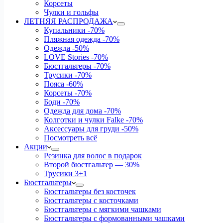
Корсеты
Чулки и гольфы
ЛЕТНЯЯ РАСПРОДАЖА
Купальники
-70%
Пляжная одежда
-70%
Одежда
-50%
LOVE Stories
-70%
Бюстгальтеры
-70%
Трусики
-70%
Пояса
-60%
Корсеты
-70%
Боди
-70%
Одежда для дома
-70%
Колготки и чулки Falke
-70%
Аксессуары для груди
-50%
Посмотреть всё
Акции
Резинка для волос в подарок
Второй бюстгальтер — 30%
Трусики 3+1
Бюстгальтеры
Бюстгальтеры без косточек
Бюстгальтеры с косточками
Бюстгальтеры с мягкими чашками
Бюстгальтеры с формованными чашками