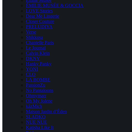
Emilie Musee
ÉMILIE MUSÉE & GOCCIA
LOVE Stories
Dear Me Lingerie
Closer Couture
PRELUDIYA
Verse
Shikkosa
Chantelle Paris
Le Journal
Calvin Klein
DKNY
Hanky Panky
YONI
CLO
LA BOMBE
PassionZu
No Pantaloons
Ohmymarr
Oh My Jolene
kázMich
Maison Jardin d’Éden
SLADKO
NUE NUE
Katisha Like It