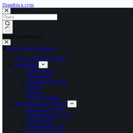
Перейти к сути
Ничего не найдено
Вход в личный кабинет
Отдых с ÉMILIE MUSÉE
НОВИНКИ
Нижнее бельё
Купальники
Спортивная одежда
Одежда
Корсеты
Чулки и гольфы
ЛЕТНЯЯ РАСПРОДАЖА
Купальники
-70%
Пляжная одежда
-70%
Одежда
-50%
LOVE Stories
-70%
Бюстгальтеры
-70%