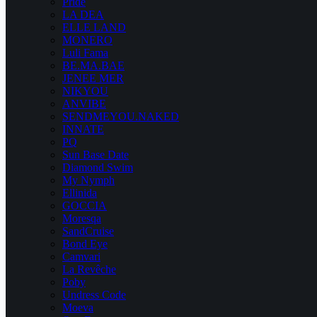
Pride
LA DEA
ELLE LAND
MONERO
Luli Fama
BE.MA.BAE
JENEE MER
NIKYOU
ANVIBE
SENDMEYOU.NAKED
INNATE
PQ
Sun Base Date
Diamond Swim
My Nymph
Ellinida
GOCCIA
Moresqa
SandCruise
Bond Eye
Camvari
La Revêche
Poby
Undress Code
Moeva