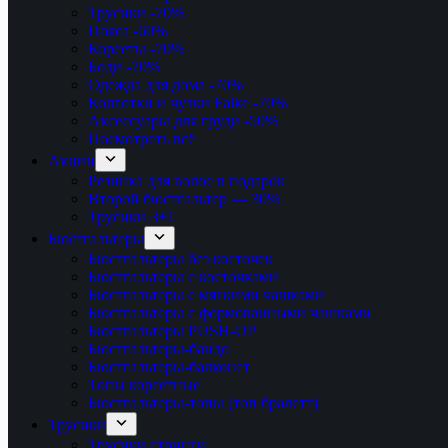
Трусики
-70%
Пояса
-60%
Корсеты
-70%
Боди
-70%
Одежда для дома
-70%
Колготки и чулки Falke
-70%
Аксессуары для груди
-50%
Посмотреть всё
Акции
Резинка для волос в подарок
Второй бюстгальтер — 30%
Трусики 3+1
Бюстгальтеры
Бюстгальтеры без косточек
Бюстгальтеры с косточками
Бюстгальтеры с мягкими чашками
Бюстгальтеры с формованными чашками
Бюстгальтеры PUSH-UP
Бюстгальтеры-бандо
Бюстгальтеры-балконет
Топы корсетные
Бюстгальтеры-топы (топ бралетт)
Трусики
Трусики стринги