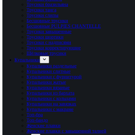
Трусики бразильяна
Трусики танга
Трусики слипы
Бесшовные трусики
Бесшовные PULPIES CHANTELLE
Трусики завышенные
Трусики шортики
Трусики с надписями
Трусики корректирующие
Шёлковые трусики
Купальники
Купальники раздельные
Купальники слитные
Купальники с фурнитурой
Купальники жатые
Купальники вязаные
Купальники из бархата
Купальники с кольцами
Купальники на завязках
Купальники с макраме
Топ-бра
Топ-бандо
Женские плавки
Женские плавки с завышенной талией