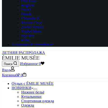
One Four
Boglietti
DnuD
Opaak
Chantelle X
Maison Close
Atelier Amour
Ysabel Mora
Bye Bra
Falke
Подарочный сертификат
ЛЕТНЯЯ РАСПРОДАЖА
Избранное
0
Поиск
Вход
Корзина
0
₽
0
Отдых с ÉMILIE MUSÉE
НОВИНКИ
Нижнее бельё
Купальники
Спортивная одежда
Одежда