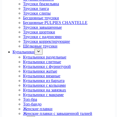
Трусики бразильяна
Трусики танга
Трусики слипы
Бесшовные трусики
Бесшовные PULPIES CHANTELLE
Трусики завышенные
Трусики шортики
Трусики с надписями
Трусики корректирующие
Шёлковые трусики
Купальники
Купальники раздельные
Купальники слитные
Купальники с фурнитурой
Купальники жатые
Купальники вязаные
Купальники из бархата
Купальники с кольцами
Купальники на завязках
Купальники с макраме
Топ-бра
Топ-бандо
Женские плавки
Женские плавки с завышенной талией