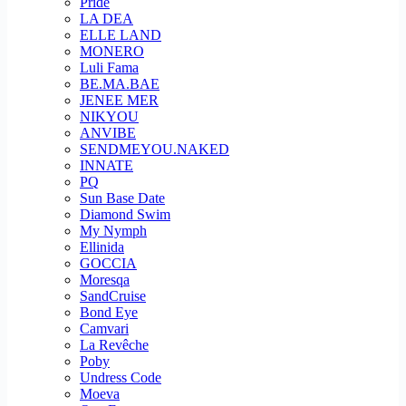
Pride
LA DEA
ELLE LAND
MONERO
Luli Fama
BE.MA.BAE
JENEE MER
NIKYOU
ANVIBE
SENDMEYOU.NAKED
INNATE
PQ
Sun Base Date
Diamond Swim
My Nymph
Ellinida
GOCCIA
Moresqa
SandCruise
Bond Eye
Camvari
La Revêche
Poby
Undress Code
Moeva