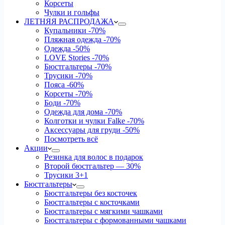
Корсеты
Чулки и гольфы
ЛЕТНЯЯ РАСПРОДАЖА
Купальники
-70%
Пляжная одежда
-70%
Одежда
-50%
LOVE Stories
-70%
Бюстгальтеры
-70%
Трусики
-70%
Пояса
-60%
Корсеты
-70%
Боди
-70%
Одежда для дома
-70%
Колготки и чулки Falke
-70%
Аксессуары для груди
-50%
Посмотреть всё
Акции
Резинка для волос в подарок
Второй бюстгальтер — 30%
Трусики 3+1
Бюстгальтеры
Бюстгальтеры без косточек
Бюстгальтеры с косточками
Бюстгальтеры с мягкими чашками
Бюстгальтеры с формованными чашками