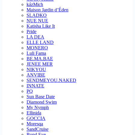
kázMich
Maison Jardin d’Éden
SLADKO
NUE NUE
Katisha Like It
Pride
LA DEA
ELLE LAND
MONERO
Luli Fama
BE.MA.BAE
JENEE MER
NIKYOU
ANVIBE
SENDMEYOU.NAKED
INNATE
PQ
Sun Base Date
Diamond Swim
My Nymph
Ellinida
GOCCIA
Moresqa
SandCruise
Bond Eye