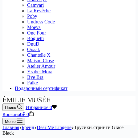
Camvari
La Revêche
Poby
Undress Code
Moeva
One Four
Boglietti
DnuD
Opaak
Chantelle X
Maison Close
Atelier Amour
Ysabel Mora
Bye Bra
Falke
Подарочный сертификат
Избранное
0
Поиск
Корзина
0
₽
0
Меню
Главная
Бренд
Dear Me Lingerie
Трусики-стринги Grace
Black