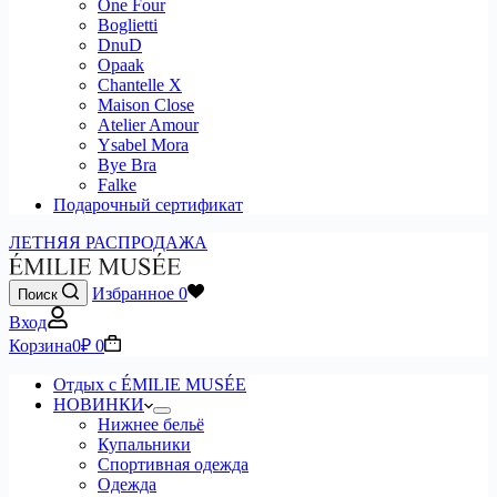
One Four
Boglietti
DnuD
Opaak
Chantelle X
Maison Close
Atelier Amour
Ysabel Mora
Bye Bra
Falke
Подарочный сертификат
ЛЕТНЯЯ РАСПРОДАЖА
Избранное
0
Поиск
Вход
Корзина
0
₽
0
Отдых с ÉMILIE MUSÉE
НОВИНКИ
Нижнее бельё
Купальники
Спортивная одежда
Одежда