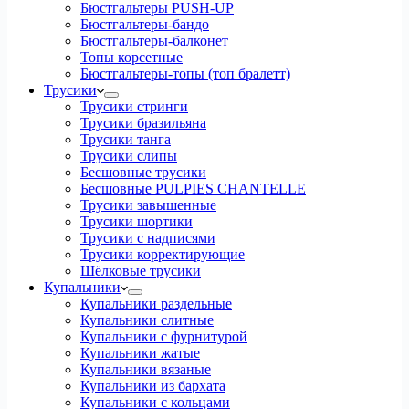
Бюстгальтеры PUSH-UP
Бюстгальтеры-бандо
Бюстгальтеры-балконет
Топы корсетные
Бюстгальтеры-топы (топ бралетт)
Трусики
Трусики стринги
Трусики бразильяна
Трусики танга
Трусики слипы
Бесшовные трусики
Бесшовные PULPIES CHANTELLE
Трусики завышенные
Трусики шортики
Трусики с надписями
Трусики корректирующие
Шёлковые трусики
Купальники
Купальники раздельные
Купальники слитные
Купальники с фурнитурой
Купальники жатые
Купальники вязаные
Купальники из бархата
Купальники с кольцами