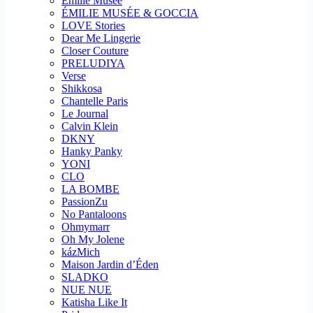
Emilie Musee
ÉMILIE MUSÉE & GOCCIA
LOVE Stories
Dear Me Lingerie
Closer Couture
PRELUDIYA
Verse
Shikkosa
Chantelle Paris
Le Journal
Calvin Klein
DKNY
Hanky Panky
YONI
CLO
LA BOMBE
PassionZu
No Pantaloons
Ohmymarr
Oh My Jolene
kázMich
Maison Jardin d’Éden
SLADKO
NUE NUE
Katisha Like It