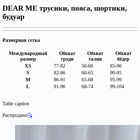
DEAR ME трусики, пояса, шортики,
будуар
Размерная сетка
Международный
Обхват
Обхват
Обхват
размер
груди
талии
бёдер
XS
77-82
56-60
85-90
S
82-86
60-65
90-95
M
86-91
65-68
95-99
L
91-96
68-74
99-104
Table caption
Распродано
🔍