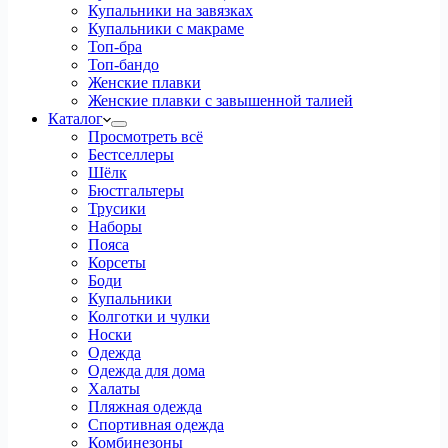
Купальники на завязках
Купальники с макраме
Топ-бра
Топ-бандо
Женские плавки
Женские плавки с завышенной талией
Каталог
Просмотреть всё
Бестселлеры
Шёлк
Бюстгальтеры
Трусики
Наборы
Пояса
Корсеты
Боди
Купальники
Колготки и чулки
Носки
Одежда
Одежда для дома
Халаты
Пляжная одежда
Спортивная одежда
Комбинезоны