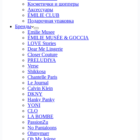
Косметички и шопперы
Аксессуары
ÉMILIE CLUB
Подарочная упаковка
Бренды
Emilie Musee
ÉMILIE MUSÉE & GOCCIA
LOVE Stories
Dear Me Lingerie
Closer Couture
PRELUDIYA
Verse
Shikkosa
Chantelle Paris
Le Journal
Calvin Klein
DKNY
Hanky Panky
YONI
CLO
LA BOMBE
PassionZu
No Pantaloons
Ohmymarr
Oh My Jolene