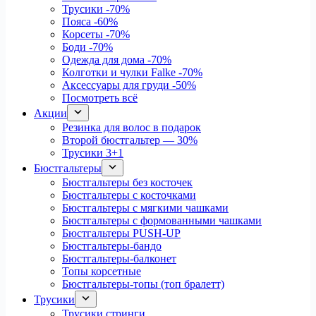
Трусики
-70%
Пояса
-60%
Корсеты
-70%
Боди
-70%
Одежда для дома
-70%
Колготки и чулки Falke
-70%
Аксессуары для груди
-50%
Посмотреть всё
Акции
Резинка для волос в подарок
Второй бюстгальтер — 30%
Трусики 3+1
Бюстгальтеры
Бюстгальтеры без косточек
Бюстгальтеры с косточками
Бюстгальтеры с мягкими чашками
Бюстгальтеры с формованными чашками
Бюстгальтеры PUSH-UP
Бюстгальтеры-бандо
Бюстгальтеры-балконет
Топы корсетные
Бюстгальтеры-топы (топ бралетт)
Трусики
Трусики стринги