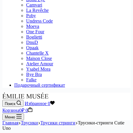
Camvari
La Revêche
Poby
Undress Code
Moeva
One Four
Boglietti
DnuD
Opaak
Chantelle X
Maison Close
Atelier Amour
Ysabel Mora
Bye Bra
Falke
Подарочный сертификат
Избранное
0
Поиск
Корзина
0
₽
0
Меню
Главная
Трусики
Трусики стринги
Трусики-стринги Cutie
Uno