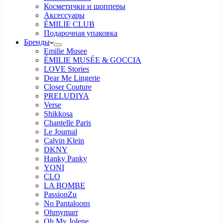
Косметички и шопперы
Аксессуары
ÉMILIE CLUB
Подарочная упаковка
Бренды
Emilie Musee
ÉMILIE MUSÉE & GOCCIA
LOVE Stories
Dear Me Lingerie
Closer Couture
PRELUDIYA
Verse
Shikkosa
Chantelle Paris
Le Journal
Calvin Klein
DKNY
Hanky Panky
YONI
CLO
LA BOMBE
PassionZu
No Pantaloons
Ohmymarr
Oh My Jolene