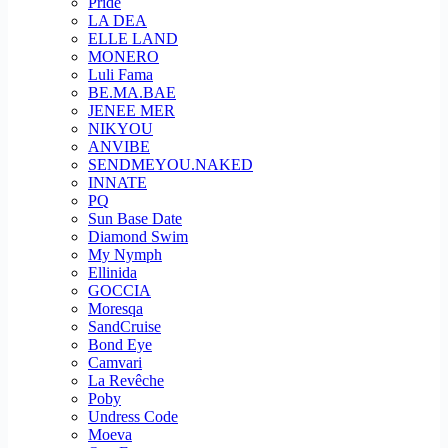
Pride
LA DEA
ELLE LAND
MONERO
Luli Fama
BE.MA.BAE
JENEE MER
NIKYOU
ANVIBE
SENDMEYOU.NAKED
INNATE
PQ
Sun Base Date
Diamond Swim
My Nymph
Ellinida
GOCCIA
Moresqa
SandCruise
Bond Eye
Camvari
La Revêche
Poby
Undress Code
Moeva