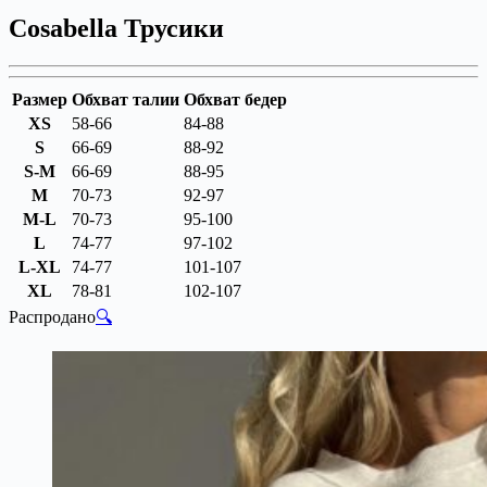
Cosabella Трусики
Размер
Обхват талии
Обхват бедер
XS
58-66
84-88
S
66-69
88-92
S-M
66-69
88-95
M
70-73
92-97
M-L
70-73
95-100
L
74-77
97-102
L-XL
74-77
101-107
XL
78-81
102-107
Распродано
🔍