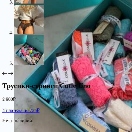
Трусики-стринги Cutie Uno
2 900
₽
4 платежа по 725₽
Нет в наличии