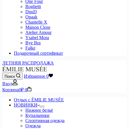
One Four
Boglietti
DnuD
Opaak
Chantelle X
Maison Close
Atelier Amour
Ysabel Mora
Bye Bra
Falke
Подарочный сертификат
ЛЕТНЯЯ РАСПРОДАЖА
Избранное
0
Поиск
Вход
Корзина
0
₽
0
Отдых с ÉMILIE MUSÉE
НОВИНКИ
Нижнее бельё
Купальники
Спортивная одежда
Одежда