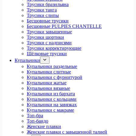
Трусики бразильяна
Трусики танга
Трусики слипы
Бесшовные трусики
Бесшовные PULPIES CHANTELLE
Трусики завышенные
Трусики шортики
Трусики с надписями
Трусики корректирующие
Шёлковые трусики
Купальники
Купальники раздельные
Купальники слитные
Купальники с фурнитурой
Купальники жатые
Купальники вязаные
Купальники из бархата
Купальники с кольцами
Купальники на завязках
Купальники с макраме
Топ-бра
Топ-бандо
Женские плавки
Женские плавки с завышенной талией