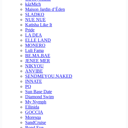
kázMich
Maison Jardin d’Éden
SLADKO
NUE NUE
Katisha Like It
Pride
LA DEA
ELLE LAND
MONERO
Luli Fama
BE.MA.BAE
JENEE MER
NIKYOU
ANVIBE
SENDMEYOU.NAKED
INNATE
PQ
Sun Base Date
Diamond Swim
My Nymph
Ellinida
GOCCIA
Moresqa
SandCruise
Bond Eye