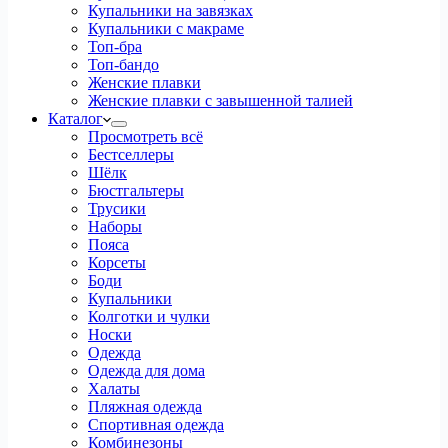
Купальники на завязках
Купальники с макраме
Топ-бра
Топ-бандо
Женские плавки
Женские плавки с завышенной талией
Каталог
Просмотреть всё
Бестселлеры
Шёлк
Бюстгальтеры
Трусики
Наборы
Пояса
Корсеты
Боди
Купальники
Колготки и чулки
Носки
Одежда
Одежда для дома
Халаты
Пляжная одежда
Спортивная одежда
Комбинезоны