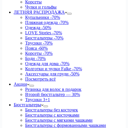
Корсеты
Чулки и гольфы
ЛЕТНЯЯ РАСПРОДАЖА
Купальники
-70%
Пляжная одежда
-70%
Одежда
-50%
LOVE Stories
-70%
Бюстгальтеры
-70%
Трусики
-70%
Пояса
-60%
Корсеты
-70%
Боди
-70%
Одежда для дома
-70%
Колготки и чулки Falke
-70%
Аксессуары для груди
-50%
Посмотреть всё
Акции
Резинка для волос в подарок
Второй бюстгальтер — 30%
Трусики 3+1
Бюстгальтеры
Бюстгальтеры без косточек
Бюстгальтеры с косточками
Бюстгальтеры с мягкими чашками
Бюстгальтеры с формованными чашками