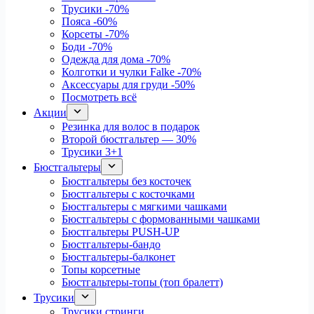
Трусики
-70%
Пояса
-60%
Корсеты
-70%
Боди
-70%
Одежда для дома
-70%
Колготки и чулки Falke
-70%
Аксессуары для груди
-50%
Посмотреть всё
Акции
Резинка для волос в подарок
Второй бюстгальтер — 30%
Трусики 3+1
Бюстгальтеры
Бюстгальтеры без косточек
Бюстгальтеры с косточками
Бюстгальтеры с мягкими чашками
Бюстгальтеры с формованными чашками
Бюстгальтеры PUSH-UP
Бюстгальтеры-бандо
Бюстгальтеры-балконет
Топы корсетные
Бюстгальтеры-топы (топ бралетт)
Трусики
Трусики стринги