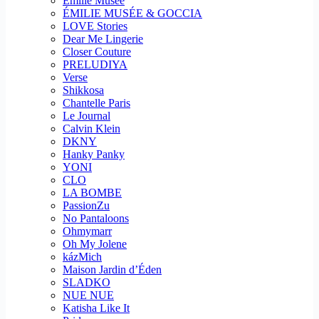
Emilie Musee
ÉMILIE MUSÉE & GOCCIA
LOVE Stories
Dear Me Lingerie
Closer Couture
PRELUDIYA
Verse
Shikkosa
Chantelle Paris
Le Journal
Calvin Klein
DKNY
Hanky Panky
YONI
CLO
LA BOMBE
PassionZu
No Pantaloons
Ohmymarr
Oh My Jolene
kázMich
Maison Jardin d’Éden
SLADKO
NUE NUE
Katisha Like It