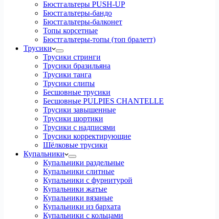
Бюстгальтеры PUSH-UP
Бюстгальтеры-бандо
Бюстгальтеры-балконет
Топы корсетные
Бюстгальтеры-топы (топ бралетт)
Трусики
Трусики стринги
Трусики бразильяна
Трусики танга
Трусики слипы
Бесшовные трусики
Бесшовные PULPIES CHANTELLE
Трусики завышенные
Трусики шортики
Трусики с надписями
Трусики корректирующие
Шёлковые трусики
Купальники
Купальники раздельные
Купальники слитные
Купальники с фурнитурой
Купальники жатые
Купальники вязаные
Купальники из бархата
Купальники с кольцами