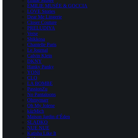
Emilie Musee
ÉMILIE MUSÉE & GOCCIA
LOVE Stories
Dear Me Lingerie
Closer Couture
PRELUDIYA
Verse
Shikkosa
Chantelle Paris
Le Journal
Calvin Klein
DKNY
Hanky Panky
YONI
CLO
LA BOMBE
PassionZu
No Pantaloons
Ohmymarr
Oh My Jolene
kázMich
Maison Jardin d’Éden
SLADKO
NUE NUE
Katisha Like It