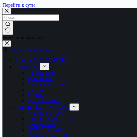
Перейти к сути
Ничего не найдено
Вход в личный кабинет
Отдых с ÉMILIE MUSÉE
НОВИНКИ
Нижнее бельё
Купальники
Спортивная одежда
Одежда
Корсеты
Чулки и гольфы
ЛЕТНЯЯ РАСПРОДАЖА
Купальники
-70%
Пляжная одежда
-70%
Одежда
-50%
LOVE Stories
-70%
Бюстгальтеры
-70%