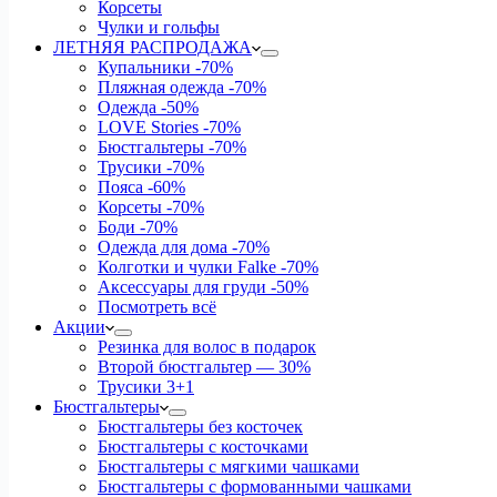
Корсеты
Чулки и гольфы
ЛЕТНЯЯ РАСПРОДАЖА
Купальники
-70%
Пляжная одежда
-70%
Одежда
-50%
LOVE Stories
-70%
Бюстгальтеры
-70%
Трусики
-70%
Пояса
-60%
Корсеты
-70%
Боди
-70%
Одежда для дома
-70%
Колготки и чулки Falke
-70%
Аксессуары для груди
-50%
Посмотреть всё
Акции
Резинка для волос в подарок
Второй бюстгальтер — 30%
Трусики 3+1
Бюстгальтеры
Бюстгальтеры без косточек
Бюстгальтеры с косточками
Бюстгальтеры с мягкими чашками
Бюстгальтеры с формованными чашками