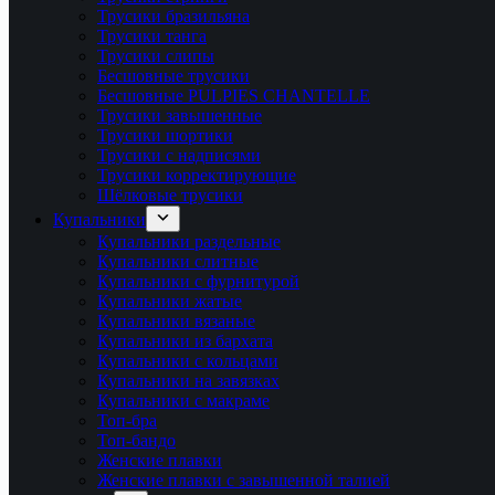
Трусики бразильяна
Трусики танга
Трусики слипы
Бесшовные трусики
Бесшовные PULPIES CHANTELLE
Трусики завышенные
Трусики шортики
Трусики с надписями
Трусики корректирующие
Шёлковые трусики
Купальники
Купальники раздельные
Купальники слитные
Купальники с фурнитурой
Купальники жатые
Купальники вязаные
Купальники из бархата
Купальники с кольцами
Купальники на завязках
Купальники с макраме
Топ-бра
Топ-бандо
Женские плавки
Женские плавки с завышенной талией