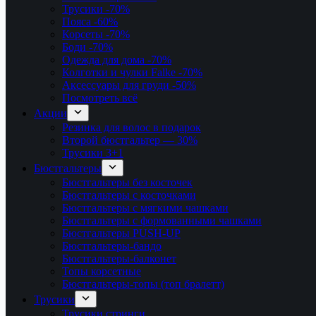
Трусики
-70%
Пояса
-60%
Корсеты
-70%
Боди
-70%
Одежда для дома
-70%
Колготки и чулки Falke
-70%
Аксессуары для груди
-50%
Посмотреть всё
Акции
Резинка для волос в подарок
Второй бюстгальтер — 30%
Трусики 3+1
Бюстгальтеры
Бюстгальтеры без косточек
Бюстгальтеры с косточками
Бюстгальтеры с мягкими чашками
Бюстгальтеры с формованными чашками
Бюстгальтеры PUSH-UP
Бюстгальтеры-бандо
Бюстгальтеры-балконет
Топы корсетные
Бюстгальтеры-топы (топ бралетт)
Трусики
Трусики стринги