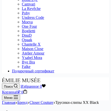
Camvari
La Revêche
Poby
Undress Code
Moeva
One Four
Boglietti
DnuD
Opaak
Chantelle X
Maison Close
Atelier Amour
Ysabel Mora
Bye Bra
Falke
Подарочный сертификат
Избранное
0
Поиск
Корзина
0
₽
0
Меню
Главная
Бренд
Closer Couture
Трусики-слипы XX Black