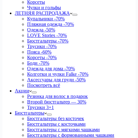
Корсеты
Чулки и гольфы
ЛЕТНЯЯ РАСПРОДАЖА
Купальники
-70%
Пляжная одежда
-70%
Одежда
-50%
LOVE Stories
-70%
Бюстгальтеры
-70%
Трусики
-70%
Пояса
-60%
Корсеты
-70%
Боди
-70%
Одежда для дома
-70%
Колготки и чулки Falke
-70%
Аксессуары для груди
-50%
Посмотреть всё
Акции
Резинка для волос в подарок
Второй бюстгальтер — 30%
Трусики 3+1
Бюстгальтеры
Бюстгальтеры без косточек
Бюстгальтеры с косточками
Бюстгальтеры с мягкими чашками
Бюстгальтеры с формованными чашками