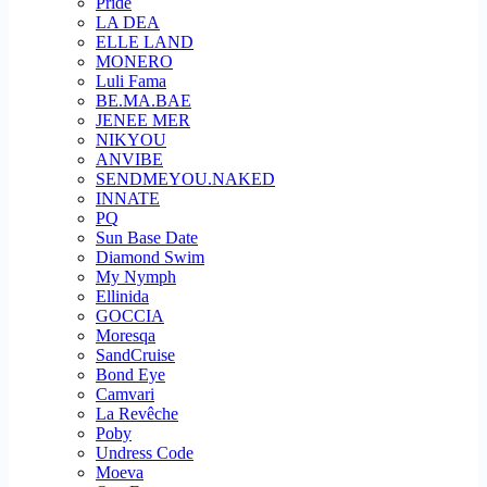
Pride
LA DEA
ELLE LAND
MONERO
Luli Fama
BE.MA.BAE
JENEE MER
NIKYOU
ANVIBE
SENDMEYOU.NAKED
INNATE
PQ
Sun Base Date
Diamond Swim
My Nymph
Ellinida
GOCCIA
Moresqa
SandCruise
Bond Eye
Camvari
La Revêche
Poby
Undress Code
Moeva