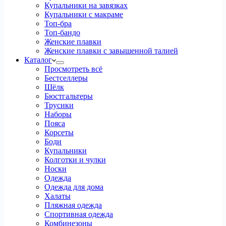
Купальники на завязках
Купальники с макраме
Топ-бра
Топ-бандо
Женские плавки
Женские плавки с завышенной талией
Каталог
Просмотреть всё
Бестселлеры
Шёлк
Бюстгальтеры
Трусики
Наборы
Пояса
Корсеты
Боди
Купальники
Колготки и чулки
Носки
Одежда
Одежда для дома
Халаты
Пляжная одежда
Спортивная одежда
Комбинезоны