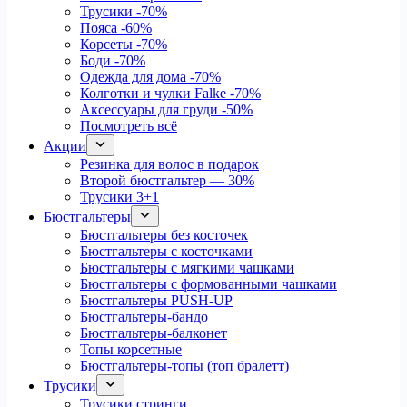
Трусики
-70%
Пояса
-60%
Корсеты
-70%
Боди
-70%
Одежда для дома
-70%
Колготки и чулки Falke
-70%
Аксессуары для груди
-50%
Посмотреть всё
Акции
Резинка для волос в подарок
Второй бюстгальтер — 30%
Трусики 3+1
Бюстгальтеры
Бюстгальтеры без косточек
Бюстгальтеры с косточками
Бюстгальтеры с мягкими чашками
Бюстгальтеры с формованными чашками
Бюстгальтеры PUSH-UP
Бюстгальтеры-бандо
Бюстгальтеры-балконет
Топы корсетные
Бюстгальтеры-топы (топ бралетт)
Трусики
Трусики стринги