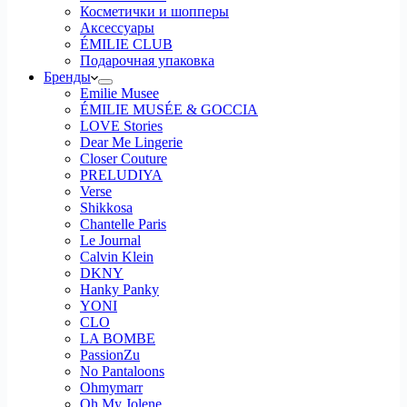
Косметички и шопперы
Аксессуары
ÉMILIE CLUB
Подарочная упаковка
Бренды
Emilie Musee
ÉMILIE MUSÉE & GOCCIA
LOVE Stories
Dear Me Lingerie
Closer Couture
PRELUDIYA
Verse
Shikkosa
Chantelle Paris
Le Journal
Calvin Klein
DKNY
Hanky Panky
YONI
CLO
LA BOMBE
PassionZu
No Pantaloons
Ohmymarr
Oh My Jolene