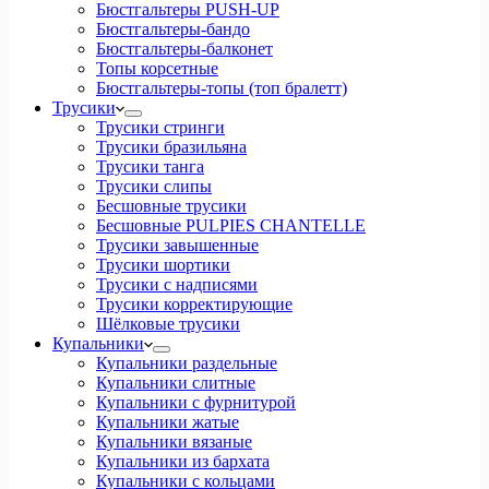
Бюстгальтеры PUSH-UP
Бюстгальтеры-бандо
Бюстгальтеры-балконет
Топы корсетные
Бюстгальтеры-топы (топ бралетт)
Трусики
Трусики стринги
Трусики бразильяна
Трусики танга
Трусики слипы
Бесшовные трусики
Бесшовные PULPIES CHANTELLE
Трусики завышенные
Трусики шортики
Трусики с надписями
Трусики корректирующие
Шёлковые трусики
Купальники
Купальники раздельные
Купальники слитные
Купальники с фурнитурой
Купальники жатые
Купальники вязаные
Купальники из бархата
Купальники с кольцами