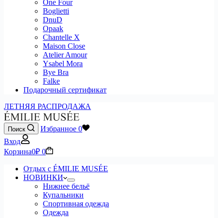
One Four
Boglietti
DnuD
Opaak
Chantelle X
Maison Close
Atelier Amour
Ysabel Mora
Bye Bra
Falke
Подарочный сертификат
ЛЕТНЯЯ РАСПРОДАЖА
Избранное
0
Поиск
Вход
Корзина
0
₽
0
Отдых с ÉMILIE MUSÉE
НОВИНКИ
Нижнее бельё
Купальники
Спортивная одежда
Одежда