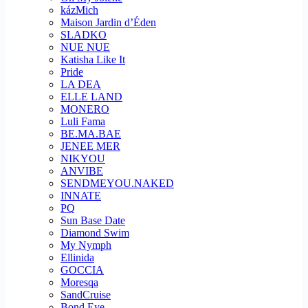
kázMich
Maison Jardin d’Éden
SLADKO
NUE NUE
Katisha Like It
Pride
LA DEA
ELLE LAND
MONERO
Luli Fama
BE.MA.BAE
JENEE MER
NIKYOU
ANVIBE
SENDMEYOU.NAKED
INNATE
PQ
Sun Base Date
Diamond Swim
My Nymph
Ellinida
GOCCIA
Moresqa
SandCruise
Bond Eye