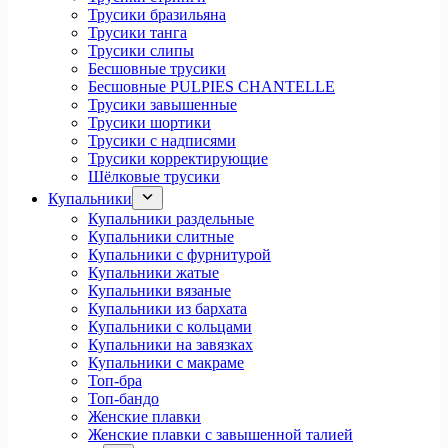
Трусики бразильяна
Трусики танга
Трусики слипы
Бесшовные трусики
Бесшовные PULPIES CHANTELLE
Трусики завышенные
Трусики шортики
Трусики с надписями
Трусики корректирующие
Шёлковые трусики
Купальники
Купальники раздельные
Купальники слитные
Купальники с фурнитурой
Купальники жатые
Купальники вязаные
Купальники из бархата
Купальники с кольцами
Купальники на завязках
Купальники с макраме
Топ-бра
Топ-бандо
Женские плавки
Женские плавки с завышенной талией