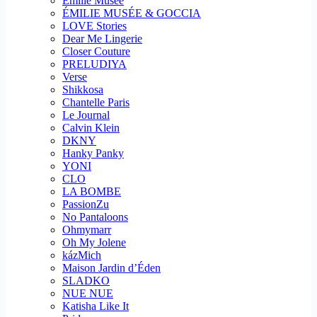
Emilie Musee
ÉMILIE MUSÉE & GOCCIA
LOVE Stories
Dear Me Lingerie
Closer Couture
PRELUDIYA
Verse
Shikkosa
Chantelle Paris
Le Journal
Calvin Klein
DKNY
Hanky Panky
YONI
CLO
LA BOMBE
PassionZu
No Pantaloons
Ohmymarr
Oh My Jolene
kázMich
Maison Jardin d’Éden
SLADKO
NUE NUE
Katisha Like It