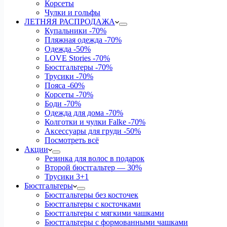
Корсеты
Чулки и гольфы
ЛЕТНЯЯ РАСПРОДАЖА
Купальники
-70%
Пляжная одежда
-70%
Одежда
-50%
LOVE Stories
-70%
Бюстгальтеры
-70%
Трусики
-70%
Пояса
-60%
Корсеты
-70%
Боди
-70%
Одежда для дома
-70%
Колготки и чулки Falke
-70%
Аксессуары для груди
-50%
Посмотреть всё
Акции
Резинка для волос в подарок
Второй бюстгальтер — 30%
Трусики 3+1
Бюстгальтеры
Бюстгальтеры без косточек
Бюстгальтеры с косточками
Бюстгальтеры с мягкими чашками
Бюстгальтеры с формованными чашками