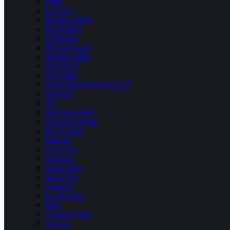
Pride
LA DEA
ELLE LAND
MONERO
Luli Fama
BE.MA.BAE
JENEE MER
NIKYOU
ANVIBE
SENDMEYOU.NAKED
INNATE
PQ
Sun Base Date
Diamond Swim
My Nymph
Ellinida
GOCCIA
Moresqa
SandCruise
Bond Eye
Camvari
La Revêche
Poby
Undress Code
Moeva