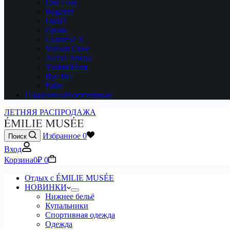
One Four
Boglietti
DnuD
Opaak
Chantelle X
Maison Close
Atelier Amour
Ysabel Mora
Bye Bra
Falke
Подарочный сертификат
ЛЕТНЯЯ РАСПРОДАЖА
Избранное
0
Поиск
Вход
Корзина
0
₽
0
Отдых с ÉMILIE MUSÉE
НОВИНКИ
Нижнее бельё
Купальники
Спортивная одежда
Одежда