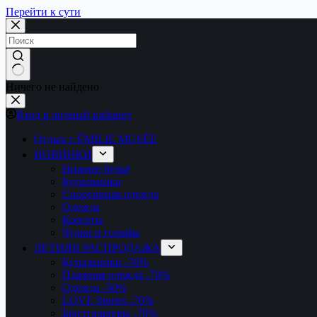
Перейти к сути
Ничего не найдено
Вход в личный кабинет
Отдых с ÉMILIE MUSÉE
НОВИНКИ
Нижнее бельё
Купальники
Спортивная одежда
Одежда
Корсеты
Чулки и гольфы
ЛЕТНЯЯ РАСПРОДАЖА
Купальники
-70%
Пляжная одежда
-70%
Одежда
-50%
LOVE Stories
-70%
Бюстгальтеры
-70%