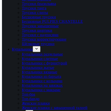
Трусики бразильяна
Трусики танга
Трусики слипы
Бесшовные трусики
Бесшовные PULPIES CHANTELLE
Трусики завышенные
Трусики шортики
Трусики с надписями
Трусики корректирующие
Шёлковые трусики
Купальники
Купальники раздельные
Купальники слитные
Купальники с фурнитурой
Купальники жатые
Купальники вязаные
Купальники из бархата
Купальники с кольцами
Купальники на завязках
Купальники с макраме
Топ-бра
Топ-бандо
Женские плавки
Женские плавки с завышенной талией