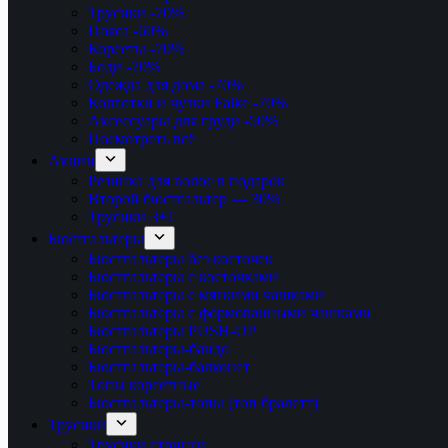
Трусики
-70%
Пояса
-60%
Корсеты
-70%
Боди
-70%
Одежда для дома
-70%
Колготки и чулки Falke
-70%
Аксессуары для груди
-50%
Посмотреть всё
Акции
Резинка для волос в подарок
Второй бюстгальтер — 30%
Трусики 3+1
Бюстгальтеры
Бюстгальтеры без косточек
Бюстгальтеры с косточками
Бюстгальтеры с мягкими чашками
Бюстгальтеры с формованными чашками
Бюстгальтеры PUSH-UP
Бюстгальтеры-бандо
Бюстгальтеры-балконет
Топы корсетные
Бюстгальтеры-топы (топ бралетт)
Трусики
Трусики стринги