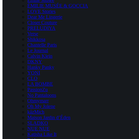
Emilie Musee
ÉMILIE MUSÉE & GOCCIA
LOVE Stories
Dear Me Lingerie
Closer Couture
PRELUDIYA
Verse
Shikkosa
Chantelle Paris
Le Journal
Calvin Klein
DKNY
Hanky Panky
YONI
CLO
LA BOMBE
PassionZu
No Pantaloons
Ohmymarr
Oh My Jolene
kázMich
Maison Jardin d’Éden
SLADKO
NUE NUE
Katisha Like It