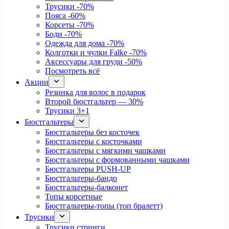
Трусики
-70%
Пояса
-60%
Корсеты
-70%
Боди
-70%
Одежда для дома
-70%
Колготки и чулки Falke
-70%
Аксессуары для груди
-50%
Посмотреть всё
Акции
Резинка для волос в подарок
Второй бюстгальтер — 30%
Трусики 3+1
Бюстгальтеры
Бюстгальтеры без косточек
Бюстгальтеры с косточками
Бюстгальтеры с мягкими чашками
Бюстгальтеры с формованными чашками
Бюстгальтеры PUSH-UP
Бюстгальтеры-бандо
Бюстгальтеры-балконет
Топы корсетные
Бюстгальтеры-топы (топ бралетт)
Трусики
Трусики стринги