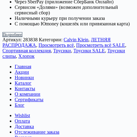
Через SberPay (приложение СберБанк Онлайн)
Сервисом «Долями» (возможен дополнительный
сервисный сбор)
Наличными курьеру при получении заказа
С помощью Юmoney (кошелёк или привязанная карта)
Подробнее
Артикул:
283838
Категории:
Calvin Klein
,
ЛЕТНЯЯ
РАСПРОДАЖА
,
Просмотреть всё
,
Просмотреть всё SALE
,
Спортивная коллекция
,
Трусики
,
Трусики SALE
,
Трусики
слипы
,
Хлопок
Главная
Акции
Новинки
Каталог
Контакты
О компании
Сертификаты
Блог
Wishlist
Оплата
Доставка
Отслеживание заказа