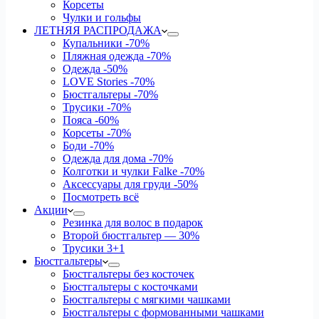
Корсеты
Чулки и гольфы
ЛЕТНЯЯ РАСПРОДАЖА
Купальники
-70%
Пляжная одежда
-70%
Одежда
-50%
LOVE Stories
-70%
Бюстгальтеры
-70%
Трусики
-70%
Пояса
-60%
Корсеты
-70%
Боди
-70%
Одежда для дома
-70%
Колготки и чулки Falke
-70%
Аксессуары для груди
-50%
Посмотреть всё
Акции
Резинка для волос в подарок
Второй бюстгальтер — 30%
Трусики 3+1
Бюстгальтеры
Бюстгальтеры без косточек
Бюстгальтеры с косточками
Бюстгальтеры с мягкими чашками
Бюстгальтеры с формованными чашками