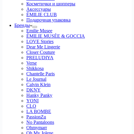
Косметички и шопперы
Аксессуары
ÉMILIE CLUB
Подарочная упаковка
Бренды
Emilie Musee
ÉMILIE MUSÉE & GOCCIA
LOVE Stories
Dear Me Lingerie
Closer Couture
PRELUDIYA
Verse
Shikkosa
Chantelle Paris
Le Journal
Calvin Klein
DKNY
Hanky Panky
YONI
CLO
LA BOMBE
PassionZu
No Pantaloons
Ohmymarr
Oh My Jolene