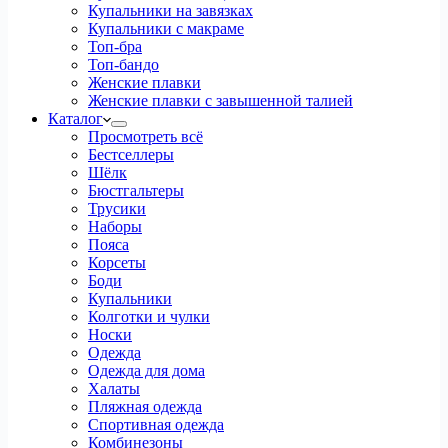
Купальники на завязках
Купальники с макраме
Топ-бра
Топ-бандо
Женские плавки
Женские плавки с завышенной талией
Каталог
Просмотреть всё
Бестселлеры
Шёлк
Бюстгальтеры
Трусики
Наборы
Пояса
Корсеты
Боди
Купальники
Колготки и чулки
Носки
Одежда
Одежда для дома
Халаты
Пляжная одежда
Спортивная одежда
Комбинезоны