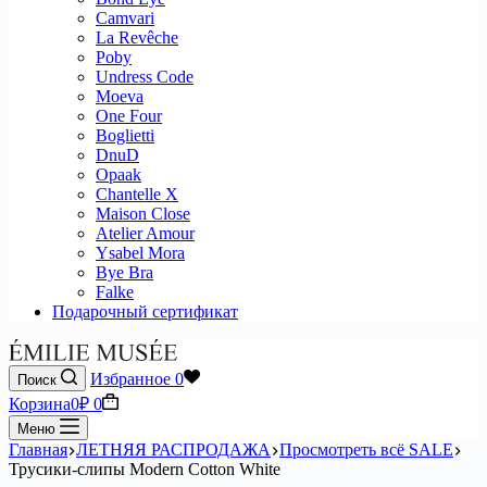
Camvari
La Revêche
Poby
Undress Code
Moeva
One Four
Boglietti
DnuD
Opaak
Chantelle X
Maison Close
Atelier Amour
Ysabel Mora
Bye Bra
Falke
Подарочный сертификат
Избранное
0
Поиск
Корзина
0
₽
0
Меню
Главная
ЛЕТНЯЯ РАСПРОДАЖА
Просмотреть всё SALE
Трусики-слипы Modern Cotton White