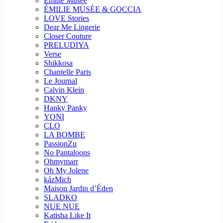
Emilie Musee
ÉMILIE MUSÉE & GOCCIA
LOVE Stories
Dear Me Lingerie
Closer Couture
PRELUDIYA
Verse
Shikkosa
Chantelle Paris
Le Journal
Calvin Klein
DKNY
Hanky Panky
YONI
CLO
LA BOMBE
PassionZu
No Pantaloons
Ohmymarr
Oh My Jolene
kázMich
Maison Jardin d’Éden
SLADKO
NUE NUE
Katisha Like It