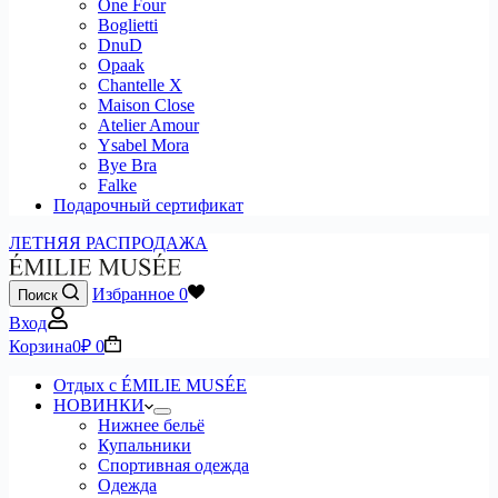
One Four
Boglietti
DnuD
Opaak
Chantelle X
Maison Close
Atelier Amour
Ysabel Mora
Bye Bra
Falke
Подарочный сертификат
ЛЕТНЯЯ РАСПРОДАЖА
Избранное
0
Поиск
Вход
Корзина
0
₽
0
Отдых с ÉMILIE MUSÉE
НОВИНКИ
Нижнее бельё
Купальники
Спортивная одежда
Одежда