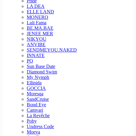
Pride
LA DEA
ELLE LAND
MONERO
Luli Fama
BE.MA.BAE
JENEE MER
NIKYOU
ANVIBE
SENDMEYOU.NAKED
INNATE
PQ
Sun Base Date
Diamond Swim
My Nymph
Ellinida
GOCCIA
Moresqa
SandCruise
Bond Eye
Camvari
La Revêche
Poby
Undress Code
Moeva