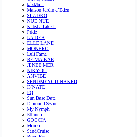
kázMich
Maison Jardin d’Éden
SLADKO
NUE NUE
Katisha Like It
Pride
LA DEA
ELLE LAND
MONERO
Luli Fama
BE.MA.BAE
JENEE MER
NIKYOU
ANVIBE
SENDMEYOU.NAKED
INNATE
PQ
Sun Base Date
Diamond Swim
My Nymph
Ellinida
GOCCIA
Moresqa
SandCruise
Bond Eye