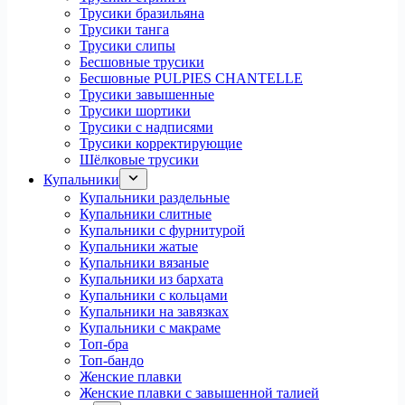
Трусики бразильяна
Трусики танга
Трусики слипы
Бесшовные трусики
Бесшовные PULPIES CHANTELLE
Трусики завышенные
Трусики шортики
Трусики с надписями
Трусики корректирующие
Шёлковые трусики
Купальники
Купальники раздельные
Купальники слитные
Купальники с фурнитурой
Купальники жатые
Купальники вязаные
Купальники из бархата
Купальники с кольцами
Купальники на завязках
Купальники с макраме
Топ-бра
Топ-бандо
Женские плавки
Женские плавки с завышенной талией