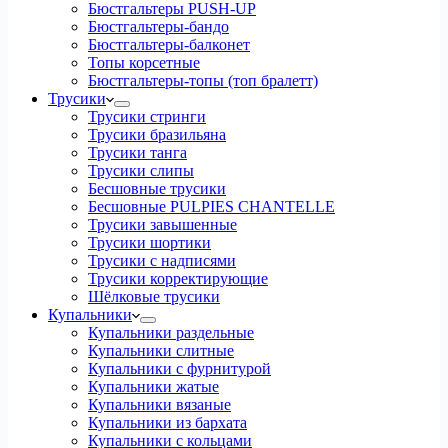
Бюстгальтеры PUSH-UP
Бюстгальтеры-бандо
Бюстгальтеры-балконет
Топы корсетные
Бюстгальтеры-топы (топ бралетт)
Трусики
Трусики стринги
Трусики бразильяна
Трусики танга
Трусики слипы
Бесшовные трусики
Бесшовные PULPIES CHANTELLE
Трусики завышенные
Трусики шортики
Трусики с надписями
Трусики корректирующие
Шёлковые трусики
Купальники
Купальники раздельные
Купальники слитные
Купальники с фурнитурой
Купальники жатые
Купальники вязаные
Купальники из бархата
Купальники с кольцами