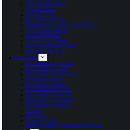
Трусики бразильяна
Трусики танга
Трусики слипы
Бесшовные трусики
Бесшовные PULPIES CHANTELLE
Трусики завышенные
Трусики шортики
Трусики с надписями
Трусики корректирующие
Шёлковые трусики
Купальники
Купальники раздельные
Купальники слитные
Купальники с фурнитурой
Купальники жатые
Купальники вязаные
Купальники из бархата
Купальники с кольцами
Купальники на завязках
Купальники с макраме
Топ-бра
Топ-бандо
Женские плавки
Женские плавки с завышенной талией