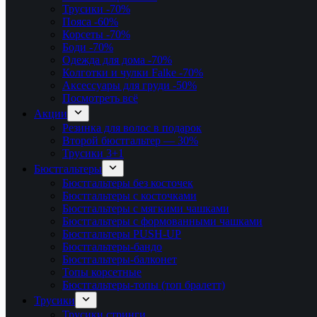
Трусики
-70%
Пояса
-60%
Корсеты
-70%
Боди
-70%
Одежда для дома
-70%
Колготки и чулки Falke
-70%
Аксессуары для груди
-50%
Посмотреть всё
Акции
Резинка для волос в подарок
Второй бюстгальтер — 30%
Трусики 3+1
Бюстгальтеры
Бюстгальтеры без косточек
Бюстгальтеры с косточками
Бюстгальтеры с мягкими чашками
Бюстгальтеры с формованными чашками
Бюстгальтеры PUSH-UP
Бюстгальтеры-бандо
Бюстгальтеры-балконет
Топы корсетные
Бюстгальтеры-топы (топ бралетт)
Трусики
Трусики стринги