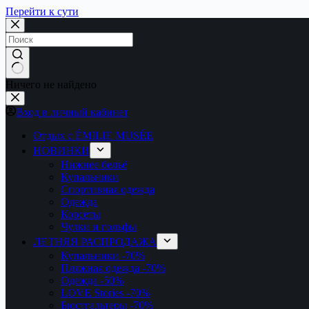
Перейти к сути
Ничего не найдено
Вход в личный кабинет
Отдых с ÉMILIE MUSÉE
НОВИНКИ
Нижнее бельё
Купальники
Спортивная одежда
Одежда
Корсеты
Чулки и гольфы
ЛЕТНЯЯ РАСПРОДАЖА
Купальники
-70%
Пляжная одежда
-70%
Одежда
-50%
LOVE Stories
-70%
Бюстгальтеры
-70%