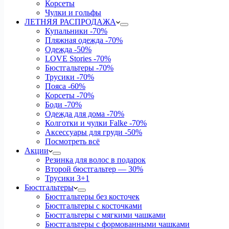
Корсеты
Чулки и гольфы
ЛЕТНЯЯ РАСПРОДАЖА
Купальники
-70%
Пляжная одежда
-70%
Одежда
-50%
LOVE Stories
-70%
Бюстгальтеры
-70%
Трусики
-70%
Пояса
-60%
Корсеты
-70%
Боди
-70%
Одежда для дома
-70%
Колготки и чулки Falke
-70%
Аксессуары для груди
-50%
Посмотреть всё
Акции
Резинка для волос в подарок
Второй бюстгальтер — 30%
Трусики 3+1
Бюстгальтеры
Бюстгальтеры без косточек
Бюстгальтеры с косточками
Бюстгальтеры с мягкими чашками
Бюстгальтеры с формованными чашками