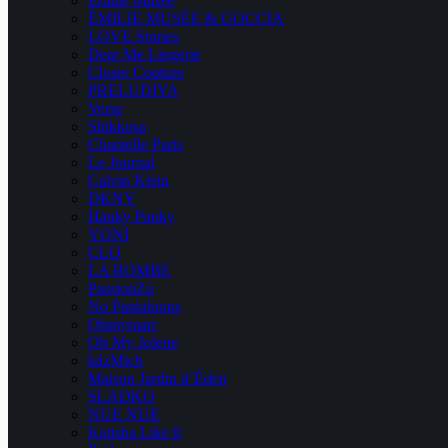
Emilie Musee
ÉMILIE MUSÉE & GOCCIA
LOVE Stories
Dear Me Lingerie
Closer Couture
PRELUDIYA
Verse
Shikkosa
Chantelle Paris
Le Journal
Calvin Klein
DKNY
Hanky Panky
YONI
CLO
LA BOMBE
PassionZu
No Pantaloons
Ohmymarr
Oh My Jolene
kázMich
Maison Jardin d’Éden
SLADKO
NUE NUE
Katisha Like It