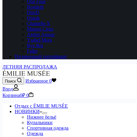
One Four
Boglietti
DnuD
Opaak
Chantelle X
Maison Close
Atelier Amour
Ysabel Mora
Bye Bra
Falke
Подарочный сертификат
ЛЕТНЯЯ РАСПРОДАЖА
Избранное
0
Поиск
Вход
Корзина
0
₽
0
Отдых с ÉMILIE MUSÉE
НОВИНКИ
Нижнее бельё
Купальники
Спортивная одежда
Одежда