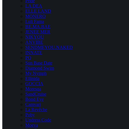
Pride
LA DEA
ELLE LAND
MONERO
Luli Fama
BE.MA.BAE
JENEE MER
NIKYOU
ANVIBE
SENDMEYOU.NAKED
INNATE
PQ
Sun Base Date
Diamond Swim
My Nymph
Ellinida
GOCCIA
Moresqa
SandCruise
Bond Eye
Camvari
La Revêche
Poby
Undress Code
Moeva