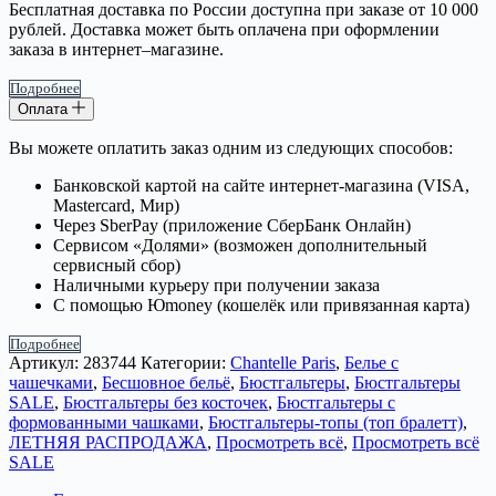
Бесплатная доставка по России доступна при заказе от 10 000
рублей. Доставка может быть оплачена при оформлении
заказа в интернет–магазине.
Подробнее
Оплата
Вы можете оплатить заказ одним из следующих способов:
Банковской картой на сайте интернет-магазина (VISA,
Mastercard, Мир)
Через SberPay (приложение СберБанк Онлайн)
Сервисом «Долями» (возможен дополнительный
сервисный сбор)
Наличными курьеру при получении заказа
С помощью Юmoney (кошелёк или привязанная карта)
Подробнее
Артикул:
283744
Категории:
Chantelle Paris
,
Белье с
чашечками
,
Бесшовное бельё
,
Бюстгальтеры
,
Бюстгальтеры
SALE
,
Бюстгальтеры без косточек
,
Бюстгальтеры с
формованными чашками
,
Бюстгальтеры-топы (топ бралетт)
,
ЛЕТНЯЯ РАСПРОДАЖА
,
Просмотреть всё
,
Просмотреть всё
SALE