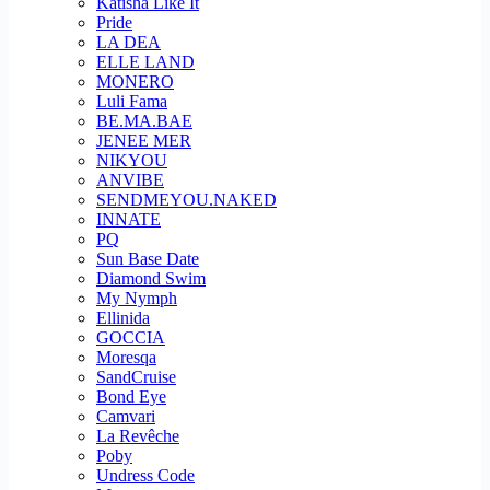
Katisha Like It
Pride
LA DEA
ELLE LAND
MONERO
Luli Fama
BE.MA.BAE
JENEE MER
NIKYOU
ANVIBE
SENDMEYOU.NAKED
INNATE
PQ
Sun Base Date
Diamond Swim
My Nymph
Ellinida
GOCCIA
Moresqa
SandCruise
Bond Eye
Camvari
La Revêche
Poby
Undress Code