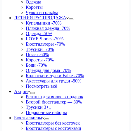
Одежда
Корсеты
Чулки и гольфы
ЛЕТНЯЯ РАСПРОДАЖА
Купальники
-70%
Пляжная одежда
-70%
Одежда
-50%
LOVE Stories
-70%
Бюстгальтеры
-70%
Трусики
-70%
Пояса
-60%
Корсеты
-70%
Боди
-70%
Одежда для дома
-70%
Колготки и чулки Falke
-70%
Аксессуары для груди
-50%
Посмотреть всё
Акции
Резинка для волос в подарок
Второй бюстгальтер — 30%
Трусики 3+1
Подарочные наборы
Бюстгальтеры
Бюстгальтеры без косточек
Бюстгальтеры с косточками