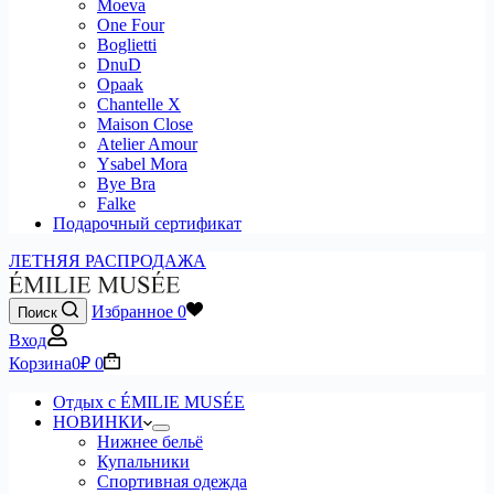
Moeva
One Four
Boglietti
DnuD
Opaak
Chantelle X
Maison Close
Atelier Amour
Ysabel Mora
Bye Bra
Falke
Подарочный сертификат
ЛЕТНЯЯ РАСПРОДАЖА
Избранное
0
Поиск
Вход
Корзина
0
₽
0
Отдых с ÉMILIE MUSÉE
НОВИНКИ
Нижнее бельё
Купальники
Спортивная одежда