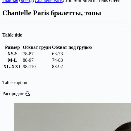
Главная
Бренд
Chantelle Paris
Топ Soft Stretch Trellis Green
Chantelle Paris бралетты, топы
Table title
Размер
Обхват груди
Обхват под грудью
XS-S
78-87
63-73
M-L
88-97
74-83
XL-XXL
98-110
83-92
Table caption
Распродано
🔍