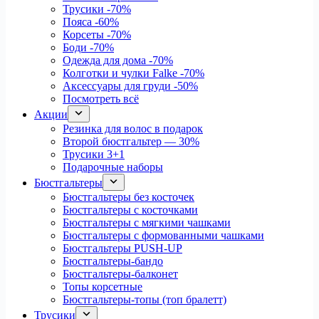
Трусики
-70%
Пояса
-60%
Корсеты
-70%
Боди
-70%
Одежда для дома
-70%
Колготки и чулки Falke
-70%
Аксессуары для груди
-50%
Посмотреть всё
Акции
Резинка для волос в подарок
Второй бюстгальтер — 30%
Трусики 3+1
Подарочные наборы
Бюстгальтеры
Бюстгальтеры без косточек
Бюстгальтеры с косточками
Бюстгальтеры с мягкими чашками
Бюстгальтеры с формованными чашками
Бюстгальтеры PUSH-UP
Бюстгальтеры-бандо
Бюстгальтеры-балконет
Топы корсетные
Бюстгальтеры-топы (топ бралетт)
Трусики