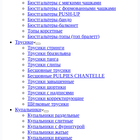
Бюстгальтеры с мягкими чашками
Бюстгальтеры с формованными чашками
Бюстгальтеры PUSH-UP
Бюстгальтеры-бандо
Бюстгальтеры-балконет
Топы корсетные
Бюстгальтеры-топы (топ бралетт)
Трусики
Трусики стринги
Трусики бразильяна
Трусики танга
Трусики слипы
Бесшовные трусики
Бесшовные PULPIES CHANTELLE
Трусики завышенные
Трусики шортики
Трусики с надписями
Трусики корректирующие
Шёлковые трусики
Купальники
Купальники раздельные
Купальники слитные
Купальники с фурнитурой
Купальники жатые
Купальники вязаные