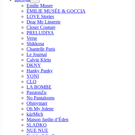
Emilie Musee
ÉMILIE MUSÉE & GOCCIA
LOVE Stories
Dear Me Lingerie
Closer Couture
PRELUDIYA
Verse
Shikkosa
Chantelle Paris
Le Journal
Calvin Klein
DKNY
Hanky Panky
YONI
CLO
LA BOMBE
PassionZu
No Pantaloons
Ohmymarr
Oh My Jolene
kázMich
Maison Jardin d’Éden
SLADKO
NUE NUE