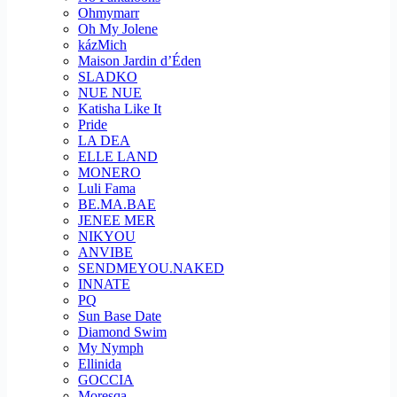
Ohmymarr
Oh My Jolene
kázMich
Maison Jardin d’Éden
SLADKO
NUE NUE
Katisha Like It
Pride
LA DEA
ELLE LAND
MONERO
Luli Fama
BE.MA.BAE
JENEE MER
NIKYOU
ANVIBE
SENDMEYOU.NAKED
INNATE
PQ
Sun Base Date
Diamond Swim
My Nymph
Ellinida
GOCCIA
Moresqa