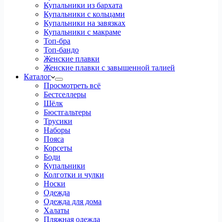
Купальники из бархата
Купальники с кольцами
Купальники на завязках
Купальники с макраме
Топ-бра
Топ-бандо
Женские плавки
Женские плавки с завышенной талией
Каталог
Просмотреть всё
Бестселлеры
Шёлк
Бюстгальтеры
Трусики
Наборы
Пояса
Корсеты
Боди
Купальники
Колготки и чулки
Носки
Одежда
Одежда для дома
Халаты
Пляжная одежда