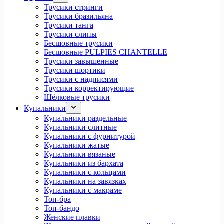
Трусики стринги
Трусики бразильяна
Трусики танга
Трусики слипы
Бесшовные трусики
Бесшовные PULPIES CHANTELLE
Трусики завышенные
Трусики шортики
Трусики с надписями
Трусики корректирующие
Шёлковые трусики
Купальники
Купальники раздельные
Купальники слитные
Купальники с фурнитурой
Купальники жатые
Купальники вязаные
Купальники из бархата
Купальники с кольцами
Купальники на завязках
Купальники с макраме
Топ-бра
Топ-бандо
Женские плавки