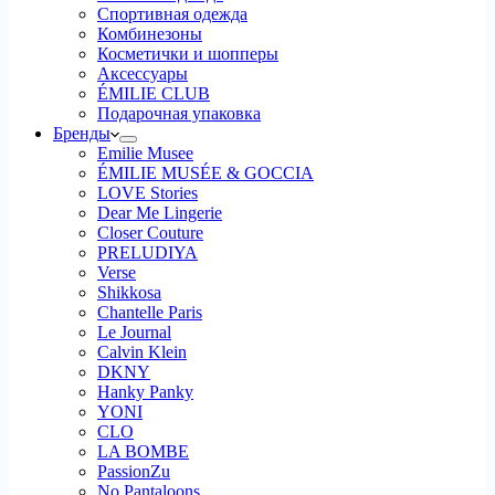
Спортивная одежда
Комбинезоны
Косметички и шопперы
Аксессуары
ÉMILIE CLUB
Подарочная упаковка
Бренды
Emilie Musee
ÉMILIE MUSÉE & GOCCIA
LOVE Stories
Dear Me Lingerie
Closer Couture
PRELUDIYA
Verse
Shikkosa
Chantelle Paris
Le Journal
Calvin Klein
DKNY
Hanky Panky
YONI
CLO
LA BOMBE
PassionZu
No Pantaloons