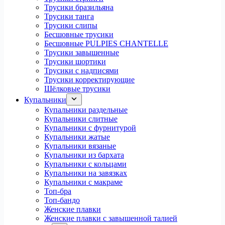
Трусики бразильяна
Трусики танга
Трусики слипы
Бесшовные трусики
Бесшовные PULPIES CHANTELLE
Трусики завышенные
Трусики шортики
Трусики с надписями
Трусики корректирующие
Шёлковые трусики
Купальники
Купальники раздельные
Купальники слитные
Купальники с фурнитурой
Купальники жатые
Купальники вязаные
Купальники из бархата
Купальники с кольцами
Купальники на завязках
Купальники с макраме
Топ-бра
Топ-бандо
Женские плавки
Женские плавки с завышенной талией