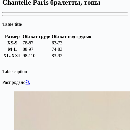
Chantelle Paris бралетты, топы
Table title
Размер
Обхват груди
Обхват под грудью
XS-S
78-87
63-73
M-L
88-97
74-83
XL-XXL
98-110
83-92
Table caption
Распродано
🔍