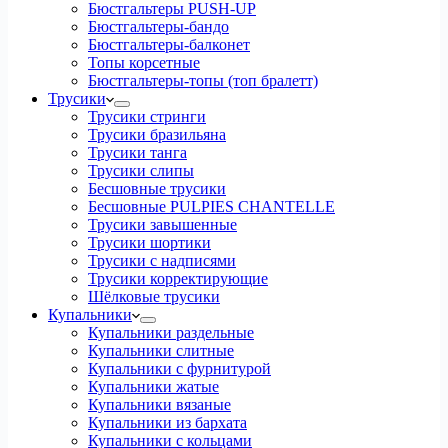
Бюстгальтеры PUSH-UP
Бюстгальтеры-бандо
Бюстгальтеры-балконет
Топы корсетные
Бюстгальтеры-топы (топ бралетт)
Трусики
Трусики стринги
Трусики бразильяна
Трусики танга
Трусики слипы
Бесшовные трусики
Бесшовные PULPIES CHANTELLE
Трусики завышенные
Трусики шортики
Трусики с надписями
Трусики корректирующие
Шёлковые трусики
Купальники
Купальники раздельные
Купальники слитные
Купальники с фурнитурой
Купальники жатые
Купальники вязаные
Купальники из бархата
Купальники с кольцами