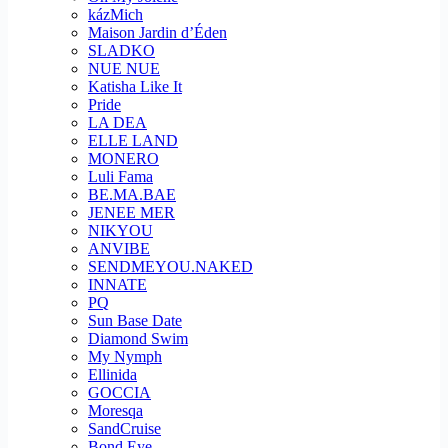
kázMich
Maison Jardin d’Éden
SLADKO
NUE NUE
Katisha Like It
Pride
LA DEA
ELLE LAND
MONERO
Luli Fama
BE.MA.BAE
JENEE MER
NIKYOU
ANVIBE
SENDMEYOU.NAKED
INNATE
PQ
Sun Base Date
Diamond Swim
My Nymph
Ellinida
GOCCIA
Moresqa
SandCruise
Bond Eye