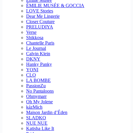
Emilie Musee
ÉMILIE MUSÉE & GOCCIA
LOVE Stories
Dear Me Lingerie
Closer Couture
PRELUDIYA
Verse
Shikkosa
Chantelle Paris
Le Journal
Calvin Klein
DKNY
Hanky Panky
YONI
CLO
LA BOMBE
PassionZu
No Pantaloons
Ohmymarr
Oh My Jolene
kázMich
Maison Jardin d’Éden
SLADKO
NUE NUE
Katisha Like It