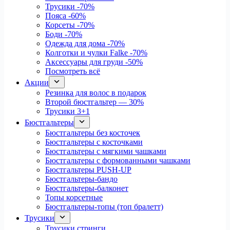
Трусики
-70%
Пояса
-60%
Корсеты
-70%
Боди
-70%
Одежда для дома
-70%
Колготки и чулки Falke
-70%
Аксессуары для груди
-50%
Посмотреть всё
Акции
Резинка для волос в подарок
Второй бюстгальтер — 30%
Трусики 3+1
Бюстгальтеры
Бюстгальтеры без косточек
Бюстгальтеры с косточками
Бюстгальтеры с мягкими чашками
Бюстгальтеры с формованными чашками
Бюстгальтеры PUSH-UP
Бюстгальтеры-бандо
Бюстгальтеры-балконет
Топы корсетные
Бюстгальтеры-топы (топ бралетт)
Трусики
Трусики стринги