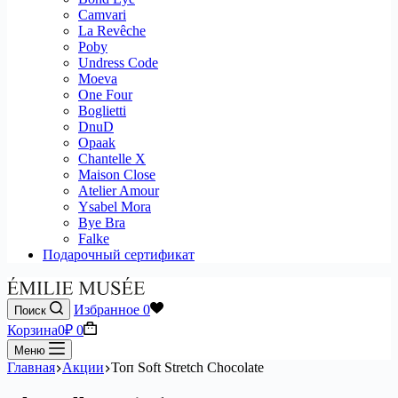
Camvari
La Revêche
Poby
Undress Code
Moeva
One Four
Boglietti
DnuD
Opaak
Chantelle X
Maison Close
Atelier Amour
Ysabel Mora
Bye Bra
Falke
Подарочный сертификат
Избранное
0
Поиск
Корзина
0
₽
0
Меню
Главная
Акции
Топ Soft Stretch Chocolate