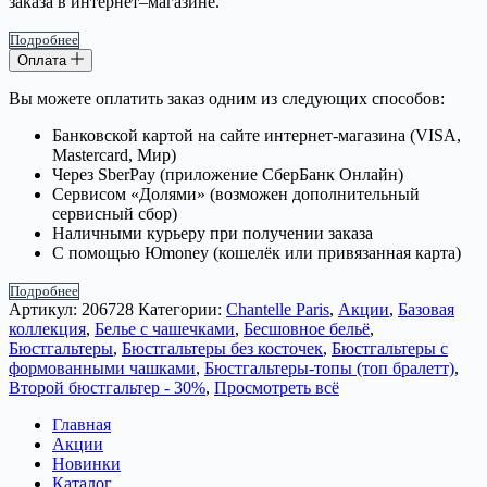
заказа в интернет–магазине.
Подробнее
Оплата
Вы можете оплатить заказ одним из следующих способов:
Банковской картой на сайте интернет-магазина (VISA,
Mastercard, Мир)
Через SberPay (приложение СберБанк Онлайн)
Сервисом «Долями» (возможен дополнительный
сервисный сбор)
Наличными курьеру при получении заказа
С помощью Юmoney (кошелёк или привязанная карта)
Подробнее
Артикул:
206728
Категории:
Chantelle Paris
,
Акции
,
Базовая
коллекция
,
Белье с чашечками
,
Бесшовное бельё
,
Бюстгальтеры
,
Бюстгальтеры без косточек
,
Бюстгальтеры с
формованными чашками
,
Бюстгальтеры-топы (топ бралетт)
,
Второй бюстгальтер - 30%
,
Просмотреть всё
Главная
Акции
Новинки
Каталог