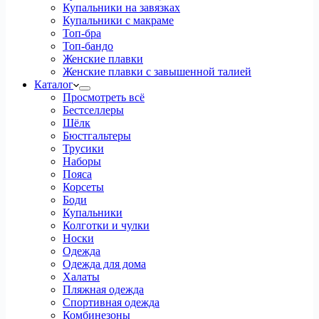
Купальники на завязках
Купальники с макраме
Топ-бра
Топ-бандо
Женские плавки
Женские плавки с завышенной талией
Каталог
Просмотреть всё
Бестселлеры
Шёлк
Бюстгальтеры
Трусики
Наборы
Пояса
Корсеты
Боди
Купальники
Колготки и чулки
Носки
Одежда
Одежда для дома
Халаты
Пляжная одежда
Спортивная одежда
Комбинезоны