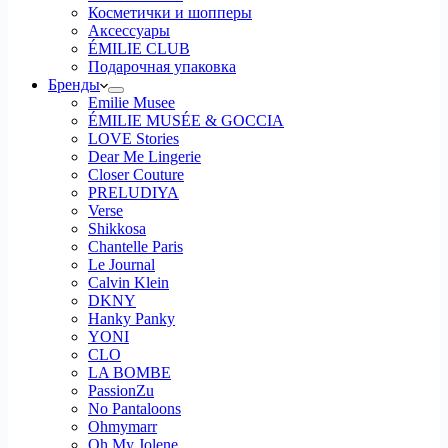
Косметички и шопперы
Аксессуары
ÉMILIE CLUB
Подарочная упаковка
Бренды
Emilie Musee
ÉMILIE MUSÉE & GOCCIA
LOVE Stories
Dear Me Lingerie
Closer Couture
PRELUDIYA
Verse
Shikkosa
Chantelle Paris
Le Journal
Calvin Klein
DKNY
Hanky Panky
YONI
CLO
LA BOMBE
PassionZu
No Pantaloons
Ohmymarr
Oh My Jolene