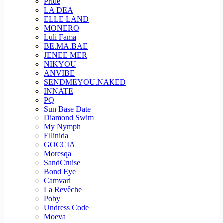
Pride
LA DEA
ELLE LAND
MONERO
Luli Fama
BE.MA.BAE
JENEE MER
NIKYOU
ANVIBE
SENDMEYOU.NAKED
INNATE
PQ
Sun Base Date
Diamond Swim
My Nymph
Ellinida
GOCCIA
Moresqa
SandCruise
Bond Eye
Camvari
La Revêche
Poby
Undress Code
Moeva