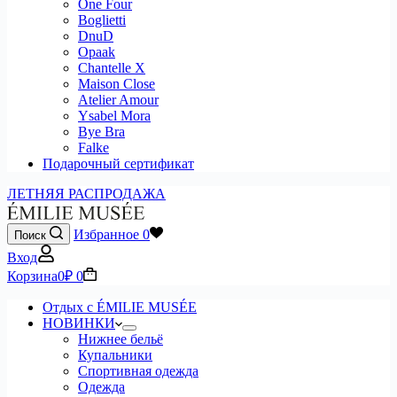
One Four
Boglietti
DnuD
Opaak
Chantelle X
Maison Close
Atelier Amour
Ysabel Mora
Bye Bra
Falke
Подарочный сертификат
ЛЕТНЯЯ РАСПРОДАЖА
Избранное
0
Поиск
Вход
Корзина
0
₽
0
Отдых с ÉMILIE MUSÉE
НОВИНКИ
Нижнее бельё
Купальники
Спортивная одежда
Одежда