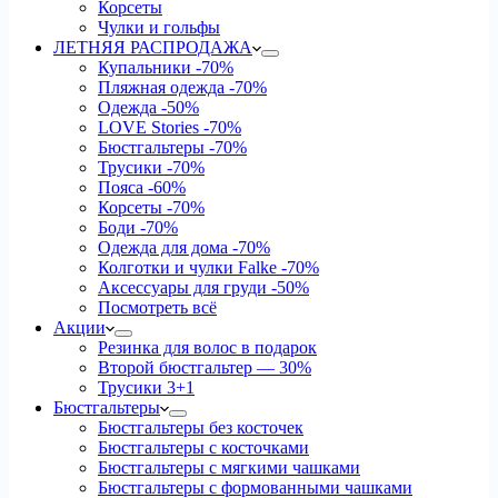
Корсеты
Чулки и гольфы
ЛЕТНЯЯ РАСПРОДАЖА
Купальники
-70%
Пляжная одежда
-70%
Одежда
-50%
LOVE Stories
-70%
Бюстгальтеры
-70%
Трусики
-70%
Пояса
-60%
Корсеты
-70%
Боди
-70%
Одежда для дома
-70%
Колготки и чулки Falke
-70%
Аксессуары для груди
-50%
Посмотреть всё
Акции
Резинка для волос в подарок
Второй бюстгальтер — 30%
Трусики 3+1
Бюстгальтеры
Бюстгальтеры без косточек
Бюстгальтеры с косточками
Бюстгальтеры с мягкими чашками
Бюстгальтеры с формованными чашками