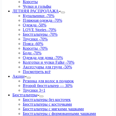
Корсеты
Чулки и гольфы
ЛЕТНЯЯ РАСПРОДАЖА
Купальники
-70%
Пляжная одежда
-70%
Одежда
-50%
LOVE Stories
-70%
Бюстгальтеры
-70%
Трусики
-70%
Пояса
-60%
Корсеты
-70%
Боди
-70%
Одежда для дома
-70%
Колготки и чулки Falke
-70%
Аксессуары для груди
-50%
Посмотреть всё
Акции
Резинка для волос в подарок
Второй бюстгальтер — 30%
Трусики 3+1
Бюстгальтеры
Бюстгальтеры без косточек
Бюстгальтеры с косточками
Бюстгальтеры с мягкими чашками
Бюстгальтеры с формованными чашками