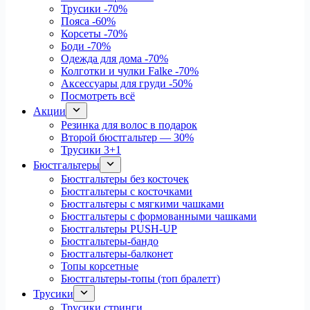
Трусики
-70%
Пояса
-60%
Корсеты
-70%
Боди
-70%
Одежда для дома
-70%
Колготки и чулки Falke
-70%
Аксессуары для груди
-50%
Посмотреть всё
Акции
Резинка для волос в подарок
Второй бюстгальтер — 30%
Трусики 3+1
Бюстгальтеры
Бюстгальтеры без косточек
Бюстгальтеры с косточками
Бюстгальтеры с мягкими чашками
Бюстгальтеры с формованными чашками
Бюстгальтеры PUSH-UP
Бюстгальтеры-бандо
Бюстгальтеры-балконет
Топы корсетные
Бюстгальтеры-топы (топ бралетт)
Трусики
Трусики стринги