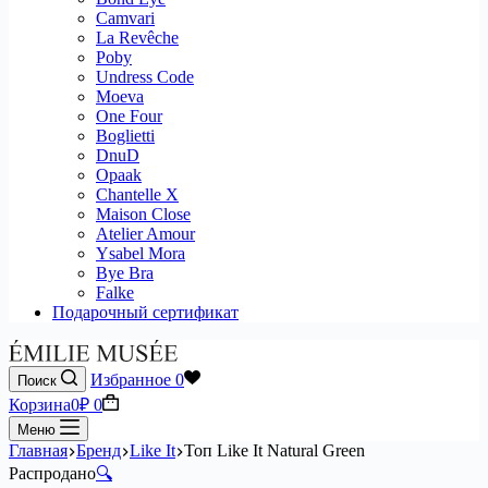
Camvari
La Revêche
Poby
Undress Code
Moeva
One Four
Boglietti
DnuD
Opaak
Chantelle X
Maison Close
Atelier Amour
Ysabel Mora
Bye Bra
Falke
Подарочный сертификат
Избранное
0
Поиск
Корзина
0
₽
0
Меню
Главная
Бренд
Like It
Топ Like It Natural Green
Распродано
🔍