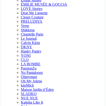
Emilie Musee
ÉMILIE MUSÉE & GOCCIA
LOVE Stories
Dear Me Lingerie
Closer Couture
PRELUDIYA
Verse
Shikkosa
Chantelle Paris
Le Journal
Calvin Klein
DKNY
Hanky Panky
YONI
CLO
LA BOMBE
PassionZu
No Pantaloons
Ohmymarr
Oh My Jolene
kázMich
Maison Jardin d’Éden
SLADKO
NUE NUE
Katisha Like It