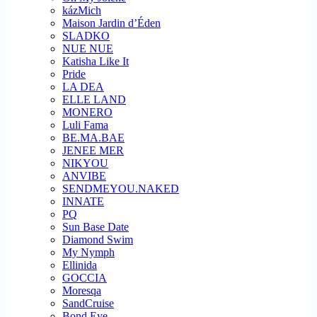
kázMich
Maison Jardin d’Éden
SLADKO
NUE NUE
Katisha Like It
Pride
LA DEA
ELLE LAND
MONERO
Luli Fama
BE.MA.BAE
JENEE MER
NIKYOU
ANVIBE
SENDMEYOU.NAKED
INNATE
PQ
Sun Base Date
Diamond Swim
My Nymph
Ellinida
GOCCIA
Moresqa
SandCruise
Bond Eye