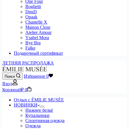
One Four
Boglietti
DnuD
Opaak
Chantelle X
Maison Close
Atelier Amour
Ysabel Mora
Bye Bra
Falke
Подарочный сертификат
ЛЕТНЯЯ РАСПРОДАЖА
Избранное
0
Поиск
Вход
Корзина
0
₽
0
Отдых с ÉMILIE MUSÉE
НОВИНКИ
Нижнее бельё
Купальники
Спортивная одежда
Одежда