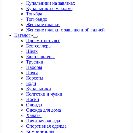
Купальники на завязках
Купальники с макраме
Топ-бра
Топ-бандо
Женские плавки
Женские плавки с завышенной талией
Каталог
Просмотреть всё
Бестселлеры
Шёлк
Бюстгальтеры
Трусики
Наборы
Пояса
Корсеты
Боди
Купальники
Колготки и чулки
Носки
Одежда
Одежда для дома
Халаты
Пляжная одежда
Спортивная одежда
Комбинезоны