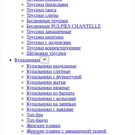
Трусики бразильяна
Трусики танга
Трусики слипы
Бесшовные трусики
Бесшовные PULPIES CHANTELLE
Трусики завышенные
Трусики шортики
Трусики с надписями
Трусики корректирующие
Шёлковые трусики
Купальники
Купальники раздельные
Купальники слитные
Купальники с фурнитурой
Купальники жатые
Купальники вязаные
Купальники из бархата
Купальники с кольцами
Купальники на завязках
Купальники с макраме
Топ-бра
Топ-бандо
Женские плавки
Женские плавки с завышенной талией