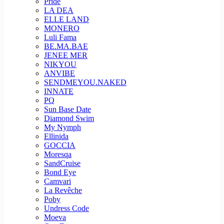
Pride
LA DEA
ELLE LAND
MONERO
Luli Fama
BE.MA.BAE
JENEE MER
NIKYOU
ANVIBE
SENDMEYOU.NAKED
INNATE
PQ
Sun Base Date
Diamond Swim
My Nymph
Ellinida
GOCCIA
Moresqa
SandCruise
Bond Eye
Camvari
La Revêche
Poby
Undress Code
Moeva