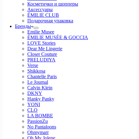
Косметички и шопперы
Аксессуары
ÉMILIE CLUB
Подарочная упаковка
Бренды
Emilie Musee
ÉMILIE MUSÉE & GOCCIA
LOVE Stories
Dear Me Lingerie
Closer Couture
PRELUDIYA
Verse
Shikkosa
Chantelle Paris
Le Journal
Calvin Klein
DKNY
Hanky Panky
YONI
CLO
LA BOMBE
PassionZu
No Pantaloons
Ohmymarr
Oh My Jolene