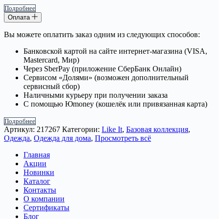
Подробнее
Оплата
Вы можете оплатить заказ одним из следующих способов:
Банковской картой на сайте интернет-магазина (VISA,
Mastercard, Мир)
Через SberPay (приложение СберБанк Онлайн)
Сервисом «Долями» (возможен дополнительный
сервисный сбор)
Наличными курьеру при получении заказа
С помощью Юmoney (кошелёк или привязанная карта)
Подробнее
Артикул:
217267
Категории:
Like It
,
Базовая коллекция
,
Одежда
,
Одежда для дома
,
Просмотреть всё
Главная
Акции
Новинки
Каталог
Контакты
О компании
Сертификаты
Блог