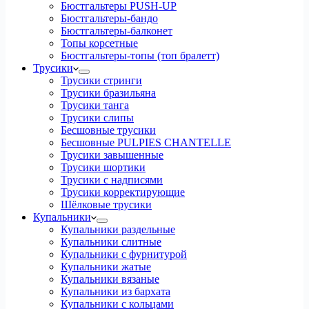
Бюстгальтеры PUSH-UP
Бюстгальтеры-бандо
Бюстгальтеры-балконет
Топы корсетные
Бюстгальтеры-топы (топ бралетт)
Трусики
Трусики стринги
Трусики бразильяна
Трусики танга
Трусики слипы
Бесшовные трусики
Бесшовные PULPIES CHANTELLE
Трусики завышенные
Трусики шортики
Трусики с надписями
Трусики корректирующие
Шёлковые трусики
Купальники
Купальники раздельные
Купальники слитные
Купальники с фурнитурой
Купальники жатые
Купальники вязаные
Купальники из бархата
Купальники с кольцами