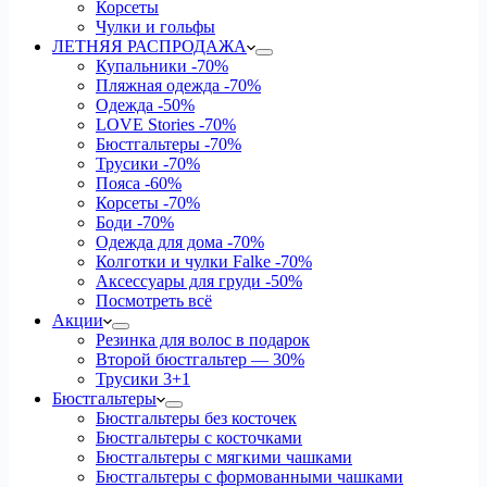
Корсеты
Чулки и гольфы
ЛЕТНЯЯ РАСПРОДАЖА
Купальники
-70%
Пляжная одежда
-70%
Одежда
-50%
LOVE Stories
-70%
Бюстгальтеры
-70%
Трусики
-70%
Пояса
-60%
Корсеты
-70%
Боди
-70%
Одежда для дома
-70%
Колготки и чулки Falke
-70%
Аксессуары для груди
-50%
Посмотреть всё
Акции
Резинка для волос в подарок
Второй бюстгальтер — 30%
Трусики 3+1
Бюстгальтеры
Бюстгальтеры без косточек
Бюстгальтеры с косточками
Бюстгальтеры с мягкими чашками
Бюстгальтеры с формованными чашками