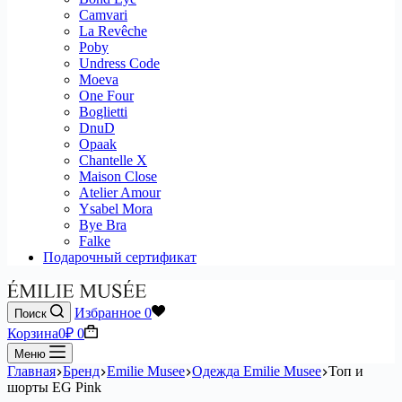
Camvari
La Revêche
Poby
Undress Code
Moeva
One Four
Boglietti
DnuD
Opaak
Chantelle X
Maison Close
Atelier Amour
Ysabel Mora
Bye Bra
Falke
Подарочный сертификат
Избранное
0
Поиск
Корзина
0
₽
0
Меню
Главная
Бренд
Emilie Musee
Одежда Emilie Musee
Топ и
шорты EG Pink