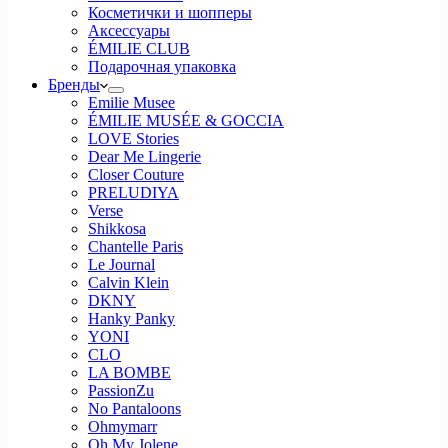
Косметички и шопперы
Аксессуары
ÉMILIE CLUB
Подарочная упаковка
Бренды
Emilie Musee
ÉMILIE MUSÉE & GOCCIA
LOVE Stories
Dear Me Lingerie
Closer Couture
PRELUDIYA
Verse
Shikkosa
Chantelle Paris
Le Journal
Calvin Klein
DKNY
Hanky Panky
YONI
CLO
LA BOMBE
PassionZu
No Pantaloons
Ohmymarr
Oh My Jolene