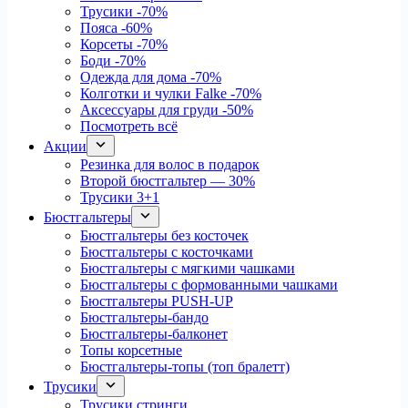
Трусики
-70%
Пояса
-60%
Корсеты
-70%
Боди
-70%
Одежда для дома
-70%
Колготки и чулки Falke
-70%
Аксессуары для груди
-50%
Посмотреть всё
Акции
Резинка для волос в подарок
Второй бюстгальтер — 30%
Трусики 3+1
Бюстгальтеры
Бюстгальтеры без косточек
Бюстгальтеры с косточками
Бюстгальтеры с мягкими чашками
Бюстгальтеры с формованными чашками
Бюстгальтеры PUSH-UP
Бюстгальтеры-бандо
Бюстгальтеры-балконет
Топы корсетные
Бюстгальтеры-топы (топ бралетт)
Трусики
Трусики стринги