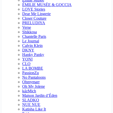
Emilie Musee
ÉMILIE MUSÉE & GOCCIA
LOVE Stories
Dear Me Lingerie
Closer Couture
PRELUDIYA
Verse
Shikkosa
Chantelle Paris
Le Journal
Calvin Klein
DKNY
Hanky Panky
YONI
CLO
LA BOMBE
PassionZu
No Pantaloons
Ohmymarr
Oh My Jolene
kázMich
Maison Jardin d’Éden
SLADKO
NUE NUE
Katisha Like It