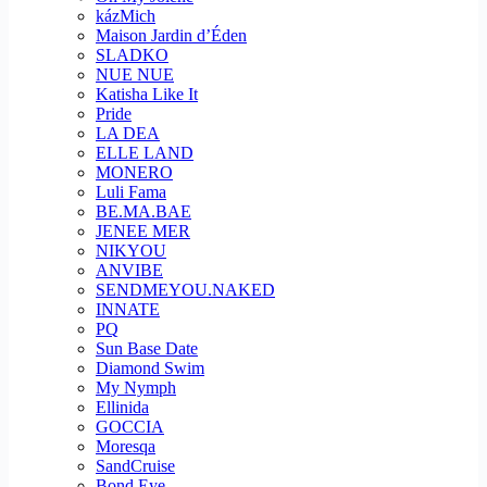
kázMich
Maison Jardin d’Éden
SLADKO
NUE NUE
Katisha Like It
Pride
LA DEA
ELLE LAND
MONERO
Luli Fama
BE.MA.BAE
JENEE MER
NIKYOU
ANVIBE
SENDMEYOU.NAKED
INNATE
PQ
Sun Base Date
Diamond Swim
My Nymph
Ellinida
GOCCIA
Moresqa
SandCruise
Bond Eye