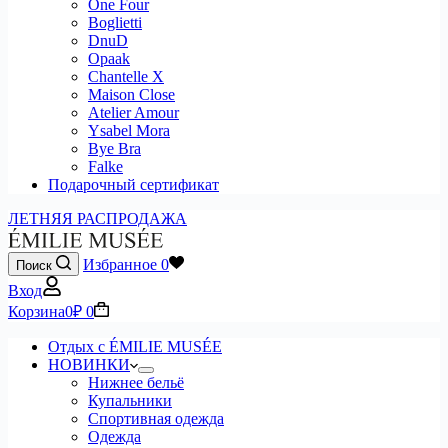
One Four
Boglietti
DnuD
Opaak
Chantelle X
Maison Close
Atelier Amour
Ysabel Mora
Bye Bra
Falke
Подарочный сертификат
ЛЕТНЯЯ РАСПРОДАЖА
Избранное
0
Поиск
Вход
Корзина
0
₽
0
Отдых с ÉMILIE MUSÉE
НОВИНКИ
Нижнее бельё
Купальники
Спортивная одежда
Одежда