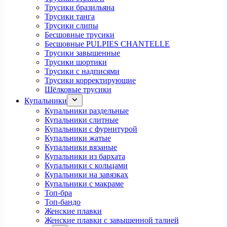
Трусики бразильяна
Трусики танга
Трусики слипы
Бесшовные трусики
Бесшовные PULPIES CHANTELLE
Трусики завышенные
Трусики шортики
Трусики с надписями
Трусики корректирующие
Шёлковые трусики
Купальники
Купальники раздельные
Купальники слитные
Купальники с фурнитурой
Купальники жатые
Купальники вязаные
Купальники из бархата
Купальники с кольцами
Купальники на завязках
Купальники с макраме
Топ-бра
Топ-бандо
Женские плавки
Женские плавки с завышенной талией