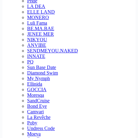
Pride
LA DEA
ELLE LAND
MONERO
Luli Fama
BE.MA.BAE
JENEE MER
NIKYOU
ANVIBE
SENDMEYOU.NAKED
INNATE
PQ
Sun Base Date
Diamond Swim
My Nymph
Ellinida
GOCCIA
Moresqa
SandCruise
Bond Eye
Camvari
La Revêche
Poby
Undress Code
Moeva