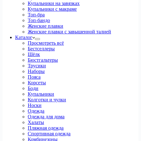
Купальники на завязках
Купальники с макраме
Топ-бра
Топ-бандо
Женские плавки
Женские плавки с завышенной талией
Каталог
Просмотреть всё
Бестселлеры
Шёлк
Бюстгальтеры
Трусики
Наборы
Пояса
Корсеты
Боди
Купальники
Колготки и чулки
Носки
Одежда
Одежда для дома
Халаты
Пляжная одежда
Спортивная одежда
Комбинезоны