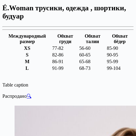
É.Woman трусики, одежда , шортики,
будуар
Международный
Обхват
Обхват
Обхват
размер
груди
талии
бёдер
XS
77-82
56-60
85-90
S
82-86
60-65
90-95
M
86-91
65-68
95-99
L
91-99
68-73
99-104
Table caption
Распродано
🔍