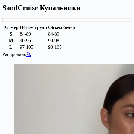
SandCruise Купальники
Размер
Объём груди
Объём бёдер
S
84-89
84-89
M
90-96
90-98
L
97-105
98-105
Распродано
🔍