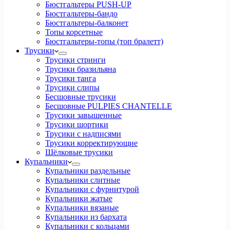
Бюстгальтеры PUSH-UP
Бюстгальтеры-бандо
Бюстгальтеры-балконет
Топы корсетные
Бюстгальтеры-топы (топ бралетт)
Трусики
Трусики стринги
Трусики бразильяна
Трусики танга
Трусики слипы
Бесшовные трусики
Бесшовные PULPIES CHANTELLE
Трусики завышенные
Трусики шортики
Трусики с надписями
Трусики корректирующие
Шёлковые трусики
Купальники
Купальники раздельные
Купальники слитные
Купальники с фурнитурой
Купальники жатые
Купальники вязаные
Купальники из бархата
Купальники с кольцами