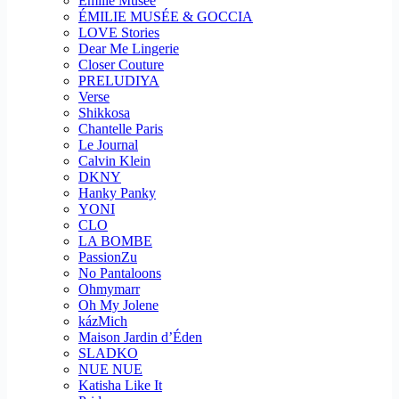
Emilie Musee
ÉMILIE MUSÉE & GOCCIA
LOVE Stories
Dear Me Lingerie
Closer Couture
PRELUDIYA
Verse
Shikkosa
Chantelle Paris
Le Journal
Calvin Klein
DKNY
Hanky Panky
YONI
CLO
LA BOMBE
PassionZu
No Pantaloons
Ohmymarr
Oh My Jolene
kázMich
Maison Jardin d’Éden
SLADKO
NUE NUE
Katisha Like It