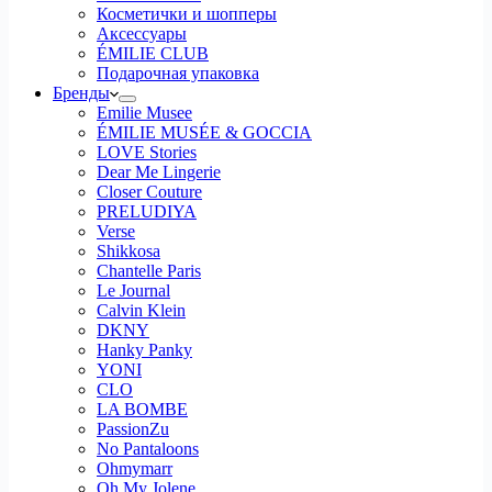
Косметички и шопперы
Аксессуары
ÉMILIE CLUB
Подарочная упаковка
Бренды
Emilie Musee
ÉMILIE MUSÉE & GOCCIA
LOVE Stories
Dear Me Lingerie
Closer Couture
PRELUDIYA
Verse
Shikkosa
Chantelle Paris
Le Journal
Calvin Klein
DKNY
Hanky Panky
YONI
CLO
LA BOMBE
PassionZu
No Pantaloons
Ohmymarr
Oh My Jolene