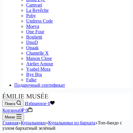
Camvari
La Revêche
Poby
Undress Code
Moeva
One Four
Boglietti
DnuD
Opaak
Chantelle X
Maison Close
Atelier Amour
Ysabel Mora
Bye Bra
Falke
Подарочный сертификат
Избранное
0
Поиск
Корзина
0
₽
0
Меню
Главная
Купальники
Купальники из бархата
Топ-бандо с
узлом бархатный зелёный