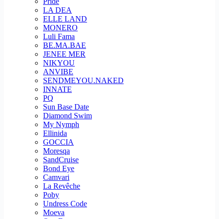
Pride
LA DEA
ELLE LAND
MONERO
Luli Fama
BE.MA.BAE
JENEE MER
NIKYOU
ANVIBE
SENDMEYOU.NAKED
INNATE
PQ
Sun Base Date
Diamond Swim
My Nymph
Ellinida
GOCCIA
Moresqa
SandCruise
Bond Eye
Camvari
La Revêche
Poby
Undress Code
Moeva