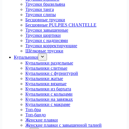
Трусики бразильяна
Трусики танга
Трусики слипы
Бесшовные трусики
Бесшовные PULPIES CHANTELLE
Трусики завышенные
Трусики шортики
Трусики с надписями
Трусики корректирующие
Шёлковые трусики
Купальники
Купальники раздельные
Купальники слитные
Купальники с фурнитурой
Купальники жатые
Купальники вязаные
Купальники из бархата
Купальники с кольцами
Купальники на завязках
Купальники с макраме
Топ-бра
Топ-бандо
Женские плавки
Женские плавки с завышенной талией