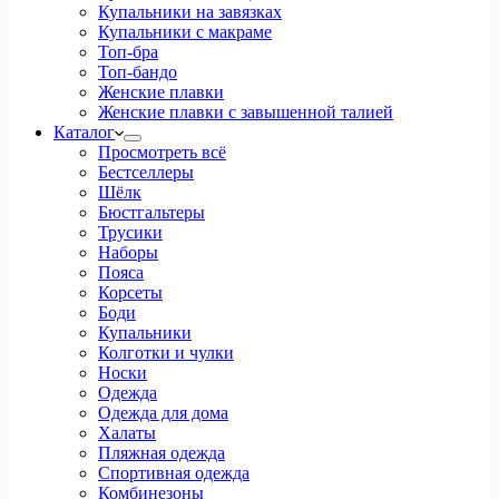
Купальники на завязках
Купальники с макраме
Топ-бра
Топ-бандо
Женские плавки
Женские плавки с завышенной талией
Каталог
Просмотреть всё
Бестселлеры
Шёлк
Бюстгальтеры
Трусики
Наборы
Пояса
Корсеты
Боди
Купальники
Колготки и чулки
Носки
Одежда
Одежда для дома
Халаты
Пляжная одежда
Спортивная одежда
Комбинезоны