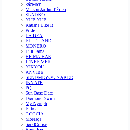
kázMich
Maison Jardin d’Éden
SLADKO
NUE NUE
Katisha Like It
Pride
LA DEA
ELLE LAND
MONERO
Luli Fama
BE.MA.BAE
JENEE MER
NIKYOU
ANVIBE
SENDMEYOU.NAKED
INNATE
PQ
Sun Base Date
Diamond Swim
My Nymph
Ellinida
GOCCIA
Moresqa
SandCruise
Bond Eye