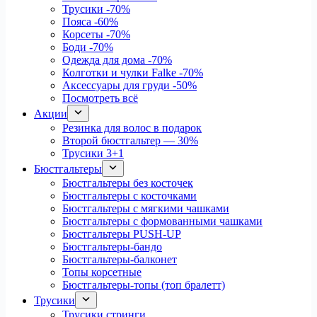
Трусики
-70%
Пояса
-60%
Корсеты
-70%
Боди
-70%
Одежда для дома
-70%
Колготки и чулки Falke
-70%
Аксессуары для груди
-50%
Посмотреть всё
Акции
Резинка для волос в подарок
Второй бюстгальтер — 30%
Трусики 3+1
Бюстгальтеры
Бюстгальтеры без косточек
Бюстгальтеры с косточками
Бюстгальтеры с мягкими чашками
Бюстгальтеры с формованными чашками
Бюстгальтеры PUSH-UP
Бюстгальтеры-бандо
Бюстгальтеры-балконет
Топы корсетные
Бюстгальтеры-топы (топ бралетт)
Трусики
Трусики стринги