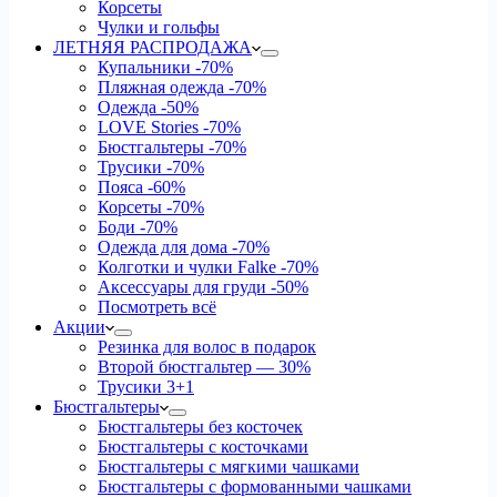
Корсеты
Чулки и гольфы
ЛЕТНЯЯ РАСПРОДАЖА
Купальники
-70%
Пляжная одежда
-70%
Одежда
-50%
LOVE Stories
-70%
Бюстгальтеры
-70%
Трусики
-70%
Пояса
-60%
Корсеты
-70%
Боди
-70%
Одежда для дома
-70%
Колготки и чулки Falke
-70%
Аксессуары для груди
-50%
Посмотреть всё
Акции
Резинка для волос в подарок
Второй бюстгальтер — 30%
Трусики 3+1
Бюстгальтеры
Бюстгальтеры без косточек
Бюстгальтеры с косточками
Бюстгальтеры с мягкими чашками
Бюстгальтеры с формованными чашками