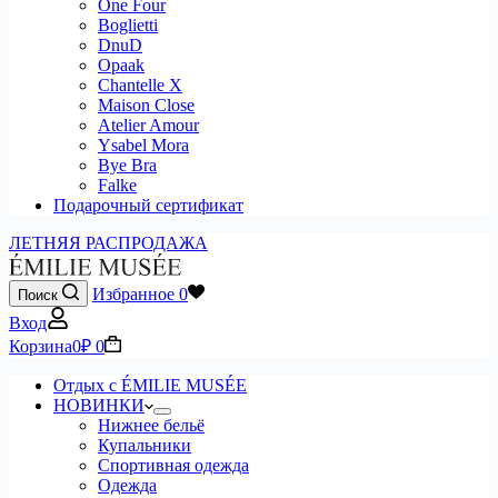
One Four
Boglietti
DnuD
Opaak
Chantelle X
Maison Close
Atelier Amour
Ysabel Mora
Bye Bra
Falke
Подарочный сертификат
ЛЕТНЯЯ РАСПРОДАЖА
Избранное
0
Поиск
Вход
Корзина
0
₽
0
Отдых с ÉMILIE MUSÉE
НОВИНКИ
Нижнее бельё
Купальники
Спортивная одежда
Одежда