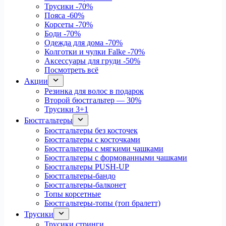
Трусики
-70%
Пояса
-60%
Корсеты
-70%
Боди
-70%
Одежда для дома
-70%
Колготки и чулки Falke
-70%
Аксессуары для груди
-50%
Посмотреть всё
Акции
Резинка для волос в подарок
Второй бюстгальтер — 30%
Трусики 3+1
Бюстгальтеры
Бюстгальтеры без косточек
Бюстгальтеры с косточками
Бюстгальтеры с мягкими чашками
Бюстгальтеры с формованными чашками
Бюстгальтеры PUSH-UP
Бюстгальтеры-бандо
Бюстгальтеры-балконет
Топы корсетные
Бюстгальтеры-топы (топ бралетт)
Трусики
Трусики стринги