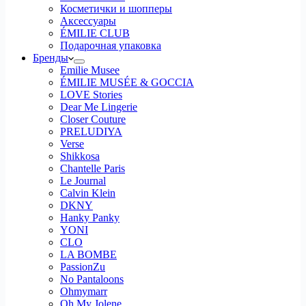
Косметички и шопперы
Аксессуары
ÉMILIE CLUB
Подарочная упаковка
Бренды
Emilie Musee
ÉMILIE MUSÉE & GOCCIA
LOVE Stories
Dear Me Lingerie
Closer Couture
PRELUDIYA
Verse
Shikkosa
Chantelle Paris
Le Journal
Calvin Klein
DKNY
Hanky Panky
YONI
CLO
LA BOMBE
PassionZu
No Pantaloons
Ohmymarr
Oh My Jolene