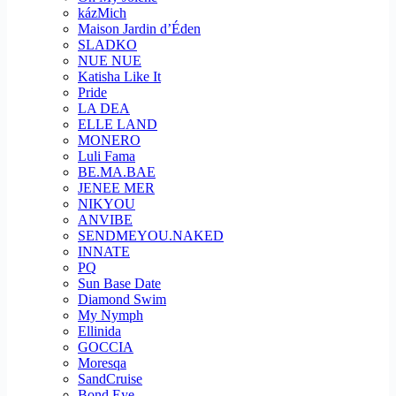
kázMich
Maison Jardin d’Éden
SLADKO
NUE NUE
Katisha Like It
Pride
LA DEA
ELLE LAND
MONERO
Luli Fama
BE.MA.BAE
JENEE MER
NIKYOU
ANVIBE
SENDMEYOU.NAKED
INNATE
PQ
Sun Base Date
Diamond Swim
My Nymph
Ellinida
GOCCIA
Moresqa
SandCruise
Bond Eye