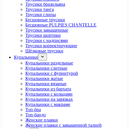
Трусики бразильяна
Трусики танга
Трусики слипы
Бесшовные трусики
Бесшовные PULPIES CHANTELLE
Трусики завышенные
Трусики шортики
Трусики с надписями
Трусики корректирующие
Шёлковые трусики
Купальники
Купальники раздельные
Купальники слитные
Купальники с фурнитурой
Купальники жатые
Купальники вязаные
Купальники из бархата
Купальники с кольцами
Купальники на завязках
Купальники с макраме
Топ-бра
Топ-бандо
Женские плавки
Женские плавки с завышенной талией