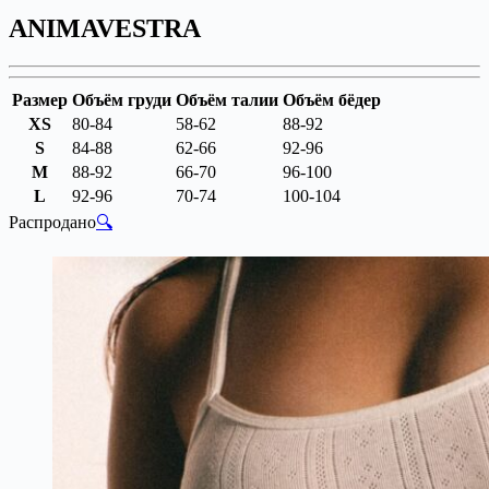
ANIMAVESTRA
Размер
Объём груди
Объём талии
Объём бёдер
XS
80-84
58-62
88-92
S
84-88
62-66
92-96
M
88-92
66-70
96-100
L
92-96
70-74
100-104
Распродано
🔍