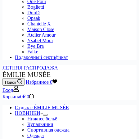
One Four
Boglietti
DnuD
Opaak
Chantelle X
Maison Close
Atelier Amour
Ysabel Mora
Bye Bra
Falke
Подарочный сертификат
ЛЕТНЯЯ РАСПРОДАЖА
Избранное
0
Поиск
Вход
Корзина
0
₽
0
Отдых с ÉMILIE MUSÉE
НОВИНКИ
Нижнее бельё
Купальники
Спортивная одежда
Одежда