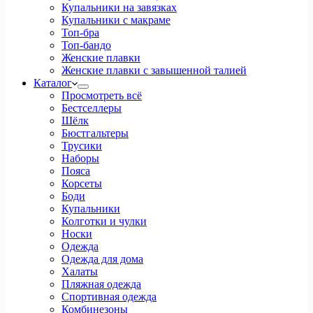
Купальники на завязках
Купальники с макраме
Топ-бра
Топ-бандо
Женские плавки
Женские плавки с завышенной талией
Каталог
Просмотреть всё
Бестселлеры
Шёлк
Бюстгальтеры
Трусики
Наборы
Пояса
Корсеты
Боди
Купальники
Колготки и чулки
Носки
Одежда
Одежда для дома
Халаты
Пляжная одежда
Спортивная одежда
Комбинезоны