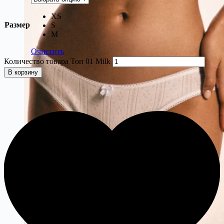
XS
Размер
S
M
Очистить
Количество товара Топ 01 Milk
В корзину