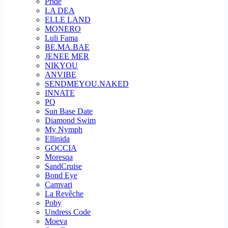
Pride
LA DEA
ELLE LAND
MONERO
Luli Fama
BE.MA.BAE
JENEE MER
NIKYOU
ANVIBE
SENDMEYOU.NAKED
INNATE
PQ
Sun Base Date
Diamond Swim
My Nymph
Ellinida
GOCCIA
Moresqa
SandCruise
Bond Eye
Camvari
La Revêche
Poby
Undress Code
Moeva