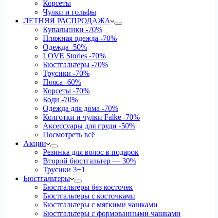
Корсеты
Чулки и гольфы
ЛЕТНЯЯ РАСПРОДАЖА
Купальники
-70%
Пляжная одежда
-70%
Одежда
-50%
LOVE Stories
-70%
Бюстгальтеры
-70%
Трусики
-70%
Пояса
-60%
Корсеты
-70%
Боди
-70%
Одежда для дома
-70%
Колготки и чулки Falke
-70%
Аксессуары для груди
-50%
Посмотреть всё
Акции
Резинка для волос в подарок
Второй бюстгальтер — 30%
Трусики 3+1
Бюстгальтеры
Бюстгальтеры без косточек
Бюстгальтеры с косточками
Бюстгальтеры с мягкими чашками
Бюстгальтеры с формованными чашками