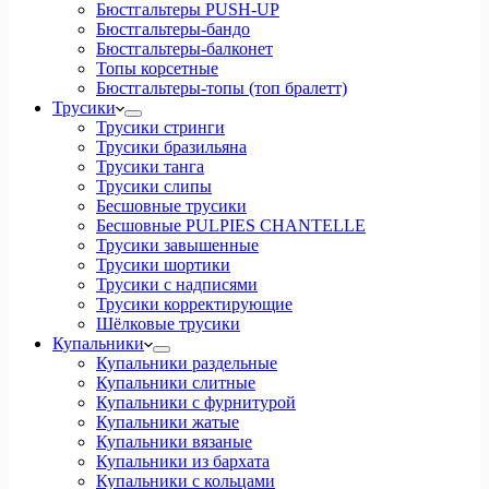
Бюстгальтеры PUSH-UP
Бюстгальтеры-бандо
Бюстгальтеры-балконет
Топы корсетные
Бюстгальтеры-топы (топ бралетт)
Трусики
Трусики стринги
Трусики бразильяна
Трусики танга
Трусики слипы
Бесшовные трусики
Бесшовные PULPIES CHANTELLE
Трусики завышенные
Трусики шортики
Трусики с надписями
Трусики корректирующие
Шёлковые трусики
Купальники
Купальники раздельные
Купальники слитные
Купальники с фурнитурой
Купальники жатые
Купальники вязаные
Купальники из бархата
Купальники с кольцами