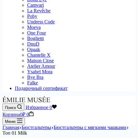
Camvari
La Revêche
Poby
Undress Code
Moeva
One Four
Boglietti
DnuD
Opaak
Chantelle X
Maison Close
Atelier Amour
Ysabel Mora
Bye Bra
Falke
Подарочный сертификат
Избранное
0
Поиск
Корзина
0
₽
0
Меню
Главная
Бюстгальтеры
Бюстгальтеры с мягкими чашками
Топ 01 Milk