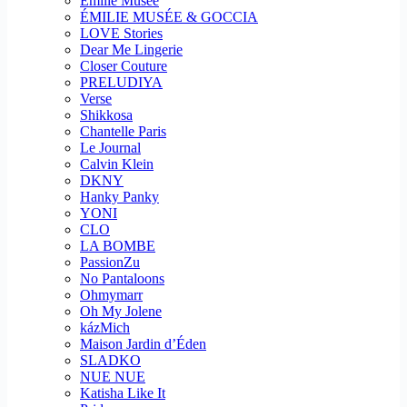
Emilie Musee
ÉMILIE MUSÉE & GOCCIA
LOVE Stories
Dear Me Lingerie
Closer Couture
PRELUDIYA
Verse
Shikkosa
Chantelle Paris
Le Journal
Calvin Klein
DKNY
Hanky Panky
YONI
CLO
LA BOMBE
PassionZu
No Pantaloons
Ohmymarr
Oh My Jolene
kázMich
Maison Jardin d’Éden
SLADKO
NUE NUE
Katisha Like It