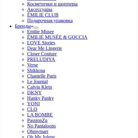
Косметички и шопперы
Аксессуары
ÉMILIE CLUB
Подарочная упаковка
Бренды
Emilie Musee
ÉMILIE MUSÉE & GOCCIA
LOVE Stories
Dear Me Lingerie
Closer Couture
PRELUDIYA
Verse
Shikkosa
Chantelle Paris
Le Journal
Calvin Klein
DKNY
Hanky Panky
YONI
CLO
LA BOMBE
PassionZu
No Pantaloons
Ohmymarr
Oh My Jolene