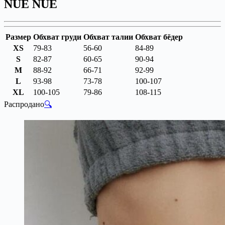
NUE NUE
Размер
Обхват груди
Обхват талии
Обхват бёдер
XS
79-83
56-60
84-89
S
82-87
60-65
90-94
M
88-92
66-71
92-99
L
93-98
73-78
100-107
XL
100-105
79-86
108-115
Распродано
🔍