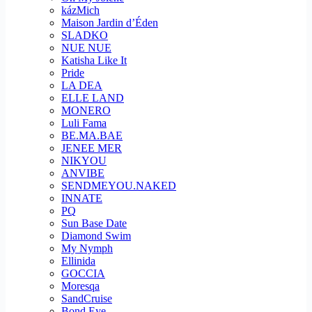
kázMich
Maison Jardin d’Éden
SLADKO
NUE NUE
Katisha Like It
Pride
LA DEA
ELLE LAND
MONERO
Luli Fama
BE.MA.BAE
JENEE MER
NIKYOU
ANVIBE
SENDMEYOU.NAKED
INNATE
PQ
Sun Base Date
Diamond Swim
My Nymph
Ellinida
GOCCIA
Moresqa
SandCruise
Bond Eye