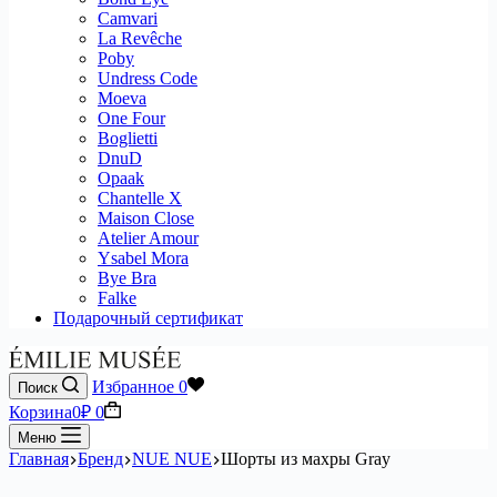
Camvari
La Revêche
Poby
Undress Code
Moeva
One Four
Boglietti
DnuD
Opaak
Chantelle X
Maison Close
Atelier Amour
Ysabel Mora
Bye Bra
Falke
Подарочный сертификат
Избранное
0
Поиск
Корзина
0
₽
0
Меню
Главная
Бренд
NUE NUE
Шорты из махры Gray