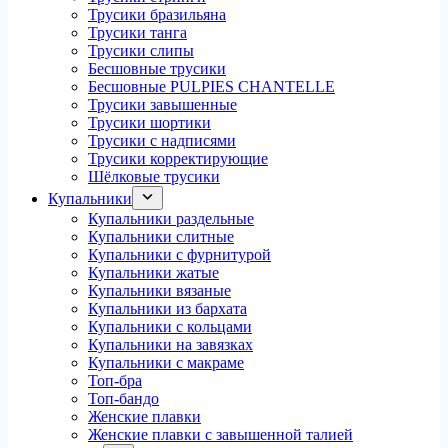
Трусики бразильяна
Трусики танга
Трусики слипы
Бесшовные трусики
Бесшовные PULPIES CHANTELLE
Трусики завышенные
Трусики шортики
Трусики с надписями
Трусики корректирующие
Шёлковые трусики
Купальники
Купальники раздельные
Купальники слитные
Купальники с фурнитурой
Купальники жатые
Купальники вязаные
Купальники из бархата
Купальники с кольцами
Купальники на завязках
Купальники с макраме
Топ-бра
Топ-бандо
Женские плавки
Женские плавки с завышенной талией