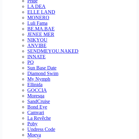
Pride
LA DEA
ELLE LAND
MONERO
Luli Fama
BE.MA.BAE
JENEE MER
NIKYOU
ANVIBE
SENDMEYOU.NAKED
INNATE
PQ
Sun Base Date
Diamond Swim
My Nymph
Ellinida
GOCCIA
Moresqa
SandCruise
Bond Eye
Camvari
La Revêche
Poby
Undress Code
Moeva