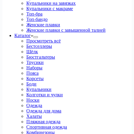
Купальники на завязках
Купальники с макраме
Топ-бра
Топ-бандо
Женские плавки
Женские плавки с завышенной талией
Каталог
Просмотреть всё
Бестселлеры
Шёлк
Бюстгальтеры
Трусики
Наборы
Пояса
Корсеты
Боди
Купальники
Колготки и чулки
Носки
Одежда
Одежда для дома
Халаты
Пляжная одежда
Спортивная одежда
Комбинезоны