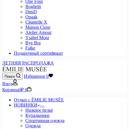
One Four
Boglietti
DnuD
Opaak
Chantelle X
Maison Close
Atelier Amour
Ysabel Mora
Bye Bra
Falke
Подарочный сертификат
ЛЕТНЯЯ РАСПРОДАЖА
Избранное
0
Поиск
Вход
Корзина
0
₽
0
Отдых с ÉMILIE MUSÉE
НОВИНКИ
Нижнее бельё
Купальники
Спортивная одежда
Одежда