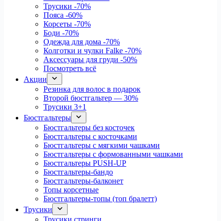
Трусики
-70%
Пояса
-60%
Корсеты
-70%
Боди
-70%
Одежда для дома
-70%
Колготки и чулки Falke
-70%
Аксессуары для груди
-50%
Посмотреть всё
Акции
Резинка для волос в подарок
Второй бюстгальтер — 30%
Трусики 3+1
Бюстгальтеры
Бюстгальтеры без косточек
Бюстгальтеры с косточками
Бюстгальтеры с мягкими чашками
Бюстгальтеры с формованными чашками
Бюстгальтеры PUSH-UP
Бюстгальтеры-бандо
Бюстгальтеры-балконет
Топы корсетные
Бюстгальтеры-топы (топ бралетт)
Трусики
Трусики стринги