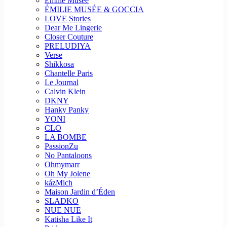
Emilie Musee
ÉMILIE MUSÉE & GOCCIA
LOVE Stories
Dear Me Lingerie
Closer Couture
PRELUDIYA
Verse
Shikkosa
Chantelle Paris
Le Journal
Calvin Klein
DKNY
Hanky Panky
YONI
CLO
LA BOMBE
PassionZu
No Pantaloons
Ohmymarr
Oh My Jolene
kázMich
Maison Jardin d’Éden
SLADKO
NUE NUE
Katisha Like It