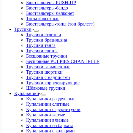
Бюстгальтеры PUSH-UP
Бюстгальтеры-бандо
Бюстгальтеры-балконет
Топы корсетные
Бюстгальтеры-топы (топ бралетт)
Трусики
Трусики стринги
Трусики бразильяна
Трусики танга
Трусики слипы
Бесшовные трусики
Бесшовные PULPIES CHANTELLE
Трусики завышенные
Трусики шортики
Трусики с надписями
Трусики корректирующие
Шёлковые трусики
Купальники
Купальники раздельные
Купальники слитные
Купальники с фурнитурой
Купальники жатые
Купальники вязаные
Купальники из бархата
Купальники с кольцами