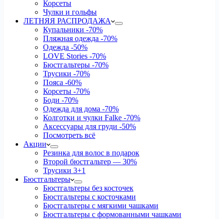
Корсеты
Чулки и гольфы
ЛЕТНЯЯ РАСПРОДАЖА
Купальники
-70%
Пляжная одежда
-70%
Одежда
-50%
LOVE Stories
-70%
Бюстгальтеры
-70%
Трусики
-70%
Пояса
-60%
Корсеты
-70%
Боди
-70%
Одежда для дома
-70%
Колготки и чулки Falke
-70%
Аксессуары для груди
-50%
Посмотреть всё
Акции
Резинка для волос в подарок
Второй бюстгальтер — 30%
Трусики 3+1
Бюстгальтеры
Бюстгальтеры без косточек
Бюстгальтеры с косточками
Бюстгальтеры с мягкими чашками
Бюстгальтеры с формованными чашками