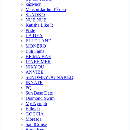
kázMich
Maison Jardin d’Éden
SLADKO
NUE NUE
Katisha Like It
Pride
LA DEA
ELLE LAND
MONERO
Luli Fama
BE.MA.BAE
JENEE MER
NIKYOU
ANVIBE
SENDMEYOU.NAKED
INNATE
PQ
Sun Base Date
Diamond Swim
My Nymph
Ellinida
GOCCIA
Moresqa
SandCruise
Bond Eye