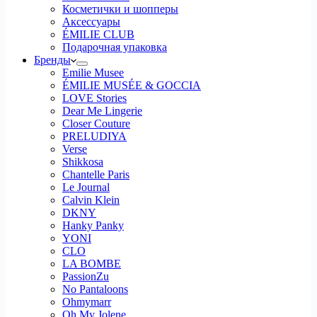
Косметички и шопперы
Аксессуары
ÉMILIE CLUB
Подарочная упаковка
Бренды
Emilie Musee
ÉMILIE MUSÉE & GOCCIA
LOVE Stories
Dear Me Lingerie
Closer Couture
PRELUDIYA
Verse
Shikkosa
Chantelle Paris
Le Journal
Calvin Klein
DKNY
Hanky Panky
YONI
CLO
LA BOMBE
PassionZu
No Pantaloons
Ohmymarr
Oh My Jolene