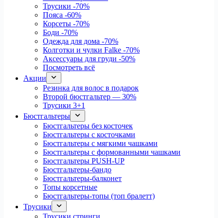
Трусики
-70%
Пояса
-60%
Корсеты
-70%
Боди
-70%
Одежда для дома
-70%
Колготки и чулки Falke
-70%
Аксессуары для груди
-50%
Посмотреть всё
Акции
Резинка для волос в подарок
Второй бюстгальтер — 30%
Трусики 3+1
Бюстгальтеры
Бюстгальтеры без косточек
Бюстгальтеры с косточками
Бюстгальтеры с мягкими чашками
Бюстгальтеры с формованными чашками
Бюстгальтеры PUSH-UP
Бюстгальтеры-бандо
Бюстгальтеры-балконет
Топы корсетные
Бюстгальтеры-топы (топ бралетт)
Трусики
Трусики стринги