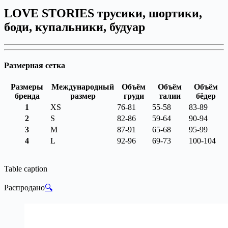
LOVE STORIES трусики, шортики,
боди, купальники, будуар
Размерная сетка
Размеры
Международный
Объём
Объём
Объём
бренда
размер
груди
талии
бёдер
1
XS
76-81
55-58
83-89
2
S
82-86
59-64
90-94
3
M
87-91
65-68
95-99
4
L
92-96
69-73
100-104
Table caption
Распродано
🔍