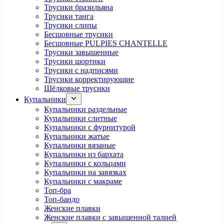
Трусики бразильяна
Трусики танга
Трусики слипы
Бесшовные трусики
Бесшовные PULPIES CHANTELLE
Трусики завышенные
Трусики шортики
Трусики с надписями
Трусики корректирующие
Шёлковые трусики
Купальники
Купальники раздельные
Купальники слитные
Купальники с фурнитурой
Купальники жатые
Купальники вязаные
Купальники из бархата
Купальники с кольцами
Купальники на завязках
Купальники с макраме
Топ-бра
Топ-бандо
Женские плавки
Женские плавки с завышенной талией