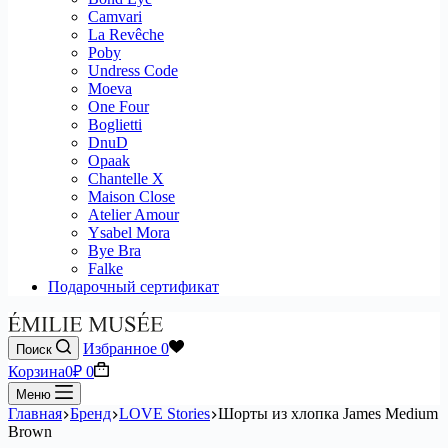
Camvari
La Revêche
Poby
Undress Code
Moeva
One Four
Boglietti
DnuD
Opaak
Chantelle X
Maison Close
Atelier Amour
Ysabel Mora
Bye Bra
Falke
Подарочный сертификат
Избранное
0
Поиск
Корзина
0
₽
0
Меню
Главная
Бренд
LOVE Stories
Шорты из хлопка James Medium
Brown