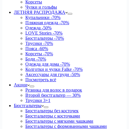
Корсеты
Чулки и гольфы
ЛЕТНЯЯ РАСПРОДАЖА
Купальники
-70%
Пляжная одежда
-70%
Одежда
-50%
LOVE Stories
-70%
Бюстгальтеры
-70%
Трусики
-70%
Пояса
-60%
Корсеты
-70%
Боди
-70%
Одежда для дома
-70%
Колготки и чулки Falke
-70%
Аксессуары для груди
-50%
Посмотреть всё
Акции
Резинка для волос в подарок
Второй бюстгальтер — 30%
Трусики 3+1
Бюстгальтеры
Бюстгальтеры без косточек
Бюстгальтеры с косточками
Бюстгальтеры с мягкими чашками
Бюстгальтеры с формованными чашками