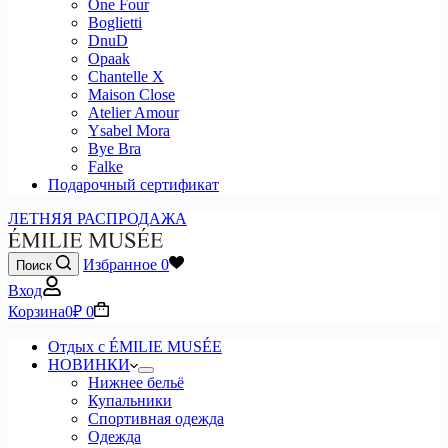
One Four
Boglietti
DnuD
Opaak
Chantelle X
Maison Close
Atelier Amour
Ysabel Mora
Bye Bra
Falke
Подарочный сертификат
ЛЕТНЯЯ РАСПРОДАЖА
Избранное
0
Поиск
Вход
Корзина
0
₽
0
Отдых с ÉMILIE MUSÉE
НОВИНКИ
Нижнее бельё
Купальники
Спортивная одежда
Одежда