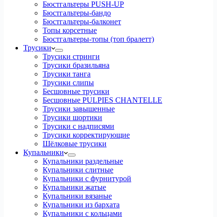
Бюстгальтеры PUSH-UP
Бюстгальтеры-бандо
Бюстгальтеры-балконет
Топы корсетные
Бюстгальтеры-топы (топ бралетт)
Трусики
Трусики стринги
Трусики бразильяна
Трусики танга
Трусики слипы
Бесшовные трусики
Бесшовные PULPIES CHANTELLE
Трусики завышенные
Трусики шортики
Трусики с надписями
Трусики корректирующие
Шёлковые трусики
Купальники
Купальники раздельные
Купальники слитные
Купальники с фурнитурой
Купальники жатые
Купальники вязаные
Купальники из бархата
Купальники с кольцами