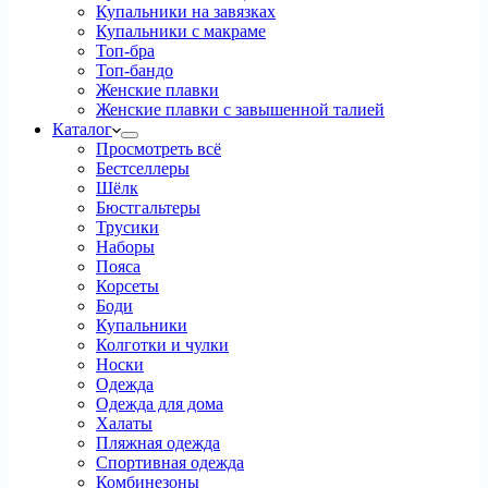
Купальники на завязках
Купальники с макраме
Топ-бра
Топ-бандо
Женские плавки
Женские плавки с завышенной талией
Каталог
Просмотреть всё
Бестселлеры
Шёлк
Бюстгальтеры
Трусики
Наборы
Пояса
Корсеты
Боди
Купальники
Колготки и чулки
Носки
Одежда
Одежда для дома
Халаты
Пляжная одежда
Спортивная одежда
Комбинезоны