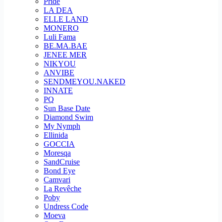
Pride
LA DEA
ELLE LAND
MONERO
Luli Fama
BE.MA.BAE
JENEE MER
NIKYOU
ANVIBE
SENDMEYOU.NAKED
INNATE
PQ
Sun Base Date
Diamond Swim
My Nymph
Ellinida
GOCCIA
Moresqa
SandCruise
Bond Eye
Camvari
La Revêche
Poby
Undress Code
Moeva