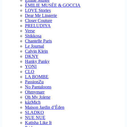
Emilie Musee
ÉMILIE MUSÉE & GOCCIA
LOVE Stories
Dear Me Lingerie
Closer Couture
PRELUDIYA
Verse
Shikkosa
Chantelle Paris
Le Journal
Calvin Klein
DKNY
Hanky Panky
YONI
CLO
LA BOMBE
PassionZu
No Pantaloons
Ohmymarr
Oh My Jolene
kázMich
Maison Jardin d’Éden
SLADKO
NUE NUE
Katisha Like It