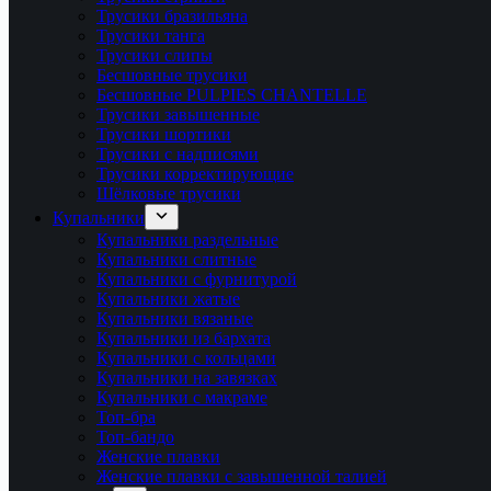
Трусики бразильяна
Трусики танга
Трусики слипы
Бесшовные трусики
Бесшовные PULPIES CHANTELLE
Трусики завышенные
Трусики шортики
Трусики с надписями
Трусики корректирующие
Шёлковые трусики
Купальники
Купальники раздельные
Купальники слитные
Купальники с фурнитурой
Купальники жатые
Купальники вязаные
Купальники из бархата
Купальники с кольцами
Купальники на завязках
Купальники с макраме
Топ-бра
Топ-бандо
Женские плавки
Женские плавки с завышенной талией