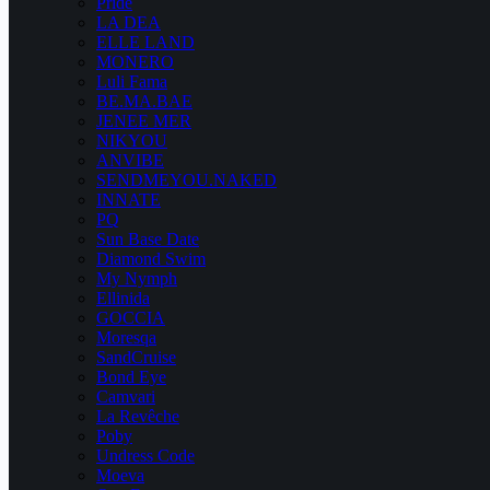
Pride
LA DEA
ELLE LAND
MONERO
Luli Fama
BE.MA.BAE
JENEE MER
NIKYOU
ANVIBE
SENDMEYOU.NAKED
INNATE
PQ
Sun Base Date
Diamond Swim
My Nymph
Ellinida
GOCCIA
Moresqa
SandCruise
Bond Eye
Camvari
La Revêche
Poby
Undress Code
Moeva