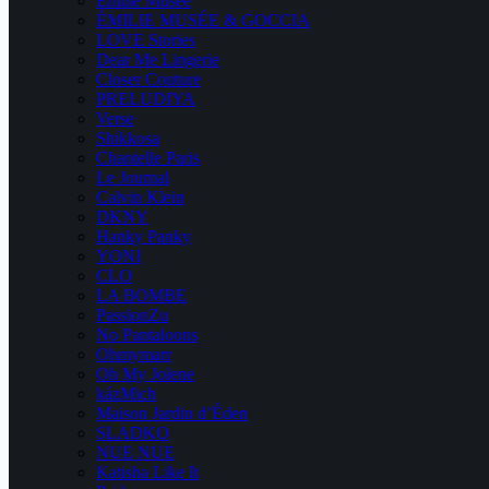
Emilie Musee
ÉMILIE MUSÉE & GOCCIA
LOVE Stories
Dear Me Lingerie
Closer Couture
PRELUDIYA
Verse
Shikkosa
Chantelle Paris
Le Journal
Calvin Klein
DKNY
Hanky Panky
YONI
CLO
LA BOMBE
PassionZu
No Pantaloons
Ohmymarr
Oh My Jolene
kázMich
Maison Jardin d’Éden
SLADKO
NUE NUE
Katisha Like It