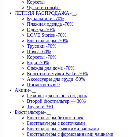
Корсеты
Чулки и гольфы
ЛЕТНЯЯ РАСПРОДАЖА
Купальники
-70%
Пляжная одежда
-70%
Одежда
-50%
LOVE Stories
-70%
Бюстгальтеры
-70%
Трусики
-70%
Пояса
-60%
Корсеты
-70%
Боди
-70%
Одежда для дома
-70%
Колготки и чулки Falke
-70%
Аксессуары для груди
-50%
Посмотреть всё
Акции
Резинка для волос в подарок
Второй бюстгальтер — 30%
Трусики 3+1
Бюстгальтеры
Бюстгальтеры без косточек
Бюстгальтеры с косточками
Бюстгальтеры с мягкими чашками
Бюстгальтеры с формованными чашками