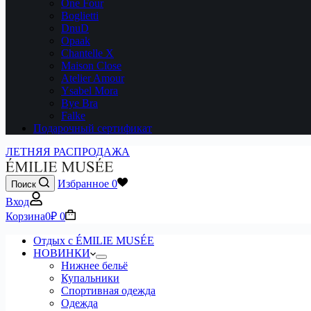
One Four
Boglietti
DnuD
Opaak
Chantelle X
Maison Close
Atelier Amour
Ysabel Mora
Bye Bra
Falke
Подарочный сертификат
ЛЕТНЯЯ РАСПРОДАЖА
Избранное
0
Поиск
Вход
Корзина
0
₽
0
Отдых с ÉMILIE MUSÉE
НОВИНКИ
Нижнее бельё
Купальники
Спортивная одежда
Одежда