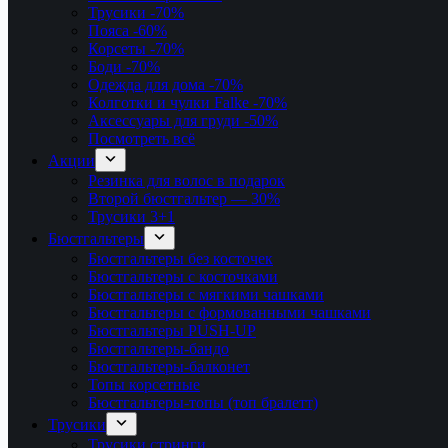
Трусики
-70%
Пояса
-60%
Корсеты
-70%
Боди
-70%
Одежда для дома
-70%
Колготки и чулки Falke
-70%
Аксессуары для груди
-50%
Посмотреть всё
Акции
Резинка для волос в подарок
Второй бюстгальтер — 30%
Трусики 3+1
Бюстгальтеры
Бюстгальтеры без косточек
Бюстгальтеры с косточками
Бюстгальтеры с мягкими чашками
Бюстгальтеры с формованными чашками
Бюстгальтеры PUSH-UP
Бюстгальтеры-бандо
Бюстгальтеры-балконет
Топы корсетные
Бюстгальтеры-топы (топ бралетт)
Трусики
Трусики стринги