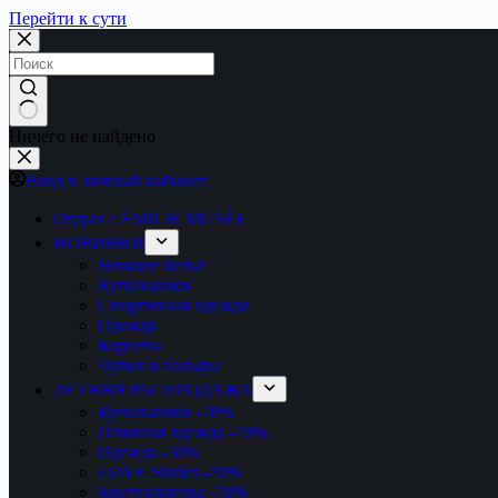
Перейти к сути
Ничего не найдено
Вход в личный кабинет
Отдых с ÉMILIE MUSÉE
НОВИНКИ
Нижнее бельё
Купальники
Спортивная одежда
Одежда
Корсеты
Чулки и гольфы
ЛЕТНЯЯ РАСПРОДАЖА
Купальники
-70%
Пляжная одежда
-70%
Одежда
-50%
LOVE Stories
-70%
Бюстгальтеры
-70%