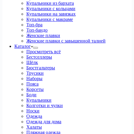
Купальники из бархата
Купальники с кольцами
Купальники на завязках
Купальники с макраме
Топ-бра
Топ-бандо
Женские плавки
Женские плавки с завышенной талией
Каталог
Просмотреть всё
Бестселлеры
Шёлк
Бюстгальтеры
Трусики
Наборы
Пояса
Корсеты
Боди
Купальники
Колготки и чулки
Носки
Одежда
Одежда для дома
Халаты
Пляжная одежда