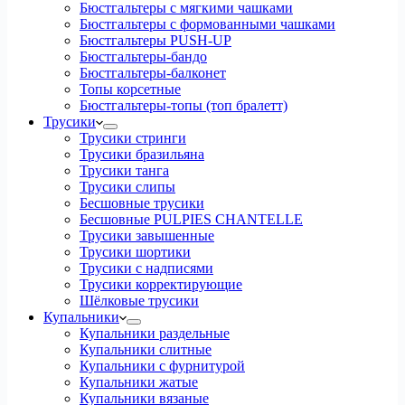
Бюстгальтеры с мягкими чашками
Бюстгальтеры с формованными чашками
Бюстгальтеры PUSH-UP
Бюстгальтеры-бандо
Бюстгальтеры-балконет
Топы корсетные
Бюстгальтеры-топы (топ бралетт)
Трусики
Трусики стринги
Трусики бразильяна
Трусики танга
Трусики слипы
Бесшовные трусики
Бесшовные PULPIES CHANTELLE
Трусики завышенные
Трусики шортики
Трусики с надписями
Трусики корректирующие
Шёлковые трусики
Купальники
Купальники раздельные
Купальники слитные
Купальники с фурнитурой
Купальники жатые
Купальники вязаные