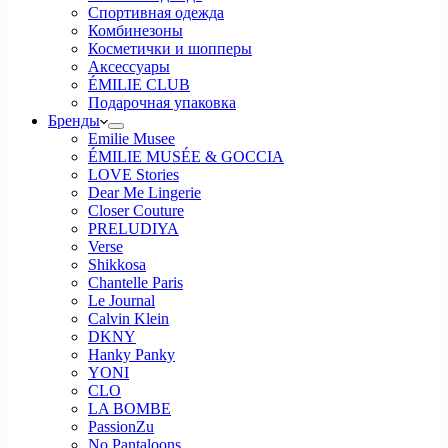
Спортивная одежда
Комбинезоны
Косметички и шопперы
Аксессуары
ÉMILIE CLUB
Подарочная упаковка
Бренды
Emilie Musee
ÉMILIE MUSÉE & GOCCIA
LOVE Stories
Dear Me Lingerie
Closer Couture
PRELUDIYA
Verse
Shikkosa
Chantelle Paris
Le Journal
Calvin Klein
DKNY
Hanky Panky
YONI
CLO
LA BOMBE
PassionZu
No Pantaloons