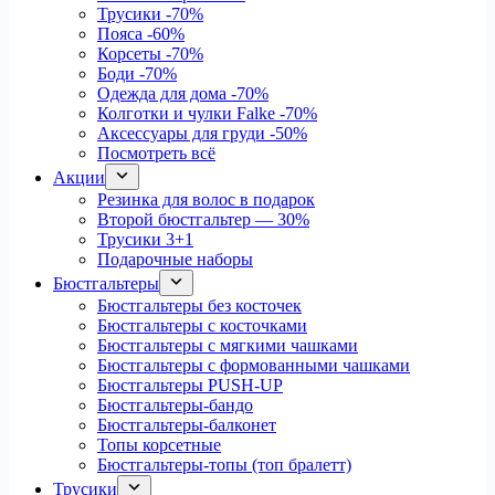
Трусики
-70%
Пояса
-60%
Корсеты
-70%
Боди
-70%
Одежда для дома
-70%
Колготки и чулки Falke
-70%
Аксессуары для груди
-50%
Посмотреть всё
Акции
Резинка для волос в подарок
Второй бюстгальтер — 30%
Трусики 3+1
Подарочные наборы
Бюстгальтеры
Бюстгальтеры без косточек
Бюстгальтеры с косточками
Бюстгальтеры с мягкими чашками
Бюстгальтеры с формованными чашками
Бюстгальтеры PUSH-UP
Бюстгальтеры-бандо
Бюстгальтеры-балконет
Топы корсетные
Бюстгальтеры-топы (топ бралетт)
Трусики