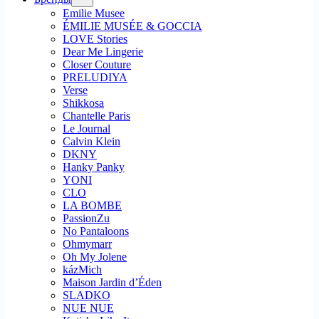
Emilie Musee
ÉMILIE MUSÉE & GOCCIA
LOVE Stories
Dear Me Lingerie
Closer Couture
PRELUDIYA
Verse
Shikkosa
Chantelle Paris
Le Journal
Calvin Klein
DKNY
Hanky Panky
YONI
CLO
LA BOMBE
PassionZu
No Pantaloons
Ohmymarr
Oh My Jolene
kázMich
Maison Jardin d’Éden
SLADKO
NUE NUE