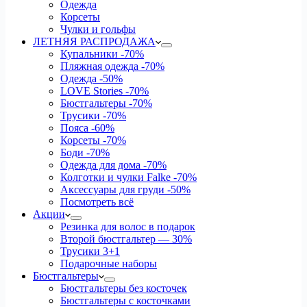
Одежда
Корсеты
Чулки и гольфы
ЛЕТНЯЯ РАСПРОДАЖА
Купальники
-70%
Пляжная одежда
-70%
Одежда
-50%
LOVE Stories
-70%
Бюстгальтеры
-70%
Трусики
-70%
Пояса
-60%
Корсеты
-70%
Боди
-70%
Одежда для дома
-70%
Колготки и чулки Falke
-70%
Аксессуары для груди
-50%
Посмотреть всё
Акции
Резинка для волос в подарок
Второй бюстгальтер — 30%
Трусики 3+1
Подарочные наборы
Бюстгальтеры
Бюстгальтеры без косточек
Бюстгальтеры с косточками