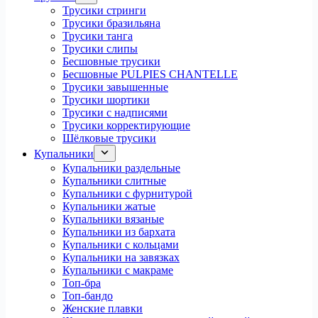
Трусики стринги
Трусики бразильяна
Трусики танга
Трусики слипы
Бесшовные трусики
Бесшовные PULPIES CHANTELLE
Трусики завышенные
Трусики шортики
Трусики с надписями
Трусики корректирующие
Шёлковые трусики
Купальники
Купальники раздельные
Купальники слитные
Купальники с фурнитурой
Купальники жатые
Купальники вязаные
Купальники из бархата
Купальники с кольцами
Купальники на завязках
Купальники с макраме
Топ-бра
Топ-бандо
Женские плавки