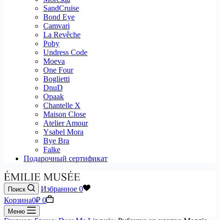
SandCruise
Bond Eye
Camvari
La Revêche
Poby
Undress Code
Moeva
One Four
Boglietti
DnuD
Opaak
Chantelle X
Maison Close
Atelier Amour
Ysabel Mora
Bye Bra
Falke
Подарочный сертификат
Избранное
0
Поиск
Корзина
0
₽
0
Меню