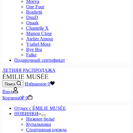
Moeva
One Four
Boglietti
DnuD
Opaak
Chantelle X
Maison Close
Atelier Amour
Ysabel Mora
Bye Bra
Falke
Подарочный сертификат
ЛЕТНЯЯ РАСПРОДАЖА
Избранное
0
Поиск
Вход
Корзина
0
₽
0
Отдых с ÉMILIE MUSÉE
НОВИНКИ
Нижнее бельё
Купальники
Спортивная одежда