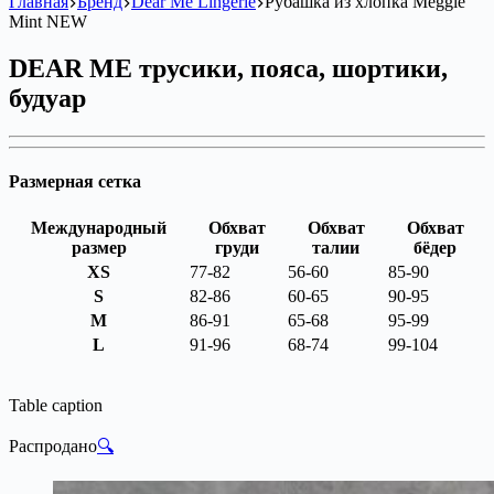
Главная
Бренд
Dear Me Lingerie
Рубашка из хлопка Meggie
Mint NEW
DEAR ME трусики, пояса, шортики,
будуар
Размерная сетка
Международный
Обхват
Обхват
Обхват
размер
груди
талии
бёдер
XS
77-82
56-60
85-90
S
82-86
60-65
90-95
M
86-91
65-68
95-99
L
91-96
68-74
99-104
Table caption
Распродано
🔍