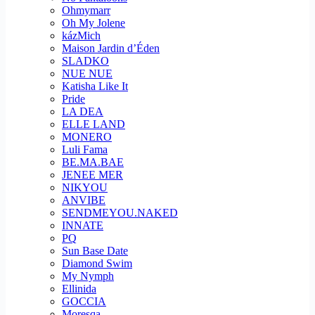
Ohmymarr
Oh My Jolene
kázMich
Maison Jardin d’Éden
SLADKO
NUE NUE
Katisha Like It
Pride
LA DEA
ELLE LAND
MONERO
Luli Fama
BE.MA.BAE
JENEE MER
NIKYOU
ANVIBE
SENDMEYOU.NAKED
INNATE
PQ
Sun Base Date
Diamond Swim
My Nymph
Ellinida
GOCCIA
Moresqa