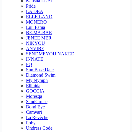
Katisha Like It
Pride
LA DEA
ELLE LAND
MONERO
Luli Fama
BE.MA.BAE
JENEE MER
NIKYOU
ANVIBE
SENDMEYOU.NAKED
INNATE
PQ
Sun Base Date
Diamond Swim
My Nymph
Ellinida
GOCCIA
Moresqa
SandCruise
Bond Eye
Camvari
La Revêche
Poby
Undress Code