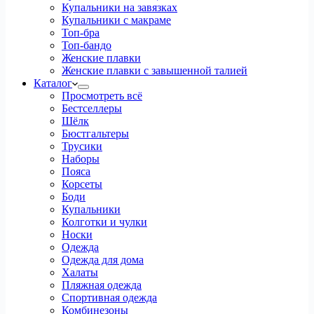
Купальники на завязках
Купальники с макраме
Топ-бра
Топ-бандо
Женские плавки
Женские плавки с завышенной талией
Каталог
Просмотреть всё
Бестселлеры
Шёлк
Бюстгальтеры
Трусики
Наборы
Пояса
Корсеты
Боди
Купальники
Колготки и чулки
Носки
Одежда
Одежда для дома
Халаты
Пляжная одежда
Спортивная одежда
Комбинезоны