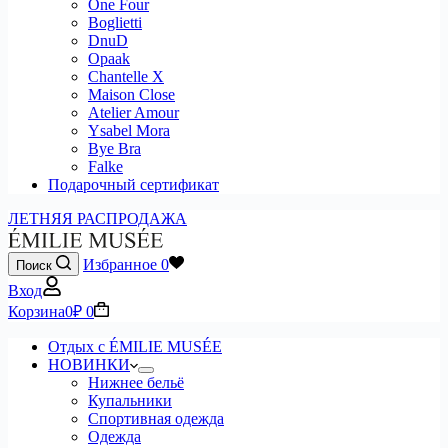
One Four
Boglietti
DnuD
Opaak
Chantelle X
Maison Close
Atelier Amour
Ysabel Mora
Bye Bra
Falke
Подарочный сертификат
ЛЕТНЯЯ РАСПРОДАЖА
Избранное
0
Поиск
Вход
Корзина
0
₽
0
Отдых с ÉMILIE MUSÉE
НОВИНКИ
Нижнее бельё
Купальники
Спортивная одежда
Одежда