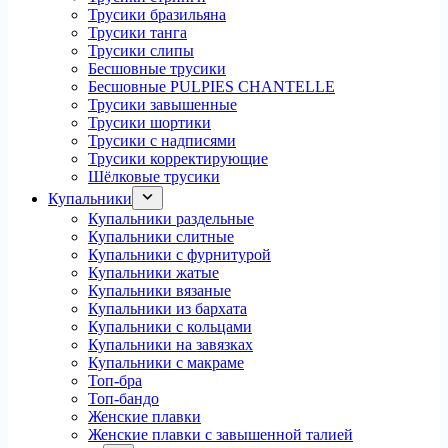
Трусики бразильяна
Трусики танга
Трусики слипы
Бесшовные трусики
Бесшовные PULPIES CHANTELLE
Трусики завышенные
Трусики шортики
Трусики с надписями
Трусики корректирующие
Шёлковые трусики
Купальники
Купальники раздельные
Купальники слитные
Купальники с фурнитурой
Купальники жатые
Купальники вязаные
Купальники из бархата
Купальники с кольцами
Купальники на завязках
Купальники с макраме
Топ-бра
Топ-бандо
Женские плавки
Женские плавки с завышенной талией