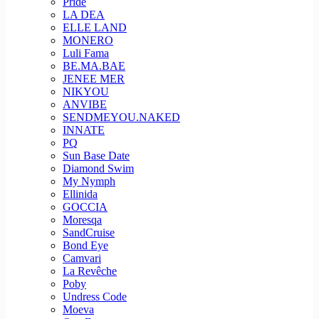
Pride
LA DEA
ELLE LAND
MONERO
Luli Fama
BE.MA.BAE
JENEE MER
NIKYOU
ANVIBE
SENDMEYOU.NAKED
INNATE
PQ
Sun Base Date
Diamond Swim
My Nymph
Ellinida
GOCCIA
Moresqa
SandCruise
Bond Eye
Camvari
La Revêche
Poby
Undress Code
Moeva