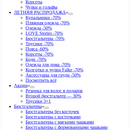
Корсеты
Чулки и гольфы
ЛЕТНЯЯ РАСПРОДАЖА
Купальники
-70%
Пляжная одежда
-70%
Одежда
-50%
LOVE Stories
-70%
Бюстгальтеры
-70%
Трусики
-70%
Пояса
-60%
Корсеты
-70%
Боди
-70%
Одежда для дома
-70%
Колготки и чулки Falke
-70%
Аксессуары для груди
-50%
Посмотреть всё
Акции
Резинка для волос в подарок
Второй бюстгальтер — 30%
Трусики 3+1
Бюстгальтеры
Бюстгальтеры без косточек
Бюстгальтеры с косточками
Бюстгальтеры с мягкими чашками
Бюстгальтеры с формованными чашками