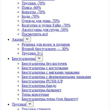
Трусики
-70%
Пояса
-60%
Корсеты
-70%
Боди
-70%
Одежда для дома
-70%
Колготки и чулки Falke
-70%
Аксессуары для груди
-50%
Посмотреть всё
Акции
Резинка для волос в подарок
Второй бюстгальтер — 30%
Трусики 3+1
Бюстгальтеры
Бюстгальтеры без косточек
Бюстгальтеры с косточками
Бюстгальтеры с мягкими чашками
Бюстгальтеры с формованными чашками
Бюстгальтеры PUSH-UP
Бюстгальтеры-бандо
Бюстгальтеры-балконет
Топы корсетные
Бюстгальтеры-топы (топ бралетт)
Трусики
Трусики стринги