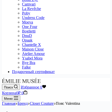
Camvari
La Revêche
Poby
Undress Code
Moeva
One Four
Boglietti
DnuD
Opaak
Chantelle X
Maison Close
Atelier Amour
Ysabel Mora
Bye Bra
Falke
Подарочный сертификат
Избранное
0
Поиск
Корзина
0
₽
0
Меню
Главная
Бренд
Closer Couture
Пояс Valentina