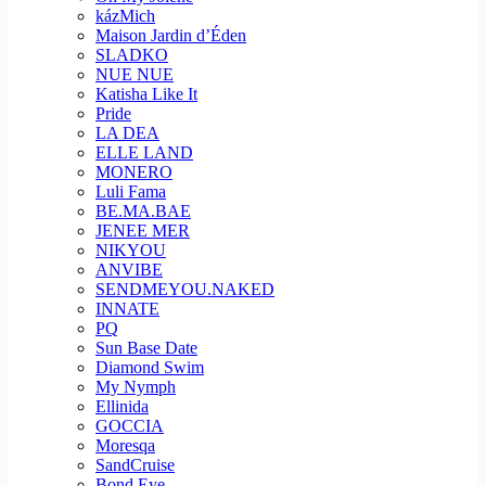
kázMich
Maison Jardin d’Éden
SLADKO
NUE NUE
Katisha Like It
Pride
LA DEA
ELLE LAND
MONERO
Luli Fama
BE.MA.BAE
JENEE MER
NIKYOU
ANVIBE
SENDMEYOU.NAKED
INNATE
PQ
Sun Base Date
Diamond Swim
My Nymph
Ellinida
GOCCIA
Moresqa
SandCruise
Bond Eye