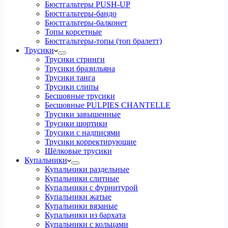
Бюстгальтеры PUSH-UP
Бюстгальтеры-бандо
Бюстгальтеры-балконет
Топы корсетные
Бюстгальтеры-топы (топ бралетт)
Трусики
Трусики стринги
Трусики бразильяна
Трусики танга
Трусики слипы
Бесшовные трусики
Бесшовные PULPIES CHANTELLE
Трусики завышенные
Трусики шортики
Трусики с надписями
Трусики корректирующие
Шёлковые трусики
Купальники
Купальники раздельные
Купальники слитные
Купальники с фурнитурой
Купальники жатые
Купальники вязаные
Купальники из бархата
Купальники с кольцами