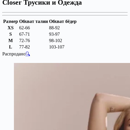
Closer Трусики и Одежда
Размер
Обхват талии
Обхват бёдер
XS
62-66
88-92
S
67-71
93-97
M
72-76
98-102
L
77-82
103-107
Распродано
🔍