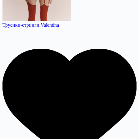
Трусики-стринги Valentina