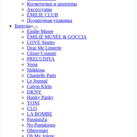
Косметички и шопперы
Аксессуары
ÉMILIE CLUB
Подарочная упаковка
Бренды
Emilie Musee
ÉMILIE MUSÉE & GOCCIA
LOVE Stories
Dear Me Lingerie
Closer Couture
PRELUDIYA
Verse
Shikkosa
Chantelle Paris
Le Journal
Calvin Klein
DKNY
Hanky Panky
YONI
CLO
LA BOMBE
PassionZu
No Pantaloons
Ohmymarr
Oh My Jolene