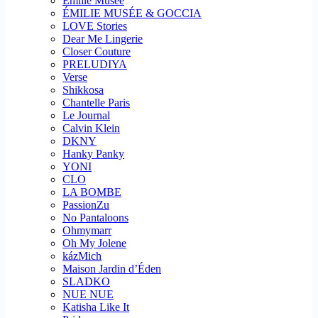
Emilie Musee
ÉMILIE MUSÉE & GOCCIA
LOVE Stories
Dear Me Lingerie
Closer Couture
PRELUDIYA
Verse
Shikkosa
Chantelle Paris
Le Journal
Calvin Klein
DKNY
Hanky Panky
YONI
CLO
LA BOMBE
PassionZu
No Pantaloons
Ohmymarr
Oh My Jolene
kázMich
Maison Jardin d’Éden
SLADKO
NUE NUE
Katisha Like It