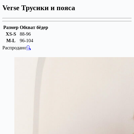
Verse Трусики и пояса
Размер
Обхват бёдер
XS-S
88-96
M-L
96-104
Распродано
🔍