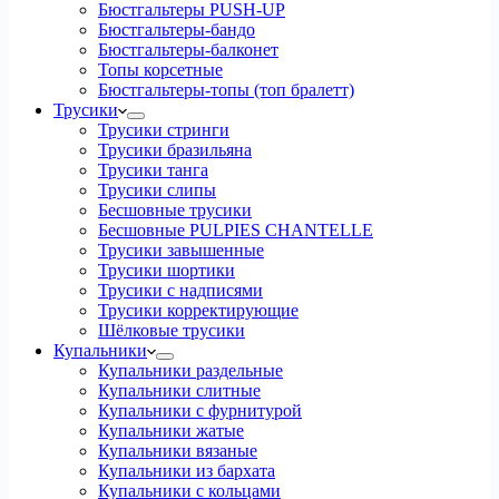
Бюстгальтеры PUSH-UP
Бюстгальтеры-бандо
Бюстгальтеры-балконет
Топы корсетные
Бюстгальтеры-топы (топ бралетт)
Трусики
Трусики стринги
Трусики бразильяна
Трусики танга
Трусики слипы
Бесшовные трусики
Бесшовные PULPIES CHANTELLE
Трусики завышенные
Трусики шортики
Трусики с надписями
Трусики корректирующие
Шёлковые трусики
Купальники
Купальники раздельные
Купальники слитные
Купальники с фурнитурой
Купальники жатые
Купальники вязаные
Купальники из бархата
Купальники с кольцами