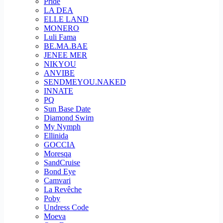
Pride
LA DEA
ELLE LAND
MONERO
Luli Fama
BE.MA.BAE
JENEE MER
NIKYOU
ANVIBE
SENDMEYOU.NAKED
INNATE
PQ
Sun Base Date
Diamond Swim
My Nymph
Ellinida
GOCCIA
Moresqa
SandCruise
Bond Eye
Camvari
La Revêche
Poby
Undress Code
Moeva