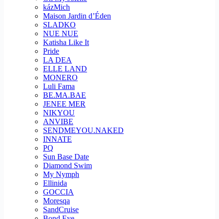
kázMich
Maison Jardin d’Éden
SLADKO
NUE NUE
Katisha Like It
Pride
LA DEA
ELLE LAND
MONERO
Luli Fama
BE.MA.BAE
JENEE MER
NIKYOU
ANVIBE
SENDMEYOU.NAKED
INNATE
PQ
Sun Base Date
Diamond Swim
My Nymph
Ellinida
GOCCIA
Moresqa
SandCruise
Bond Eye