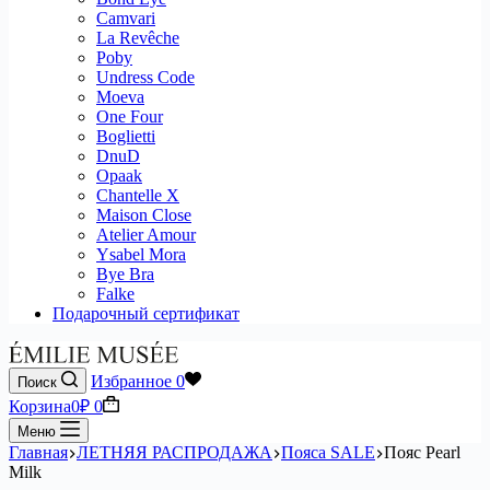
Camvari
La Revêche
Poby
Undress Code
Moeva
One Four
Boglietti
DnuD
Opaak
Chantelle X
Maison Close
Atelier Amour
Ysabel Mora
Bye Bra
Falke
Подарочный сертификат
Избранное
0
Поиск
Корзина
0
₽
0
Меню
Главная
ЛЕТНЯЯ РАСПРОДАЖА
Пояса SALE
Пояс Pearl
Milk