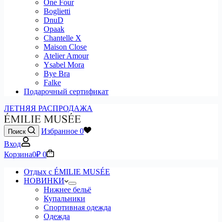
One Four
Boglietti
DnuD
Opaak
Chantelle X
Maison Close
Atelier Amour
Ysabel Mora
Bye Bra
Falke
Подарочный сертификат
ЛЕТНЯЯ РАСПРОДАЖА
Избранное
0
Поиск
Вход
Корзина
0
₽
0
Отдых с ÉMILIE MUSÉE
НОВИНКИ
Нижнее бельё
Купальники
Спортивная одежда
Одежда