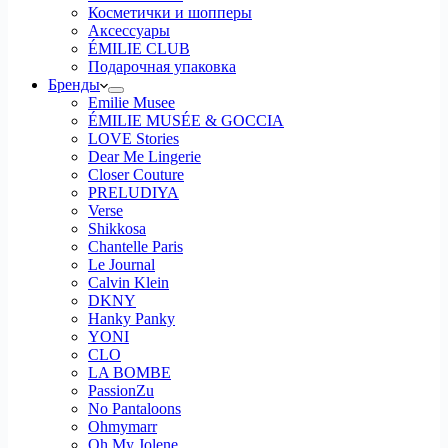
Косметички и шопперы
Аксессуары
ÉMILIE CLUB
Подарочная упаковка
Бренды
Emilie Musee
ÉMILIE MUSÉE & GOCCIA
LOVE Stories
Dear Me Lingerie
Closer Couture
PRELUDIYA
Verse
Shikkosa
Chantelle Paris
Le Journal
Calvin Klein
DKNY
Hanky Panky
YONI
CLO
LA BOMBE
PassionZu
No Pantaloons
Ohmymarr
Oh My Jolene