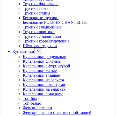
Трусики бразильяна
Трусики танга
Трусики слипы
Бесшовные трусики
Бесшовные PULPIES CHANTELLE
Трусики завышенные
Трусики шортики
Трусики с надписями
Трусики корректирующие
Шёлковые трусики
Купальники
Купальники раздельные
Купальники слитные
Купальники с фурнитурой
Купальники жатые
Купальники вязаные
Купальники из бархата
Купальники с кольцами
Купальники на завязках
Купальники с макраме
Топ-бра
Топ-бандо
Женские плавки
Женские плавки с завышенной талией