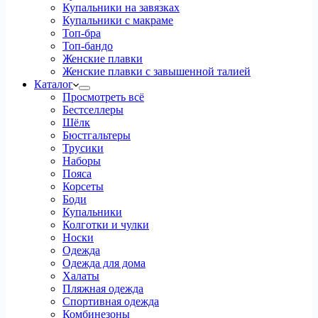
Купальники на завязках
Купальники с макраме
Топ-бра
Топ-бандо
Женские плавки
Женские плавки с завышенной талией
Каталог
Просмотреть всё
Бестселлеры
Шёлк
Бюстгальтеры
Трусики
Наборы
Пояса
Корсеты
Боди
Купальники
Колготки и чулки
Носки
Одежда
Одежда для дома
Халаты
Пляжная одежда
Спортивная одежда
Комбинезоны