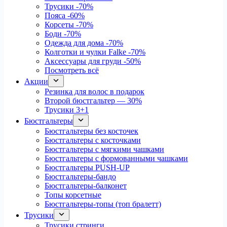
Трусики
-70%
Пояса
-60%
Корсеты
-70%
Боди
-70%
Одежда для дома
-70%
Колготки и чулки Falke
-70%
Аксессуары для груди
-50%
Посмотреть всё
Акции
Резинка для волос в подарок
Второй бюстгальтер — 30%
Трусики 3+1
Бюстгальтеры
Бюстгальтеры без косточек
Бюстгальтеры с косточками
Бюстгальтеры с мягкими чашками
Бюстгальтеры с формованными чашками
Бюстгальтеры PUSH-UP
Бюстгальтеры-бандо
Бюстгальтеры-балконет
Топы корсетные
Бюстгальтеры-топы (топ бралетт)
Трусики
Трусики стринги