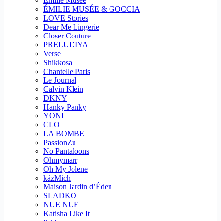
Emilie Musee
ÉMILIE MUSÉE & GOCCIA
LOVE Stories
Dear Me Lingerie
Closer Couture
PRELUDIYA
Verse
Shikkosa
Chantelle Paris
Le Journal
Calvin Klein
DKNY
Hanky Panky
YONI
CLO
LA BOMBE
PassionZu
No Pantaloons
Ohmymarr
Oh My Jolene
kázMich
Maison Jardin d’Éden
SLADKO
NUE NUE
Katisha Like It