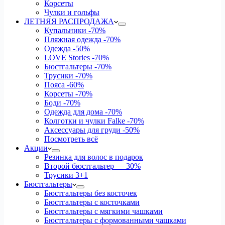
Корсеты
Чулки и гольфы
ЛЕТНЯЯ РАСПРОДАЖА
Купальники
-70%
Пляжная одежда
-70%
Одежда
-50%
LOVE Stories
-70%
Бюстгальтеры
-70%
Трусики
-70%
Пояса
-60%
Корсеты
-70%
Боди
-70%
Одежда для дома
-70%
Колготки и чулки Falke
-70%
Аксессуары для груди
-50%
Посмотреть всё
Акции
Резинка для волос в подарок
Второй бюстгальтер — 30%
Трусики 3+1
Бюстгальтеры
Бюстгальтеры без косточек
Бюстгальтеры с косточками
Бюстгальтеры с мягкими чашками
Бюстгальтеры с формованными чашками