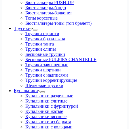
Бюстгальтеры PUSH-UP
Бюстгальтеры-бандо
Бюстгальтеры-балконет
Топы корсетные
Бюстгальтеры-топы (топ бралетт)
Трусики
Трусики стринги
Трусики бразильяна
Трусики танга
Трусики слипы
Бесшовные трусики
Бесшовные PULPIES CHANTELLE
Трусики завышенные
Трусики шортики
Трусики с надписями
Трусики корректирующие
Шёлковые трусики
Купальники
Купальники раздельные
Купальники слитные
Купальники с фурнитурой
Купальники жатые
Купальники вязаные
Купальники из бархата
Купальники с кольцами