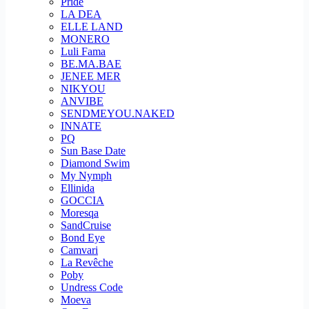
Pride
LA DEA
ELLE LAND
MONERO
Luli Fama
BE.MA.BAE
JENEE MER
NIKYOU
ANVIBE
SENDMEYOU.NAKED
INNATE
PQ
Sun Base Date
Diamond Swim
My Nymph
Ellinida
GOCCIA
Moresqa
SandCruise
Bond Eye
Camvari
La Revêche
Poby
Undress Code
Moeva