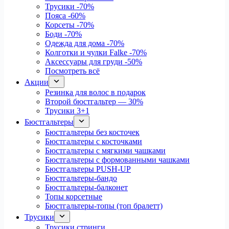
Трусики
-70%
Пояса
-60%
Корсеты
-70%
Боди
-70%
Одежда для дома
-70%
Колготки и чулки Falke
-70%
Аксессуары для груди
-50%
Посмотреть всё
Акции
Резинка для волос в подарок
Второй бюстгальтер — 30%
Трусики 3+1
Бюстгальтеры
Бюстгальтеры без косточек
Бюстгальтеры с косточками
Бюстгальтеры с мягкими чашками
Бюстгальтеры с формованными чашками
Бюстгальтеры PUSH-UP
Бюстгальтеры-бандо
Бюстгальтеры-балконет
Топы корсетные
Бюстгальтеры-топы (топ бралетт)
Трусики
Трусики стринги