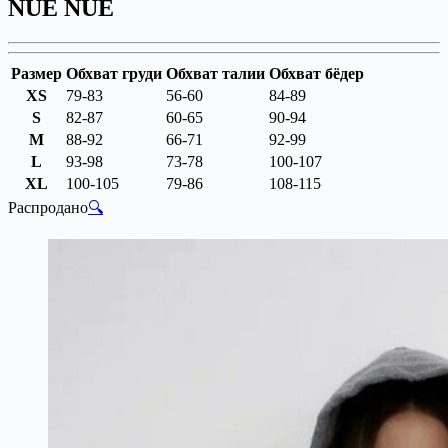
NUE NUE
Размер
Обхват груди
Обхват талии
Обхват бёдер
XS
79-83
56-60
84-89
S
82-87
60-65
90-94
M
88-92
66-71
92-99
L
93-98
73-78
100-107
XL
100-105
79-86
108-115
Распродано
🔍