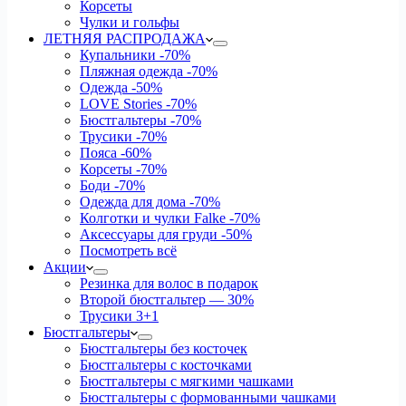
Корсеты
Чулки и гольфы
ЛЕТНЯЯ РАСПРОДАЖА
Купальники
-70%
Пляжная одежда
-70%
Одежда
-50%
LOVE Stories
-70%
Бюстгальтеры
-70%
Трусики
-70%
Пояса
-60%
Корсеты
-70%
Боди
-70%
Одежда для дома
-70%
Колготки и чулки Falke
-70%
Аксессуары для груди
-50%
Посмотреть всё
Акции
Резинка для волос в подарок
Второй бюстгальтер — 30%
Трусики 3+1
Бюстгальтеры
Бюстгальтеры без косточек
Бюстгальтеры с косточками
Бюстгальтеры с мягкими чашками
Бюстгальтеры с формованными чашками