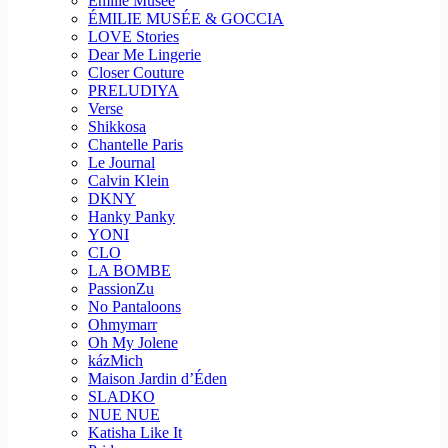
Emilie Musee
ÉMILIE MUSÉE & GOCCIA
LOVE Stories
Dear Me Lingerie
Closer Couture
PRELUDIYA
Verse
Shikkosa
Chantelle Paris
Le Journal
Calvin Klein
DKNY
Hanky Panky
YONI
CLO
LA BOMBE
PassionZu
No Pantaloons
Ohmymarr
Oh My Jolene
kázMich
Maison Jardin d’Éden
SLADKO
NUE NUE
Katisha Like It