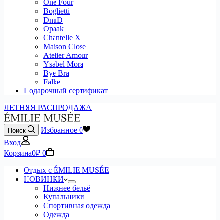
One Four
Boglietti
DnuD
Opaak
Chantelle X
Maison Close
Atelier Amour
Ysabel Mora
Bye Bra
Falke
Подарочный сертификат
ЛЕТНЯЯ РАСПРОДАЖА
Избранное
0
Поиск
Вход
Корзина
0
₽
0
Отдых с ÉMILIE MUSÉE
НОВИНКИ
Нижнее бельё
Купальники
Спортивная одежда
Одежда