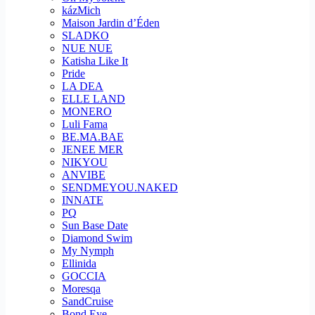
kázMich
Maison Jardin d’Éden
SLADKO
NUE NUE
Katisha Like It
Pride
LA DEA
ELLE LAND
MONERO
Luli Fama
BE.MA.BAE
JENEE MER
NIKYOU
ANVIBE
SENDMEYOU.NAKED
INNATE
PQ
Sun Base Date
Diamond Swim
My Nymph
Ellinida
GOCCIA
Moresqa
SandCruise
Bond Eye