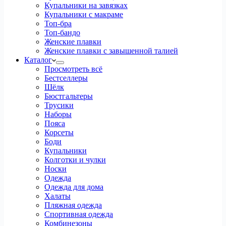
Купальники на завязках
Купальники с макраме
Топ-бра
Топ-бандо
Женские плавки
Женские плавки с завышенной талией
Каталог
Просмотреть всё
Бестселлеры
Шёлк
Бюстгальтеры
Трусики
Наборы
Пояса
Корсеты
Боди
Купальники
Колготки и чулки
Носки
Одежда
Одежда для дома
Халаты
Пляжная одежда
Спортивная одежда
Комбинезоны