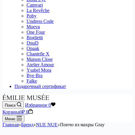
Camvari
La Revêche
Poby
Undress Code
Moeva
One Four
Boglietti
DnuD
Opaak
Chantelle X
Maison Close
Atelier Amour
Ysabel Mora
Bye Bra
Falke
Подарочный сертификат
Избранное
0
Поиск
Корзина
0
₽
0
Меню
Главная
Бренд
NUE NUE
Пончо из махры Gray