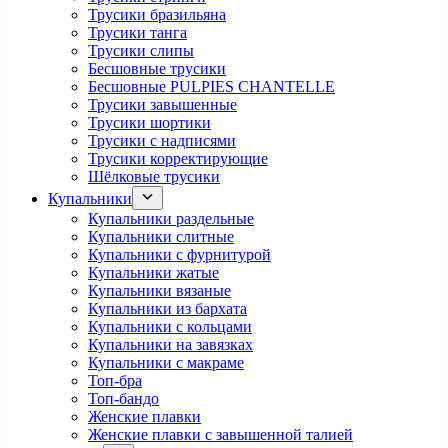
Трусики бразильяна
Трусики танга
Трусики слипы
Бесшовные трусики
Бесшовные PULPIES CHANTELLE
Трусики завышенные
Трусики шортики
Трусики с надписями
Трусики корректирующие
Шёлковые трусики
Купальники
Купальники раздельные
Купальники слитные
Купальники с фурнитурой
Купальники жатые
Купальники вязаные
Купальники из бархата
Купальники с кольцами
Купальники на завязках
Купальники с макраме
Топ-бра
Топ-бандо
Женские плавки
Женские плавки с завышенной талией