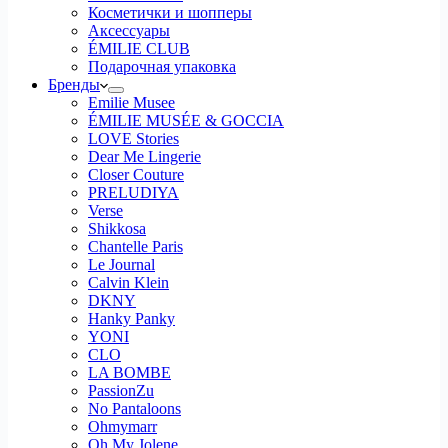
Косметички и шопперы
Аксессуары
ÉMILIE CLUB
Подарочная упаковка
Бренды
Emilie Musee
ÉMILIE MUSÉE & GOCCIA
LOVE Stories
Dear Me Lingerie
Closer Couture
PRELUDIYA
Verse
Shikkosa
Chantelle Paris
Le Journal
Calvin Klein
DKNY
Hanky Panky
YONI
CLO
LA BOMBE
PassionZu
No Pantaloons
Ohmymarr
Oh My Jolene