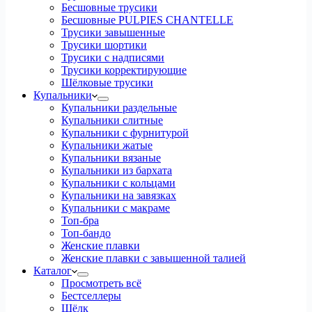
Бесшовные трусики
Бесшовные PULPIES CHANTELLE
Трусики завышенные
Трусики шортики
Трусики с надписями
Трусики корректирующие
Шёлковые трусики
Купальники
Купальники раздельные
Купальники слитные
Купальники с фурнитурой
Купальники жатые
Купальники вязаные
Купальники из бархата
Купальники с кольцами
Купальники на завязках
Купальники с макраме
Топ-бра
Топ-бандо
Женские плавки
Женские плавки с завышенной талией
Каталог
Просмотреть всё
Бестселлеры
Шёлк