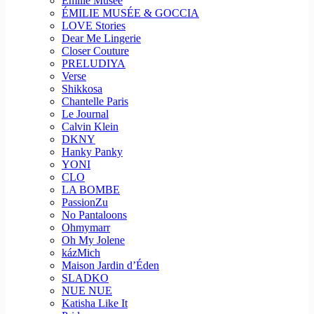
Emilie Musee
ÉMILIE MUSÉE & GOCCIA
LOVE Stories
Dear Me Lingerie
Closer Couture
PRELUDIYA
Verse
Shikkosa
Chantelle Paris
Le Journal
Calvin Klein
DKNY
Hanky Panky
YONI
CLO
LA BOMBE
PassionZu
No Pantaloons
Ohmymarr
Oh My Jolene
kázMich
Maison Jardin d’Éden
SLADKO
NUE NUE
Katisha Like It