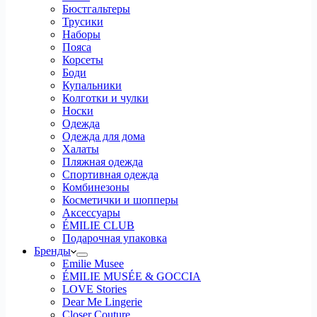
Бюстгальтеры
Трусики
Наборы
Пояса
Корсеты
Боди
Купальники
Колготки и чулки
Носки
Одежда
Одежда для дома
Халаты
Пляжная одежда
Спортивная одежда
Комбинезоны
Косметички и шопперы
Аксессуары
ÉMILIE CLUB
Подарочная упаковка
Бренды
Emilie Musee
ÉMILIE MUSÉE & GOCCIA
LOVE Stories
Dear Me Lingerie
Closer Couture