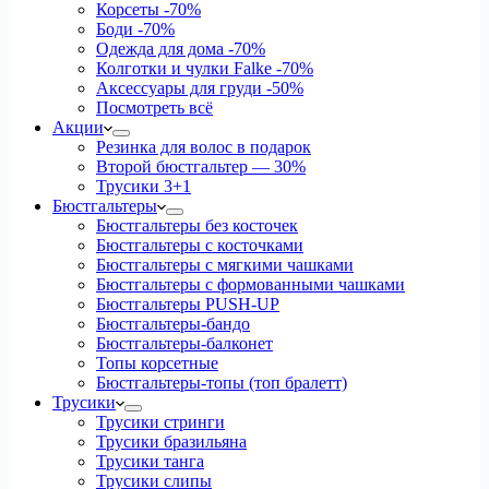
Корсеты
-70%
Боди
-70%
Одежда для дома
-70%
Колготки и чулки Falke
-70%
Аксессуары для груди
-50%
Посмотреть всё
Акции
Резинка для волос в подарок
Второй бюстгальтер — 30%
Трусики 3+1
Бюстгальтеры
Бюстгальтеры без косточек
Бюстгальтеры с косточками
Бюстгальтеры с мягкими чашками
Бюстгальтеры с формованными чашками
Бюстгальтеры PUSH-UP
Бюстгальтеры-бандо
Бюстгальтеры-балконет
Топы корсетные
Бюстгальтеры-топы (топ бралетт)
Трусики
Трусики стринги
Трусики бразильяна
Трусики танга
Трусики слипы