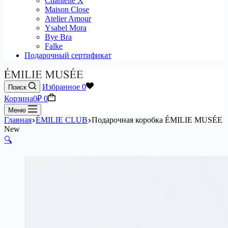
Chantelle X
Maison Close
Atelier Amour
Ysabel Mora
Bye Bra
Falke
Подарочный сертификат
Избранное
0
Поиск
Корзина
0
₽
0
Меню
Главная
ÉMILIE CLUB
Подарочная коробка ÉMILIE MUSÉE
New
🔍