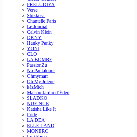
PRELUDIYA
Verse
Shikkosa
Chantelle Paris
Le Journal
Calvin Klein
DKNY
Hanky Panky
YONI
CLO
LA BOMBE
PassionZu
No Pantaloons
Ohmymarr
Oh My Jolene
kázMich
Maison Jardin d’Éden
SLADKO
NUE NUE
Katisha Like It
Pride
LA DEA
ELLE LAND
MONERO
Luli Fama