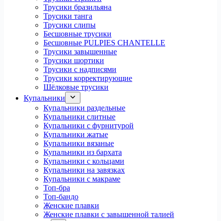
Трусики бразильяна
Трусики танга
Трусики слипы
Бесшовные трусики
Бесшовные PULPIES CHANTELLE
Трусики завышенные
Трусики шортики
Трусики с надписями
Трусики корректирующие
Шёлковые трусики
Купальники
Купальники раздельные
Купальники слитные
Купальники с фурнитурой
Купальники жатые
Купальники вязаные
Купальники из бархата
Купальники с кольцами
Купальники на завязках
Купальники с макраме
Топ-бра
Топ-бандо
Женские плавки
Женские плавки с завышенной талией