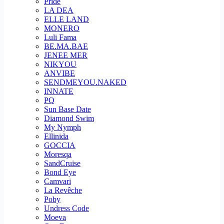
Pride
LA DEA
ELLE LAND
MONERO
Luli Fama
BE.MA.BAE
JENEE MER
NIKYOU
ANVIBE
SENDMEYOU.NAKED
INNATE
PQ
Sun Base Date
Diamond Swim
My Nymph
Ellinida
GOCCIA
Moresqa
SandCruise
Bond Eye
Camvari
La Revêche
Poby
Undress Code
Moeva