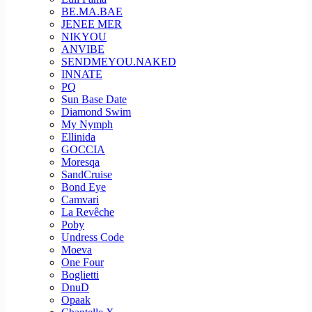
BE.MA.BAE
JENEE MER
NIKYOU
ANVIBE
SENDMEYOU.NAKED
INNATE
PQ
Sun Base Date
Diamond Swim
My Nymph
Ellinida
GOCCIA
Moresqa
SandCruise
Bond Eye
Camvari
La Revêche
Poby
Undress Code
Moeva
One Four
Boglietti
DnuD
Opaak