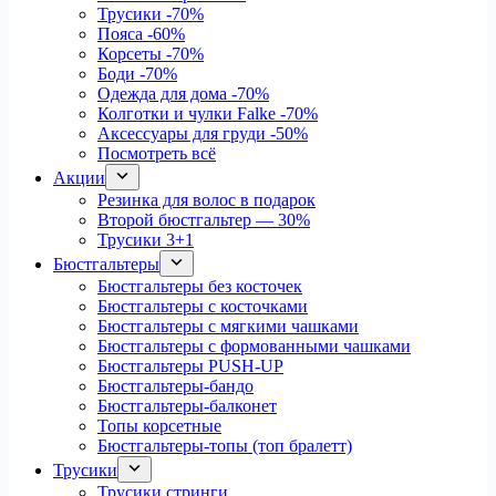
Трусики
-70%
Пояса
-60%
Корсеты
-70%
Боди
-70%
Одежда для дома
-70%
Колготки и чулки Falke
-70%
Аксессуары для груди
-50%
Посмотреть всё
Акции
Резинка для волос в подарок
Второй бюстгальтер — 30%
Трусики 3+1
Бюстгальтеры
Бюстгальтеры без косточек
Бюстгальтеры с косточками
Бюстгальтеры с мягкими чашками
Бюстгальтеры с формованными чашками
Бюстгальтеры PUSH-UP
Бюстгальтеры-бандо
Бюстгальтеры-балконет
Топы корсетные
Бюстгальтеры-топы (топ бралетт)
Трусики
Трусики стринги