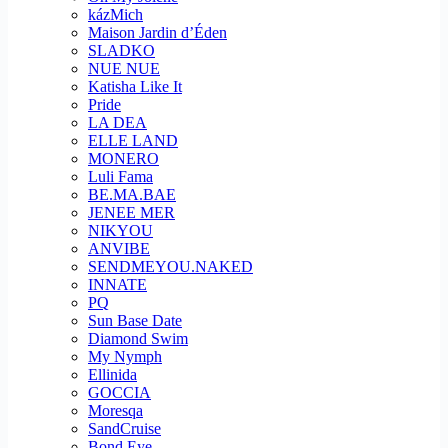
kázMich
Maison Jardin d’Éden
SLADKO
NUE NUE
Katisha Like It
Pride
LA DEA
ELLE LAND
MONERO
Luli Fama
BE.MA.BAE
JENEE MER
NIKYOU
ANVIBE
SENDMEYOU.NAKED
INNATE
PQ
Sun Base Date
Diamond Swim
My Nymph
Ellinida
GOCCIA
Moresqa
SandCruise
Bond Eye