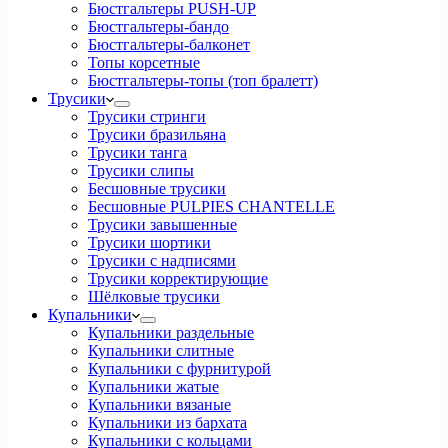
Бюстгальтеры PUSH-UP
Бюстгальтеры-бандо
Бюстгальтеры-балконет
Топы корсетные
Бюстгальтеры-топы (топ бралетт)
Трусики
Трусики стринги
Трусики бразильяна
Трусики танга
Трусики слипы
Бесшовные трусики
Бесшовные PULPIES CHANTELLE
Трусики завышенные
Трусики шортики
Трусики с надписями
Трусики корректирующие
Шёлковые трусики
Купальники
Купальники раздельные
Купальники слитные
Купальники с фурнитурой
Купальники жатые
Купальники вязаные
Купальники из бархата
Купальники с кольцами