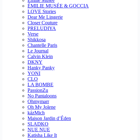
Emilie Musee
ÉMILIE MUSÉE & GOCCIA
LOVE Stories
Dear Me Lingerie
Closer Couture
PRELUDIYA
Verse
Shikkosa
Chantelle Paris
Le Journal
Calvin Klein
DKNY
Hanky Panky
YONI
CLO
LA BOMBE
PassionZu
No Pantaloons
Ohmymarr
Oh My Jolene
kázMich
Maison Jardin d’Éden
SLADKO
NUE NUE
Katisha Like It