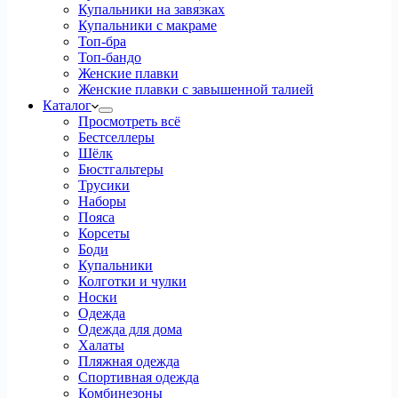
Купальники на завязках
Купальники с макраме
Топ-бра
Топ-бандо
Женские плавки
Женские плавки с завышенной талией
Каталог
Просмотреть всё
Бестселлеры
Шёлк
Бюстгальтеры
Трусики
Наборы
Пояса
Корсеты
Боди
Купальники
Колготки и чулки
Носки
Одежда
Одежда для дома
Халаты
Пляжная одежда
Спортивная одежда
Комбинезоны