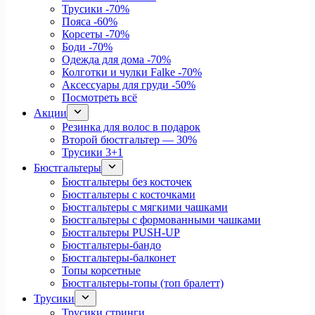
Трусики
-70%
Пояса
-60%
Корсеты
-70%
Боди
-70%
Одежда для дома
-70%
Колготки и чулки Falke
-70%
Аксессуары для груди
-50%
Посмотреть всё
Акции
Резинка для волос в подарок
Второй бюстгальтер — 30%
Трусики 3+1
Бюстгальтеры
Бюстгальтеры без косточек
Бюстгальтеры с косточками
Бюстгальтеры с мягкими чашками
Бюстгальтеры с формованными чашками
Бюстгальтеры PUSH-UP
Бюстгальтеры-бандо
Бюстгальтеры-балконет
Топы корсетные
Бюстгальтеры-топы (топ бралетт)
Трусики
Трусики стринги