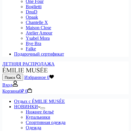
One Four
Boglietti
DnuD
Opaak
Chantelle X
Maison Close
Atelier Amour
Ysabel Mora
Bye Bra
Falke
Подарочный сертификат
ЛЕТНЯЯ РАСПРОДАЖА
Избранное
0
Поиск
Вход
Корзина
0
₽
0
Отдых с ÉMILIE MUSÉE
НОВИНКИ
Нижнее бельё
Купальники
Спортивная одежда
Одежда