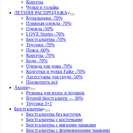
Корсеты
Чулки и гольфы
ЛЕТНЯЯ РАСПРОДАЖА
Купальники
-70%
Пляжная одежда
-70%
Одежда
-50%
LOVE Stories
-70%
Бюстгальтеры
-70%
Трусики
-70%
Пояса
-60%
Корсеты
-70%
Боди
-70%
Одежда для дома
-70%
Колготки и чулки Falke
-70%
Аксессуары для груди
-50%
Посмотреть всё
Акции
Резинка для волос в подарок
Второй бюстгальтер — 30%
Трусики 3+1
Бюстгальтеры
Бюстгальтеры без косточек
Бюстгальтеры с косточками
Бюстгальтеры с мягкими чашками
Бюстгальтеры с формованными чашками