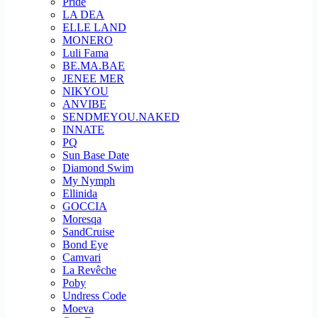
Pride
LA DEA
ELLE LAND
MONERO
Luli Fama
BE.MA.BAE
JENEE MER
NIKYOU
ANVIBE
SENDMEYOU.NAKED
INNATE
PQ
Sun Base Date
Diamond Swim
My Nymph
Ellinida
GOCCIA
Moresqa
SandCruise
Bond Eye
Camvari
La Revêche
Poby
Undress Code
Moeva