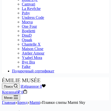
Camvari
La Revêche
Poby
Undress Code
Moeva
One Four
Boglietti
DnuD
Opaak
Chantelle X
Maison Close
Atelier Amour
Ysabel Mora
Bye Bra
Falke
Подарочный сертификат
Избранное
0
Поиск
Корзина
0
₽
0
Меню
Главная
Бренд
Marmi
Плавки слипы Marmi Sky