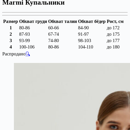
Marmi Купальники
Размер
Обхват груди
Обхват талии
Обхват бёдер
Рост, см
1
80-86
60-66
84-90
до 172
2
87-93
67-74
91-97
до 175
3
93-99
74-80
98-103
до 177
4
100-106
80-86
104-110
до 180
Распродано
🔍