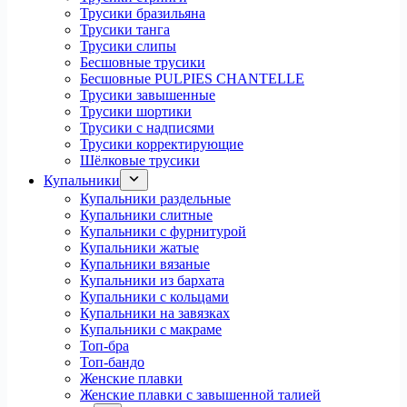
Трусики бразильяна
Трусики танга
Трусики слипы
Бесшовные трусики
Бесшовные PULPIES CHANTELLE
Трусики завышенные
Трусики шортики
Трусики с надписями
Трусики корректирующие
Шёлковые трусики
Купальники
Купальники раздельные
Купальники слитные
Купальники с фурнитурой
Купальники жатые
Купальники вязаные
Купальники из бархата
Купальники с кольцами
Купальники на завязках
Купальники с макраме
Топ-бра
Топ-бандо
Женские плавки
Женские плавки с завышенной талией