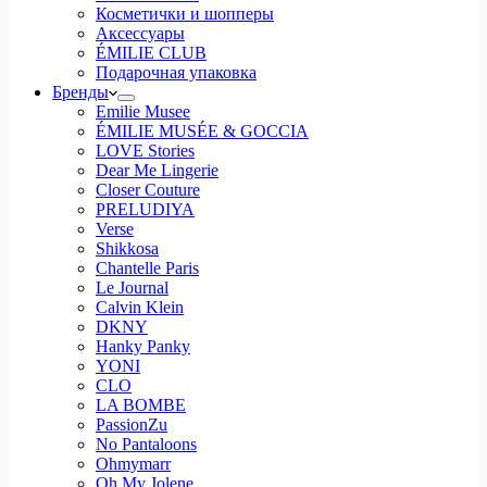
Косметички и шопперы
Аксессуары
ÉMILIE CLUB
Подарочная упаковка
Бренды
Emilie Musee
ÉMILIE MUSÉE & GOCCIA
LOVE Stories
Dear Me Lingerie
Closer Couture
PRELUDIYA
Verse
Shikkosa
Chantelle Paris
Le Journal
Calvin Klein
DKNY
Hanky Panky
YONI
CLO
LA BOMBE
PassionZu
No Pantaloons
Ohmymarr
Oh My Jolene