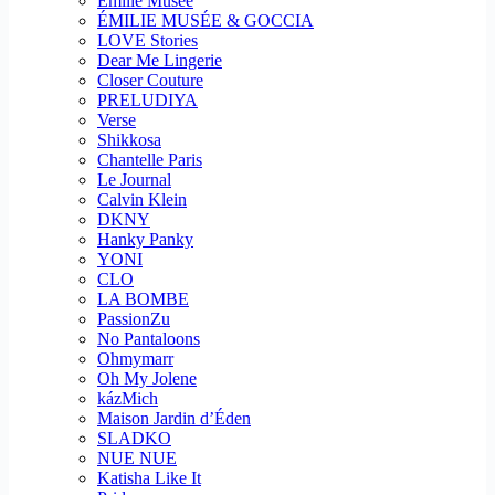
Emilie Musee
ÉMILIE MUSÉE & GOCCIA
LOVE Stories
Dear Me Lingerie
Closer Couture
PRELUDIYA
Verse
Shikkosa
Chantelle Paris
Le Journal
Calvin Klein
DKNY
Hanky Panky
YONI
CLO
LA BOMBE
PassionZu
No Pantaloons
Ohmymarr
Oh My Jolene
kázMich
Maison Jardin d’Éden
SLADKO
NUE NUE
Katisha Like It