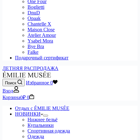
One Four
Boglietti
DnuD
Opaak
Chantelle X
Maison Close
Atelier Amour
Ysabel Mora
Bye Bra
Falke
Подарочный сертификат
ЛЕТНЯЯ РАСПРОДАЖА
Избранное
0
Поиск
Вход
Корзина
0
₽
0
Отдых с ÉMILIE MUSÉE
НОВИНКИ
Нижнее бельё
Купальники
Спортивная одежда
Одежда