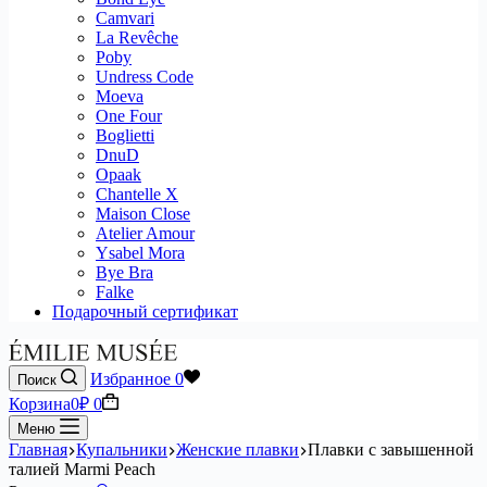
Camvari
La Revêche
Poby
Undress Code
Moeva
One Four
Boglietti
DnuD
Opaak
Chantelle X
Maison Close
Atelier Amour
Ysabel Mora
Bye Bra
Falke
Подарочный сертификат
Избранное
0
Поиск
Корзина
0
₽
0
Меню
Главная
Купальники
Женские плавки
Плавки с завышенной
талией Marmi Peach