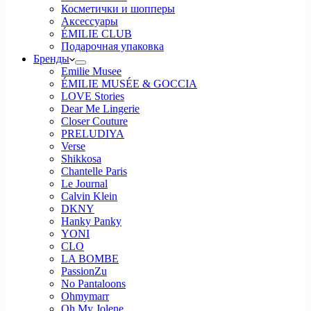
Косметички и шопперы
Аксессуары
ÉMILIE CLUB
Подарочная упаковка
Бренды
Emilie Musee
ÉMILIE MUSÉE & GOCCIA
LOVE Stories
Dear Me Lingerie
Closer Couture
PRELUDIYA
Verse
Shikkosa
Chantelle Paris
Le Journal
Calvin Klein
DKNY
Hanky Panky
YONI
CLO
LA BOMBE
PassionZu
No Pantaloons
Ohmymarr
Oh My Jolene