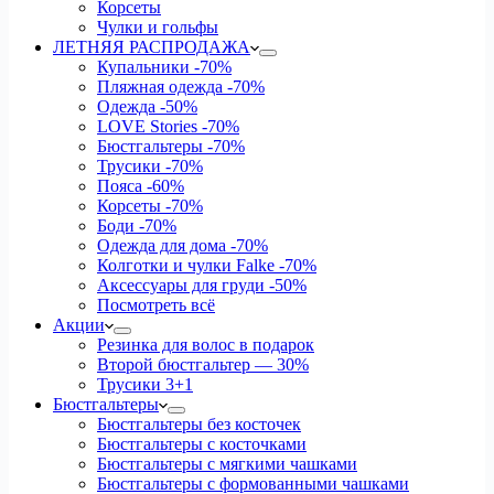
Корсеты
Чулки и гольфы
ЛЕТНЯЯ РАСПРОДАЖА
Купальники
-70%
Пляжная одежда
-70%
Одежда
-50%
LOVE Stories
-70%
Бюстгальтеры
-70%
Трусики
-70%
Пояса
-60%
Корсеты
-70%
Боди
-70%
Одежда для дома
-70%
Колготки и чулки Falke
-70%
Аксессуары для груди
-50%
Посмотреть всё
Акции
Резинка для волос в подарок
Второй бюстгальтер — 30%
Трусики 3+1
Бюстгальтеры
Бюстгальтеры без косточек
Бюстгальтеры с косточками
Бюстгальтеры с мягкими чашками
Бюстгальтеры с формованными чашками