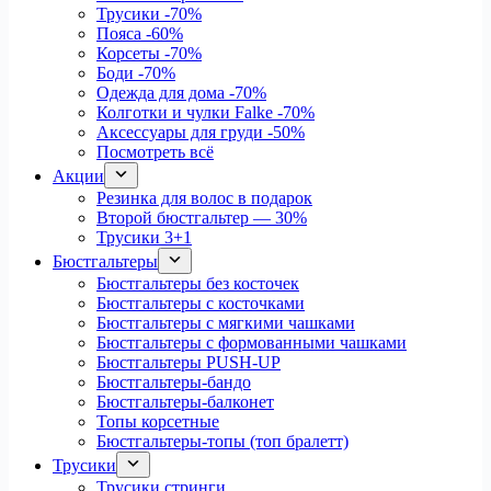
Трусики
-70%
Пояса
-60%
Корсеты
-70%
Боди
-70%
Одежда для дома
-70%
Колготки и чулки Falke
-70%
Аксессуары для груди
-50%
Посмотреть всё
Акции
Резинка для волос в подарок
Второй бюстгальтер — 30%
Трусики 3+1
Бюстгальтеры
Бюстгальтеры без косточек
Бюстгальтеры с косточками
Бюстгальтеры с мягкими чашками
Бюстгальтеры с формованными чашками
Бюстгальтеры PUSH-UP
Бюстгальтеры-бандо
Бюстгальтеры-балконет
Топы корсетные
Бюстгальтеры-топы (топ бралетт)
Трусики
Трусики стринги