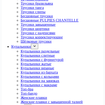
Трусики бразильяна
Трусики танга
Трусики слипы
Бесшовные трусики
Бесшовные PULPIES CHANTELLE
Трусики завышенные
Трусики шортики
Трусики с надписями
Трусики корректирующие
Шёлковые трусики
Купальники
Купальники раздельные
Купальники слитные
Купальники с фурнитурой
Купальники жатые
Купальники вязаные
Купальники из бархата
Купальники с кольцами
Купальники на завязках
Купальники с макраме
Топ-бра
Топ-бандо
Женские плавки
Женские плавки с завышенной талией