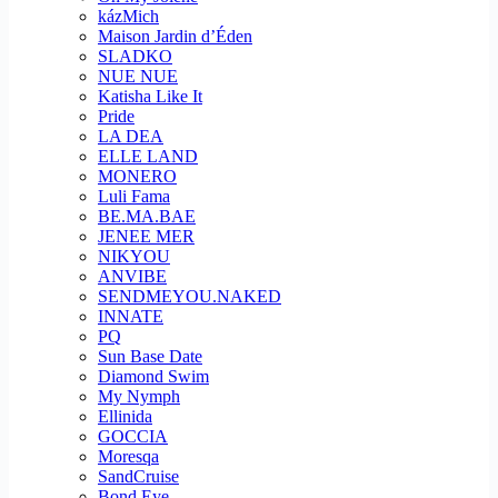
kázMich
Maison Jardin d’Éden
SLADKO
NUE NUE
Katisha Like It
Pride
LA DEA
ELLE LAND
MONERO
Luli Fama
BE.MA.BAE
JENEE MER
NIKYOU
ANVIBE
SENDMEYOU.NAKED
INNATE
PQ
Sun Base Date
Diamond Swim
My Nymph
Ellinida
GOCCIA
Moresqa
SandCruise
Bond Eye