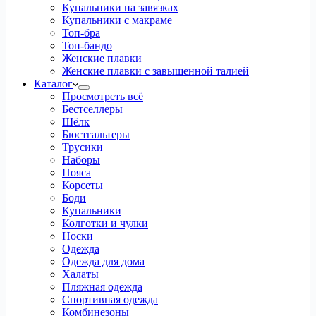
Купальники на завязках
Купальники с макраме
Топ-бра
Топ-бандо
Женские плавки
Женские плавки с завышенной талией
Каталог
Просмотреть всё
Бестселлеры
Шёлк
Бюстгальтеры
Трусики
Наборы
Пояса
Корсеты
Боди
Купальники
Колготки и чулки
Носки
Одежда
Одежда для дома
Халаты
Пляжная одежда
Спортивная одежда
Комбинезоны