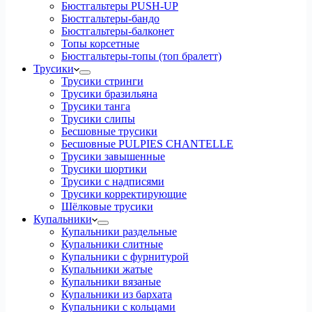
Бюстгальтеры PUSH-UP
Бюстгальтеры-бандо
Бюстгальтеры-балконет
Топы корсетные
Бюстгальтеры-топы (топ бралетт)
Трусики
Трусики стринги
Трусики бразильяна
Трусики танга
Трусики слипы
Бесшовные трусики
Бесшовные PULPIES CHANTELLE
Трусики завышенные
Трусики шортики
Трусики с надписями
Трусики корректирующие
Шёлковые трусики
Купальники
Купальники раздельные
Купальники слитные
Купальники с фурнитурой
Купальники жатые
Купальники вязаные
Купальники из бархата
Купальники с кольцами