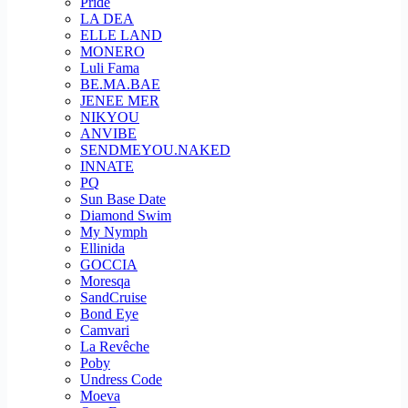
Pride
LA DEA
ELLE LAND
MONERO
Luli Fama
BE.MA.BAE
JENEE MER
NIKYOU
ANVIBE
SENDMEYOU.NAKED
INNATE
PQ
Sun Base Date
Diamond Swim
My Nymph
Ellinida
GOCCIA
Moresqa
SandCruise
Bond Eye
Camvari
La Revêche
Poby
Undress Code
Moeva