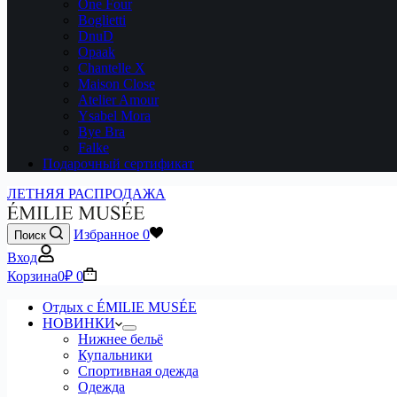
One Four
Boglietti
DnuD
Opaak
Chantelle X
Maison Close
Atelier Amour
Ysabel Mora
Bye Bra
Falke
Подарочный сертификат
ЛЕТНЯЯ РАСПРОДАЖА
Избранное
0
Поиск
Вход
Корзина
0
₽
0
Отдых с ÉMILIE MUSÉE
НОВИНКИ
Нижнее бельё
Купальники
Спортивная одежда
Одежда