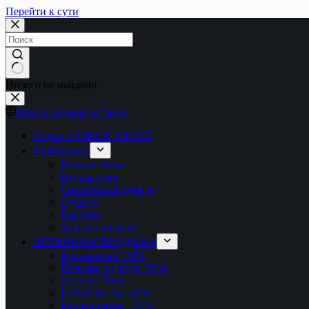
Перейти к сути
Ничего не найдено
Вход в личный кабинет
Отдых с ÉMILIE MUSÉE
НОВИНКИ
Нижнее бельё
Купальники
Спортивная одежда
Одежда
Корсеты
Чулки и гольфы
ЛЕТНЯЯ РАСПРОДАЖА
Купальники
-70%
Пляжная одежда
-70%
Одежда
-50%
LOVE Stories
-70%
Бюстгальтеры
-70%