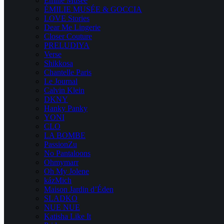
Emilie Musee
ÉMILIE MUSÉE & GOCCIA
LOVE Stories
Dear Me Lingerie
Closer Couture
PRELUDIYA
Verse
Shikkosa
Chantelle Paris
Le Journal
Calvin Klein
DKNY
Hanky Panky
YONI
CLO
LA BOMBE
PassionZu
No Pantaloons
Ohmymarr
Oh My Jolene
kázMich
Maison Jardin d’Éden
SLADKO
NUE NUE
Katisha Like It