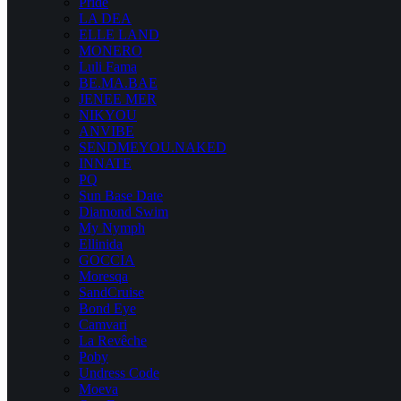
Pride
LA DEA
ELLE LAND
MONERO
Luli Fama
BE.MA.BAE
JENEE MER
NIKYOU
ANVIBE
SENDMEYOU.NAKED
INNATE
PQ
Sun Base Date
Diamond Swim
My Nymph
Ellinida
GOCCIA
Moresqa
SandCruise
Bond Eye
Camvari
La Revêche
Poby
Undress Code
Moeva