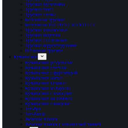
Трусики бразильяна
Трусики танга
Трусики слипы
Бесшовные трусики
Бесшовные PULPIES CHANTELLE
Трусики завышенные
Трусики шортики
Трусики с надписями
Трусики корректирующие
Шёлковые трусики
Купальники
Купальники раздельные
Купальники слитные
Купальники с фурнитурой
Купальники жатые
Купальники вязаные
Купальники из бархата
Купальники с кольцами
Купальники на завязках
Купальники с макраме
Топ-бра
Топ-бандо
Женские плавки
Женские плавки с завышенной талией