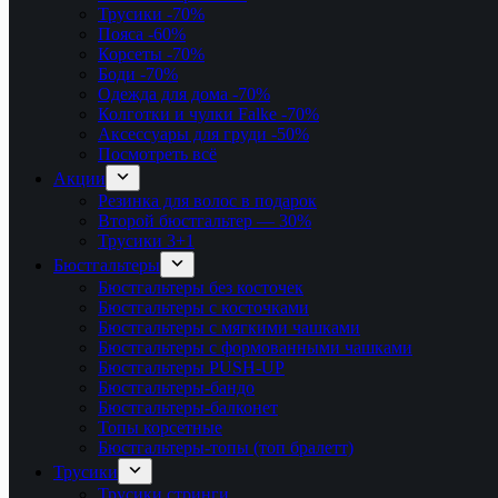
Трусики
-70%
Пояса
-60%
Корсеты
-70%
Боди
-70%
Одежда для дома
-70%
Колготки и чулки Falke
-70%
Аксессуары для груди
-50%
Посмотреть всё
Акции
Резинка для волос в подарок
Второй бюстгальтер — 30%
Трусики 3+1
Бюстгальтеры
Бюстгальтеры без косточек
Бюстгальтеры с косточками
Бюстгальтеры с мягкими чашками
Бюстгальтеры с формованными чашками
Бюстгальтеры PUSH-UP
Бюстгальтеры-бандо
Бюстгальтеры-балконет
Топы корсетные
Бюстгальтеры-топы (топ бралетт)
Трусики
Трусики стринги