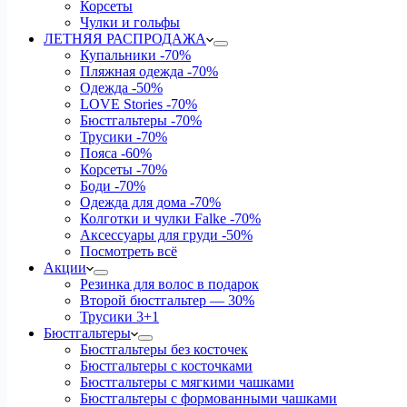
Корсеты
Чулки и гольфы
ЛЕТНЯЯ РАСПРОДАЖА
Купальники
-70%
Пляжная одежда
-70%
Одежда
-50%
LOVE Stories
-70%
Бюстгальтеры
-70%
Трусики
-70%
Пояса
-60%
Корсеты
-70%
Боди
-70%
Одежда для дома
-70%
Колготки и чулки Falke
-70%
Аксессуары для груди
-50%
Посмотреть всё
Акции
Резинка для волос в подарок
Второй бюстгальтер — 30%
Трусики 3+1
Бюстгальтеры
Бюстгальтеры без косточек
Бюстгальтеры с косточками
Бюстгальтеры с мягкими чашками
Бюстгальтеры с формованными чашками