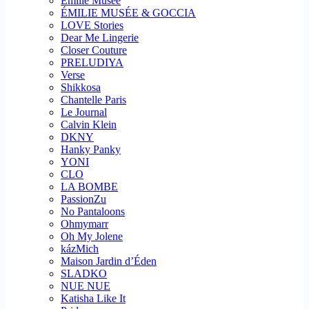
Emilie Musee
ÉMILIE MUSÉE & GOCCIA
LOVE Stories
Dear Me Lingerie
Closer Couture
PRELUDIYA
Verse
Shikkosa
Chantelle Paris
Le Journal
Calvin Klein
DKNY
Hanky Panky
YONI
CLO
LA BOMBE
PassionZu
No Pantaloons
Ohmymarr
Oh My Jolene
kázMich
Maison Jardin d’Éden
SLADKO
NUE NUE
Katisha Like It