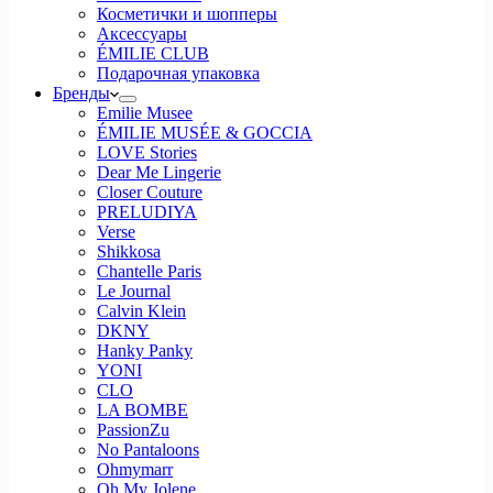
Косметички и шопперы
Аксессуары
ÉMILIE CLUB
Подарочная упаковка
Бренды
Emilie Musee
ÉMILIE MUSÉE & GOCCIA
LOVE Stories
Dear Me Lingerie
Closer Couture
PRELUDIYA
Verse
Shikkosa
Chantelle Paris
Le Journal
Calvin Klein
DKNY
Hanky Panky
YONI
CLO
LA BOMBE
PassionZu
No Pantaloons
Ohmymarr
Oh My Jolene