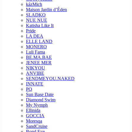
kázMich
Maison Jardin d’Éden
SLADKO
NUE NUE
Katisha Like It
Pride
LA DEA
ELLE LAND
MONERO
Luli Fama
BE.MA.BAE
JENEE MER
NIKYOU
ANVIBE
SENDMEYOU.NAKED
INNATE
PQ
Sun Base Date
Diamond Swim
My Nymph
Ellinida
GOCCIA
Moresqa
SandCruise
Bond Eye