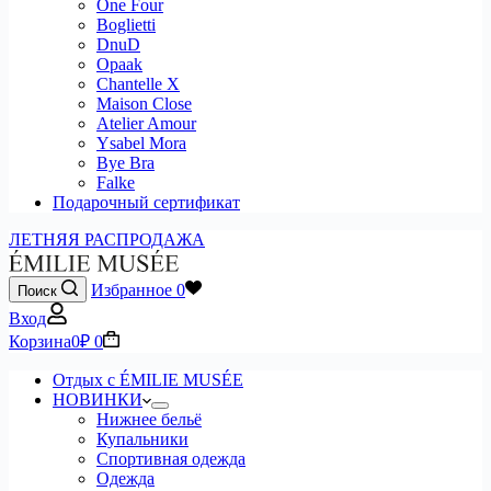
One Four
Boglietti
DnuD
Opaak
Chantelle X
Maison Close
Atelier Amour
Ysabel Mora
Bye Bra
Falke
Подарочный сертификат
ЛЕТНЯЯ РАСПРОДАЖА
Избранное
0
Поиск
Вход
Корзина
0
₽
0
Отдых с ÉMILIE MUSÉE
НОВИНКИ
Нижнее бельё
Купальники
Спортивная одежда
Одежда