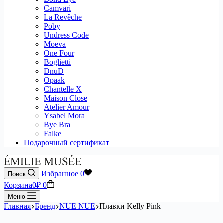
Camvari
La Revêche
Poby
Undress Code
Moeva
One Four
Boglietti
DnuD
Opaak
Chantelle X
Maison Close
Atelier Amour
Ysabel Mora
Bye Bra
Falke
Подарочный сертификат
Избранное
0
Поиск
Корзина
0
₽
0
Меню
Главная
Бренд
NUE NUE
Плавки Kelly Pink