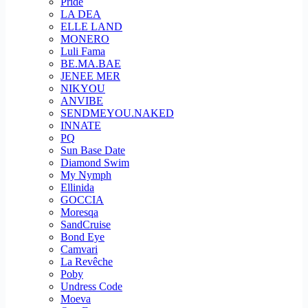
Pride
LA DEA
ELLE LAND
MONERO
Luli Fama
BE.MA.BAE
JENEE MER
NIKYOU
ANVIBE
SENDMEYOU.NAKED
INNATE
PQ
Sun Base Date
Diamond Swim
My Nymph
Ellinida
GOCCIA
Moresqa
SandCruise
Bond Eye
Camvari
La Revêche
Poby
Undress Code
Moeva