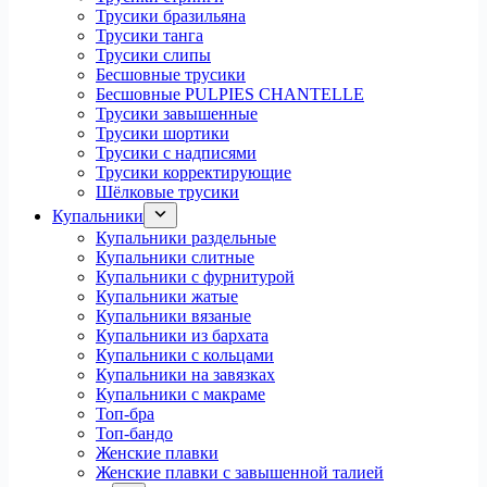
Трусики бразильяна
Трусики танга
Трусики слипы
Бесшовные трусики
Бесшовные PULPIES CHANTELLE
Трусики завышенные
Трусики шортики
Трусики с надписями
Трусики корректирующие
Шёлковые трусики
Купальники
Купальники раздельные
Купальники слитные
Купальники с фурнитурой
Купальники жатые
Купальники вязаные
Купальники из бархата
Купальники с кольцами
Купальники на завязках
Купальники с макраме
Топ-бра
Топ-бандо
Женские плавки
Женские плавки с завышенной талией