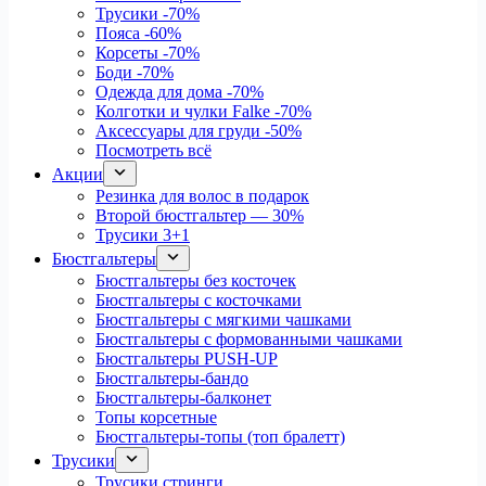
Трусики
-70%
Пояса
-60%
Корсеты
-70%
Боди
-70%
Одежда для дома
-70%
Колготки и чулки Falke
-70%
Аксессуары для груди
-50%
Посмотреть всё
Акции
Резинка для волос в подарок
Второй бюстгальтер — 30%
Трусики 3+1
Бюстгальтеры
Бюстгальтеры без косточек
Бюстгальтеры с косточками
Бюстгальтеры с мягкими чашками
Бюстгальтеры с формованными чашками
Бюстгальтеры PUSH-UP
Бюстгальтеры-бандо
Бюстгальтеры-балконет
Топы корсетные
Бюстгальтеры-топы (топ бралетт)
Трусики
Трусики стринги