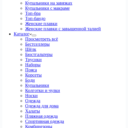
Купальники на завязках
Купальники с макраме
Топ-бра
Топ-бандо
Женские плавки
Женские плавки с завышенной талией
Каталог
Просмотреть всё
Бестселлеры
Шёлк
Бюстгальтеры
Трусики
Наборы
Пояса
Корсеты
Боди
Купальники
Колготки и чулки
Носки
Одежда
Одежда для дома
Халаты
Пляжная одежда
Спортивная одежда
Комбинезоны