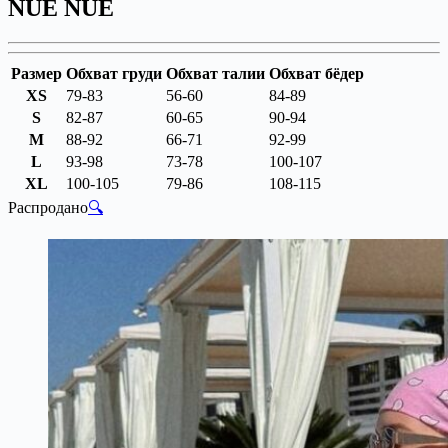
NUE NUE
Размер
Обхват груди
Обхват талии
Обхват бёдер
XS
79-83
56-60
84-89
S
82-87
60-65
90-94
M
88-92
66-71
92-99
L
93-98
73-78
100-107
XL
100-105
79-86
108-115
Распродано
🔍