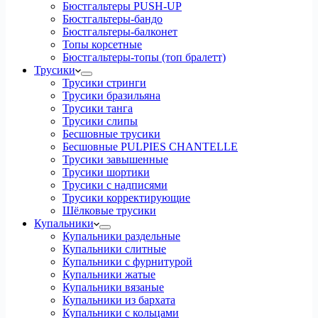
Бюстгальтеры PUSH-UP
Бюстгальтеры-бандо
Бюстгальтеры-балконет
Топы корсетные
Бюстгальтеры-топы (топ бралетт)
Трусики
Трусики стринги
Трусики бразильяна
Трусики танга
Трусики слипы
Бесшовные трусики
Бесшовные PULPIES CHANTELLE
Трусики завышенные
Трусики шортики
Трусики с надписями
Трусики корректирующие
Шёлковые трусики
Купальники
Купальники раздельные
Купальники слитные
Купальники с фурнитурой
Купальники жатые
Купальники вязаные
Купальники из бархата
Купальники с кольцами