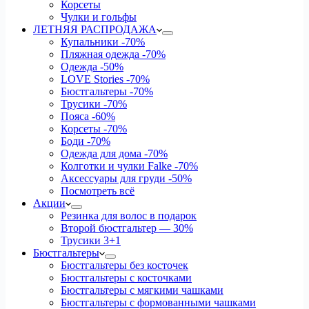
Корсеты
Чулки и гольфы
ЛЕТНЯЯ РАСПРОДАЖА
Купальники
-70%
Пляжная одежда
-70%
Одежда
-50%
LOVE Stories
-70%
Бюстгальтеры
-70%
Трусики
-70%
Пояса
-60%
Корсеты
-70%
Боди
-70%
Одежда для дома
-70%
Колготки и чулки Falke
-70%
Аксессуары для груди
-50%
Посмотреть всё
Акции
Резинка для волос в подарок
Второй бюстгальтер — 30%
Трусики 3+1
Бюстгальтеры
Бюстгальтеры без косточек
Бюстгальтеры с косточками
Бюстгальтеры с мягкими чашками
Бюстгальтеры с формованными чашками