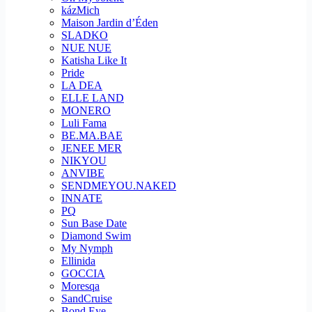
kázMich
Maison Jardin d’Éden
SLADKO
NUE NUE
Katisha Like It
Pride
LA DEA
ELLE LAND
MONERO
Luli Fama
BE.MA.BAE
JENEE MER
NIKYOU
ANVIBE
SENDMEYOU.NAKED
INNATE
PQ
Sun Base Date
Diamond Swim
My Nymph
Ellinida
GOCCIA
Moresqa
SandCruise
Bond Eye