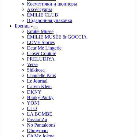
Косметички и шопперы
Аксессуары
ÉMILIE CLUB
Подарочная упаковка
Бренды
Emilie Musee
ÉMILIE MUSÉE & GOCCIA
LOVE Stories
Dear Me Lingerie
Closer Couture
PRELUDIYA
Verse
Shikkosa
Chantelle Paris
Le Journal
Calvin Klein
DKNY
Hanky Panky
YONI
CLO
LA BOMBE
PassionZu
No Pantaloons
Ohmymarr
Oh My Jolene