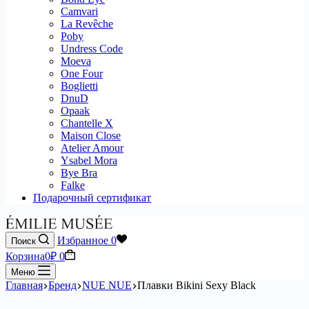
Camvari
La Revêche
Poby
Undress Code
Moeva
One Four
Boglietti
DnuD
Opaak
Chantelle X
Maison Close
Atelier Amour
Ysabel Mora
Bye Bra
Falke
Подарочный сертификат
Избранное
0
Поиск
Корзина
0
₽
0
Меню
Главная
Бренд
NUE NUE
Плавки Bikini Sexy Black