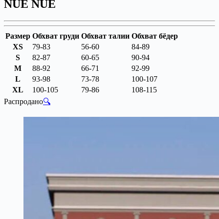
NUE NUE
Размер
Обхват груди
Обхват талии
Обхват бёдер
XS
79-83
56-60
84-89
S
82-87
60-65
90-94
M
88-92
66-71
92-99
L
93-98
73-78
100-107
XL
100-105
79-86
108-115
Распродано
🔍