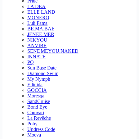
Pride
LA DEA
ELLE LAND
MONERO
Luli Fama
BE.MA.BAE
JENEE MER
NIKYOU
ANVIBE
SENDMEYOU.NAKED
INNATE
PQ
Sun Base Date
Diamond Swim
My Nymph
Ellinida
GOCCIA
Moresqa
SandCruise
Bond Eye
Camvari
La Revêche
Poby
Undress Code
Moeva