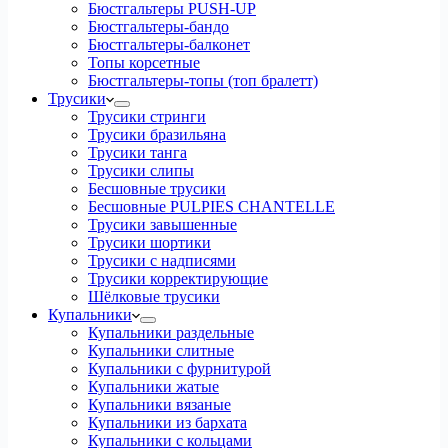
Бюстгальтеры PUSH-UP
Бюстгальтеры-бандо
Бюстгальтеры-балконет
Топы корсетные
Бюстгальтеры-топы (топ бралетт)
Трусики
Трусики стринги
Трусики бразильяна
Трусики танга
Трусики слипы
Бесшовные трусики
Бесшовные PULPIES CHANTELLE
Трусики завышенные
Трусики шортики
Трусики с надписями
Трусики корректирующие
Шёлковые трусики
Купальники
Купальники раздельные
Купальники слитные
Купальники с фурнитурой
Купальники жатые
Купальники вязаные
Купальники из бархата
Купальники с кольцами