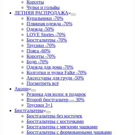
Корсеты
Чулки и гольфы
ЛЕТНЯЯ РАСПРОДАЖА
Купальники
-70%
Пляжная одежда
-70%
Одежда
-50%
LOVE Stories
-70%
Бюстгальтеры
-70%
Трусики
-70%
Пояса
-60%
Корсеты
-70%
Боди
-70%
Одежда для дома
-70%
Колготки и чулки Falke
-70%
Аксессуары для груди
-50%
Посмотреть всё
Акции
Резинка для волос в подарок
Второй бюстгальтер — 30%
Трусики 3+1
Бюстгальтеры
Бюстгальтеры без косточек
Бюстгальтеры с косточками
Бюстгальтеры с мягкими чашками
Бюстгальтеры с формованными чашками