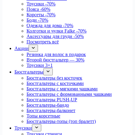
Трусики
-70%
Пояса
-60%
Корсеты
-70%
Боди
-70%
Одежда для дома
-70%
Колготки и чулки Falke
-70%
Аксессуары для груди
-50%
Посмотреть всё
Акции
Резинка для волос в подарок
Второй бюстгальтер — 30%
Трусики 3+1
Бюстгальтеры
Бюстгальтеры без косточек
Бюстгальтеры с косточками
Бюстгальтеры с мягкими чашками
Бюстгальтеры с формованными чашками
Бюстгальтеры PUSH-UP
Бюстгальтеры-бандо
Бюстгальтеры-балконет
Топы корсетные
Бюстгальтеры-топы (топ бралетт)
Трусики
Трусики стринги