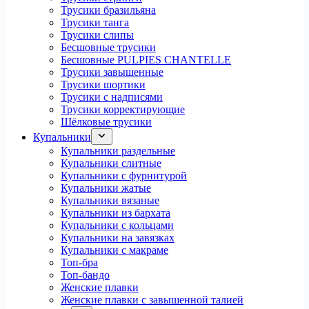
Трусики бразильяна
Трусики танга
Трусики слипы
Бесшовные трусики
Бесшовные PULPIES CHANTELLE
Трусики завышенные
Трусики шортики
Трусики с надписями
Трусики корректирующие
Шёлковые трусики
Купальники
Купальники раздельные
Купальники слитные
Купальники с фурнитурой
Купальники жатые
Купальники вязаные
Купальники из бархата
Купальники с кольцами
Купальники на завязках
Купальники с макраме
Топ-бра
Топ-бандо
Женские плавки
Женские плавки с завышенной талией