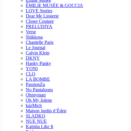
Emilie Musee
ÉMILIE MUSÉE & GOCCIA
LOVE Stories
Dear Me Lingerie
Closer Couture
PRELUDIYA
Verse
Shikkosa
Chantelle Paris
Le Journal
Calvin Klein
DKNY
Hanky Panky
YONI
CLO
LA BOMBE
PassionZu
No Pantaloons
Ohmymarr
Oh My Jolene
kázMich
Maison Jardin d’Éden
SLADKO
NUE NUE
Katisha Like It