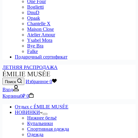
One Four
Boglietti
DnuD
Opaak
Chantelle X
Maison Close
Atelier Amour
Ysabel Mora
Bye Bra
Falke
Подарочный сертификат
ЛЕТНЯЯ РАСПРОДАЖА
Избранное
0
Поиск
Вход
Корзина
0
₽
0
Отдых с ÉMILIE MUSÉE
НОВИНКИ
Нижнее бельё
Купальники
Спортивная одежда
Одежда