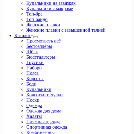
Купальники на завязках
Купальники с макраме
Топ-бра
Топ-бандо
Женские плавки
Женские плавки с завышенной талией
Каталог
Просмотреть всё
Бестселлеры
Шёлк
Бюстгальтеры
Трусики
Наборы
Пояса
Корсеты
Боди
Купальники
Колготки и чулки
Носки
Одежда
Одежда для дома
Халаты
Пляжная одежда
Спортивная одежда
Комбинезоны