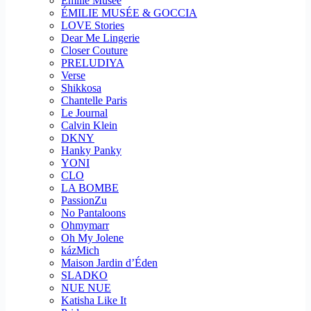
Emilie Musee
ÉMILIE MUSÉE & GOCCIA
LOVE Stories
Dear Me Lingerie
Closer Couture
PRELUDIYA
Verse
Shikkosa
Chantelle Paris
Le Journal
Calvin Klein
DKNY
Hanky Panky
YONI
CLO
LA BOMBE
PassionZu
No Pantaloons
Ohmymarr
Oh My Jolene
kázMich
Maison Jardin d’Éden
SLADKO
NUE NUE
Katisha Like It