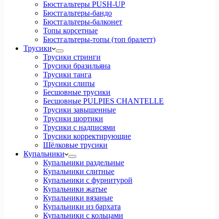
Бюстгальтеры PUSH-UP
Бюстгальтеры-бандо
Бюстгальтеры-балконет
Топы корсетные
Бюстгальтеры-топы (топ бралетт)
Трусики
Трусики стринги
Трусики бразильяна
Трусики танга
Трусики слипы
Бесшовные трусики
Бесшовные PULPIES CHANTELLE
Трусики завышенные
Трусики шортики
Трусики с надписями
Трусики корректирующие
Шёлковые трусики
Купальники
Купальники раздельные
Купальники слитные
Купальники с фурнитурой
Купальники жатые
Купальники вязаные
Купальники из бархата
Купальники с кольцами