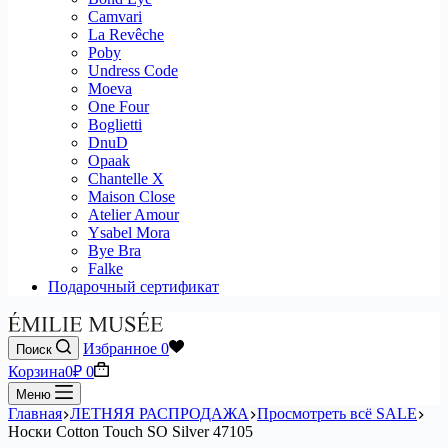
Camvari
La Revêche
Poby
Undress Code
Moeva
One Four
Boglietti
DnuD
Opaak
Chantelle X
Maison Close
Atelier Amour
Ysabel Mora
Bye Bra
Falke
Подарочный сертификат
Избранное
0
Поиск
Корзина
0
₽
0
Меню
Главная
ЛЕТНЯЯ РАСПРОДАЖА
Просмотреть всё SALE
Носки Cotton Touch SO Silver 47105