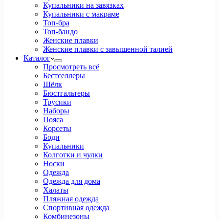
Купальники на завязках
Купальники с макраме
Топ-бра
Топ-бандо
Женские плавки
Женские плавки с завышенной талией
Каталог
Просмотреть всё
Бестселлеры
Шёлк
Бюстгальтеры
Трусики
Наборы
Пояса
Корсеты
Боди
Купальники
Колготки и чулки
Носки
Одежда
Одежда для дома
Халаты
Пляжная одежда
Спортивная одежда
Комбинезоны