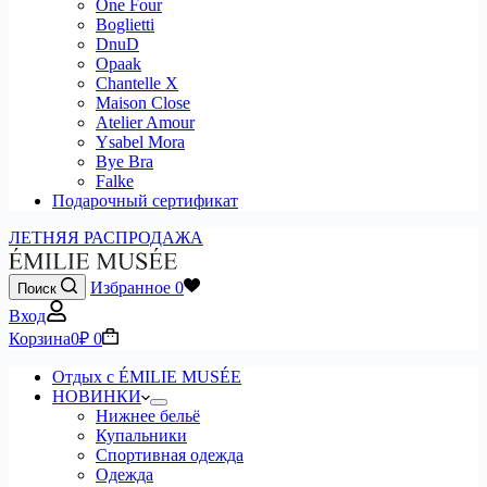
One Four
Boglietti
DnuD
Opaak
Chantelle X
Maison Close
Atelier Amour
Ysabel Mora
Bye Bra
Falke
Подарочный сертификат
ЛЕТНЯЯ РАСПРОДАЖА
Избранное
0
Поиск
Вход
Корзина
0
₽
0
Отдых с ÉMILIE MUSÉE
НОВИНКИ
Нижнее бельё
Купальники
Спортивная одежда
Одежда