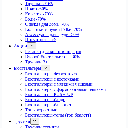
Трусики
-70%
Пояса
-60%
Корсеты
-70%
Боди
-70%
Одежда для дома
-70%
Колготки и чулки Falke
-70%
Аксессуары для груди
-50%
Посмотреть всё
Акции
Резинка для волос в подарок
Второй бюстгальтер — 30%
Трусики 3+1
Бюстгальтеры
Бюстгальтеры без косточек
Бюстгальтеры с косточками
Бюстгальтеры с мягкими чашками
Бюстгальтеры с формованными чашками
Бюстгальтеры PUSH-UP
Бюстгальтеры-бандо
Бюстгальтеры-балконет
Топы корсетные
Бюстгальтеры-топы (топ бралетт)
Трусики
Трусики стринги