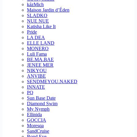
kázMich
Maison Jardin d’Éden
SLADKO
NUE NUE
Katisha Like It
Pride
LA DEA
ELLE LAND
MONERO
Luli Fama
BE.MA.BAE
JENEE MER
NIKYOU
ANVIBE
SENDMEYOU.NAKED
INNATE
PQ
Sun Base Date
Diamond Swim
My Nymph
Ellinida
GOCCIA
Moresqa
SandCruise
Bond Eye