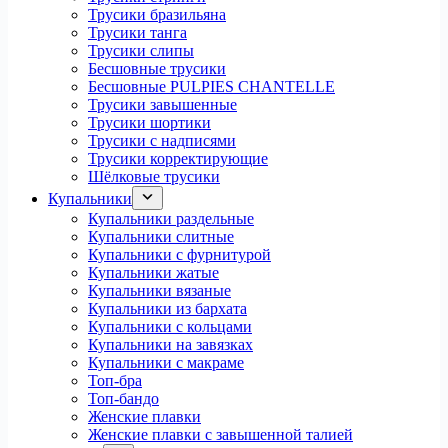
Трусики бразильяна
Трусики танга
Трусики слипы
Бесшовные трусики
Бесшовные PULPIES CHANTELLE
Трусики завышенные
Трусики шортики
Трусики с надписями
Трусики корректирующие
Шёлковые трусики
Купальники
Купальники раздельные
Купальники слитные
Купальники с фурнитурой
Купальники жатые
Купальники вязаные
Купальники из бархата
Купальники с кольцами
Купальники на завязках
Купальники с макраме
Топ-бра
Топ-бандо
Женские плавки
Женские плавки с завышенной талией