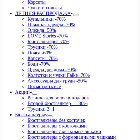
Корсеты
Чулки и гольфы
ЛЕТНЯЯ РАСПРОДАЖА
Купальники
-70%
Пляжная одежда
-70%
Одежда
-50%
LOVE Stories
-70%
Бюстгальтеры
-70%
Трусики
-70%
Пояса
-60%
Корсеты
-70%
Боди
-70%
Одежда для дома
-70%
Колготки и чулки Falke
-70%
Аксессуары для груди
-50%
Посмотреть всё
Акции
Резинка для волос в подарок
Второй бюстгальтер — 30%
Трусики 3+1
Бюстгальтеры
Бюстгальтеры без косточек
Бюстгальтеры с косточками
Бюстгальтеры с мягкими чашками
Бюстгальтеры с формованными чашками