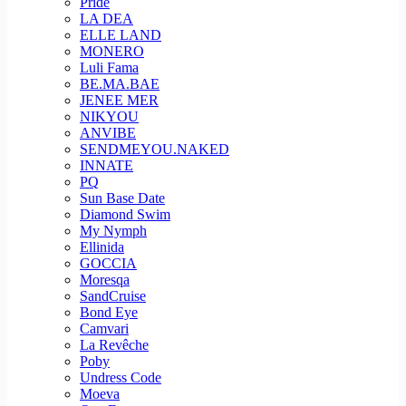
Pride
LA DEA
ELLE LAND
MONERO
Luli Fama
BE.MA.BAE
JENEE MER
NIKYOU
ANVIBE
SENDMEYOU.NAKED
INNATE
PQ
Sun Base Date
Diamond Swim
My Nymph
Ellinida
GOCCIA
Moresqa
SandCruise
Bond Eye
Camvari
La Revêche
Poby
Undress Code
Moeva