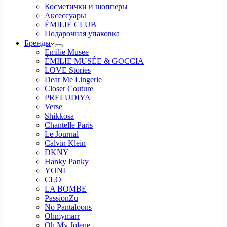
Косметички и шопперы
Аксессуары
ÉMILIE CLUB
Подарочная упаковка
Бренды
Emilie Musee
ÉMILIE MUSÉE & GOCCIA
LOVE Stories
Dear Me Lingerie
Closer Couture
PRELUDIYA
Verse
Shikkosa
Chantelle Paris
Le Journal
Calvin Klein
DKNY
Hanky Panky
YONI
CLO
LA BOMBE
PassionZu
No Pantaloons
Ohmymarr
Oh My Jolene