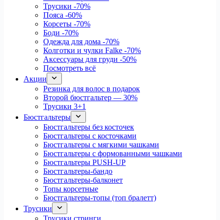
Трусики
-70%
Пояса
-60%
Корсеты
-70%
Боди
-70%
Одежда для дома
-70%
Колготки и чулки Falke
-70%
Аксессуары для груди
-50%
Посмотреть всё
Акции
Резинка для волос в подарок
Второй бюстгальтер — 30%
Трусики 3+1
Бюстгальтеры
Бюстгальтеры без косточек
Бюстгальтеры с косточками
Бюстгальтеры с мягкими чашками
Бюстгальтеры с формованными чашками
Бюстгальтеры PUSH-UP
Бюстгальтеры-бандо
Бюстгальтеры-балконет
Топы корсетные
Бюстгальтеры-топы (топ бралетт)
Трусики
Трусики стринги