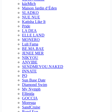
kázMich
Maison Jardin d’Éden
SLADKO
NUE NUE
Katisha Like It
Pride
LA DEA
ELLE LAND
MONERO
Luli Fama
BE.MA.BAE
JENEE MER
NIKYOU
ANVIBE
SENDMEYOU.NAKED
INNATE
PQ
Sun Base Date
Diamond Swim
My Nymph
Ellinida
GOCCIA
Moresqa
SandCruise
Bond Eye