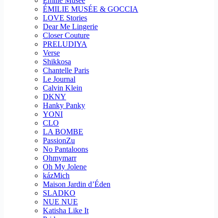
Emilie Musee
ÉMILIE MUSÉE & GOCCIA
LOVE Stories
Dear Me Lingerie
Closer Couture
PRELUDIYA
Verse
Shikkosa
Chantelle Paris
Le Journal
Calvin Klein
DKNY
Hanky Panky
YONI
CLO
LA BOMBE
PassionZu
No Pantaloons
Ohmymarr
Oh My Jolene
kázMich
Maison Jardin d’Éden
SLADKO
NUE NUE
Katisha Like It