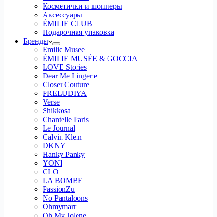
Косметички и шопперы
Аксессуары
ÉMILIE CLUB
Подарочная упаковка
Бренды
Emilie Musee
ÉMILIE MUSÉE & GOCCIA
LOVE Stories
Dear Me Lingerie
Closer Couture
PRELUDIYA
Verse
Shikkosa
Chantelle Paris
Le Journal
Calvin Klein
DKNY
Hanky Panky
YONI
CLO
LA BOMBE
PassionZu
No Pantaloons
Ohmymarr
Oh My Jolene