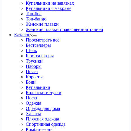
Купальники на завязках
Купальники с макраме
Топ-бра
Топ-бандо
Женские плавки
Женские плавки с завышенной талией
Каталог
Просмотреть всё
Бестселлеры
Шёлк
Бюстгальтеры
Трусики
Наборы
Пояса
Корсеты
Боди
Купальники
Колготки и чулки
Носки
Одежда
Одежда для дома
Халаты
Пляжная одежда
Спортивная одежда
Комбинезоны