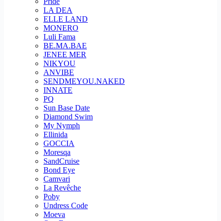
Pride
LA DEA
ELLE LAND
MONERO
Luli Fama
BE.MA.BAE
JENEE MER
NIKYOU
ANVIBE
SENDMEYOU.NAKED
INNATE
PQ
Sun Base Date
Diamond Swim
My Nymph
Ellinida
GOCCIA
Moresqa
SandCruise
Bond Eye
Camvari
La Revêche
Poby
Undress Code
Moeva