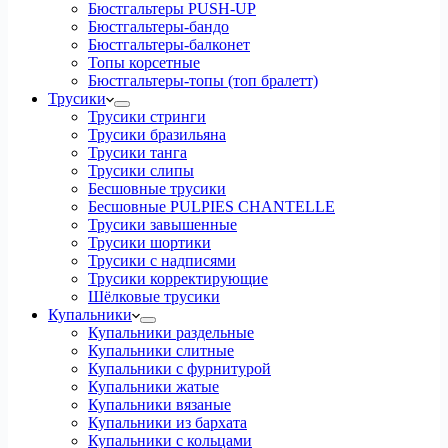
Бюстгальтеры PUSH-UP
Бюстгальтеры-бандо
Бюстгальтеры-балконет
Топы корсетные
Бюстгальтеры-топы (топ бралетт)
Трусики
Трусики стринги
Трусики бразильяна
Трусики танга
Трусики слипы
Бесшовные трусики
Бесшовные PULPIES CHANTELLE
Трусики завышенные
Трусики шортики
Трусики с надписями
Трусики корректирующие
Шёлковые трусики
Купальники
Купальники раздельные
Купальники слитные
Купальники с фурнитурой
Купальники жатые
Купальники вязаные
Купальники из бархата
Купальники с кольцами