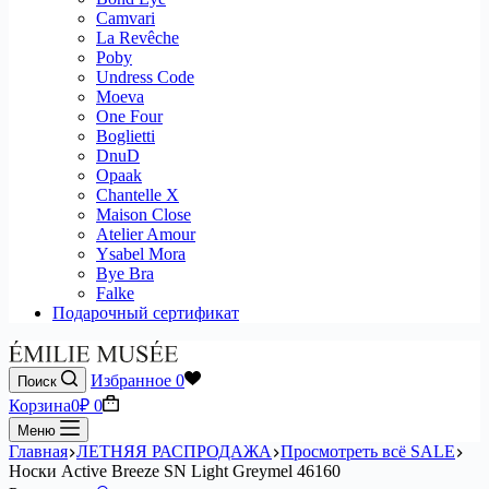
Camvari
La Revêche
Poby
Undress Code
Moeva
One Four
Boglietti
DnuD
Opaak
Chantelle X
Maison Close
Atelier Amour
Ysabel Mora
Bye Bra
Falke
Подарочный сертификат
Избранное
0
Поиск
Корзина
0
₽
0
Меню
Главная
ЛЕТНЯЯ РАСПРОДАЖА
Просмотреть всё SALE
Носки Active Breeze SN Light Greymel 46160