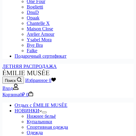
One Four
Boglietti
DnuD
Opaak
Chantelle X
Maison Close
Atelier Amour
Ysabel Mora
Bye Bra
Falke
Подарочный сертификат
ЛЕТНЯЯ РАСПРОДАЖА
Избранное
0
Поиск
Вход
Корзина
0
₽
0
Отдых с ÉMILIE MUSÉE
НОВИНКИ
Нижнее бельё
Купальники
Спортивная одежда
Одежда