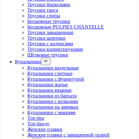
Трусики бразильяна
Трусики танга
Трусики слипы
Бесшовные трусики
Бесшовные PULPIES CHANTELLE
Трусики завышенные
Трусики шортики
Трусики с надписями
Трусики корректирующие
Шёлковые трусики
Купальники
Купальники раздельные
Купальники слитные
Купальники с фурнитурой
Купальники жатые
Купальники вязаные
Купальники из бархата
Купальники с кольцами
Купальники на завязках
Купальники с макраме
Топ-бра
Топ-бандо
Женские плавки
Женские плавки с завышенной талией