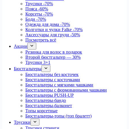
Трусики
-70%
Пояса
-60%
Корсеты
-70%
Боди
-70%
Одежда для дома
-70%
Колготки и чулки Falke
-70%
Аксессуары для груди
-50%
Посмотреть всё
Акции
Резинка для волос в подарок
Второй бюстгальтер — 30%
Трусики 3+1
Бюстгальтеры
Бюстгальтеры без косточек
Бюстгальтеры с косточками
Бюстгальтеры с мягкими чашками
Бюстгальтеры с формованными чашками
Бюстгальтеры PUSH-UP
Бюстгальтеры-бандо
Бюстгальтеры-балконет
Топы корсетные
Бюстгальтеры-топы (топ бралетт)
Трусики
Трусики стринги