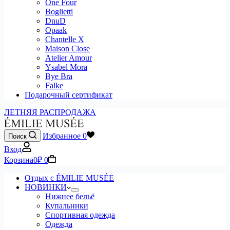
One Four
Boglietti
DnuD
Opaak
Chantelle X
Maison Close
Atelier Amour
Ysabel Mora
Bye Bra
Falke
Подарочный сертификат
ЛЕТНЯЯ РАСПРОДАЖА
Избранное
0
Поиск
Вход
Корзина
0
₽
0
Отдых с ÉMILIE MUSÉE
НОВИНКИ
Нижнее бельё
Купальники
Спортивная одежда
Одежда