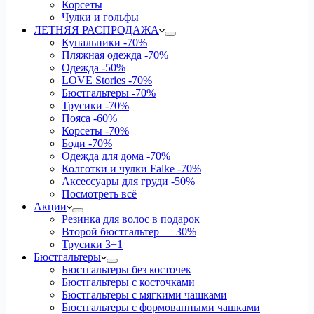
Корсеты
Чулки и гольфы
ЛЕТНЯЯ РАСПРОДАЖА
Купальники
-70%
Пляжная одежда
-70%
Одежда
-50%
LOVE Stories
-70%
Бюстгальтеры
-70%
Трусики
-70%
Пояса
-60%
Корсеты
-70%
Боди
-70%
Одежда для дома
-70%
Колготки и чулки Falke
-70%
Аксессуары для груди
-50%
Посмотреть всё
Акции
Резинка для волос в подарок
Второй бюстгальтер — 30%
Трусики 3+1
Бюстгальтеры
Бюстгальтеры без косточек
Бюстгальтеры с косточками
Бюстгальтеры с мягкими чашками
Бюстгальтеры с формованными чашками