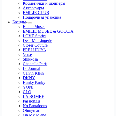
Косметички и шопперы
Аксессуары
ÉMILIE CLUB
Подарочная упаковка
Бренды
Emilie Musee
ÉMILIE MUSÉE & GOCCIA
LOVE Stories
Dear Me Lingerie
Closer Couture
PRELUDIYA
Verse
Shikkosa
Chantelle Paris
Le Journal
Calvin Klein
DKNY
Hanky Panky
YONI
CLO
LA BOMBE
PassionZu
No Pantaloons
Ohmymarr
Oh My Jolene