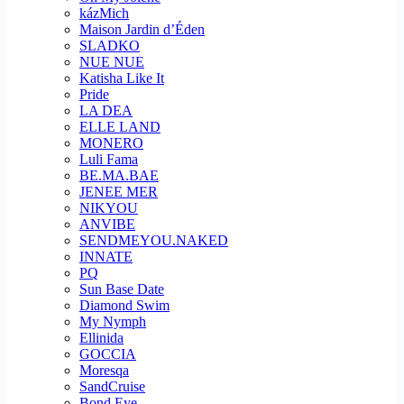
kázMich
Maison Jardin d’Éden
SLADKO
NUE NUE
Katisha Like It
Pride
LA DEA
ELLE LAND
MONERO
Luli Fama
BE.MA.BAE
JENEE MER
NIKYOU
ANVIBE
SENDMEYOU.NAKED
INNATE
PQ
Sun Base Date
Diamond Swim
My Nymph
Ellinida
GOCCIA
Moresqa
SandCruise
Bond Eye