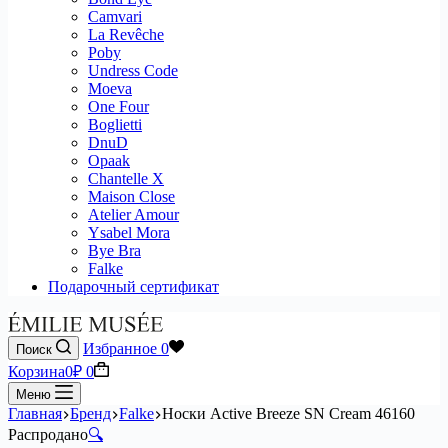
Camvari
La Revêche
Poby
Undress Code
Moeva
One Four
Boglietti
DnuD
Opaak
Chantelle X
Maison Close
Atelier Amour
Ysabel Mora
Bye Bra
Falke
Подарочный сертификат
Избранное
0
Поиск
Корзина
0
₽
0
Меню
Главная
Бренд
Falke
Носки Active Breeze SN Cream 46160
Распродано
🔍