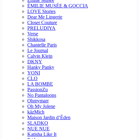
Emilie Musee
ÉMILIE MUSÉE & GOCCIA
LOVE Stories
Dear Me Lingerie
Closer Couture
PRELUDIYA
Verse
Shikkosa
Chantelle Paris
Le Journal
Calvin Klein
DKNY
Hanky Panky
YONI
CLO
LA BOMBE
PassionZu
No Pantaloons
Ohmymarr
Oh My Jolene
kázMich
Maison Jardin d’Éden
SLADKO
NUE NUE
Katisha Like It