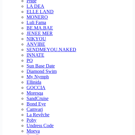
Pride
LA DEA
ELLE LAND
MONERO
Luli Fama
BE.MA.BAE
JENEE MER
NIKYOU
ANVIBE
SENDMEYOU.NAKED
INNATE
PQ
Sun Base Date
Diamond Swim
My Nymph
Ellinida
GOCCIA
Moresqa
SandCruise
Bond Eye
Camvari
La Revêche
Poby
Undress Code
Moeva