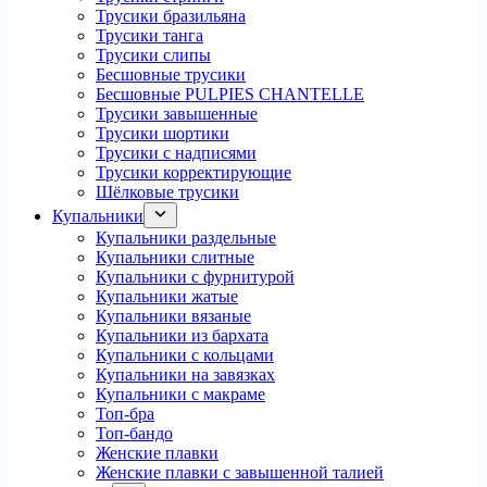
Трусики бразильяна
Трусики танга
Трусики слипы
Бесшовные трусики
Бесшовные PULPIES CHANTELLE
Трусики завышенные
Трусики шортики
Трусики с надписями
Трусики корректирующие
Шёлковые трусики
Купальники
Купальники раздельные
Купальники слитные
Купальники с фурнитурой
Купальники жатые
Купальники вязаные
Купальники из бархата
Купальники с кольцами
Купальники на завязках
Купальники с макраме
Топ-бра
Топ-бандо
Женские плавки
Женские плавки с завышенной талией