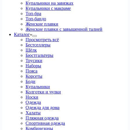
Купальники на завязках
Купальники с макраме
Топ-бра
Топ-бандо
Женские плавки
Женские плавки с завышенной талией
Каталог
Просмотреть всё
Бестселлеры
Шёлк
Бюстгальтеры
Трусики
Наборы
Пояса
Корсеты
Боди
Купальники
Колготки и чулки
Носки
Одежда
Одежда для дома
Халаты
Пляжная одежда
Спортивная одежда
Комбинезоны