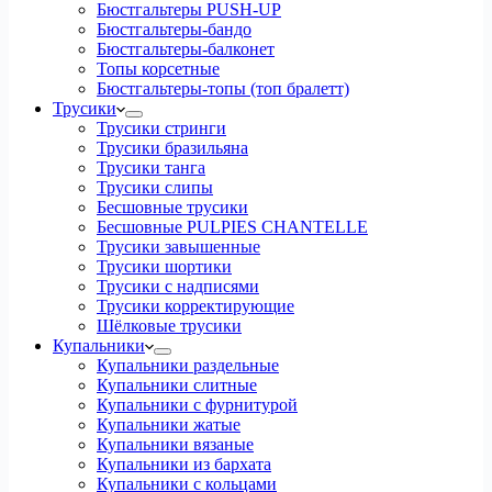
Бюстгальтеры PUSH-UP
Бюстгальтеры-бандо
Бюстгальтеры-балконет
Топы корсетные
Бюстгальтеры-топы (топ бралетт)
Трусики
Трусики стринги
Трусики бразильяна
Трусики танга
Трусики слипы
Бесшовные трусики
Бесшовные PULPIES CHANTELLE
Трусики завышенные
Трусики шортики
Трусики с надписями
Трусики корректирующие
Шёлковые трусики
Купальники
Купальники раздельные
Купальники слитные
Купальники с фурнитурой
Купальники жатые
Купальники вязаные
Купальники из бархата
Купальники с кольцами