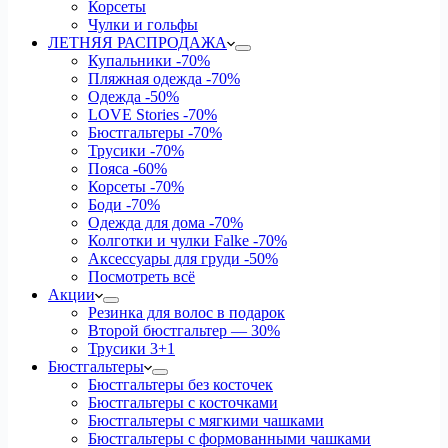
Корсеты
Чулки и гольфы
ЛЕТНЯЯ РАСПРОДАЖА
Купальники
-70%
Пляжная одежда
-70%
Одежда
-50%
LOVE Stories
-70%
Бюстгальтеры
-70%
Трусики
-70%
Пояса
-60%
Корсеты
-70%
Боди
-70%
Одежда для дома
-70%
Колготки и чулки Falke
-70%
Аксессуары для груди
-50%
Посмотреть всё
Акции
Резинка для волос в подарок
Второй бюстгальтер — 30%
Трусики 3+1
Бюстгальтеры
Бюстгальтеры без косточек
Бюстгальтеры с косточками
Бюстгальтеры с мягкими чашками
Бюстгальтеры с формованными чашками