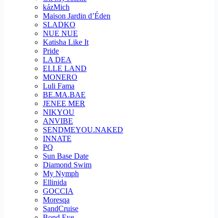
kázMich
Maison Jardin d’Éden
SLADKO
NUE NUE
Katisha Like It
Pride
LA DEA
ELLE LAND
MONERO
Luli Fama
BE.MA.BAE
JENEE MER
NIKYOU
ANVIBE
SENDMEYOU.NAKED
INNATE
PQ
Sun Base Date
Diamond Swim
My Nymph
Ellinida
GOCCIA
Moresqa
SandCruise
Bond Eye