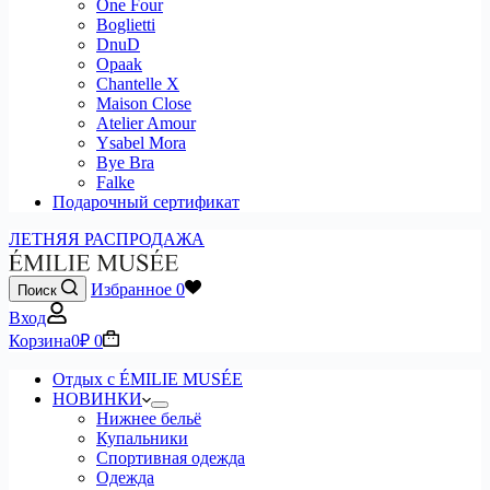
One Four
Boglietti
DnuD
Opaak
Chantelle X
Maison Close
Atelier Amour
Ysabel Mora
Bye Bra
Falke
Подарочный сертификат
ЛЕТНЯЯ РАСПРОДАЖА
Избранное
0
Поиск
Вход
Корзина
0
₽
0
Отдых с ÉMILIE MUSÉE
НОВИНКИ
Нижнее бельё
Купальники
Спортивная одежда
Одежда