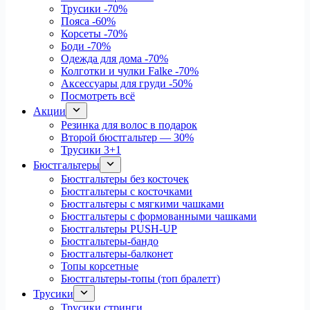
Трусики
-70%
Пояса
-60%
Корсеты
-70%
Боди
-70%
Одежда для дома
-70%
Колготки и чулки Falke
-70%
Аксессуары для груди
-50%
Посмотреть всё
Акции
Резинка для волос в подарок
Второй бюстгальтер — 30%
Трусики 3+1
Бюстгальтеры
Бюстгальтеры без косточек
Бюстгальтеры с косточками
Бюстгальтеры с мягкими чашками
Бюстгальтеры с формованными чашками
Бюстгальтеры PUSH-UP
Бюстгальтеры-бандо
Бюстгальтеры-балконет
Топы корсетные
Бюстгальтеры-топы (топ бралетт)
Трусики
Трусики стринги