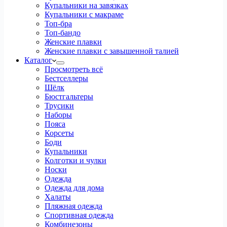
Купальники на завязках
Купальники с макраме
Топ-бра
Топ-бандо
Женские плавки
Женские плавки с завышенной талией
Каталог
Просмотреть всё
Бестселлеры
Шёлк
Бюстгальтеры
Трусики
Наборы
Пояса
Корсеты
Боди
Купальники
Колготки и чулки
Носки
Одежда
Одежда для дома
Халаты
Пляжная одежда
Спортивная одежда
Комбинезоны