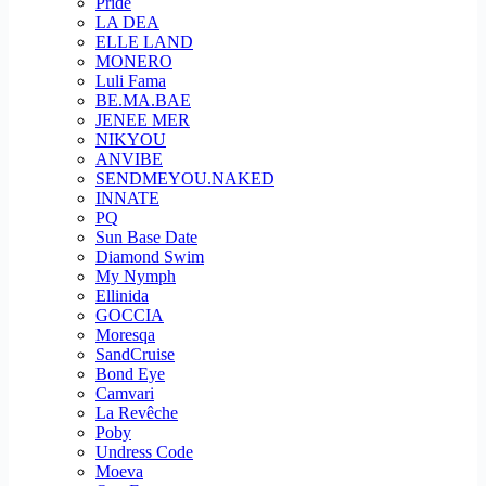
Pride
LA DEA
ELLE LAND
MONERO
Luli Fama
BE.MA.BAE
JENEE MER
NIKYOU
ANVIBE
SENDMEYOU.NAKED
INNATE
PQ
Sun Base Date
Diamond Swim
My Nymph
Ellinida
GOCCIA
Moresqa
SandCruise
Bond Eye
Camvari
La Revêche
Poby
Undress Code
Moeva