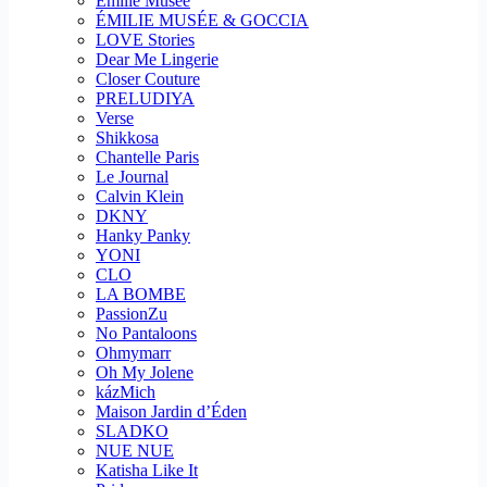
Emilie Musee
ÉMILIE MUSÉE & GOCCIA
LOVE Stories
Dear Me Lingerie
Closer Couture
PRELUDIYA
Verse
Shikkosa
Chantelle Paris
Le Journal
Calvin Klein
DKNY
Hanky Panky
YONI
CLO
LA BOMBE
PassionZu
No Pantaloons
Ohmymarr
Oh My Jolene
kázMich
Maison Jardin d’Éden
SLADKO
NUE NUE
Katisha Like It