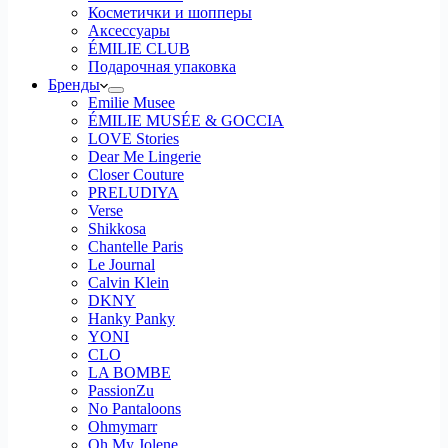
Косметички и шопперы
Аксессуары
ÉMILIE CLUB
Подарочная упаковка
Бренды
Emilie Musee
ÉMILIE MUSÉE & GOCCIA
LOVE Stories
Dear Me Lingerie
Closer Couture
PRELUDIYA
Verse
Shikkosa
Chantelle Paris
Le Journal
Calvin Klein
DKNY
Hanky Panky
YONI
CLO
LA BOMBE
PassionZu
No Pantaloons
Ohmymarr
Oh My Jolene