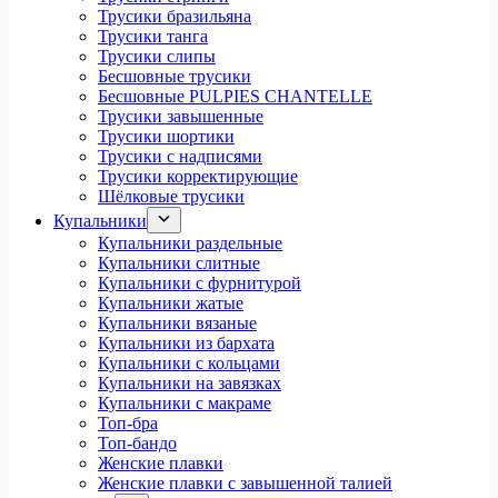
Трусики бразильяна
Трусики танга
Трусики слипы
Бесшовные трусики
Бесшовные PULPIES CHANTELLE
Трусики завышенные
Трусики шортики
Трусики с надписями
Трусики корректирующие
Шёлковые трусики
Купальники
Купальники раздельные
Купальники слитные
Купальники с фурнитурой
Купальники жатые
Купальники вязаные
Купальники из бархата
Купальники с кольцами
Купальники на завязках
Купальники с макраме
Топ-бра
Топ-бандо
Женские плавки
Женские плавки с завышенной талией