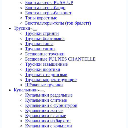
Бюстгальтеры PUSH-UP
Бюстгальтеры-бандо
Бюстгальтеры-балконет
Топы корсетные
Бюстгальтеры-топы (топ бралетт)
Трусики
Трусики стринги
Трусики бразильяна
Трусики танга
Трусики слипы
Бесшовные трусики
Бесшовные PULPIES CHANTELLE
Трусики завышенные
Трусики шортики
Трусики с надписями
Трусики корректирующие
Шёлковые трусики
Купальники
Купальники раздельные
Купальники слитные
Купальники с фурнитурой
Купальники жатые
Купальники вязаные
Купальники из бархата
Купальники с кольцами