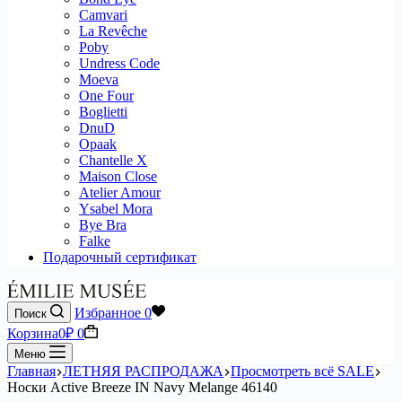
Camvari
La Revêche
Poby
Undress Code
Moeva
One Four
Boglietti
DnuD
Opaak
Chantelle X
Maison Close
Atelier Amour
Ysabel Mora
Bye Bra
Falke
Подарочный сертификат
Избранное
0
Поиск
Корзина
0
₽
0
Меню
Главная
ЛЕТНЯЯ РАСПРОДАЖА
Просмотреть всё SALE
Носки Active Breeze IN Navy Melange 46140