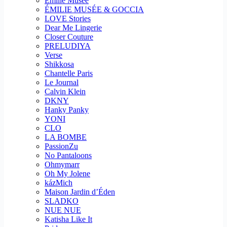
Emilie Musee
ÉMILIE MUSÉE & GOCCIA
LOVE Stories
Dear Me Lingerie
Closer Couture
PRELUDIYA
Verse
Shikkosa
Chantelle Paris
Le Journal
Calvin Klein
DKNY
Hanky Panky
YONI
CLO
LA BOMBE
PassionZu
No Pantaloons
Ohmymarr
Oh My Jolene
kázMich
Maison Jardin d’Éden
SLADKO
NUE NUE
Katisha Like It