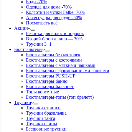
Боди
-70%
Одежда для дома
-70%
Колготки и чулки Falke
-70%
Аксессуары для груди
-50%
Посмотреть всё
Акции
Резинка для волос в подарок
Второй бюстгальтер — 30%
Трусики 3+1
Бюстгальтеры
Бюстгальтеры без косточек
Бюстгальтеры с косточками
Бюстгальтеры с мягкими чашками
Бюстгальтеры с формованными чашками
Бюстгальтеры PUSH-UP
Бюстгальтеры-бандо
Бюстгальтеры-балконет
Топы корсетные
Бюстгальтеры-топы (топ бралетт)
Трусики
Трусики стринги
Трусики бразильяна
Трусики танга
Трусики слипы
Бесшовные трусики