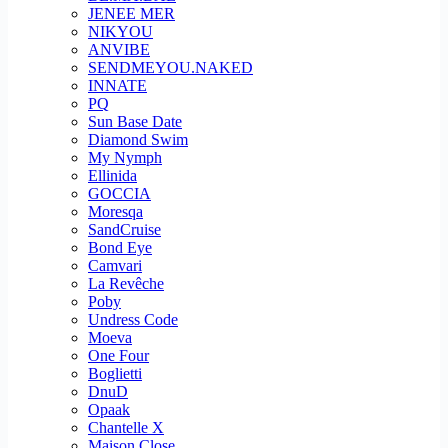
JENEE MER
NIKYOU
ANVIBE
SENDMEYOU.NAKED
INNATE
PQ
Sun Base Date
Diamond Swim
My Nymph
Ellinida
GOCCIA
Moresqa
SandCruise
Bond Eye
Camvari
La Revêche
Poby
Undress Code
Moeva
One Four
Boglietti
DnuD
Opaak
Chantelle X
Maison Close