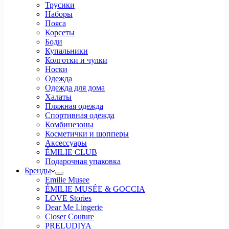
Трусики
Наборы
Пояса
Корсеты
Боди
Купальники
Колготки и чулки
Носки
Одежда
Одежда для дома
Халаты
Пляжная одежда
Спортивная одежда
Комбинезоны
Косметички и шопперы
Аксессуары
ÉMILIE CLUB
Подарочная упаковка
Бренды
Emilie Musee
ÉMILIE MUSÉE & GOCCIA
LOVE Stories
Dear Me Lingerie
Closer Couture
PRELUDIYA