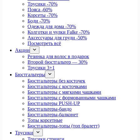
Трусики
-70%
Пояса
-60%
Корсеты
-70%
Боди
-70%
Одежда для дома
-70%
Колготки и чулки Falke
-70%
Аксессуары для груди
-50%
Посмотреть всё
Акции
Резинка для волос в подарок
Второй бюстгальтер — 30%
Трусики 3+1
Бюстгальтеры
Бюстгальтеры без косточек
Бюстгальтеры с косточками
Бюстгальтеры с мягкими чашками
Бюстгальтеры с формованными чашками
Бюстгальтеры PUSH-UP
Бюстгальтеры-бандо
Бюстгальтеры-балконет
Топы корсетные
Бюстгальтеры-топы (топ бралетт)
Трусики
Трусики стринги