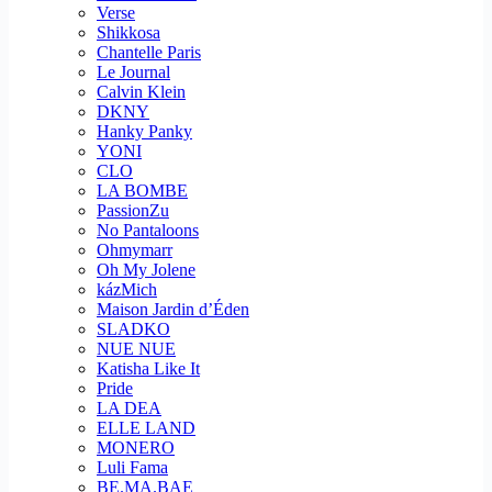
Verse
Shikkosa
Chantelle Paris
Le Journal
Calvin Klein
DKNY
Hanky Panky
YONI
CLO
LA BOMBE
PassionZu
No Pantaloons
Ohmymarr
Oh My Jolene
kázMich
Maison Jardin d’Éden
SLADKO
NUE NUE
Katisha Like It
Pride
LA DEA
ELLE LAND
MONERO
Luli Fama
BE.MA.BAE