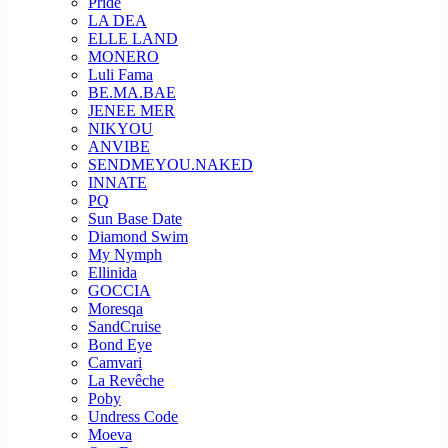
Pride
LA DEA
ELLE LAND
MONERO
Luli Fama
BE.MA.BAE
JENEE MER
NIKYOU
ANVIBE
SENDMEYOU.NAKED
INNATE
PQ
Sun Base Date
Diamond Swim
My Nymph
Ellinida
GOCCIA
Moresqa
SandCruise
Bond Eye
Camvari
La Revêche
Poby
Undress Code
Moeva