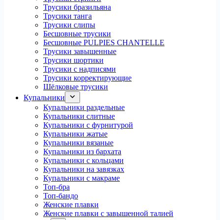
Трусики бразильяна
Трусики танга
Трусики слипы
Бесшовные трусики
Бесшовные PULPIES CHANTELLE
Трусики завышенные
Трусики шортики
Трусики с надписями
Трусики корректирующие
Шёлковые трусики
Купальники
Купальники раздельные
Купальники слитные
Купальники с фурнитурой
Купальники жатые
Купальники вязаные
Купальники из бархата
Купальники с кольцами
Купальники на завязках
Купальники с макраме
Топ-бра
Топ-бандо
Женские плавки
Женские плавки с завышенной талией