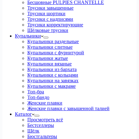
Бесшовные PULPIES CHANTELLE
Трусики завышенные
Трусики шортики
Трусики с надписями
Трусики корректирующие
Шёлковые трусики
Купальники
Купальники раздельные
Купальники слитные
Купальники с фурнитурой
Купальники жатые
Купальники вязаные
Купальники из бархата
Купальники с кольцами
Купальники на завязках
Купальники с макраме
Топ-бра
Топ-бандо
Женские плавки
Женские плавки с завышенной талией
Каталог
Просмотреть всё
Бестселлеры
Шёлк
Бюстгальтеры