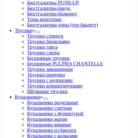
Бюстгальтеры PUSH-UP
Бюстгальтеры-бандо
Бюстгальтеры-балконет
Топы корсетные
Бюстгальтеры-топы (топ бралетт)
Трусики
Трусики стринги
Трусики бразильяна
Трусики танга
Трусики слипы
Бесшовные трусики
Бесшовные PULPIES CHANTELLE
Трусики завышенные
Трусики шортики
Трусики с надписями
Трусики корректирующие
Шёлковые трусики
Купальники
Купальники раздельные
Купальники слитные
Купальники с фурнитурой
Купальники жатые
Купальники вязаные
Купальники из бархата
Купальники с кольцами