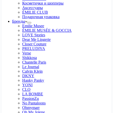
Косметички и шопперы
Аксессуары
ÉMILIE CLUB
Подарочная упаковка
Бренды
Emilie Musee
ÉMILIE MUSÉE & GOCCIA
LOVE Stories
Dear Me Lingerie
Closer Couture
PRELUDIYA
Verse
Shikkosa
Chantelle Paris
Le Journal
Calvin Klein
DKNY
Hanky Panky
YONI
CLO
LA BOMBE
PassionZu
No Pantaloons
Ohmymarr
Oh My Jolene