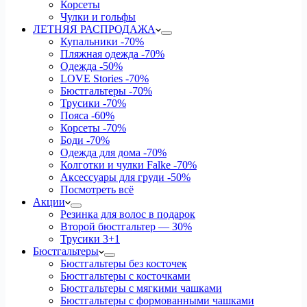
Корсеты
Чулки и гольфы
ЛЕТНЯЯ РАСПРОДАЖА
Купальники
-70%
Пляжная одежда
-70%
Одежда
-50%
LOVE Stories
-70%
Бюстгальтеры
-70%
Трусики
-70%
Пояса
-60%
Корсеты
-70%
Боди
-70%
Одежда для дома
-70%
Колготки и чулки Falke
-70%
Аксессуары для груди
-50%
Посмотреть всё
Акции
Резинка для волос в подарок
Второй бюстгальтер — 30%
Трусики 3+1
Бюстгальтеры
Бюстгальтеры без косточек
Бюстгальтеры с косточками
Бюстгальтеры с мягкими чашками
Бюстгальтеры с формованными чашками