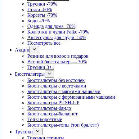
Трусики
-70%
Пояса
-60%
Корсеты
-70%
Боди
-70%
Одежда для дома
-70%
Колготки и чулки Falke
-70%
Аксессуары для груди
-50%
Посмотреть всё
Акции
Резинка для волос в подарок
Второй бюстгальтер — 30%
Трусики 3+1
Бюстгальтеры
Бюстгальтеры без косточек
Бюстгальтеры с косточками
Бюстгальтеры с мягкими чашками
Бюстгальтеры с формованными чашками
Бюстгальтеры PUSH-UP
Бюстгальтеры-бандо
Бюстгальтеры-балконет
Топы корсетные
Бюстгальтеры-топы (топ бралетт)
Трусики
Трусики стринги