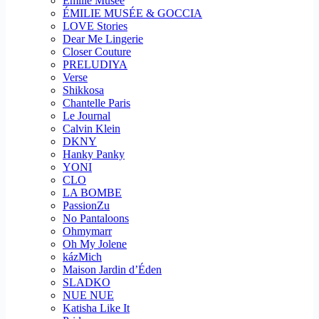
Emilie Musee
ÉMILIE MUSÉE & GOCCIA
LOVE Stories
Dear Me Lingerie
Closer Couture
PRELUDIYA
Verse
Shikkosa
Chantelle Paris
Le Journal
Calvin Klein
DKNY
Hanky Panky
YONI
CLO
LA BOMBE
PassionZu
No Pantaloons
Ohmymarr
Oh My Jolene
kázMich
Maison Jardin d’Éden
SLADKO
NUE NUE
Katisha Like It