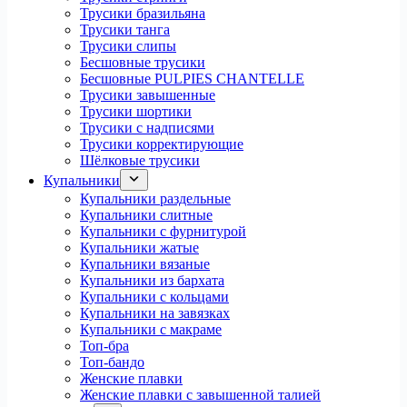
Трусики бразильяна
Трусики танга
Трусики слипы
Бесшовные трусики
Бесшовные PULPIES CHANTELLE
Трусики завышенные
Трусики шортики
Трусики с надписями
Трусики корректирующие
Шёлковые трусики
Купальники
Купальники раздельные
Купальники слитные
Купальники с фурнитурой
Купальники жатые
Купальники вязаные
Купальники из бархата
Купальники с кольцами
Купальники на завязках
Купальники с макраме
Топ-бра
Топ-бандо
Женские плавки
Женские плавки с завышенной талией