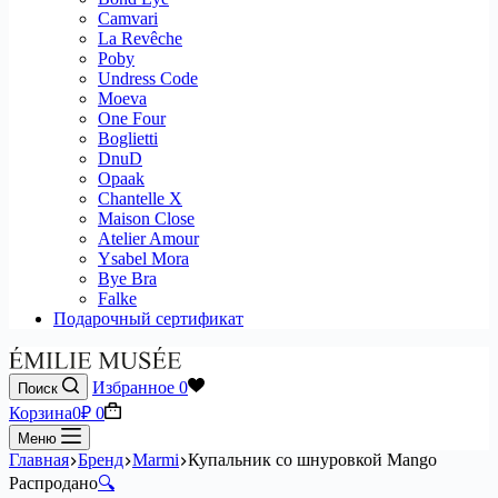
Camvari
La Revêche
Poby
Undress Code
Moeva
One Four
Boglietti
DnuD
Opaak
Chantelle X
Maison Close
Atelier Amour
Ysabel Mora
Bye Bra
Falke
Подарочный сертификат
Избранное
0
Поиск
Корзина
0
₽
0
Меню
Главная
Бренд
Marmi
Купальник cо шнуровкой Mango
Распродано
🔍