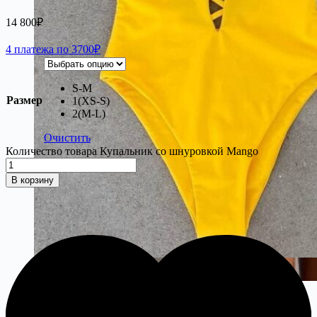
14 800
₽
4 платежа по 3700₽
S-M
Размер
1(XS-S)
2(M-L)
Очистить
Количество товара Купальник cо шнуровкой Mango
В корзину