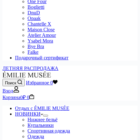
One Four
Boglietti
DnuD
Opaak
Chantelle X
Maison Close
Atelier Amour
Ysabel Mora
Bye Bra
Falke
Подарочный сертификат
ЛЕТНЯЯ РАСПРОДАЖА
Избранное
0
Поиск
Вход
Корзина
0
₽
0
Отдых с ÉMILIE MUSÉE
НОВИНКИ
Нижнее бельё
Купальники
Спортивная одежда
Одежда