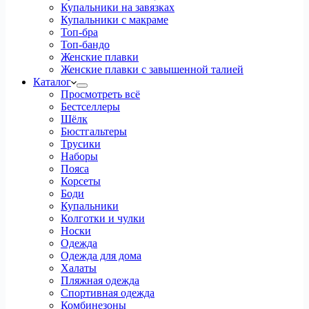
Купальники на завязках
Купальники с макраме
Топ-бра
Топ-бандо
Женские плавки
Женские плавки с завышенной талией
Каталог
Просмотреть всё
Бестселлеры
Шёлк
Бюстгальтеры
Трусики
Наборы
Пояса
Корсеты
Боди
Купальники
Колготки и чулки
Носки
Одежда
Одежда для дома
Халаты
Пляжная одежда
Спортивная одежда
Комбинезоны