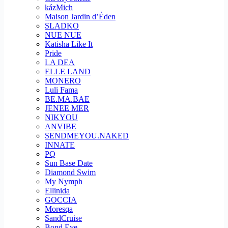
kázMich
Maison Jardin d’Éden
SLADKO
NUE NUE
Katisha Like It
Pride
LA DEA
ELLE LAND
MONERO
Luli Fama
BE.MA.BAE
JENEE MER
NIKYOU
ANVIBE
SENDMEYOU.NAKED
INNATE
PQ
Sun Base Date
Diamond Swim
My Nymph
Ellinida
GOCCIA
Moresqa
SandCruise
Bond Eye