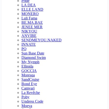
Pride
LA DEA
ELLE LAND
MONERO
Luli Fama
BE.MA.BAE
JENEE MER
NIKYOU
ANVIBE
SENDMEYOU.NAKED
INNATE
PQ
Sun Base Date
Diamond Swim
My Nymph
Ellinida
GOCCIA
Moresqa
SandCruise
Bond Eye
Camvari
La Revêche
Poby
Undress Code
Moeva