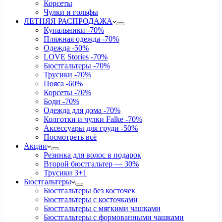
Корсеты
Чулки и гольфы
ЛЕТНЯЯ РАСПРОДАЖА
Купальники
-70%
Пляжная одежда
-70%
Одежда
-50%
LOVE Stories
-70%
Бюстгальтеры
-70%
Трусики
-70%
Пояса
-60%
Корсеты
-70%
Боди
-70%
Одежда для дома
-70%
Колготки и чулки Falke
-70%
Аксессуары для груди
-50%
Посмотреть всё
Акции
Резинка для волос в подарок
Второй бюстгальтер — 30%
Трусики 3+1
Бюстгальтеры
Бюстгальтеры без косточек
Бюстгальтеры с косточками
Бюстгальтеры с мягкими чашками
Бюстгальтеры с формованными чашками