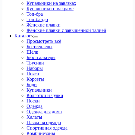
Купальники на завязках
Купальники с макраме
Топ-бра
Топ-бандо
Женские плавки
Женские плавки с завышенной талией
Каталог
Просмотреть всё
Бестселлеры
Шёлк
Бюстгальтеры
Трусики
Наборы
Пояса
Корсеты
Боди
Купальники
Колготки и чулки
Носки
Одежда
Одежда для дома
Халаты
Пляжная одежда
Спортивная одежда
Комбинезоны