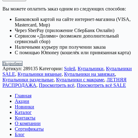
Вы можете оплатить заказ одним из следующих способов:
Банковской картой на сайте интернет-магазина (VISA,
Mastercard, Мир)
Через SberPay (приложение СберБанк Онлайн)
Сервисом «Долями» (возможен дополнительный
сервисный сбор)
Наличными курьеру при получении заказа
С помощью Юmoney (кошелёк или привязанная карта)
Подробнее
Артикул:
289135
Категории:
Soleil
,
Купальники
,
Купальники
SALE
,
Купальники вязаные
,
Купальники на завязках
,
Купальники раздельные
,
Купальники с макраме
,
ЛЕТНЯЯ
РАСПРОДАЖА
,
Просмотреть всё
,
Просмотреть всё SALE
Главная
Акции
Новинки
Каталог
Контакты
О компании
Сертификаты
Блог