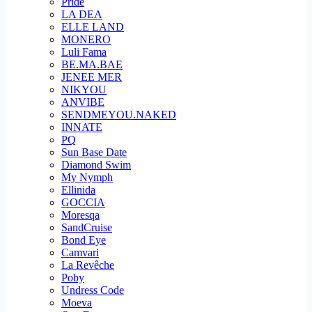
Pride
LA DEA
ELLE LAND
MONERO
Luli Fama
BE.MA.BAE
JENEE MER
NIKYOU
ANVIBE
SENDMEYOU.NAKED
INNATE
PQ
Sun Base Date
Diamond Swim
My Nymph
Ellinida
GOCCIA
Moresqa
SandCruise
Bond Eye
Camvari
La Revêche
Poby
Undress Code
Moeva