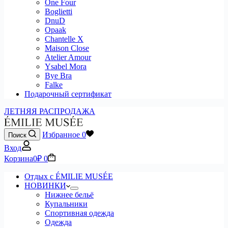
One Four
Boglietti
DnuD
Opaak
Chantelle X
Maison Close
Atelier Amour
Ysabel Mora
Bye Bra
Falke
Подарочный сертификат
ЛЕТНЯЯ РАСПРОДАЖА
Избранное
0
Поиск
Вход
Корзина
0
₽
0
Отдых с ÉMILIE MUSÉE
НОВИНКИ
Нижнее бельё
Купальники
Спортивная одежда
Одежда