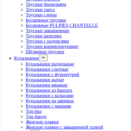
Трусики бразильяна
Трусики танга
Трусики слипы
Бесшовные трусики
Бесшовные PULPIES CHANTELLE
Трусики завышенные
Трусики шортики
Трусики с надписями
Трусики корректирующие
Шёлковые трусики
Купальники
Купальники раздельные
Купальники слитные
Купальники с фурнитурой
Купальники жатые
Купальники вязаные
Купальники из бархата
Купальники с кольцами
Купальники на завязках
Купальники с макраме
Топ-бра
Топ-бандо
Женские плавки
Женские плавки с завышенной талией