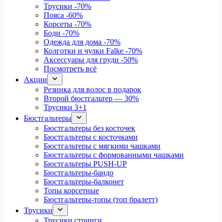
Трусики
-70%
Пояса
-60%
Корсеты
-70%
Боди
-70%
Одежда для дома
-70%
Колготки и чулки Falke
-70%
Аксессуары для груди
-50%
Посмотреть всё
Акции
Резинка для волос в подарок
Второй бюстгальтер — 30%
Трусики 3+1
Бюстгальтеры
Бюстгальтеры без косточек
Бюстгальтеры с косточками
Бюстгальтеры с мягкими чашками
Бюстгальтеры с формованными чашками
Бюстгальтеры PUSH-UP
Бюстгальтеры-бандо
Бюстгальтеры-балконет
Топы корсетные
Бюстгальтеры-топы (топ бралетт)
Трусики
Трусики стринги