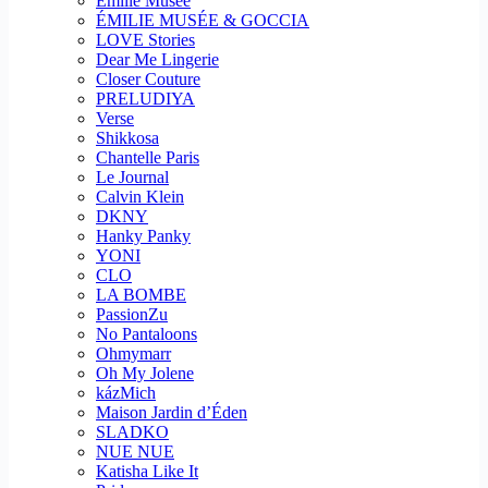
Emilie Musee
ÉMILIE MUSÉE & GOCCIA
LOVE Stories
Dear Me Lingerie
Closer Couture
PRELUDIYA
Verse
Shikkosa
Chantelle Paris
Le Journal
Calvin Klein
DKNY
Hanky Panky
YONI
CLO
LA BOMBE
PassionZu
No Pantaloons
Ohmymarr
Oh My Jolene
kázMich
Maison Jardin d’Éden
SLADKO
NUE NUE
Katisha Like It