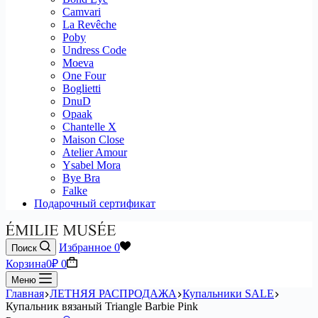
Camvari
La Revêche
Poby
Undress Code
Moeva
One Four
Boglietti
DnuD
Opaak
Chantelle X
Maison Close
Atelier Amour
Ysabel Mora
Bye Bra
Falke
Подарочный сертификат
Избранное
0
Поиск
Корзина
0
₽
0
Меню
Главная
ЛЕТНЯЯ РАСПРОДАЖА
Купальники SALE
Купальник вязаный Triangle Barbie Pink