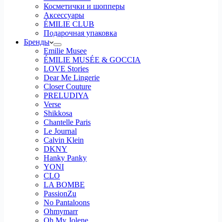
Косметички и шопперы
Аксессуары
ÉMILIE CLUB
Подарочная упаковка
Бренды
Emilie Musee
ÉMILIE MUSÉE & GOCCIA
LOVE Stories
Dear Me Lingerie
Closer Couture
PRELUDIYA
Verse
Shikkosa
Chantelle Paris
Le Journal
Calvin Klein
DKNY
Hanky Panky
YONI
CLO
LA BOMBE
PassionZu
No Pantaloons
Ohmymarr
Oh My Jolene