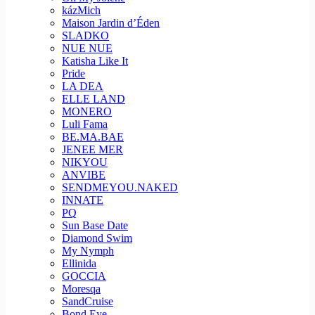
kázMich
Maison Jardin d’Éden
SLADKO
NUE NUE
Katisha Like It
Pride
LA DEA
ELLE LAND
MONERO
Luli Fama
BE.MA.BAE
JENEE MER
NIKYOU
ANVIBE
SENDMEYOU.NAKED
INNATE
PQ
Sun Base Date
Diamond Swim
My Nymph
Ellinida
GOCCIA
Moresqa
SandCruise
Bond Eye