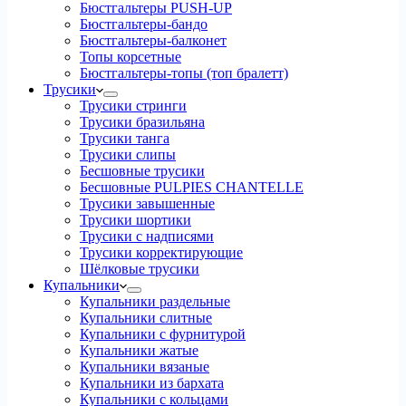
Бюстгальтеры PUSH-UP
Бюстгальтеры-бандо
Бюстгальтеры-балконет
Топы корсетные
Бюстгальтеры-топы (топ бралетт)
Трусики
Трусики стринги
Трусики бразильяна
Трусики танга
Трусики слипы
Бесшовные трусики
Бесшовные PULPIES CHANTELLE
Трусики завышенные
Трусики шортики
Трусики с надписями
Трусики корректирующие
Шёлковые трусики
Купальники
Купальники раздельные
Купальники слитные
Купальники с фурнитурой
Купальники жатые
Купальники вязаные
Купальники из бархата
Купальники с кольцами