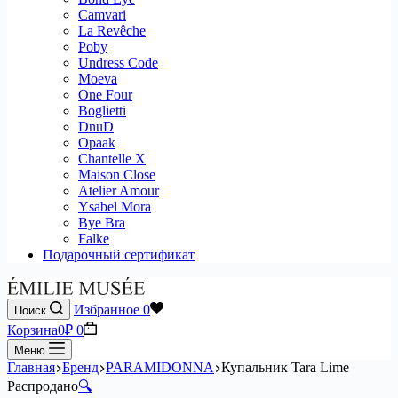
Camvari
La Revêche
Poby
Undress Code
Moeva
One Four
Boglietti
DnuD
Opaak
Chantelle X
Maison Close
Atelier Amour
Ysabel Mora
Bye Bra
Falke
Подарочный сертификат
Избранное
0
Поиск
Корзина
0
₽
0
Меню
Главная
Бренд
PARAMIDONNA
Купальник Tara Lime
Распродано
🔍