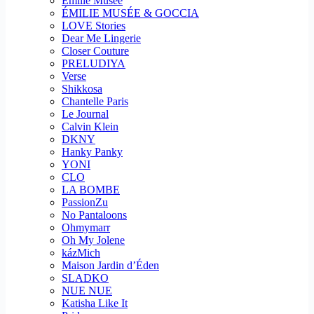
Emilie Musee
ÉMILIE MUSÉE & GOCCIA
LOVE Stories
Dear Me Lingerie
Closer Couture
PRELUDIYA
Verse
Shikkosa
Chantelle Paris
Le Journal
Calvin Klein
DKNY
Hanky Panky
YONI
CLO
LA BOMBE
PassionZu
No Pantaloons
Ohmymarr
Oh My Jolene
kázMich
Maison Jardin d’Éden
SLADKO
NUE NUE
Katisha Like It