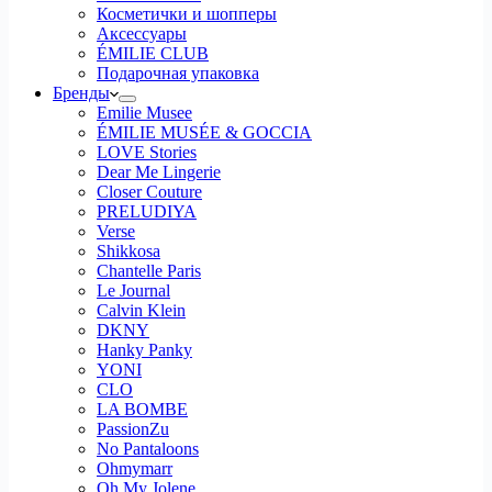
Косметички и шопперы
Аксессуары
ÉMILIE CLUB
Подарочная упаковка
Бренды
Emilie Musee
ÉMILIE MUSÉE & GOCCIA
LOVE Stories
Dear Me Lingerie
Closer Couture
PRELUDIYA
Verse
Shikkosa
Chantelle Paris
Le Journal
Calvin Klein
DKNY
Hanky Panky
YONI
CLO
LA BOMBE
PassionZu
No Pantaloons
Ohmymarr
Oh My Jolene