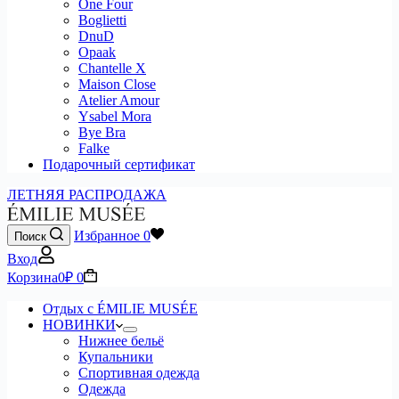
One Four
Boglietti
DnuD
Opaak
Chantelle X
Maison Close
Atelier Amour
Ysabel Mora
Bye Bra
Falke
Подарочный сертификат
ЛЕТНЯЯ РАСПРОДАЖА
Избранное
0
Поиск
Вход
Корзина
0
₽
0
Отдых с ÉMILIE MUSÉE
НОВИНКИ
Нижнее бельё
Купальники
Спортивная одежда
Одежда