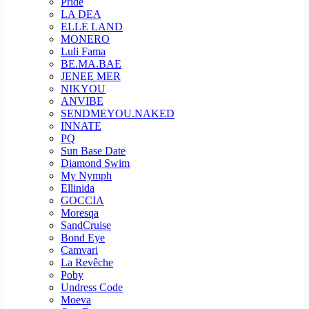
Pride
LA DEA
ELLE LAND
MONERO
Luli Fama
BE.MA.BAE
JENEE MER
NIKYOU
ANVIBE
SENDMEYOU.NAKED
INNATE
PQ
Sun Base Date
Diamond Swim
My Nymph
Ellinida
GOCCIA
Moresqa
SandCruise
Bond Eye
Camvari
La Revêche
Poby
Undress Code
Moeva