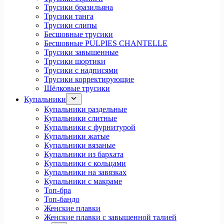
Трусики бразильяна
Трусики танга
Трусики слипы
Бесшовные трусики
Бесшовные PULPIES CHANTELLE
Трусики завышенные
Трусики шортики
Трусики с надписями
Трусики корректирующие
Шёлковые трусики
Купальники
Купальники раздельные
Купальники слитные
Купальники с фурнитурой
Купальники жатые
Купальники вязаные
Купальники из бархата
Купальники с кольцами
Купальники на завязках
Купальники с макраме
Топ-бра
Топ-бандо
Женские плавки
Женские плавки с завышенной талией