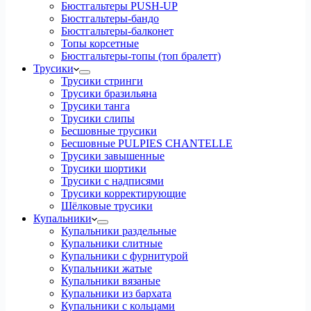
Бюстгальтеры PUSH-UP
Бюстгальтеры-бандо
Бюстгальтеры-балконет
Топы корсетные
Бюстгальтеры-топы (топ бралетт)
Трусики
Трусики стринги
Трусики бразильяна
Трусики танга
Трусики слипы
Бесшовные трусики
Бесшовные PULPIES CHANTELLE
Трусики завышенные
Трусики шортики
Трусики с надписями
Трусики корректирующие
Шёлковые трусики
Купальники
Купальники раздельные
Купальники слитные
Купальники с фурнитурой
Купальники жатые
Купальники вязаные
Купальники из бархата
Купальники с кольцами