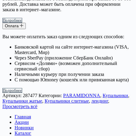
рублей. Доставка может быть оплачена при оформлении
заказа в интернет–магазине.
Подробнее
Оплата
Вы можете оплатить заказ одним из следующих способов:
Банковской картой на сайте интернет-магазина (VISA,
Mastercard, Мир)
Через SberPay (приложение СберБанк Онлайн)
Сервисом «Долями» (возможен дополнительный
сервисный сбор)
Наличными курьеру при получении заказа
С помощью Юmoney (кошелёк или привязанная карта)
Подробнее
Артикул:
287477
Категории:
PARAMIDONNA
,
Купальники
,
Купальники жатые
,
Купальники слитные
,
лендинг
,
Просмотреть всё
Главная
Акции
Новинки
Каталог