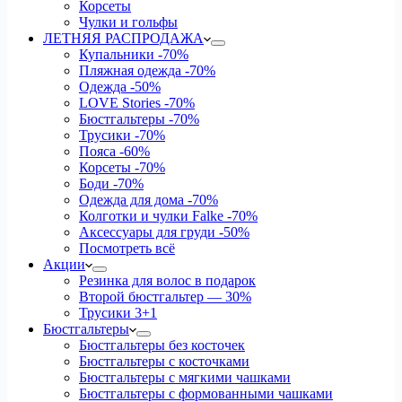
Корсеты
Чулки и гольфы
ЛЕТНЯЯ РАСПРОДАЖА
Купальники
-70%
Пляжная одежда
-70%
Одежда
-50%
LOVE Stories
-70%
Бюстгальтеры
-70%
Трусики
-70%
Пояса
-60%
Корсеты
-70%
Боди
-70%
Одежда для дома
-70%
Колготки и чулки Falke
-70%
Аксессуары для груди
-50%
Посмотреть всё
Акции
Резинка для волос в подарок
Второй бюстгальтер — 30%
Трусики 3+1
Бюстгальтеры
Бюстгальтеры без косточек
Бюстгальтеры с косточками
Бюстгальтеры с мягкими чашками
Бюстгальтеры с формованными чашками