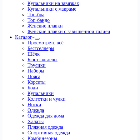
Купальники на завязках
Купальники с макраме
Топ-бра
Топ-бандо
Женские плавки
Женские плавки с завышенной талией
Каталог
Просмотреть всё
Бестселлеры
Шёлк
Бюстгальтеры
Трусики
Наборы
Пояса
Корсеты
Боди
Купальники
Колготки и чулки
Носки
Одежда
Одежда для дома
Халаты
Пляжная одежда
Спортивная одежда
Комбинезоны