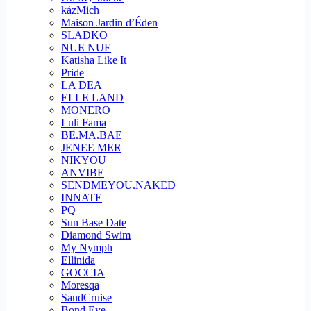
kázMich
Maison Jardin d’Éden
SLADKO
NUE NUE
Katisha Like It
Pride
LA DEA
ELLE LAND
MONERO
Luli Fama
BE.MA.BAE
JENEE MER
NIKYOU
ANVIBE
SENDMEYOU.NAKED
INNATE
PQ
Sun Base Date
Diamond Swim
My Nymph
Ellinida
GOCCIA
Moresqa
SandCruise
Bond Eye