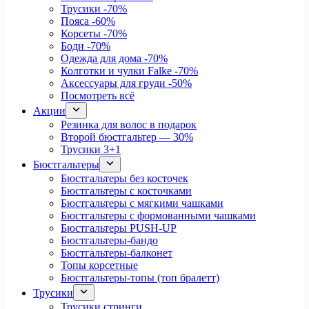
Трусики
-70%
Пояса
-60%
Корсеты
-70%
Боди
-70%
Одежда для дома
-70%
Колготки и чулки Falke
-70%
Аксессуары для груди
-50%
Посмотреть всё
Акции
Резинка для волос в подарок
Второй бюстгальтер — 30%
Трусики 3+1
Бюстгальтеры
Бюстгальтеры без косточек
Бюстгальтеры с косточками
Бюстгальтеры с мягкими чашками
Бюстгальтеры с формованными чашками
Бюстгальтеры PUSH-UP
Бюстгальтеры-бандо
Бюстгальтеры-балконет
Топы корсетные
Бюстгальтеры-топы (топ бралетт)
Трусики
Трусики стринги