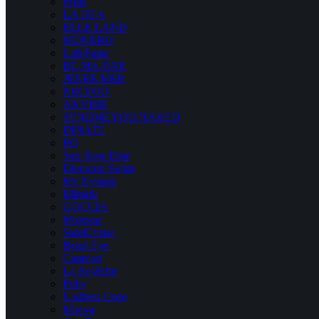
Pride
LA DEA
ELLE LAND
MONERO
Luli Fama
BE.MA.BAE
JENEE MER
NIKYOU
ANVIBE
SENDMEYOU.NAKED
INNATE
PQ
Sun Base Date
Diamond Swim
My Nymph
Ellinida
GOCCIA
Moresqa
SandCruise
Bond Eye
Camvari
La Revêche
Poby
Undress Code
Moeva