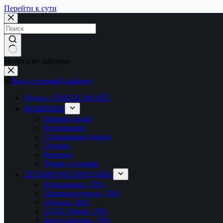
Перейти к сути
Ничего не найдено
Вход в личный кабинет
Отдых с ÉMILIE MUSÉE
НОВИНКИ
Нижнее бельё
Купальники
Спортивная одежда
Одежда
Корсеты
Чулки и гольфы
ЛЕТНЯЯ РАСПРОДАЖА
Купальники
-70%
Пляжная одежда
-70%
Одежда
-50%
LOVE Stories
-70%
Бюстгальтеры
-70%