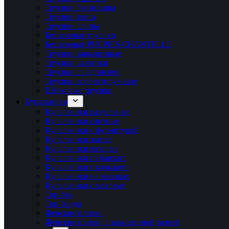
Трусики бразильяна
Трусики танга
Трусики слипы
Бесшовные трусики
Бесшовные PULPIES CHANTELLE
Трусики завышенные
Трусики шортики
Трусики с надписями
Трусики корректирующие
Шёлковые трусики
Купальники
Купальники раздельные
Купальники слитные
Купальники с фурнитурой
Купальники жатые
Купальники вязаные
Купальники из бархата
Купальники с кольцами
Купальники на завязках
Купальники с макраме
Топ-бра
Топ-бандо
Женские плавки
Женские плавки с завышенной талией