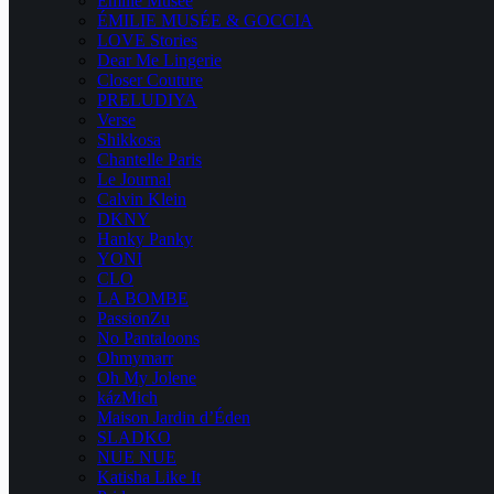
Emilie Musee
ÉMILIE MUSÉE & GOCCIA
LOVE Stories
Dear Me Lingerie
Closer Couture
PRELUDIYA
Verse
Shikkosa
Chantelle Paris
Le Journal
Calvin Klein
DKNY
Hanky Panky
YONI
CLO
LA BOMBE
PassionZu
No Pantaloons
Ohmymarr
Oh My Jolene
kázMich
Maison Jardin d’Éden
SLADKO
NUE NUE
Katisha Like It