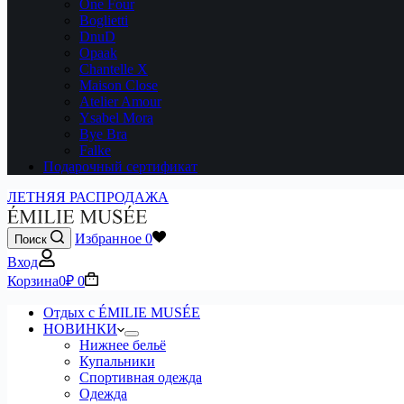
One Four
Boglietti
DnuD
Opaak
Chantelle X
Maison Close
Atelier Amour
Ysabel Mora
Bye Bra
Falke
Подарочный сертификат
ЛЕТНЯЯ РАСПРОДАЖА
Избранное
0
Поиск
Вход
Корзина
0
₽
0
Отдых с ÉMILIE MUSÉE
НОВИНКИ
Нижнее бельё
Купальники
Спортивная одежда
Одежда