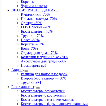
Корсеты
Чулки и гольфы
ЛЕТНЯЯ РАСПРОДАЖА
Купальники
-70%
Пляжная одежда
-70%
Одежда
-50%
LOVE Stories
-70%
Бюстгальтеры
-70%
Трусики
-70%
Пояса
-60%
Корсеты
-70%
Боди
-70%
Одежда для дома
-70%
Колготки и чулки Falke
-70%
Аксессуары для груди
-50%
Посмотреть всё
Акции
Резинка для волос в подарок
Второй бюстгальтер — 30%
Трусики 3+1
Бюстгальтеры
Бюстгальтеры без косточек
Бюстгальтеры с косточками
Бюстгальтеры с мягкими чашками
Бюстгальтеры с формованными чашками