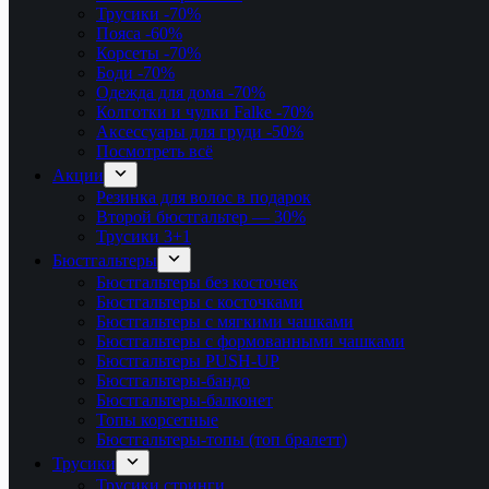
Трусики
-70%
Пояса
-60%
Корсеты
-70%
Боди
-70%
Одежда для дома
-70%
Колготки и чулки Falke
-70%
Аксессуары для груди
-50%
Посмотреть всё
Акции
Резинка для волос в подарок
Второй бюстгальтер — 30%
Трусики 3+1
Бюстгальтеры
Бюстгальтеры без косточек
Бюстгальтеры с косточками
Бюстгальтеры с мягкими чашками
Бюстгальтеры с формованными чашками
Бюстгальтеры PUSH-UP
Бюстгальтеры-бандо
Бюстгальтеры-балконет
Топы корсетные
Бюстгальтеры-топы (топ бралетт)
Трусики
Трусики стринги