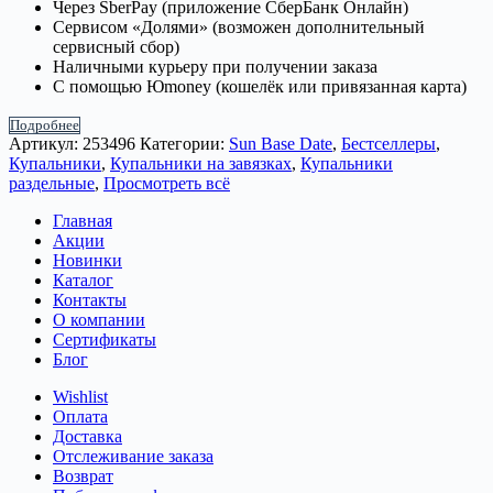
Через SberPay (приложение СберБанк Онлайн)
Сервисом «Долями» (возможен дополнительный
сервисный сбор)
Наличными курьеру при получении заказа
С помощью Юmoney (кошелёк или привязанная карта)
Подробнее
Артикул:
253496
Категории:
Sun Base Date
,
Бестселлеры
,
Купальники
,
Купальники на завязках
,
Купальники
раздельные
,
Просмотреть всё
Главная
Акции
Новинки
Каталог
Контакты
О компании
Сертификаты
Блог
Wishlist
Оплата
Доставка
Отслеживание заказа
Возврат