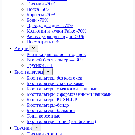
Трусики
-70%
Пояса
-60%
Корсеты
-70%
Боди
-70%
Одежда для дома
-70%
Колготки и чулки Falke
-70%
Аксессуары для груди
-50%
Посмотреть всё
Акции
Резинка для волос в подарок
Второй бюстгальтер — 30%
Трусики 3+1
Бюстгальтеры
Бюстгальтеры без косточек
Бюстгальтеры с косточками
Бюстгальтеры с мягкими чашками
Бюстгальтеры с формованными чашками
Бюстгальтеры PUSH-UP
Бюстгальтеры-бандо
Бюстгальтеры-балконет
Топы корсетные
Бюстгальтеры-топы (топ бралетт)
Трусики
Трусики стринги