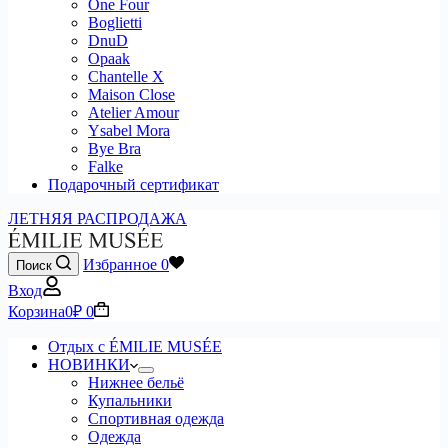
One Four
Boglietti
DnuD
Opaak
Chantelle X
Maison Close
Atelier Amour
Ysabel Mora
Bye Bra
Falke
Подарочный сертификат
ЛЕТНЯЯ РАСПРОДАЖА
Избранное
0
Поиск
Вход
Корзина
0
₽
0
Отдых с ÉMILIE MUSÉE
НОВИНКИ
Нижнее бельё
Купальники
Спортивная одежда
Одежда