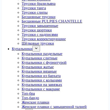
Трусики бразильяна
Трусики танга
Трусики слипы
Бесшовные трусики
Бесшовные PULPIES CHANTELLE
Трусики завышенные
Трусики шортики
Трусики с надписями
Трусики корректирующие
Шёлковые трусики
Купальники
Купальники раздельные
Купальники слитные
Купальники с фурнитурой
Купальники жатые
Купальники вязаные
Купальники из бархата
Купальники с кольцами
Купальники на завязках
Купальники с макраме
Топ-бра
Топ-бандо
Женские плавки
Женские плавки с завышенной талией