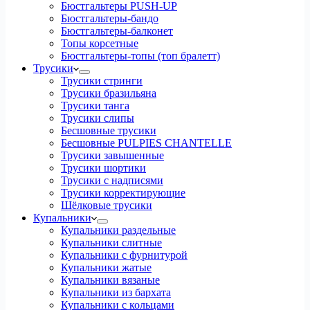
Бюстгальтеры PUSH-UP
Бюстгальтеры-бандо
Бюстгальтеры-балконет
Топы корсетные
Бюстгальтеры-топы (топ бралетт)
Трусики
Трусики стринги
Трусики бразильяна
Трусики танга
Трусики слипы
Бесшовные трусики
Бесшовные PULPIES CHANTELLE
Трусики завышенные
Трусики шортики
Трусики с надписями
Трусики корректирующие
Шёлковые трусики
Купальники
Купальники раздельные
Купальники слитные
Купальники с фурнитурой
Купальники жатые
Купальники вязаные
Купальники из бархата
Купальники с кольцами