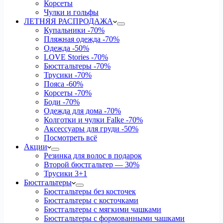
Корсеты
Чулки и гольфы
ЛЕТНЯЯ РАСПРОДАЖА
Купальники
-70%
Пляжная одежда
-70%
Одежда
-50%
LOVE Stories
-70%
Бюстгальтеры
-70%
Трусики
-70%
Пояса
-60%
Корсеты
-70%
Боди
-70%
Одежда для дома
-70%
Колготки и чулки Falke
-70%
Аксессуары для груди
-50%
Посмотреть всё
Акции
Резинка для волос в подарок
Второй бюстгальтер — 30%
Трусики 3+1
Бюстгальтеры
Бюстгальтеры без косточек
Бюстгальтеры с косточками
Бюстгальтеры с мягкими чашками
Бюстгальтеры с формованными чашками