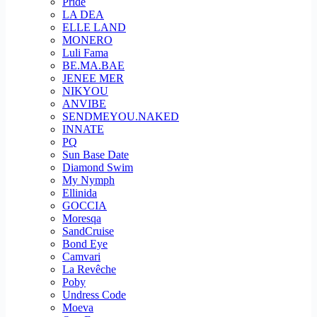
Pride
LA DEA
ELLE LAND
MONERO
Luli Fama
BE.MA.BAE
JENEE MER
NIKYOU
ANVIBE
SENDMEYOU.NAKED
INNATE
PQ
Sun Base Date
Diamond Swim
My Nymph
Ellinida
GOCCIA
Moresqa
SandCruise
Bond Eye
Camvari
La Revêche
Poby
Undress Code
Moeva