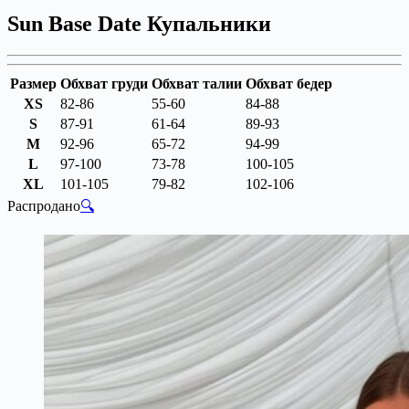
Sun Base Date Купальники
Размер
Обхват груди
Обхват талии
Обхват бедер
XS
82-86
55-60
84-88
S
87-91
61-64
89-93
M
92-96
65-72
94-99
L
97-100
73-78
100-105
XL
101-105
79-82
102-106
Распродано
🔍