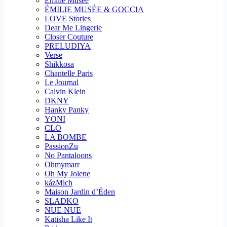
Emilie Musee
ÉMILIE MUSÉE & GOCCIA
LOVE Stories
Dear Me Lingerie
Closer Couture
PRELUDIYA
Verse
Shikkosa
Chantelle Paris
Le Journal
Calvin Klein
DKNY
Hanky Panky
YONI
CLO
LA BOMBE
PassionZu
No Pantaloons
Ohmymarr
Oh My Jolene
kázMich
Maison Jardin d’Éden
SLADKO
NUE NUE
Katisha Like It