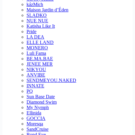
kázMich
Maison Jardin d’Éden
SLADKO
NUE NUE
Katisha Like It
Pride
LA DEA
ELLE LAND
MONERO
Luli Fama
BE.MA.BAE
JENEE MER
NIKYOU
ANVIBE
SENDMEYOU.NAKED
INNATE
PQ
Sun Base Date
Diamond Swim
My Nymph
Ellinida
GOCCIA
Moresqa
SandCruise
Bond Eye