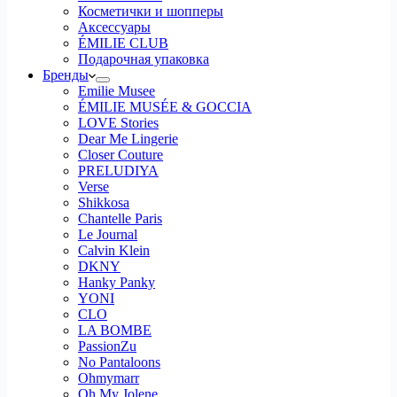
Косметички и шопперы
Аксессуары
ÉMILIE CLUB
Подарочная упаковка
Бренды
Emilie Musee
ÉMILIE MUSÉE & GOCCIA
LOVE Stories
Dear Me Lingerie
Closer Couture
PRELUDIYA
Verse
Shikkosa
Chantelle Paris
Le Journal
Calvin Klein
DKNY
Hanky Panky
YONI
CLO
LA BOMBE
PassionZu
No Pantaloons
Ohmymarr
Oh My Jolene