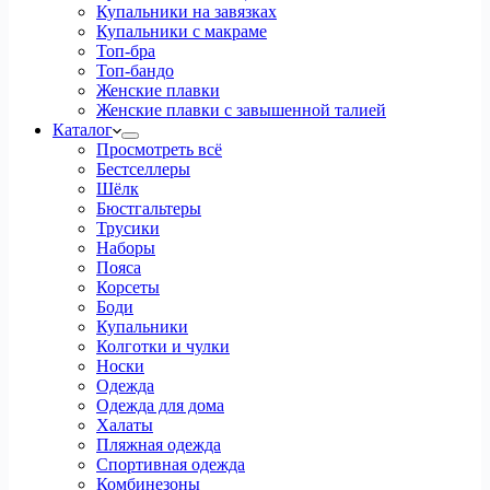
Купальники на завязках
Купальники с макраме
Топ-бра
Топ-бандо
Женские плавки
Женские плавки с завышенной талией
Каталог
Просмотреть всё
Бестселлеры
Шёлк
Бюстгальтеры
Трусики
Наборы
Пояса
Корсеты
Боди
Купальники
Колготки и чулки
Носки
Одежда
Одежда для дома
Халаты
Пляжная одежда
Спортивная одежда
Комбинезоны