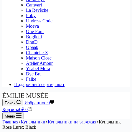
Camvari
La Revêche
Poby
Undress Code
Moeva
One Four
Boglietti
DnuD
Opaak
Chantelle X
Maison Close
Atelier Amour
Ysabel Mora
Bye Bra
Falke
Подарочный сертификат
Избранное
0
Поиск
Корзина
0
₽
0
Меню
Главная
Купальники
Купальники на завязках
Купальник
Rose Lurex Black