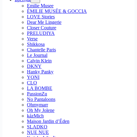
Emilie Musee
ÉMILIE MUSÉE & GOCCIA
LOVE Stories
Dear Me Lingerie
Closer Couture
PRELUDIYA
Verse
Shikkosa
Chantelle Paris
Le Journal
Calvin Klein
DKNY
Hanky Panky
YONI
CLO
LA BOMBE
PassionZu
No Pantaloons
Ohmymarr
Oh My Jolene
kázMich
Maison Jardin d’Éden
SLADKO
NUE NUE