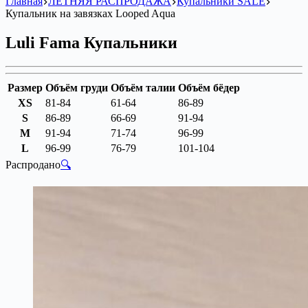
Главная
ЛЕТНЯЯ РАСПРОДАЖА
Купальники SALE
Купальник на завязках Looped Aqua
Luli Fama Купальники
Размер
Объём груди
Объём талии
Объём бёдер
XS
81-84
61-64
86-89
S
86-89
66-69
91-94
M
91-94
71-74
96-99
L
96-99
76-79
101-104
Распродано
🔍