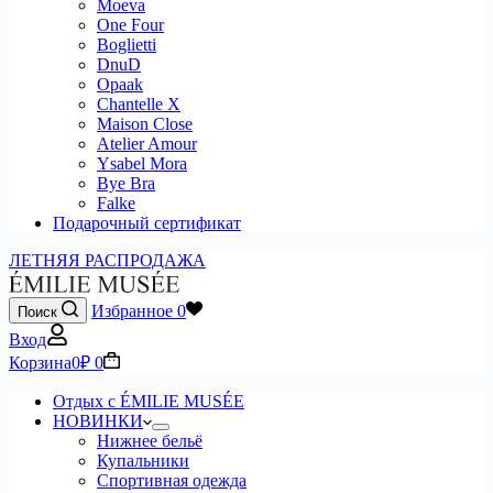
Moeva
One Four
Boglietti
DnuD
Opaak
Chantelle X
Maison Close
Atelier Amour
Ysabel Mora
Bye Bra
Falke
Подарочный сертификат
ЛЕТНЯЯ РАСПРОДАЖА
Избранное
0
Поиск
Вход
Корзина
0
₽
0
Отдых с ÉMILIE MUSÉE
НОВИНКИ
Нижнее бельё
Купальники
Спортивная одежда