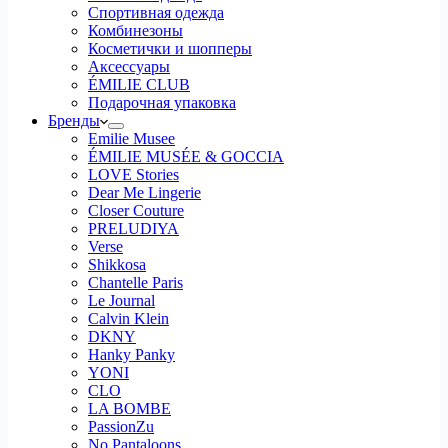
Спортивная одежда
Комбинезоны
Косметички и шопперы
Аксессуары
ÉMILIE CLUB
Подарочная упаковка
Бренды
Emilie Musee
ÉMILIE MUSÉE & GOCCIA
LOVE Stories
Dear Me Lingerie
Closer Couture
PRELUDIYA
Verse
Shikkosa
Chantelle Paris
Le Journal
Calvin Klein
DKNY
Hanky Panky
YONI
CLO
LA BOMBE
PassionZu
No Pantaloons