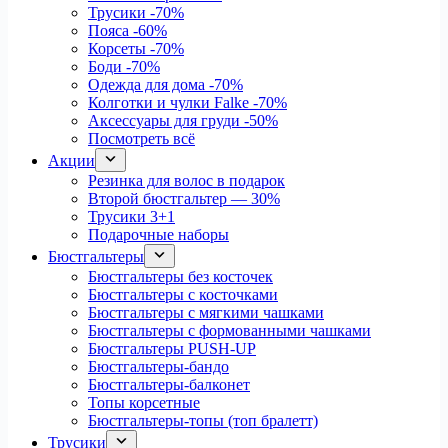
Трусики
-70%
Пояса
-60%
Корсеты
-70%
Боди
-70%
Одежда для дома
-70%
Колготки и чулки Falke
-70%
Аксессуары для груди
-50%
Посмотреть всё
Акции
Резинка для волос в подарок
Второй бюстгальтер — 30%
Трусики 3+1
Подарочные наборы
Бюстгальтеры
Бюстгальтеры без косточек
Бюстгальтеры с косточками
Бюстгальтеры с мягкими чашками
Бюстгальтеры с формованными чашками
Бюстгальтеры PUSH-UP
Бюстгальтеры-бандо
Бюстгальтеры-балконет
Топы корсетные
Бюстгальтеры-топы (топ бралетт)
Трусики