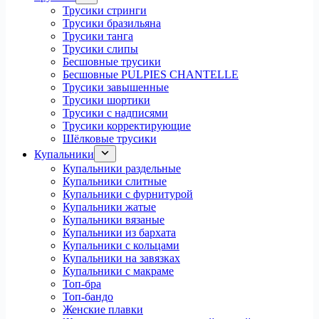
Трусики стринги
Трусики бразильяна
Трусики танга
Трусики слипы
Бесшовные трусики
Бесшовные PULPIES CHANTELLE
Трусики завышенные
Трусики шортики
Трусики с надписями
Трусики корректирующие
Шёлковые трусики
Купальники
Купальники раздельные
Купальники слитные
Купальники с фурнитурой
Купальники жатые
Купальники вязаные
Купальники из бархата
Купальники с кольцами
Купальники на завязках
Купальники с макраме
Топ-бра
Топ-бандо
Женские плавки