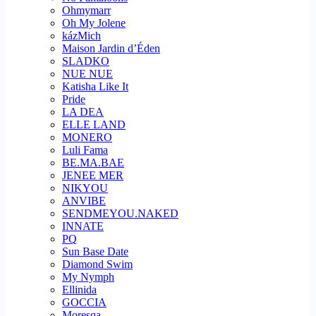
Ohmymarr
Oh My Jolene
kázMich
Maison Jardin d’Éden
SLADKO
NUE NUE
Katisha Like It
Pride
LA DEA
ELLE LAND
MONERO
Luli Fama
BE.MA.BAE
JENEE MER
NIKYOU
ANVIBE
SENDMEYOU.NAKED
INNATE
PQ
Sun Base Date
Diamond Swim
My Nymph
Ellinida
GOCCIA
Moresqa