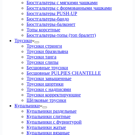
Бюстгальтеры с мягкими чашками
Бюстгальтеры с формованными чашками
Бюстгальтеры PUSH-UP
Бюстгальтеры-бандо
Бюстгальтеры-балконет
Топы корсетные
Бюстгальтеры-топы (топ бралетт)
Трусики
Трусики стринги
Трусики бразильяна
Трусики танга
Трусики слипы
Бесшовные трусики
Бесшовные PULPIES CHANTELLE
Трусики завышенные
Трусики шортики
Трусики с надписями
Трусики корректирующие
Шёлковые трусики
Купальники
Купальники раздельные
Купальники слитные
Купальники с фурнитурой
Купальники жатые
Купальники вязаные