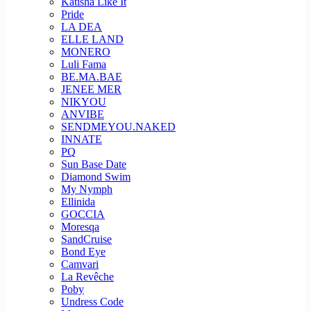
Katisha Like It
Pride
LA DEA
ELLE LAND
MONERO
Luli Fama
BE.MA.BAE
JENEE MER
NIKYOU
ANVIBE
SENDMEYOU.NAKED
INNATE
PQ
Sun Base Date
Diamond Swim
My Nymph
Ellinida
GOCCIA
Moresqa
SandCruise
Bond Eye
Camvari
La Revêche
Poby
Undress Code