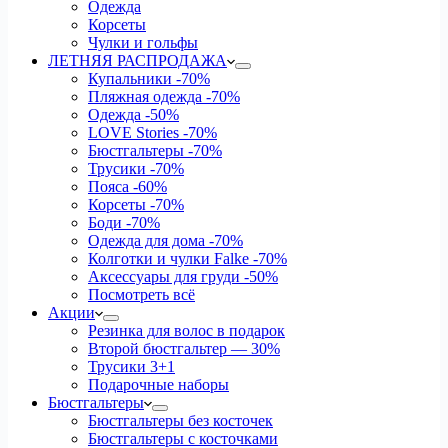
Одежда
Корсеты
Чулки и гольфы
ЛЕТНЯЯ РАСПРОДАЖА
Купальники
-70%
Пляжная одежда
-70%
Одежда
-50%
LOVE Stories
-70%
Бюстгальтеры
-70%
Трусики
-70%
Пояса
-60%
Корсеты
-70%
Боди
-70%
Одежда для дома
-70%
Колготки и чулки Falke
-70%
Аксессуары для груди
-50%
Посмотреть всё
Акции
Резинка для волос в подарок
Второй бюстгальтер — 30%
Трусики 3+1
Подарочные наборы
Бюстгальтеры
Бюстгальтеры без косточек
Бюстгальтеры с косточками