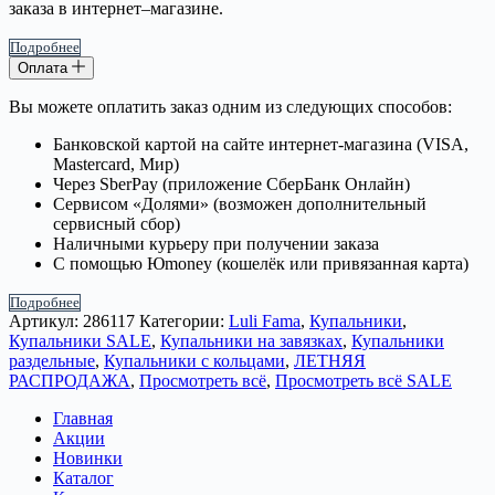
заказа в интернет–магазине.
Подробнее
Оплата
Вы можете оплатить заказ одним из следующих способов:
Банковской картой на сайте интернет-магазина (VISA,
Mastercard, Мир)
Через SberPay (приложение СберБанк Онлайн)
Сервисом «Долями» (возможен дополнительный
сервисный сбор)
Наличными курьеру при получении заказа
С помощью Юmoney (кошелёк или привязанная карта)
Подробнее
Артикул:
286117
Категории:
Luli Fama
,
Купальники
,
Купальники SALE
,
Купальники на завязках
,
Купальники
раздельные
,
Купальники с кольцами
,
ЛЕТНЯЯ
РАСПРОДАЖА
,
Просмотреть всё
,
Просмотреть всё SALE
Главная
Акции
Новинки
Каталог