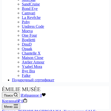
SandCruise
Bond Eye
Camvari
La Revêche
Poby
Undress Code
Moeva
One Four
Boglietti
DnuD
Opaak
Chantelle X
Maison Close
Atelier Amour
Ysabel Mora
Bye Bra
Falke
Подарочный сертификат
Избранное
0
Поиск
Корзина
0
₽
0
Меню