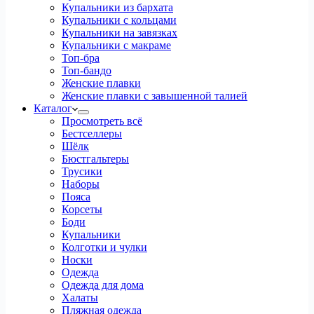
Купальники из бархата
Купальники с кольцами
Купальники на завязках
Купальники с макраме
Топ-бра
Топ-бандо
Женские плавки
Женские плавки с завышенной талией
Каталог
Просмотреть всё
Бестселлеры
Шёлк
Бюстгальтеры
Трусики
Наборы
Пояса
Корсеты
Боди
Купальники
Колготки и чулки
Носки
Одежда
Одежда для дома
Халаты
Пляжная одежда