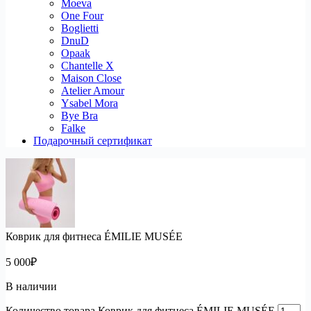
Moeva
One Four
Boglietti
DnuD
Opaak
Chantelle X
Maison Close
Atelier Amour
Ysabel Mora
Bye Bra
Falke
Подарочный сертификат
Коврик для фитнеса ÉMILIE MUSÉE
5 000
₽
В наличии
Количество товара Коврик для фитнеса ÉMILIE MUSÉE