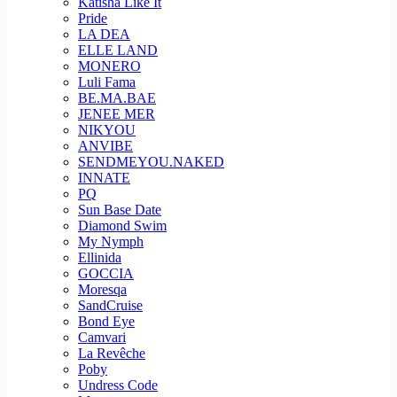
Katisha Like It
Pride
LA DEA
ELLE LAND
MONERO
Luli Fama
BE.MA.BAE
JENEE MER
NIKYOU
ANVIBE
SENDMEYOU.NAKED
INNATE
PQ
Sun Base Date
Diamond Swim
My Nymph
Ellinida
GOCCIA
Moresqa
SandCruise
Bond Eye
Camvari
La Revêche
Poby
Undress Code