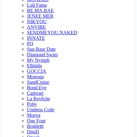
Luli Fama
BE.MA.BAE
JENEE MER
NIKYOU
ANVIBE
SENDMEYOU.NAKED
INNATE
PQ
Sun Base Date
Diamond Swim
My Nymph
Ellinida
GOCCIA
Moresqa
SandCruise
Bond Eye
Camvari
La Revêche
Poby
Undress Code
Moeva
One Four
Boglietti
DnuD