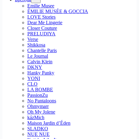
Emilie Musee
ÉMILIE MUSÉE & GOCCIA
LOVE Stories
Dear Me Lingerie
Closer Couture
PRELUDIYA
Verse
Shikkosa
Chantelle Paris
Le Journal
Calvin Klein
DKNY
Hanky Panky
YONI
CLO
LA BOMBE
PassionZu
No Pantaloons
Ohmymarr
Oh My Jolene
kázMich
Maison Jardin d’Éden
SLADKO
NUE NUE