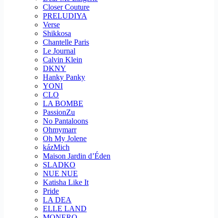
Closer Couture
PRELUDIYA
Verse
Shikkosa
Chantelle Paris
Le Journal
Calvin Klein
DKNY
Hanky Panky
YONI
CLO
LA BOMBE
PassionZu
No Pantaloons
Ohmymarr
Oh My Jolene
kázMich
Maison Jardin d’Éden
SLADKO
NUE NUE
Katisha Like It
Pride
LA DEA
ELLE LAND
MONERO