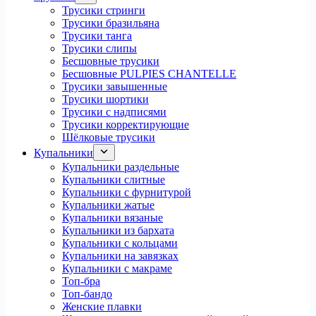
Трусики стринги
Трусики бразильяна
Трусики танга
Трусики слипы
Бесшовные трусики
Бесшовные PULPIES CHANTELLE
Трусики завышенные
Трусики шортики
Трусики с надписями
Трусики корректирующие
Шёлковые трусики
Купальники
Купальники раздельные
Купальники слитные
Купальники с фурнитурой
Купальники жатые
Купальники вязаные
Купальники из бархата
Купальники с кольцами
Купальники на завязках
Купальники с макраме
Топ-бра
Топ-бандо
Женские плавки