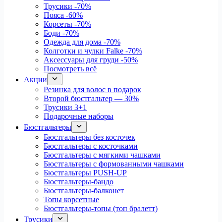
Трусики
-70%
Пояса
-60%
Корсеты
-70%
Боди
-70%
Одежда для дома
-70%
Колготки и чулки Falke
-70%
Аксессуары для груди
-50%
Посмотреть всё
Акции
Резинка для волос в подарок
Второй бюстгальтер — 30%
Трусики 3+1
Подарочные наборы
Бюстгальтеры
Бюстгальтеры без косточек
Бюстгальтеры с косточками
Бюстгальтеры с мягкими чашками
Бюстгальтеры с формованными чашками
Бюстгальтеры PUSH-UP
Бюстгальтеры-бандо
Бюстгальтеры-балконет
Топы корсетные
Бюстгальтеры-топы (топ бралетт)
Трусики