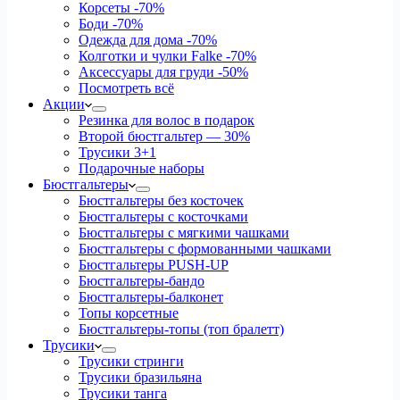
Корсеты
-70%
Боди
-70%
Одежда для дома
-70%
Колготки и чулки Falke
-70%
Аксессуары для груди
-50%
Посмотреть всё
Акции
Резинка для волос в подарок
Второй бюстгальтер — 30%
Трусики 3+1
Подарочные наборы
Бюстгальтеры
Бюстгальтеры без косточек
Бюстгальтеры с косточками
Бюстгальтеры с мягкими чашками
Бюстгальтеры с формованными чашками
Бюстгальтеры PUSH-UP
Бюстгальтеры-бандо
Бюстгальтеры-балконет
Топы корсетные
Бюстгальтеры-топы (топ бралетт)
Трусики
Трусики стринги
Трусики бразильяна
Трусики танга