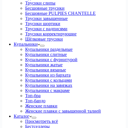
Трусики слипы
Бесшовные трусики
Бесшовные PULPIES CHANTELLE
Трусики завышенные
Трусики шортики
Трусики с надписями
Трусики корректирующие
Шёлковые трусики
Купальники
Купальники раздельные
Купальники слитные
Купальники с фурнитурой
Купальники жатые
Купальники вязаные
Купальники из бархата
Купальники с кольцами
Купальники на завязках
Купальники с макраме
Топ-бра
Топ-бандо
Женские плавки
Женские плавки с завышенной талией
Каталог
Просмотреть всё
Бестселлеры