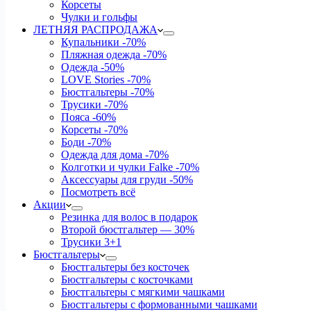
Корсеты
Чулки и гольфы
ЛЕТНЯЯ РАСПРОДАЖА
Купальники
-70%
Пляжная одежда
-70%
Одежда
-50%
LOVE Stories
-70%
Бюстгальтеры
-70%
Трусики
-70%
Пояса
-60%
Корсеты
-70%
Боди
-70%
Одежда для дома
-70%
Колготки и чулки Falke
-70%
Аксессуары для груди
-50%
Посмотреть всё
Акции
Резинка для волос в подарок
Второй бюстгальтер — 30%
Трусики 3+1
Бюстгальтеры
Бюстгальтеры без косточек
Бюстгальтеры с косточками
Бюстгальтеры с мягкими чашками
Бюстгальтеры с формованными чашками