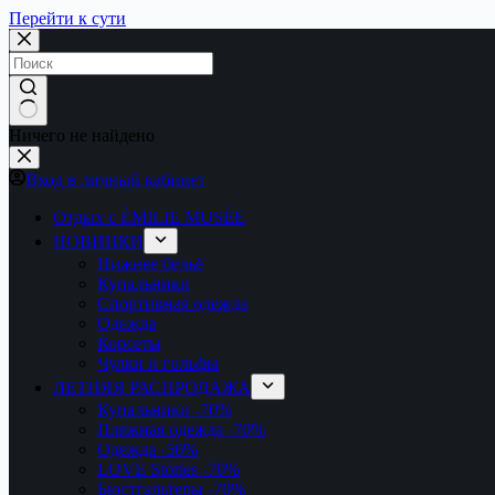
Перейти к сути
Ничего не найдено
Вход в личный кабинет
Отдых с ÉMILIE MUSÉE
НОВИНКИ
Нижнее бельё
Купальники
Спортивная одежда
Одежда
Корсеты
Чулки и гольфы
ЛЕТНЯЯ РАСПРОДАЖА
Купальники
-70%
Пляжная одежда
-70%
Одежда
-50%
LOVE Stories
-70%
Бюстгальтеры
-70%