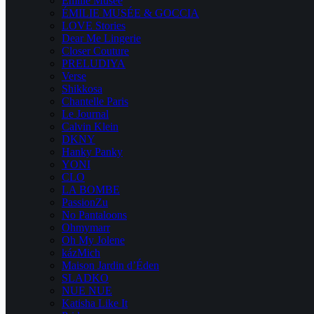
Emilie Musee
ÉMILIE MUSÉE & GOCCIA
LOVE Stories
Dear Me Lingerie
Closer Couture
PRELUDIYA
Verse
Shikkosa
Chantelle Paris
Le Journal
Calvin Klein
DKNY
Hanky Panky
YONI
CLO
LA BOMBE
PassionZu
No Pantaloons
Ohmymarr
Oh My Jolene
kázMich
Maison Jardin d’Éden
SLADKO
NUE NUE
Katisha Like It