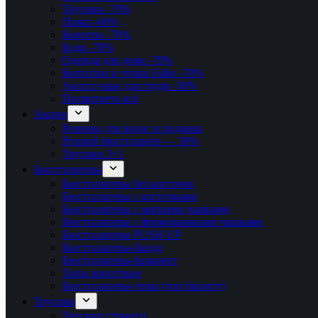
Трусики
-70%
Пояса
-60%
Корсеты
-70%
Боди
-70%
Одежда для дома
-70%
Колготки и чулки Falke
-70%
Аксессуары для груди
-50%
Посмотреть всё
Акции
Резинка для волос в подарок
Второй бюстгальтер — 30%
Трусики 3+1
Бюстгальтеры
Бюстгальтеры без косточек
Бюстгальтеры с косточками
Бюстгальтеры с мягкими чашками
Бюстгальтеры с формованными чашками
Бюстгальтеры PUSH-UP
Бюстгальтеры-бандо
Бюстгальтеры-балконет
Топы корсетные
Бюстгальтеры-топы (топ бралетт)
Трусики
Трусики стринги