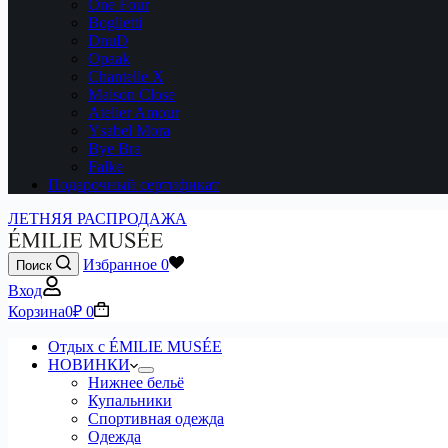
One Four
Boglietti
DnuD
Opaak
Chantelle X
Maison Close
Atelier Amour
Ysabel Mora
Bye Bra
Falke
Подарочный сертификат
ЛЕТНЯЯ РАСПРОДАЖА
Избранное
0
Поиск
Вход
Корзина
0
₽
0
Отдых с ÉMILIE MUSÉE
НОВИНКИ
Нижнее бельё
Купальники
Спортивная одежда
Одежда