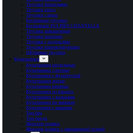
Трусики бразильяна
Трусики танга
Трусики слипы
Бесшовные трусики
Бесшовные PULPIES CHANTELLE
Трусики завышенные
Трусики шортики
Трусики с надписями
Трусики корректирующие
Шёлковые трусики
Купальники
Купальники раздельные
Купальники слитные
Купальники с фурнитурой
Купальники жатые
Купальники вязаные
Купальники из бархата
Купальники с кольцами
Купальники на завязках
Купальники с макраме
Топ-бра
Топ-бандо
Женские плавки
Женские плавки с завышенной талией