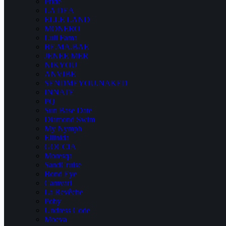
Pride
LA DEA
ELLE LAND
MONERO
Luli Fama
BE.MA.BAE
JENEE MER
NIKYOU
ANVIBE
SENDMEYOU.NAKED
INNATE
PQ
Sun Base Date
Diamond Swim
My Nymph
Ellinida
GOCCIA
Moresqa
SandCruise
Bond Eye
Camvari
La Revêche
Poby
Undress Code
Moeva