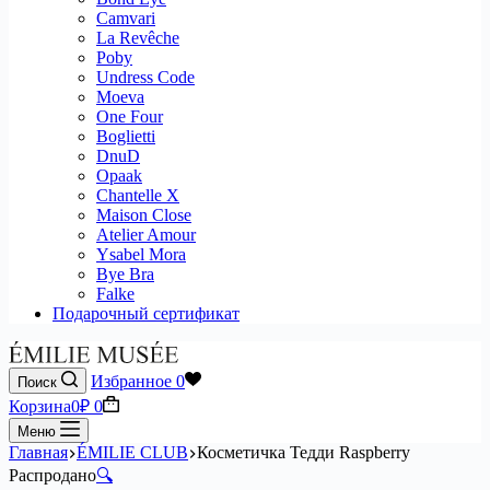
Camvari
La Revêche
Poby
Undress Code
Moeva
One Four
Boglietti
DnuD
Opaak
Chantelle X
Maison Close
Atelier Amour
Ysabel Mora
Bye Bra
Falke
Подарочный сертификат
Избранное
0
Поиск
Корзина
0
₽
0
Меню
Главная
ÉMILIE CLUB
Косметичка Тедди Raspberry
Распродано
🔍