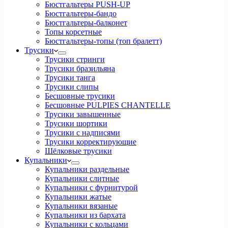
Бюстгальтеры PUSH-UP
Бюстгальтеры-бандо
Бюстгальтеры-балконет
Топы корсетные
Бюстгальтеры-топы (топ бралетт)
Трусики
Трусики стринги
Трусики бразильяна
Трусики танга
Трусики слипы
Бесшовные трусики
Бесшовные PULPIES CHANTELLE
Трусики завышенные
Трусики шортики
Трусики с надписями
Трусики корректирующие
Шёлковые трусики
Купальники
Купальники раздельные
Купальники слитные
Купальники с фурнитурой
Купальники жатые
Купальники вязаные
Купальники из бархата
Купальники с кольцами