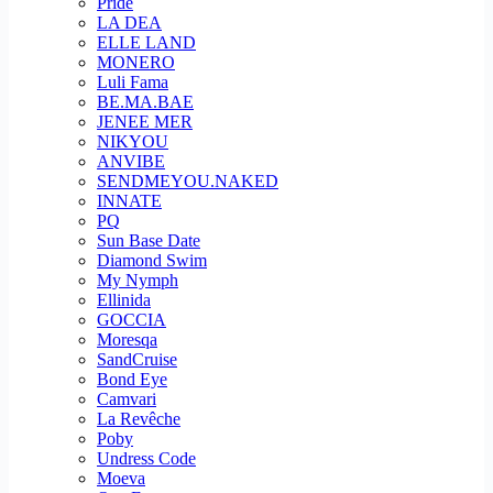
Pride
LA DEA
ELLE LAND
MONERO
Luli Fama
BE.MA.BAE
JENEE MER
NIKYOU
ANVIBE
SENDMEYOU.NAKED
INNATE
PQ
Sun Base Date
Diamond Swim
My Nymph
Ellinida
GOCCIA
Moresqa
SandCruise
Bond Eye
Camvari
La Revêche
Poby
Undress Code
Moeva