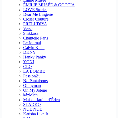
Emilie Musee
ÉMILIE MUSÉE & GOCCIA
LOVE Stories
Dear Me Lingerie
Closer Couture
PRELUDIYA
Verse
Shikkosa
Chantelle Paris
Le Journal
Calvin Klein
DKNY
Hanky Panky
YONI
CLO
LA BOMBE
PassionZu
No Pantaloons
Ohmymarr
Oh My Jolene
kázMich
Maison Jardin d’Éden
SLADKO
NUE NUE
Katisha Like It