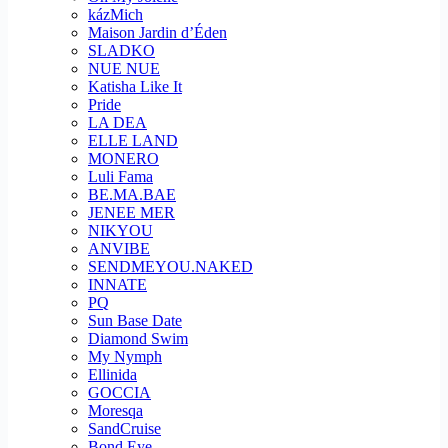
kázMich
Maison Jardin d’Éden
SLADKO
NUE NUE
Katisha Like It
Pride
LA DEA
ELLE LAND
MONERO
Luli Fama
BE.MA.BAE
JENEE MER
NIKYOU
ANVIBE
SENDMEYOU.NAKED
INNATE
PQ
Sun Base Date
Diamond Swim
My Nymph
Ellinida
GOCCIA
Moresqa
SandCruise
Bond Eye