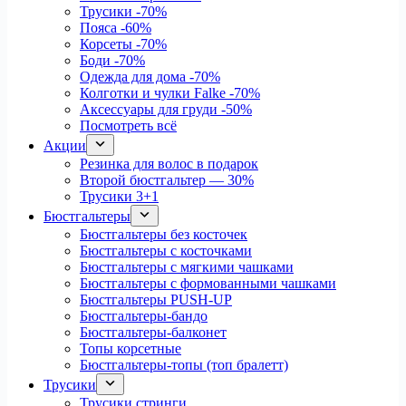
Трусики
-70%
Пояса
-60%
Корсеты
-70%
Боди
-70%
Одежда для дома
-70%
Колготки и чулки Falke
-70%
Аксессуары для груди
-50%
Посмотреть всё
Акции
Резинка для волос в подарок
Второй бюстгальтер — 30%
Трусики 3+1
Бюстгальтеры
Бюстгальтеры без косточек
Бюстгальтеры с косточками
Бюстгальтеры с мягкими чашками
Бюстгальтеры с формованными чашками
Бюстгальтеры PUSH-UP
Бюстгальтеры-бандо
Бюстгальтеры-балконет
Топы корсетные
Бюстгальтеры-топы (топ бралетт)
Трусики
Трусики стринги