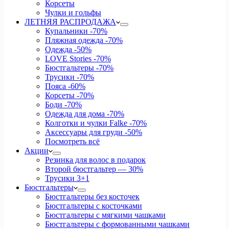
Корсеты
Чулки и гольфы
ЛЕТНЯЯ РАСПРОДАЖА
Купальники
-70%
Пляжная одежда
-70%
Одежда
-50%
LOVE Stories
-70%
Бюстгальтеры
-70%
Трусики
-70%
Пояса
-60%
Корсеты
-70%
Боди
-70%
Одежда для дома
-70%
Колготки и чулки Falke
-70%
Аксессуары для груди
-50%
Посмотреть всё
Акции
Резинка для волос в подарок
Второй бюстгальтер — 30%
Трусики 3+1
Бюстгальтеры
Бюстгальтеры без косточек
Бюстгальтеры с косточками
Бюстгальтеры с мягкими чашками
Бюстгальтеры с формованными чашками