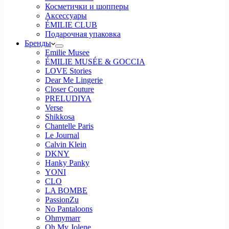
Косметички и шопперы
Аксессуары
ÉMILIE CLUB
Подарочная упаковка
Бренды
Emilie Musee
ÉMILIE MUSÉE & GOCCIA
LOVE Stories
Dear Me Lingerie
Closer Couture
PRELUDIYA
Verse
Shikkosa
Chantelle Paris
Le Journal
Calvin Klein
DKNY
Hanky Panky
YONI
CLO
LA BOMBE
PassionZu
No Pantaloons
Ohmymarr
Oh My Jolene