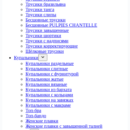
Трусики бразильяна
Трусики танга
Трусики слипы
Бесшовные трусики
Бесшовные PULPIES CHANTELLE
Трусики завышенные
Трусики шортики
Трусики с надписями
Трусики корректирующие
Шёлковые трусики
Купальники
Купальники раздельные
Купальники слитные
Купальники с фурнитурой
Купальники жатые
Купальники вязаные
Купальники из бархата
Купальники с кольцами
Купальники на завязках
Купальники с макраме
Топ-бра
Топ-бандо
Женские плавки
Женские плавки с завышенной талией