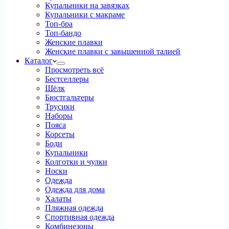
Купальники на завязках
Купальники с макраме
Топ-бра
Топ-бандо
Женские плавки
Женские плавки с завышенной талией
Каталог
Просмотреть всё
Бестселлеры
Шёлк
Бюстгальтеры
Трусики
Наборы
Пояса
Корсеты
Боди
Купальники
Колготки и чулки
Носки
Одежда
Одежда для дома
Халаты
Пляжная одежда
Спортивная одежда
Комбинезоны