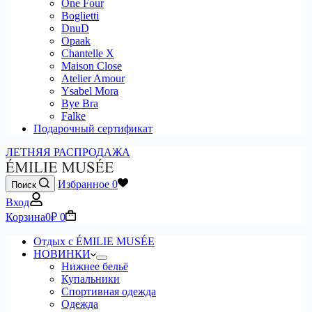
One Four
Boglietti
DnuD
Opaak
Chantelle X
Maison Close
Atelier Amour
Ysabel Mora
Bye Bra
Falke
Подарочный сертификат
ЛЕТНЯЯ РАСПРОДАЖА
Избранное
0
Поиск
Вход
Корзина
0
₽
0
Отдых с ÉMILIE MUSÉE
НОВИНКИ
Нижнее бельё
Купальники
Спортивная одежда
Одежда