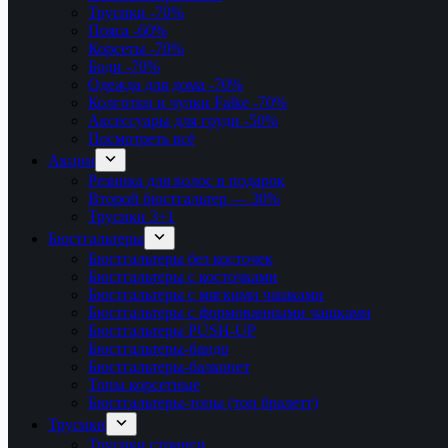
Трусики
-70%
Пояса
-60%
Корсеты
-70%
Боди
-70%
Одежда для дома
-70%
Колготки и чулки Falke
-70%
Аксессуары для груди
-50%
Посмотреть всё
Акции
Резинка для волос в подарок
Второй бюстгальтер — 30%
Трусики 3+1
Бюстгальтеры
Бюстгальтеры без косточек
Бюстгальтеры с косточками
Бюстгальтеры с мягкими чашками
Бюстгальтеры с формованными чашками
Бюстгальтеры PUSH-UP
Бюстгальтеры-бандо
Бюстгальтеры-балконет
Топы корсетные
Бюстгальтеры-топы (топ бралетт)
Трусики
Трусики стринги