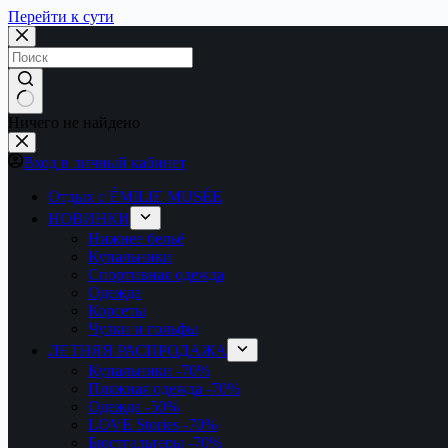
Перейти к сути
Ничего не найдено
Вход в личный кабинет
Отдых с ÉMILIE MUSÉE
НОВИНКИ
Нижнее бельё
Купальники
Спортивная одежда
Одежда
Корсеты
Чулки и гольфы
ЛЕТНЯЯ РАСПРОДАЖА
Купальники
-70%
Пляжная одежда
-70%
Одежда
-50%
LOVE Stories
-70%
Бюстгальтеры
-70%