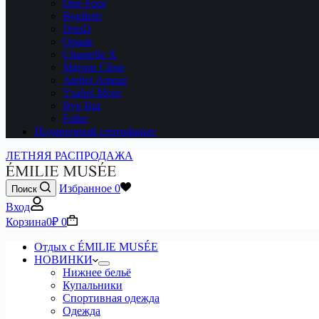
One Four
Boglietti
DnuD
Opaak
Chantelle X
Maison Close
Atelier Amour
Ysabel Mora
Bye Bra
Falke
Подарочный сертификат
ЛЕТНЯЯ РАСПРОДАЖА
Избранное
0
Поиск
Вход
Корзина
0
₽
0
Отдых с ÉMILIE MUSÉE
НОВИНКИ
Нижнее бельё
Купальники
Спортивная одежда
Одежда