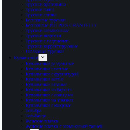
Трусики бразильяна
Трусики танга
Трусики слипы
Бесшовные трусики
Бесшовные PULPIES CHANTELLE
Трусики завышенные
Трусики шортики
Трусики с надписями
Трусики корректирующие
Шёлковые трусики
Купальники
Купальники раздельные
Купальники слитные
Купальники с фурнитурой
Купальники жатые
Купальники вязаные
Купальники из бархата
Купальники с кольцами
Купальники на завязках
Купальники с макраме
Топ-бра
Топ-бандо
Женские плавки
Женские плавки с завышенной талией