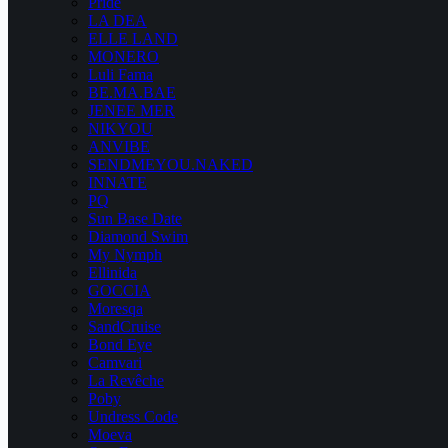
Pride
LA DEA
ELLE LAND
MONERO
Luli Fama
BE.MA.BAE
JENEE MER
NIKYOU
ANVIBE
SENDMEYOU.NAKED
INNATE
PQ
Sun Base Date
Diamond Swim
My Nymph
Ellinida
GOCCIA
Moresqa
SandCruise
Bond Eye
Camvari
La Revêche
Poby
Undress Code
Moeva