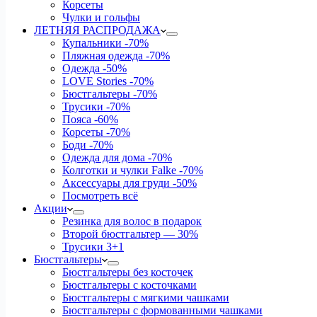
Корсеты
Чулки и гольфы
ЛЕТНЯЯ РАСПРОДАЖА
Купальники
-70%
Пляжная одежда
-70%
Одежда
-50%
LOVE Stories
-70%
Бюстгальтеры
-70%
Трусики
-70%
Пояса
-60%
Корсеты
-70%
Боди
-70%
Одежда для дома
-70%
Колготки и чулки Falke
-70%
Аксессуары для груди
-50%
Посмотреть всё
Акции
Резинка для волос в подарок
Второй бюстгальтер — 30%
Трусики 3+1
Бюстгальтеры
Бюстгальтеры без косточек
Бюстгальтеры с косточками
Бюстгальтеры с мягкими чашками
Бюстгальтеры с формованными чашками