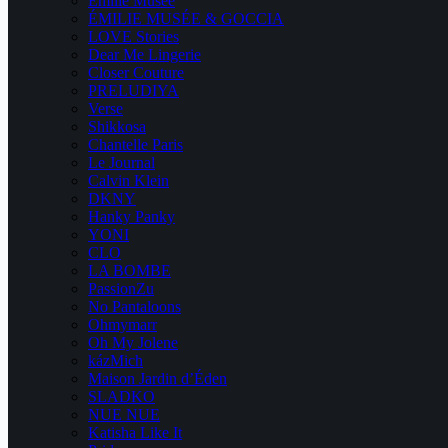
Emilie Musee
ÉMILIE MUSÉE & GOCCIA
LOVE Stories
Dear Me Lingerie
Closer Couture
PRELUDIYA
Verse
Shikkosa
Chantelle Paris
Le Journal
Calvin Klein
DKNY
Hanky Panky
YONI
CLO
LA BOMBE
PassionZu
No Pantaloons
Ohmymarr
Oh My Jolene
kázMich
Maison Jardin d’Éden
SLADKO
NUE NUE
Katisha Like It