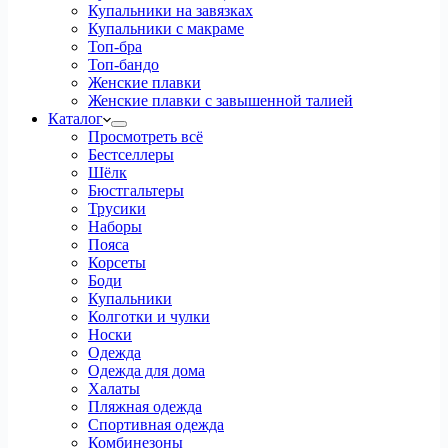
Купальники на завязках
Купальники с макраме
Топ-бра
Топ-бандо
Женские плавки
Женские плавки с завышенной талией
Каталог
Просмотреть всё
Бестселлеры
Шёлк
Бюстгальтеры
Трусики
Наборы
Пояса
Корсеты
Боди
Купальники
Колготки и чулки
Носки
Одежда
Одежда для дома
Халаты
Пляжная одежда
Спортивная одежда
Комбинезоны