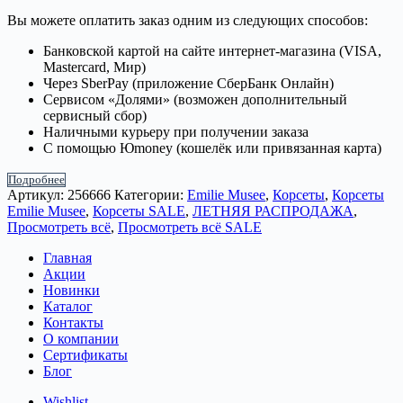
Вы можете оплатить заказ одним из следующих способов:
Банковской картой на сайте интернет-магазина (VISA,
Mastercard, Мир)
Через SberPay (приложение СберБанк Онлайн)
Сервисом «Долями» (возможен дополнительный
сервисный сбор)
Наличными курьеру при получении заказа
С помощью Юmoney (кошелёк или привязанная карта)
Подробнее
Артикул:
256666
Категории:
Emilie Musee
,
Корсеты
,
Корсеты
Emilie Musee
,
Корсеты SALE
,
ЛЕТНЯЯ РАСПРОДАЖА
,
Просмотреть всё
,
Просмотреть всё SALE
Главная
Акции
Новинки
Каталог
Контакты
О компании
Сертификаты
Блог
Wishlist