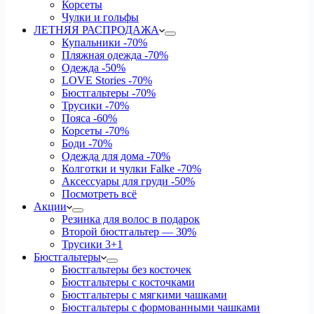
Корсеты
Чулки и гольфы
ЛЕТНЯЯ РАСПРОДАЖА
Купальники
-70%
Пляжная одежда
-70%
Одежда
-50%
LOVE Stories
-70%
Бюстгальтеры
-70%
Трусики
-70%
Пояса
-60%
Корсеты
-70%
Боди
-70%
Одежда для дома
-70%
Колготки и чулки Falke
-70%
Аксессуары для груди
-50%
Посмотреть всё
Акции
Резинка для волос в подарок
Второй бюстгальтер — 30%
Трусики 3+1
Бюстгальтеры
Бюстгальтеры без косточек
Бюстгальтеры с косточками
Бюстгальтеры с мягкими чашками
Бюстгальтеры с формованными чашками