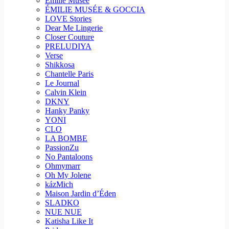
Emilie Musee
ÉMILIE MUSÉE & GOCCIA
LOVE Stories
Dear Me Lingerie
Closer Couture
PRELUDIYA
Verse
Shikkosa
Chantelle Paris
Le Journal
Calvin Klein
DKNY
Hanky Panky
YONI
CLO
LA BOMBE
PassionZu
No Pantaloons
Ohmymarr
Oh My Jolene
kázMich
Maison Jardin d’Éden
SLADKO
NUE NUE
Katisha Like It