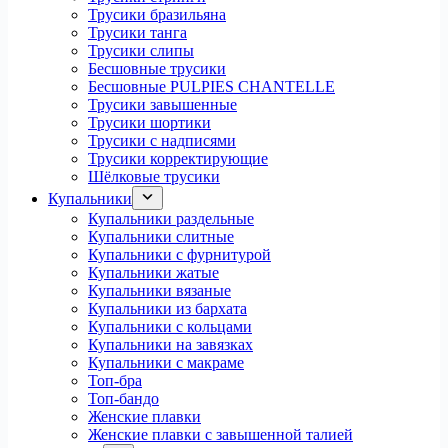
Трусики бразильяна
Трусики танга
Трусики слипы
Бесшовные трусики
Бесшовные PULPIES CHANTELLE
Трусики завышенные
Трусики шортики
Трусики с надписями
Трусики корректирующие
Шёлковые трусики
Купальники
Купальники раздельные
Купальники слитные
Купальники с фурнитурой
Купальники жатые
Купальники вязаные
Купальники из бархата
Купальники с кольцами
Купальники на завязках
Купальники с макраме
Топ-бра
Топ-бандо
Женские плавки
Женские плавки с завышенной талией