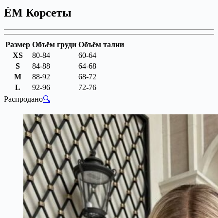
ÉM Корсеты
Размер
Объём груди
Объём талии
XS
80-84
60-64
S
84-88
64-68
M
88-92
68-72
L
92-96
72-76
Распродано
🔍