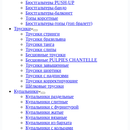
Бюстгальтеры PUSH-UP
Бюстгальтеры-бандо
Бюстгальтеры-балконет
Топы корсетные
Бюстгальтеры-топы (топ бралетт)
Трусики
Трусики стринги
Трусики бразильяна
Трусики танга
Трусики слипы
Бесшовные трусики
Бесшовные PULPIES CHANTELLE
Трусики завышенные
Трусики шортики
Трусики с надписями
Трусики корректирующие
Шёлковые трусики
Купальники
Купальники раздельные
Купальники слитные
Купальники с фурнитурой
Купальники жатые
Купальники вязаные
Купальники из бархата
Купальники с кольцами