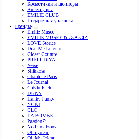
Косметички и шопперы
Аксессуары
ÉMILIE CLUB
Подарочная упаковка
Бренды
Emilie Musee
ÉMILIE MUSÉE & GOCCIA
LOVE Stories
Dear Me Lingerie
Closer Couture
PRELUDIYA
Verse
Shikkosa
Chantelle Paris
Le Journal
Calvin Klein
DKNY
Hanky Panky
YONI
CLO
LA BOMBE
PassionZu
No Pantaloons
Ohmymarr
Oh My Jolene