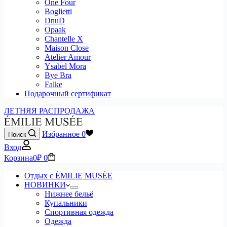
One Four
Boglietti
DnuD
Opaak
Chantelle X
Maison Close
Atelier Amour
Ysabel Mora
Bye Bra
Falke
Подарочный сертификат
ЛЕТНЯЯ РАСПРОДАЖА
Избранное
0
Поиск
Вход
Корзина
0
₽
0
Отдых с ÉMILIE MUSÉE
НОВИНКИ
Нижнее бельё
Купальники
Спортивная одежда
Одежда