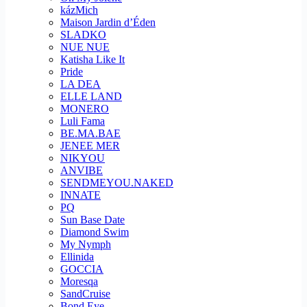
kázMich
Maison Jardin d’Éden
SLADKO
NUE NUE
Katisha Like It
Pride
LA DEA
ELLE LAND
MONERO
Luli Fama
BE.MA.BAE
JENEE MER
NIKYOU
ANVIBE
SENDMEYOU.NAKED
INNATE
PQ
Sun Base Date
Diamond Swim
My Nymph
Ellinida
GOCCIA
Moresqa
SandCruise
Bond Eye