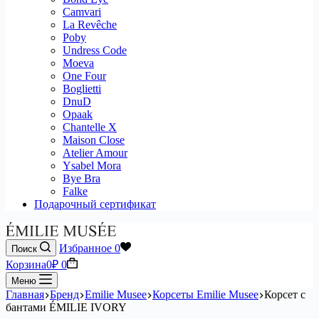
Camvari
La Revêche
Poby
Undress Code
Moeva
One Four
Boglietti
DnuD
Opaak
Chantelle X
Maison Close
Atelier Amour
Ysabel Mora
Bye Bra
Falke
Подарочный сертификат
Избранное
0
Поиск
Корзина
0
₽
0
Меню
Главная
Бренд
Emilie Musee
Корсеты Emilie Musee
Корсет с
бантами ÉMILIE IVORY