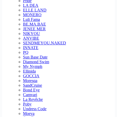
Pride
LA DEA
ELLE LAND
MONERO
Luli Fama
BE.MA.BAE
JENEE MER
NIKYOU
ANVIBE
SENDMEYOU.NAKED
INNATE
PQ
Sun Base Date
Diamond Swim
My Nymph
Ellinida
GOCCIA
Moresqa
SandCruise
Bond Eye
Camvari
La Revêche
Poby
Undress Code
Moeva