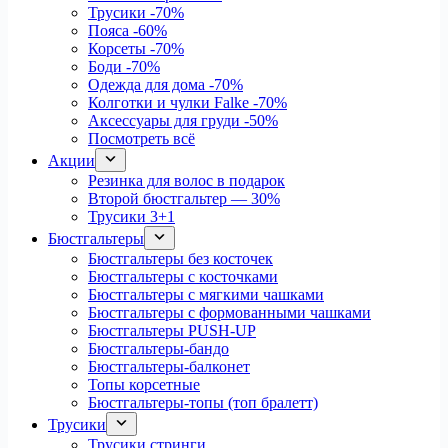
Трусики
-70%
Пояса
-60%
Корсеты
-70%
Боди
-70%
Одежда для дома
-70%
Колготки и чулки Falke
-70%
Аксессуары для груди
-50%
Посмотреть всё
Акции
Резинка для волос в подарок
Второй бюстгальтер — 30%
Трусики 3+1
Бюстгальтеры
Бюстгальтеры без косточек
Бюстгальтеры с косточками
Бюстгальтеры с мягкими чашками
Бюстгальтеры с формованными чашками
Бюстгальтеры PUSH-UP
Бюстгальтеры-бандо
Бюстгальтеры-балконет
Топы корсетные
Бюстгальтеры-топы (топ бралетт)
Трусики
Трусики стринги