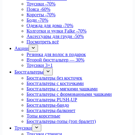
Трусики
-70%
Пояса
-60%
Корсеты
-70%
Боди
-70%
Одежда для дома
-70%
Колготки и чулки Falke
-70%
Аксессуары для груди
-50%
Посмотреть всё
Акции
Резинка для волос в подарок
Второй бюстгальтер — 30%
Трусики 3+1
Бюстгальтеры
Бюстгальтеры без косточек
Бюстгальтеры с косточками
Бюстгальтеры с мягкими чашками
Бюстгальтеры с формованными чашками
Бюстгальтеры PUSH-UP
Бюстгальтеры-бандо
Бюстгальтеры-балконет
Топы корсетные
Бюстгальтеры-топы (топ бралетт)
Трусики
Трусики стринги