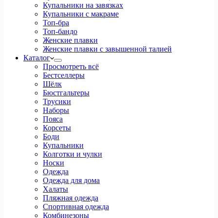
Купальники на завязках
Купальники с макраме
Топ-бра
Топ-бандо
Женские плавки
Женские плавки с завышенной талией
Каталог
Просмотреть всё
Бестселлеры
Шёлк
Бюстгальтеры
Трусики
Наборы
Пояса
Корсеты
Боди
Купальники
Колготки и чулки
Носки
Одежда
Одежда для дома
Халаты
Пляжная одежда
Спортивная одежда
Комбинезоны