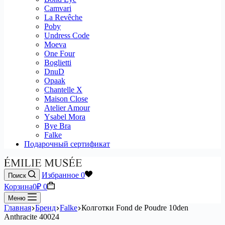
Camvari
La Revêche
Poby
Undress Code
Moeva
One Four
Boglietti
DnuD
Opaak
Chantelle X
Maison Close
Atelier Amour
Ysabel Mora
Bye Bra
Falke
Подарочный сертификат
Избранное
0
Поиск
Корзина
0
₽
0
Меню
Главная
Бренд
Falke
Колготки Fond de Poudre 10den
Anthracite 40024