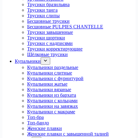
Трусики бразильяна
Трусики танга
Трусики слипы
Бесшовные трусики
Бесшовные PULPIES CHANTELLE
Трусики завышенные
Трусики шортики
Трусики с надписями
Трусики корректирующие
Шёлковые трусики
Купальники
Купальники раздельные
Купальники слитные
Купальники с фурнитурой
Купальники жатые
Купальники вязаные
Купальники из бархата
Купальники с кольцами
Купальники на завязках
Купальники с макраме
Топ-бра
Топ-бандо
Женские плавки
Женские плавки с завышенной талией