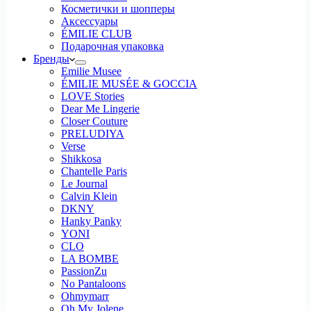
Косметички и шопперы
Аксессуары
ÉMILIE CLUB
Подарочная упаковка
Бренды
Emilie Musee
ÉMILIE MUSÉE & GOCCIA
LOVE Stories
Dear Me Lingerie
Closer Couture
PRELUDIYA
Verse
Shikkosa
Chantelle Paris
Le Journal
Calvin Klein
DKNY
Hanky Panky
YONI
CLO
LA BOMBE
PassionZu
No Pantaloons
Ohmymarr
Oh My Jolene