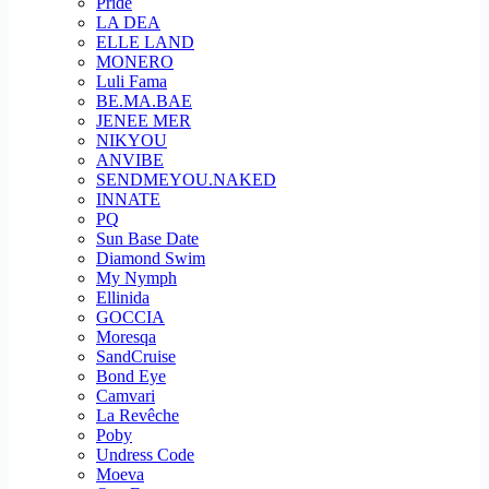
Pride
LA DEA
ELLE LAND
MONERO
Luli Fama
BE.MA.BAE
JENEE MER
NIKYOU
ANVIBE
SENDMEYOU.NAKED
INNATE
PQ
Sun Base Date
Diamond Swim
My Nymph
Ellinida
GOCCIA
Moresqa
SandCruise
Bond Eye
Camvari
La Revêche
Poby
Undress Code
Moeva