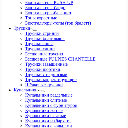
Бюстгальтеры PUSH-UP
Бюстгальтеры-бандо
Бюстгальтеры-балконет
Топы корсетные
Бюстгальтеры-топы (топ бралетт)
Трусики
Трусики стринги
Трусики бразильяна
Трусики танга
Трусики слипы
Бесшовные трусики
Бесшовные PULPIES CHANTELLE
Трусики завышенные
Трусики шортики
Трусики с надписями
Трусики корректирующие
Шёлковые трусики
Купальники
Купальники раздельные
Купальники слитные
Купальники с фурнитурой
Купальники жатые
Купальники вязаные
Купальники из бархата
Купальники с кольцами