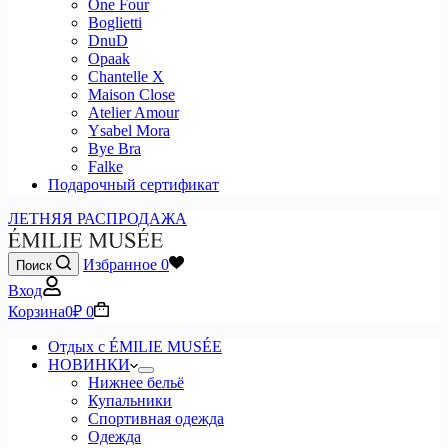
One Four
Boglietti
DnuD
Opaak
Chantelle X
Maison Close
Atelier Amour
Ysabel Mora
Bye Bra
Falke
Подарочный сертификат
ЛЕТНЯЯ РАСПРОДАЖА
Избранное
0
Поиск
Вход
Корзина
0
₽
0
Отдых с ÉMILIE MUSÉE
НОВИНКИ
Нижнее бельё
Купальники
Спортивная одежда
Одежда