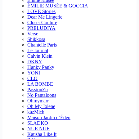
Emilie Musee
ÉMILIE MUSÉE & GOCCIA
LOVE Stories
Dear Me Lingerie
Closer Couture
PRELUDIYA
Verse
Shikkosa
Chantelle Paris
Le Journal
Calvin Klein
DKNY
Hanky Panky
YONI
CLO
LA BOMBE
PassionZu
No Pantaloons
Ohmymarr
Oh My Jolene
kázMich
Maison Jardin d’Éden
SLADKO
NUE NUE
Katisha Like It