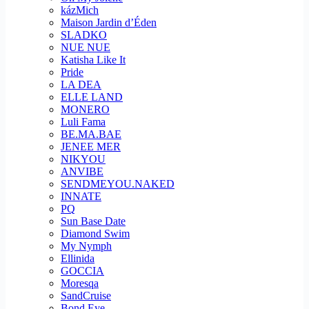
kázMich
Maison Jardin d’Éden
SLADKO
NUE NUE
Katisha Like It
Pride
LA DEA
ELLE LAND
MONERO
Luli Fama
BE.MA.BAE
JENEE MER
NIKYOU
ANVIBE
SENDMEYOU.NAKED
INNATE
PQ
Sun Base Date
Diamond Swim
My Nymph
Ellinida
GOCCIA
Moresqa
SandCruise
Bond Eye