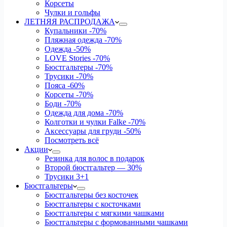
Корсеты
Чулки и гольфы
ЛЕТНЯЯ РАСПРОДАЖА
Купальники
-70%
Пляжная одежда
-70%
Одежда
-50%
LOVE Stories
-70%
Бюстгальтеры
-70%
Трусики
-70%
Пояса
-60%
Корсеты
-70%
Боди
-70%
Одежда для дома
-70%
Колготки и чулки Falke
-70%
Аксессуары для груди
-50%
Посмотреть всё
Акции
Резинка для волос в подарок
Второй бюстгальтер — 30%
Трусики 3+1
Бюстгальтеры
Бюстгальтеры без косточек
Бюстгальтеры с косточками
Бюстгальтеры с мягкими чашками
Бюстгальтеры с формованными чашками