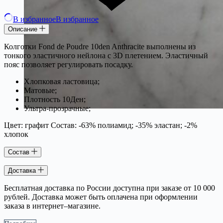
В избранное
В избранное
Описание
Колготки Fond de Poudre 10den Anthracite выполнены из
тонкого эластичного нейлона с 3D плетением. Эластичный
пояс позволяет регулировать посадку.
Хлопковая ластовица;
Матовые;
Плотность 10Ден;
Ультра-прозрачные;
Цвет: графит Состав: -63% полиамид; -35% эластан; -2%
хлопок
Состав
Доставка
Бесплатная доставка по России доступна при заказе от 10 000
рублей. Доставка может быть оплачена при оформлении
заказа в интернет–магазине.