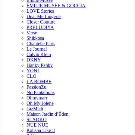
Emilie Musee
ÉMILIE MUSÉE & GOCCIA
LOVE Stories
Dear Me Lingerie
Closer Couture
PRELUDIYA
Verse
Shikkosa
Chantelle Paris
Le Journal
Calvin Klein
DKNY
Hanky Panky
YONI
CLO
LA BOMBE
PassionZu
No Pantaloons
Ohmymarr
Oh My Jolene
kázMich
Maison Jardin d’Éden
SLADKO
NUE NUE
Katisha Like It