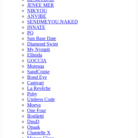
JENEE MER
NIKYOU
ANVIBE
SENDMEYOU.NAKED
INNATE
PQ
Sun Base Date
Diamond Swim
My Nymph
Ellinida
GOCCIA
Moresqa
SandCruise
Bond Eye
Camvari
La Revêche
Poby
Undress Code
Moeva
One Four
Boglietti
DnuD
Opaak
Chantelle X