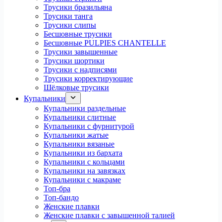
Трусики бразильяна
Трусики танга
Трусики слипы
Бесшовные трусики
Бесшовные PULPIES CHANTELLE
Трусики завышенные
Трусики шортики
Трусики с надписями
Трусики корректирующие
Шёлковые трусики
Купальники
Купальники раздельные
Купальники слитные
Купальники с фурнитурой
Купальники жатые
Купальники вязаные
Купальники из бархата
Купальники с кольцами
Купальники на завязках
Купальники с макраме
Топ-бра
Топ-бандо
Женские плавки
Женские плавки с завышенной талией