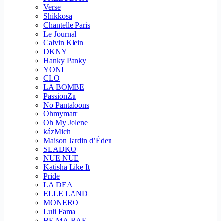
Verse
Shikkosa
Chantelle Paris
Le Journal
Calvin Klein
DKNY
Hanky Panky
YONI
CLO
LA BOMBE
PassionZu
No Pantaloons
Ohmymarr
Oh My Jolene
kázMich
Maison Jardin d’Éden
SLADKO
NUE NUE
Katisha Like It
Pride
LA DEA
ELLE LAND
MONERO
Luli Fama
BE.MA.BAE