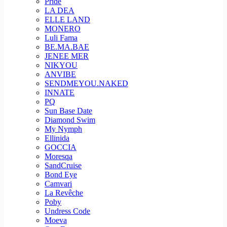
Pride
LA DEA
ELLE LAND
MONERO
Luli Fama
BE.MA.BAE
JENEE MER
NIKYOU
ANVIBE
SENDMEYOU.NAKED
INNATE
PQ
Sun Base Date
Diamond Swim
My Nymph
Ellinida
GOCCIA
Moresqa
SandCruise
Bond Eye
Camvari
La Revêche
Poby
Undress Code
Moeva