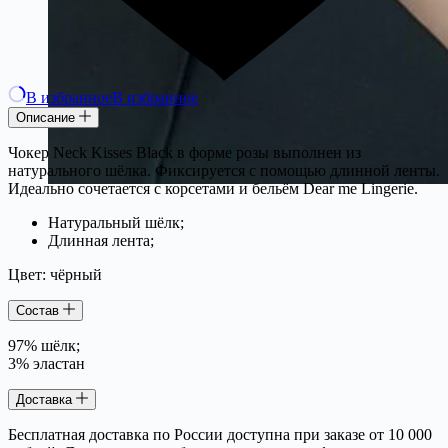
В избранное
В избранное
Описание
Чокер Neck Kisses Black в форме розы выполнен из
натурального шёлка. Фиксируется с помощью длинной ленты.
Идеально сочетается с корсетами и бельём Dear me Lingerie.
Натуральный шёлк;
Длинная лента;
Цвет: чёрный
Состав
97% шёлк;
3% эластан
Доставка
Бесплатная доставка по России доступна при заказе от 10 000