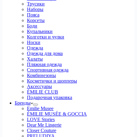
Трусики
Наборы
Пояса
Корсеты
Боди
Купальники
Колготки и чулки
Носки
Одежда
Одежда для дома
Халаты
Пляжная одежда
Спортивная одежда
Комбинезоны
Косметички и шопперы
Аксессуары
ÉMILIE CLUB
Подарочная упаковка
Бренды
Emilie Musee
ÉMILIE MUSÉE & GOCCIA
LOVE Stories
Dear Me Lingerie
Closer Couture
PRELUDIYA