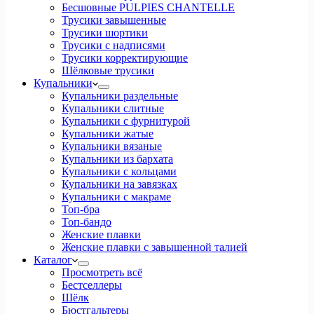
Бесшовные PULPIES CHANTELLE
Трусики завышенные
Трусики шортики
Трусики с надписями
Трусики корректирующие
Шёлковые трусики
Купальники
Купальники раздельные
Купальники слитные
Купальники с фурнитурой
Купальники жатые
Купальники вязаные
Купальники из бархата
Купальники с кольцами
Купальники на завязках
Купальники с макраме
Топ-бра
Топ-бандо
Женские плавки
Женские плавки с завышенной талией
Каталог
Просмотреть всё
Бестселлеры
Шёлк
Бюстгальтеры