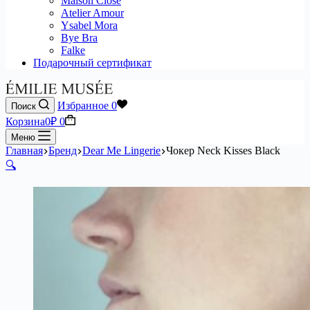
Maison Close
Atelier Amour
Ysabel Mora
Bye Bra
Falke
Подарочный сертификат
Избранное
0
Поиск
Корзина
0
₽
0
Меню
Главная
Бренд
Dear Me Lingerie
Чокер Neck Kisses Black
🔍