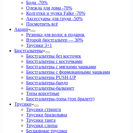
Боди
-70%
Одежда для дома
-70%
Колготки и чулки Falke
-70%
Аксессуары для груди
-50%
Посмотреть всё
Акции
Резинка для волос в подарок
Второй бюстгальтер — 30%
Трусики 3+1
Бюстгальтеры
Бюстгальтеры без косточек
Бюстгальтеры с косточками
Бюстгальтеры с мягкими чашками
Бюстгальтеры с формованными чашками
Бюстгальтеры PUSH-UP
Бюстгальтеры-бандо
Бюстгальтеры-балконет
Топы корсетные
Бюстгальтеры-топы (топ бралетт)
Трусики
Трусики стринги
Трусики бразильяна
Трусики танга
Трусики слипы
Бесшовные трусики