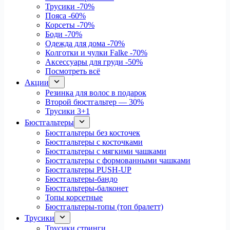
Трусики
-70%
Пояса
-60%
Корсеты
-70%
Боди
-70%
Одежда для дома
-70%
Колготки и чулки Falke
-70%
Аксессуары для груди
-50%
Посмотреть всё
Акции
Резинка для волос в подарок
Второй бюстгальтер — 30%
Трусики 3+1
Бюстгальтеры
Бюстгальтеры без косточек
Бюстгальтеры с косточками
Бюстгальтеры с мягкими чашками
Бюстгальтеры с формованными чашками
Бюстгальтеры PUSH-UP
Бюстгальтеры-бандо
Бюстгальтеры-балконет
Топы корсетные
Бюстгальтеры-топы (топ бралетт)
Трусики
Трусики стринги