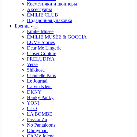
Косметички и шопперы
Аксессуары
ÉMILIE CLUB
Подарочная упаковка
Бренды
Emilie Musee
ÉMILIE MUSÉE & GOCCIA
LOVE Stories
Dear Me Lingerie
Closer Couture
PRELUDIYA
Verse
Shikkosa
Chantelle Paris
Le Journal
Calvin Klein
DKNY
Hanky Panky
YONI
CLO
LA BOMBE
PassionZu
No Pantaloons
Ohmymarr
Oh My Jolene