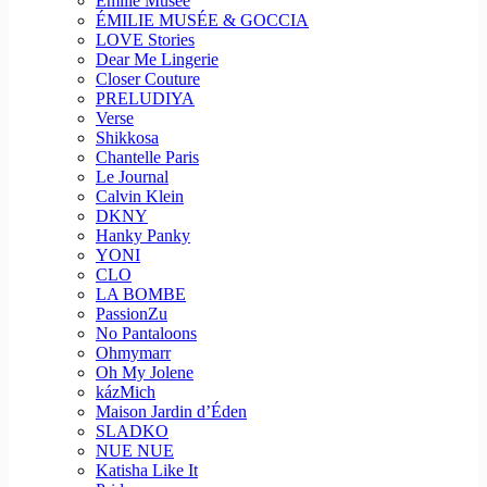
Emilie Musee
ÉMILIE MUSÉE & GOCCIA
LOVE Stories
Dear Me Lingerie
Closer Couture
PRELUDIYA
Verse
Shikkosa
Chantelle Paris
Le Journal
Calvin Klein
DKNY
Hanky Panky
YONI
CLO
LA BOMBE
PassionZu
No Pantaloons
Ohmymarr
Oh My Jolene
kázMich
Maison Jardin d’Éden
SLADKO
NUE NUE
Katisha Like It