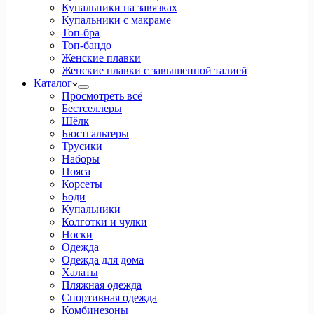
Купальники на завязках
Купальники с макраме
Топ-бра
Топ-бандо
Женские плавки
Женские плавки с завышенной талией
Каталог
Просмотреть всё
Бестселлеры
Шёлк
Бюстгальтеры
Трусики
Наборы
Пояса
Корсеты
Боди
Купальники
Колготки и чулки
Носки
Одежда
Одежда для дома
Халаты
Пляжная одежда
Спортивная одежда
Комбинезоны