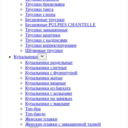
Трусики бразильяна
Трусики танга
Трусики слипы
Бесшовные трусики
Бесшовные PULPIES CHANTELLE
Трусики завышенные
Трусики шортики
Трусики с надписями
Трусики корректирующие
Шёлковые трусики
Купальники
Купальники раздельные
Купальники слитные
Купальники с фурнитурой
Купальники жатые
Купальники вязаные
Купальники из бархата
Купальники с кольцами
Купальники на завязках
Купальники с макраме
Топ-бра
Топ-бандо
Женские плавки
Женские плавки с завышенной талией