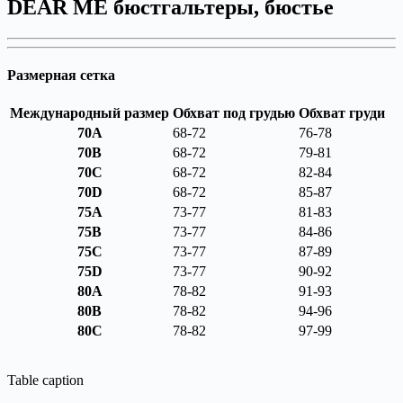
DEAR ME бюстгальтеры, бюстье
Размерная сетка
Международный размер
Обхват под грудью
Обхват груди
70A
68-72
76-78
70B
68-72
79-81
70C
68-72
82-84
70D
68-72
85-87
75A
73-77
81-83
75B
73-77
84-86
75C
73-77
87-89
75D
73-77
90-92
80A
78-82
91-93
80B
78-82
94-96
80C
78-82
97-99
Table caption