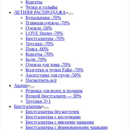
Корсеты
Чулки и гольфы
ЛЕТНЯЯ РАСПРОДАЖА
Купальники
-70%
Пляжная одежда
-70%
Одежда
-50%
LOVE Stories
-70%
Бюстгальтеры
-70%
Трусики
-70%
Пояса
-60%
Корсеты
-70%
Боди
-70%
Одежда для дома
-70%
Колготки и чулки Falke
-70%
Аксессуары для груди
-50%
Посмотреть всё
Акции
Резинка для волос в подарок
Второй бюстгальтер — 30%
Трусики 3+1
Бюстгальтеры
Бюстгальтеры без косточек
Бюстгальтеры с косточками
Бюстгальтеры с мягкими чашками
Бюстгальтеры с формованными чашками