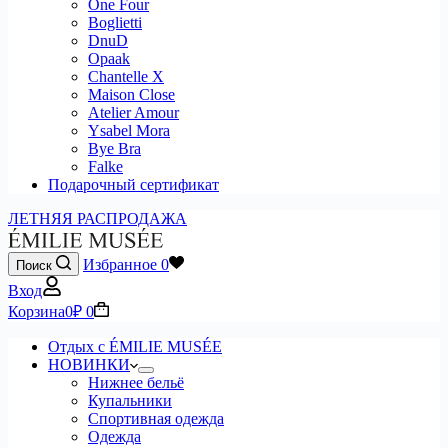
One Four
Boglietti
DnuD
Opaak
Chantelle X
Maison Close
Atelier Amour
Ysabel Mora
Bye Bra
Falke
Подарочный сертификат
ЛЕТНЯЯ РАСПРОДАЖА
Избранное
0
Поиск
Вход
Корзина
0
₽
0
Отдых с ÉMILIE MUSÉE
НОВИНКИ
Нижнее бельё
Купальники
Спортивная одежда
Одежда