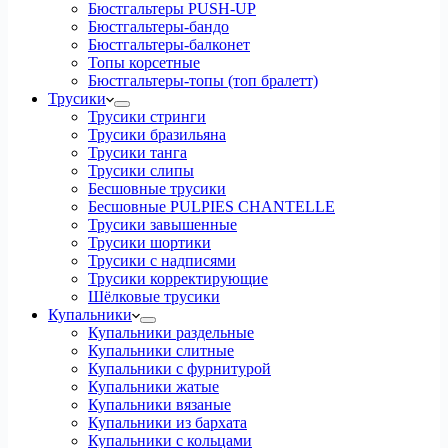
Бюстгальтеры PUSH-UP
Бюстгальтеры-бандо
Бюстгальтеры-балконет
Топы корсетные
Бюстгальтеры-топы (топ бралетт)
Трусики
Трусики стринги
Трусики бразильяна
Трусики танга
Трусики слипы
Бесшовные трусики
Бесшовные PULPIES CHANTELLE
Трусики завышенные
Трусики шортики
Трусики с надписями
Трусики корректирующие
Шёлковые трусики
Купальники
Купальники раздельные
Купальники слитные
Купальники с фурнитурой
Купальники жатые
Купальники вязаные
Купальники из бархата
Купальники с кольцами