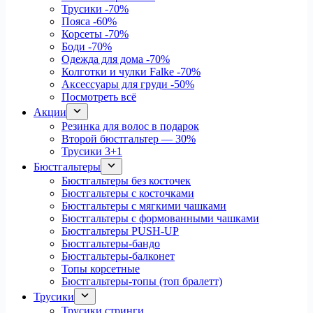
Трусики
-70%
Пояса
-60%
Корсеты
-70%
Боди
-70%
Одежда для дома
-70%
Колготки и чулки Falke
-70%
Аксессуары для груди
-50%
Посмотреть всё
Акции
Резинка для волос в подарок
Второй бюстгальтер — 30%
Трусики 3+1
Бюстгальтеры
Бюстгальтеры без косточек
Бюстгальтеры с косточками
Бюстгальтеры с мягкими чашками
Бюстгальтеры с формованными чашками
Бюстгальтеры PUSH-UP
Бюстгальтеры-бандо
Бюстгальтеры-балконет
Топы корсетные
Бюстгальтеры-топы (топ бралетт)
Трусики
Трусики стринги