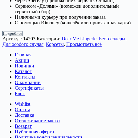
Через SberPay (приложение СберБанк Онлайн)
Сервисом «Долями» (возможен дополнительный
сервисный сбор)
Наличными курьеру при получении заказа
С помощью Юmoney (кошелёк или привязанная карта)
Подробнее
Артикул:
14203
Категории:
Dear Me Lingerie
,
Бестселлеры
,
Для особого случая
,
Корсеты
,
Просмотреть всё
Главная
Акции
Новинки
Каталог
Контакты
О компании
Сертификаты
Блог
Wishlist
Оплата
Доставка
Отслеживание заказа
Возврат
Публичная оферта
Политика конфиденциальности