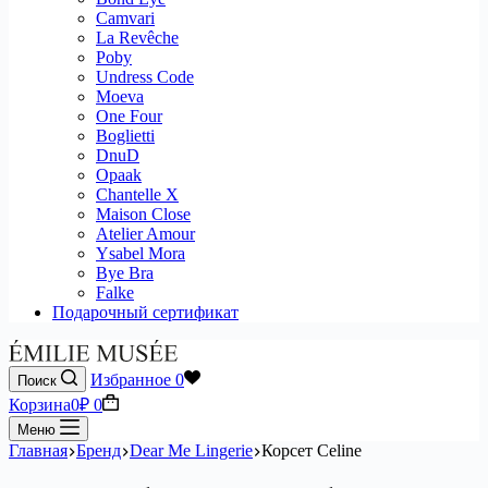
Camvari
La Revêche
Poby
Undress Code
Moeva
One Four
Boglietti
DnuD
Opaak
Chantelle X
Maison Close
Atelier Amour
Ysabel Mora
Bye Bra
Falke
Подарочный сертификат
Избранное
0
Поиск
Корзина
0
₽
0
Меню
Главная
Бренд
Dear Me Lingerie
Корсет Celine