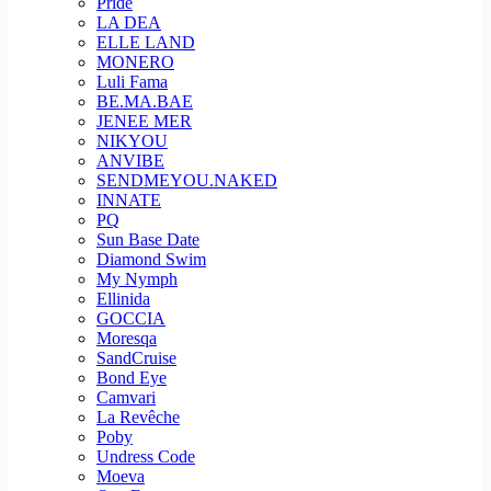
Pride
LA DEA
ELLE LAND
MONERO
Luli Fama
BE.MA.BAE
JENEE MER
NIKYOU
ANVIBE
SENDMEYOU.NAKED
INNATE
PQ
Sun Base Date
Diamond Swim
My Nymph
Ellinida
GOCCIA
Moresqa
SandCruise
Bond Eye
Camvari
La Revêche
Poby
Undress Code
Moeva