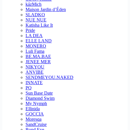
kázMich
Maison Jardin d’Éden
SLADKO
NUE NUE
Katisha Like It
Pride
LA DEA
ELLE LAND
MONERO
Luli Fama
BE.MA.BAE
JENEE MER
NIKYOU
ANVIBE
SENDMEYOU.NAKED
INNATE
PQ
Sun Base Date
Diamond Swim
My Nymph
Ellinida
GOCCIA
Moresqa
SandCruise
Bond Eye