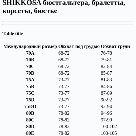
SHIKKOSA бюстгальтера, бралетты,
корсеты, бюстье
Table title
Международный размер
Обхват под грудью
Обхват груди
70A
68-72
76-78
70B
68-72
79-81
70C
68-72
82-84
70D
68-72
85-87
75A
73-77
81-83
75B
73-77
84-86
75C
73-77
87-89
75D
73-77
90-92
75DD
73-77
92-94
80B
78-82
94-96
80C
78-82
97-99
80D
78-82
100-102
80E
78-82
103-105