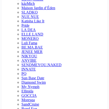
kázMich
Maison Jardin d’Éden
SLADKO
NUE NUE
Katisha Like It
Pride
LA DEA
ELLE LAND
MONERO
Luli Fama
BE.MA.BAE
JENEE MER
NIKYOU
ANVIBE
SENDMEYOU.NAKED
INNATE
PQ
Sun Base Date
Diamond Swim
My Nymph
Ellinida
GOCCIA
Moresqa
SandCruise
Bond Eye