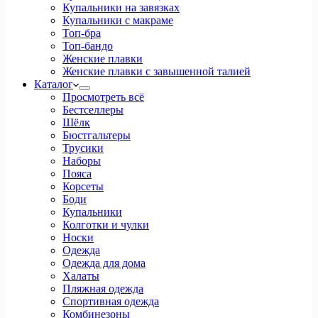
Купальники на завязках
Купальники с макраме
Топ-бра
Топ-бандо
Женские плавки
Женские плавки с завышенной талией
Каталог
Просмотреть всё
Бестселлеры
Шёлк
Бюстгальтеры
Трусики
Наборы
Пояса
Корсеты
Боди
Купальники
Колготки и чулки
Носки
Одежда
Одежда для дома
Халаты
Пляжная одежда
Спортивная одежда
Комбинезоны