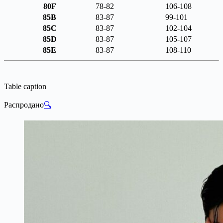
80F
78-82
106-108
85B
83-87
99-101
85C
83-87
102-104
85D
83-87
105-107
85E
83-87
108-110
Table caption
Распродано
🔍