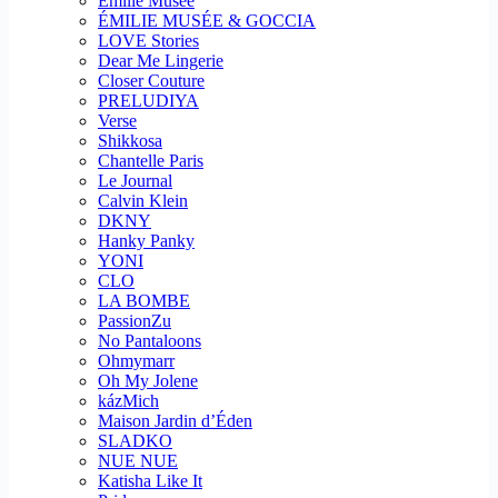
Emilie Musee
ÉMILIE MUSÉE & GOCCIA
LOVE Stories
Dear Me Lingerie
Closer Couture
PRELUDIYA
Verse
Shikkosa
Chantelle Paris
Le Journal
Calvin Klein
DKNY
Hanky Panky
YONI
CLO
LA BOMBE
PassionZu
No Pantaloons
Ohmymarr
Oh My Jolene
kázMich
Maison Jardin d’Éden
SLADKO
NUE NUE
Katisha Like It