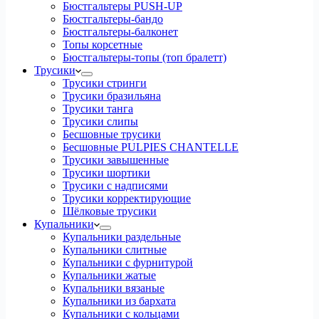
Бюстгальтеры PUSH-UP
Бюстгальтеры-бандо
Бюстгальтеры-балконет
Топы корсетные
Бюстгальтеры-топы (топ бралетт)
Трусики
Трусики стринги
Трусики бразильяна
Трусики танга
Трусики слипы
Бесшовные трусики
Бесшовные PULPIES CHANTELLE
Трусики завышенные
Трусики шортики
Трусики с надписями
Трусики корректирующие
Шёлковые трусики
Купальники
Купальники раздельные
Купальники слитные
Купальники с фурнитурой
Купальники жатые
Купальники вязаные
Купальники из бархата
Купальники с кольцами