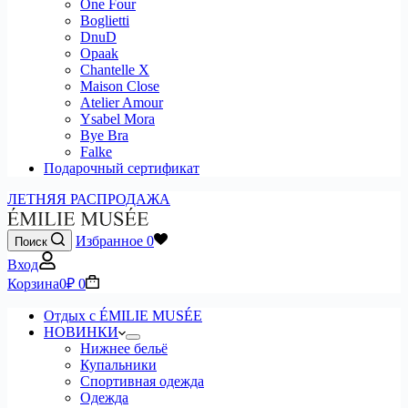
One Four
Boglietti
DnuD
Opaak
Chantelle X
Maison Close
Atelier Amour
Ysabel Mora
Bye Bra
Falke
Подарочный сертификат
ЛЕТНЯЯ РАСПРОДАЖА
Избранное
0
Поиск
Вход
Корзина
0
₽
0
Отдых с ÉMILIE MUSÉE
НОВИНКИ
Нижнее бельё
Купальники
Спортивная одежда
Одежда