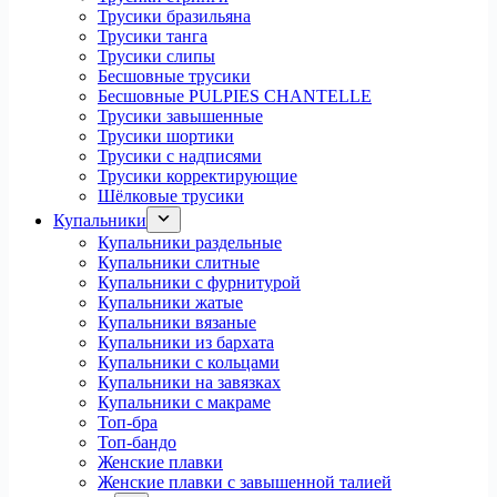
Трусики бразильяна
Трусики танга
Трусики слипы
Бесшовные трусики
Бесшовные PULPIES CHANTELLE
Трусики завышенные
Трусики шортики
Трусики с надписями
Трусики корректирующие
Шёлковые трусики
Купальники
Купальники раздельные
Купальники слитные
Купальники с фурнитурой
Купальники жатые
Купальники вязаные
Купальники из бархата
Купальники с кольцами
Купальники на завязках
Купальники с макраме
Топ-бра
Топ-бандо
Женские плавки
Женские плавки с завышенной талией