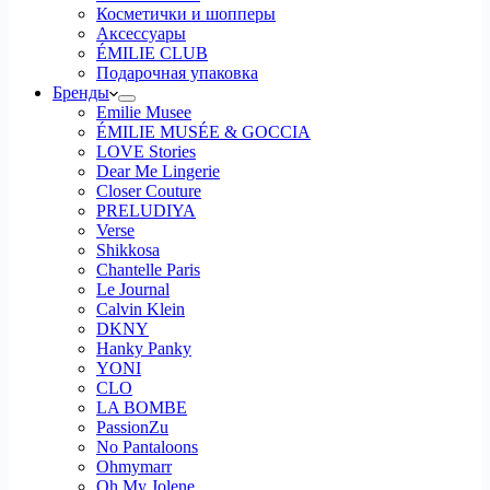
Косметички и шопперы
Аксессуары
ÉMILIE CLUB
Подарочная упаковка
Бренды
Emilie Musee
ÉMILIE MUSÉE & GOCCIA
LOVE Stories
Dear Me Lingerie
Closer Couture
PRELUDIYA
Verse
Shikkosa
Chantelle Paris
Le Journal
Calvin Klein
DKNY
Hanky Panky
YONI
CLO
LA BOMBE
PassionZu
No Pantaloons
Ohmymarr
Oh My Jolene