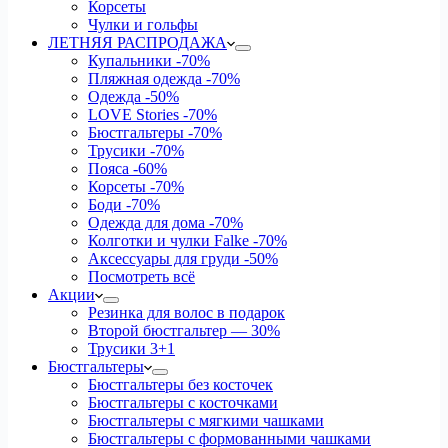
Корсеты
Чулки и гольфы
ЛЕТНЯЯ РАСПРОДАЖА
Купальники
-70%
Пляжная одежда
-70%
Одежда
-50%
LOVE Stories
-70%
Бюстгальтеры
-70%
Трусики
-70%
Пояса
-60%
Корсеты
-70%
Боди
-70%
Одежда для дома
-70%
Колготки и чулки Falke
-70%
Аксессуары для груди
-50%
Посмотреть всё
Акции
Резинка для волос в подарок
Второй бюстгальтер — 30%
Трусики 3+1
Бюстгальтеры
Бюстгальтеры без косточек
Бюстгальтеры с косточками
Бюстгальтеры с мягкими чашками
Бюстгальтеры с формованными чашками