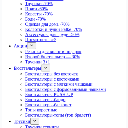
Трусики
-70%
Пояса
-60%
Корсеты
-70%
Боди
-70%
Одежда для дома
-70%
Колготки и чулки Falke
-70%
Аксессуары для груди
-50%
Посмотреть всё
Акции
Резинка для волос в подарок
Второй бюстгальтер — 30%
Трусики 3+1
Бюстгальтеры
Бюстгальтеры без косточек
Бюстгальтеры с косточками
Бюстгальтеры с мягкими чашками
Бюстгальтеры с формованными чашками
Бюстгальтеры PUSH-UP
Бюстгальтеры-бандо
Бюстгальтеры-балконет
Топы корсетные
Бюстгальтеры-топы (топ бралетт)
Трусики
Трусики стринги