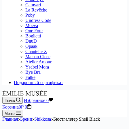
Camvari
La Revêche
Poby
Undress Code
Moeva
One Four
Boglietti
DnuD
Opaak
Chantelle X
Maison Close
Atelier Amour
Ysabel Mora
Bye Bra
Falke
Подарочный сертификат
Избранное
0
Поиск
Корзина
0
₽
0
Меню
Главная
Бренд
Shikkosa
Бюстгальтер Shell Black