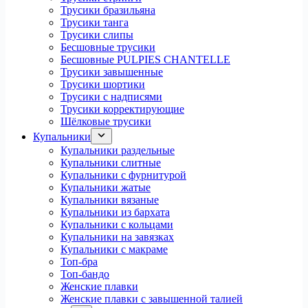
Трусики бразильяна
Трусики танга
Трусики слипы
Бесшовные трусики
Бесшовные PULPIES CHANTELLE
Трусики завышенные
Трусики шортики
Трусики с надписями
Трусики корректирующие
Шёлковые трусики
Купальники
Купальники раздельные
Купальники слитные
Купальники с фурнитурой
Купальники жатые
Купальники вязаные
Купальники из бархата
Купальники с кольцами
Купальники на завязках
Купальники с макраме
Топ-бра
Топ-бандо
Женские плавки
Женские плавки с завышенной талией