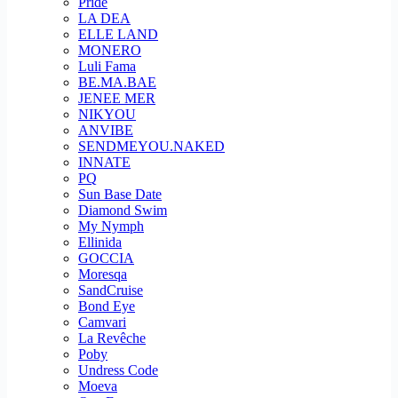
Pride
LA DEA
ELLE LAND
MONERO
Luli Fama
BE.MA.BAE
JENEE MER
NIKYOU
ANVIBE
SENDMEYOU.NAKED
INNATE
PQ
Sun Base Date
Diamond Swim
My Nymph
Ellinida
GOCCIA
Moresqa
SandCruise
Bond Eye
Camvari
La Revêche
Poby
Undress Code
Moeva