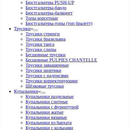
Бюстгальтеры PUSH-UP
Бюстгальтеры-бандо
Бюстгальтеры-балконет
Топы корсетные
Бюстгальтеры-топы (топ бралетт)
Трусики
Трусики стринги
Трусики бразильяна
Трусики танга
Трусики слипы
Бесшовные трусики
Бесшовные PULPIES CHANTELLE
Трусики завышенные
Трусики шортики
Трусики с надписями
Трусики корректирующие
Шёлковые трусики
Купальники
Купальники раздельные
Купальники слитные
Купальники с фурнитурой
Купальники жатые
Купальники вязаные
Купальники из бархата
Купальники с кольцами