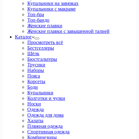
Купальники на завязках
Купальники с макраме
Топ-бра
Топ-бандо
Женские плавки
Женские плавки с завышенной талией
Каталог
Просмотреть всё
Бестселлеры
Шёлк
Бюстгальтеры
Трусики
Наборы
Пояса
Корсеты
Боди
Купальники
Колготки и чулки
Носки
Одежда
Одежда для дома
Халаты
Пляжная одежда
Спортивная одежда
Комбинезоны