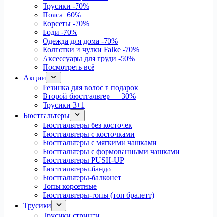
Трусики
-70%
Пояса
-60%
Корсеты
-70%
Боди
-70%
Одежда для дома
-70%
Колготки и чулки Falke
-70%
Аксессуары для груди
-50%
Посмотреть всё
Акции
Резинка для волос в подарок
Второй бюстгальтер — 30%
Трусики 3+1
Бюстгальтеры
Бюстгальтеры без косточек
Бюстгальтеры с косточками
Бюстгальтеры с мягкими чашками
Бюстгальтеры с формованными чашками
Бюстгальтеры PUSH-UP
Бюстгальтеры-бандо
Бюстгальтеры-балконет
Топы корсетные
Бюстгальтеры-топы (топ бралетт)
Трусики
Трусики стринги