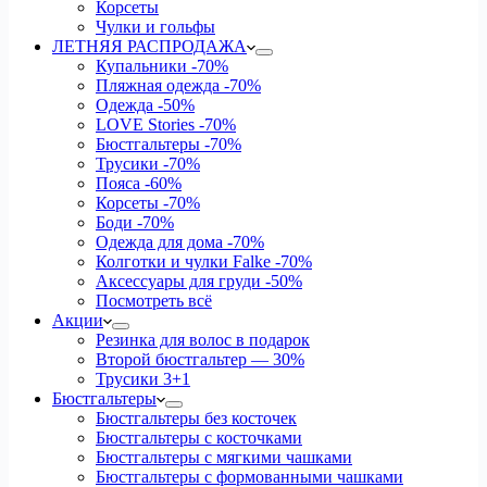
Корсеты
Чулки и гольфы
ЛЕТНЯЯ РАСПРОДАЖА
Купальники
-70%
Пляжная одежда
-70%
Одежда
-50%
LOVE Stories
-70%
Бюстгальтеры
-70%
Трусики
-70%
Пояса
-60%
Корсеты
-70%
Боди
-70%
Одежда для дома
-70%
Колготки и чулки Falke
-70%
Аксессуары для груди
-50%
Посмотреть всё
Акции
Резинка для волос в подарок
Второй бюстгальтер — 30%
Трусики 3+1
Бюстгальтеры
Бюстгальтеры без косточек
Бюстгальтеры с косточками
Бюстгальтеры с мягкими чашками
Бюстгальтеры с формованными чашками