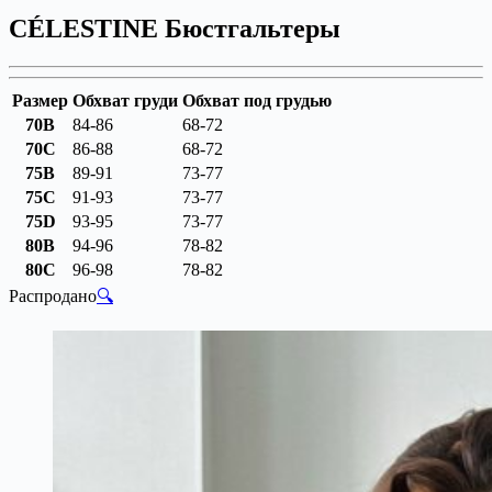
CÉLESTINE Бюстгальтеры
Размер
Обхват груди
Обхват под грудью
70B
84-86
68-72
70C
86-88
68-72
75B
89-91
73-77
75C
91-93
73-77
75D
93-95
73-77
80B
94-96
78-82
80C
96-98
78-82
Распродано
🔍