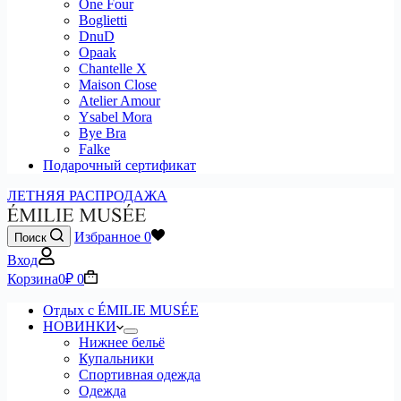
One Four
Boglietti
DnuD
Opaak
Chantelle X
Maison Close
Atelier Amour
Ysabel Mora
Bye Bra
Falke
Подарочный сертификат
ЛЕТНЯЯ РАСПРОДАЖА
Избранное
0
Поиск
Вход
Корзина
0
₽
0
Отдых с ÉMILIE MUSÉE
НОВИНКИ
Нижнее бельё
Купальники
Спортивная одежда
Одежда