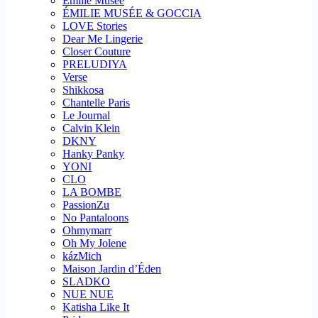
Emilie Musee
ÉMILIE MUSÉE & GOCCIA
LOVE Stories
Dear Me Lingerie
Closer Couture
PRELUDIYA
Verse
Shikkosa
Chantelle Paris
Le Journal
Calvin Klein
DKNY
Hanky Panky
YONI
CLO
LA BOMBE
PassionZu
No Pantaloons
Ohmymarr
Oh My Jolene
kázMich
Maison Jardin d’Éden
SLADKO
NUE NUE
Katisha Like It