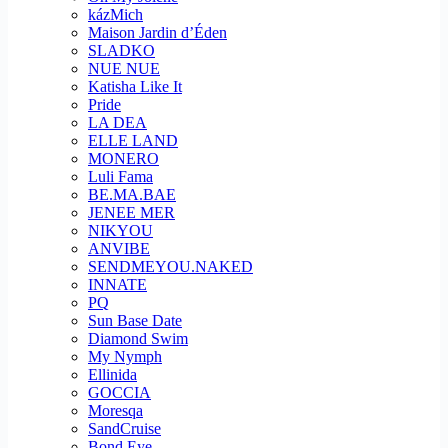
kázMich
Maison Jardin d’Éden
SLADKO
NUE NUE
Katisha Like It
Pride
LA DEA
ELLE LAND
MONERO
Luli Fama
BE.MA.BAE
JENEE MER
NIKYOU
ANVIBE
SENDMEYOU.NAKED
INNATE
PQ
Sun Base Date
Diamond Swim
My Nymph
Ellinida
GOCCIA
Moresqa
SandCruise
Bond Eye