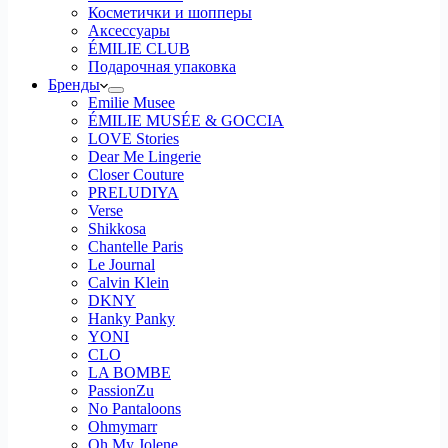
Косметички и шопперы
Аксессуары
ÉMILIE CLUB
Подарочная упаковка
Бренды
Emilie Musee
ÉMILIE MUSÉE & GOCCIA
LOVE Stories
Dear Me Lingerie
Closer Couture
PRELUDIYA
Verse
Shikkosa
Chantelle Paris
Le Journal
Calvin Klein
DKNY
Hanky Panky
YONI
CLO
LA BOMBE
PassionZu
No Pantaloons
Ohmymarr
Oh My Jolene