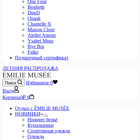
One Four
Boglietti
DnuD
Opaak
Chantelle X
Maison Close
Atelier Amour
Ysabel Mora
Bye Bra
Falke
Подарочный сертификат
ЛЕТНЯЯ РАСПРОДАЖА
Избранное
0
Поиск
Вход
Корзина
0
₽
0
Отдых с ÉMILIE MUSÉE
НОВИНКИ
Нижнее бельё
Купальники
Спортивная одежда
Одежда