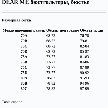
DEAR ME бюстгальтеры, бюстье
Размерная сетка
Международный размер
Обхват под грудью
Обхват груди
70A
68-72
76-78
70B
68-72
79-81
70C
68-72
82-84
70D
68-72
85-87
75A
73-77
81-83
75B
73-77
84-86
75C
73-77
87-89
75D
73-77
90-92
80A
78-82
91-93
80B
78-82
94-96
80C
78-82
97-99
Table caption