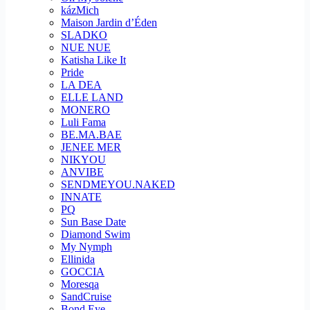
kázMich
Maison Jardin d’Éden
SLADKO
NUE NUE
Katisha Like It
Pride
LA DEA
ELLE LAND
MONERO
Luli Fama
BE.MA.BAE
JENEE MER
NIKYOU
ANVIBE
SENDMEYOU.NAKED
INNATE
PQ
Sun Base Date
Diamond Swim
My Nymph
Ellinida
GOCCIA
Moresqa
SandCruise
Bond Eye