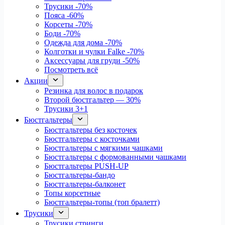
Трусики
-70%
Пояса
-60%
Корсеты
-70%
Боди
-70%
Одежда для дома
-70%
Колготки и чулки Falke
-70%
Аксессуары для груди
-50%
Посмотреть всё
Акции
Резинка для волос в подарок
Второй бюстгальтер — 30%
Трусики 3+1
Бюстгальтеры
Бюстгальтеры без косточек
Бюстгальтеры с косточками
Бюстгальтеры с мягкими чашками
Бюстгальтеры с формованными чашками
Бюстгальтеры PUSH-UP
Бюстгальтеры-бандо
Бюстгальтеры-балконет
Топы корсетные
Бюстгальтеры-топы (топ бралетт)
Трусики
Трусики стринги