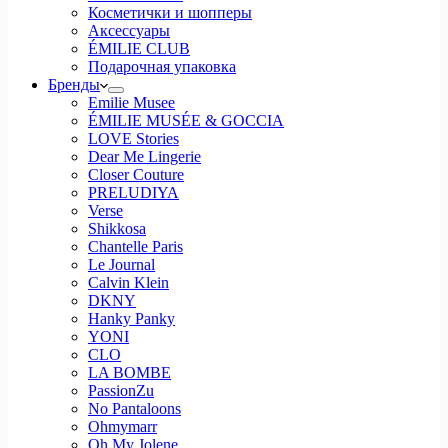
Косметички и шопперы
Аксессуары
ÉMILIE CLUB
Подарочная упаковка
Бренды
Emilie Musee
ÉMILIE MUSÉE & GOCCIA
LOVE Stories
Dear Me Lingerie
Closer Couture
PRELUDIYA
Verse
Shikkosa
Chantelle Paris
Le Journal
Calvin Klein
DKNY
Hanky Panky
YONI
CLO
LA BOMBE
PassionZu
No Pantaloons
Ohmymarr
Oh My Jolene