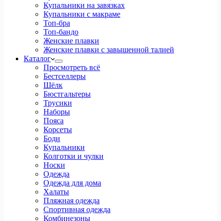
Купальники на завязках
Купальники с макраме
Топ-бра
Топ-бандо
Женские плавки
Женские плавки с завышенной талией
Каталог
Просмотреть всё
Бестселлеры
Шёлк
Бюстгальтеры
Трусики
Наборы
Пояса
Корсеты
Боди
Купальники
Колготки и чулки
Носки
Одежда
Одежда для дома
Халаты
Пляжная одежда
Спортивная одежда
Комбинезоны