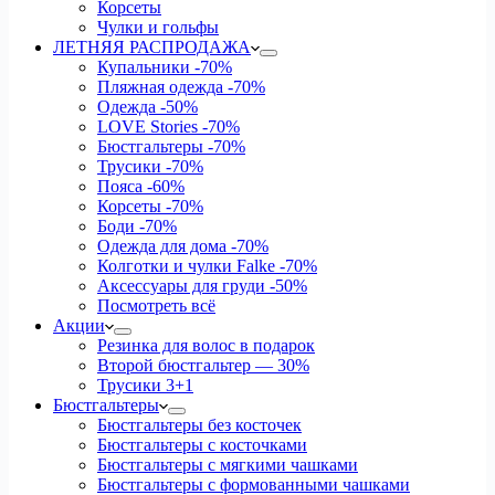
Корсеты
Чулки и гольфы
ЛЕТНЯЯ РАСПРОДАЖА
Купальники
-70%
Пляжная одежда
-70%
Одежда
-50%
LOVE Stories
-70%
Бюстгальтеры
-70%
Трусики
-70%
Пояса
-60%
Корсеты
-70%
Боди
-70%
Одежда для дома
-70%
Колготки и чулки Falke
-70%
Аксессуары для груди
-50%
Посмотреть всё
Акции
Резинка для волос в подарок
Второй бюстгальтер — 30%
Трусики 3+1
Бюстгальтеры
Бюстгальтеры без косточек
Бюстгальтеры с косточками
Бюстгальтеры с мягкими чашками
Бюстгальтеры с формованными чашками