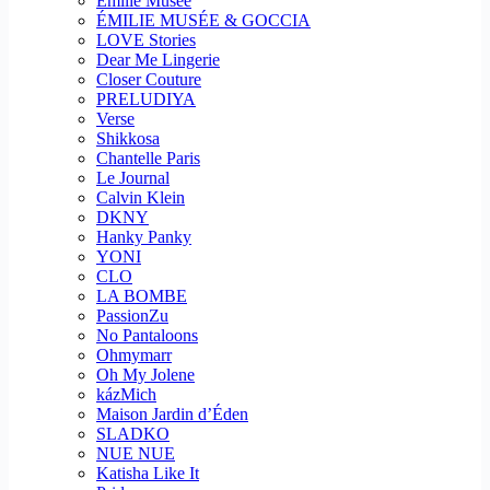
Emilie Musee
ÉMILIE MUSÉE & GOCCIA
LOVE Stories
Dear Me Lingerie
Closer Couture
PRELUDIYA
Verse
Shikkosa
Chantelle Paris
Le Journal
Calvin Klein
DKNY
Hanky Panky
YONI
CLO
LA BOMBE
PassionZu
No Pantaloons
Ohmymarr
Oh My Jolene
kázMich
Maison Jardin d’Éden
SLADKO
NUE NUE
Katisha Like It