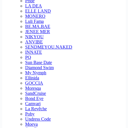
Pride
LA DEA
ELLE LAND
MONERO
Luli Fama
BE.MA.BAE
JENEE MER
NIKYOU
ANVIBE
SENDMEYOU.NAKED
INNATE
PQ
Sun Base Date
Diamond Swim
My Nymph
Ellinida
GOCCIA
Moresqa
SandCruise
Bond Eye
Camvari
La Revêche
Poby
Undress Code
Moeva