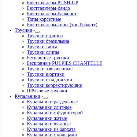
Бюстгальтеры PUSH-UP
Бюстгальтеры-бандо
Бюстгальтеры-балконет
Топы корсетные
Бюстгальтеры-топы (топ бралетт)
Трусики
Трусики стринги
Трусики бразильяна
Трусики танга
Трусики слипы
Бесшовные трусики
Бесшовные PULPIES CHANTELLE
Трусики завышенные
Трусики шортики
Трусики с надписями
Трусики корректирующие
Шёлковые трусики
Купальники
Купальники раздельные
Купальники слитные
Купальники с фурнитурой
Купальники жатые
Купальники вязаные
Купальники из бархата
Купальники с кольцами