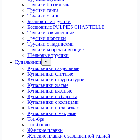
Трусики бразильяна
Трусики танга
Трусики слипы
Бесшовные трусики
Бесшовные PULPIES CHANTELLE
Трусики завышенные
Трусики шортики
Трусики с надписями
Трусики корректирующие
Шёлковые трусики
Купальники
Купальники раздельные
Купальники слитные
Купальники с фурнитурой
Купальники жатые
Купальники вязаные
Купальники из бархата
Купальники с кольцами
Купальники на завязках
Купальники с макраме
Топ-бра
Топ-бандо
Женские плавки
Женские плавки с завышенной талией