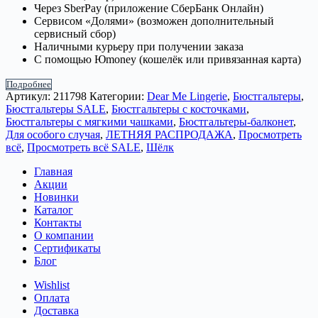
Через SberPay (приложение СберБанк Онлайн)
Сервисом «Долями» (возможен дополнительный
сервисный сбор)
Наличными курьеру при получении заказа
С помощью Юmoney (кошелёк или привязанная карта)
Подробнее
Артикул:
211798
Категории:
Dear Me Lingerie
,
Бюстгальтеры
,
Бюстгальтеры SALE
,
Бюстгальтеры с косточками
,
Бюстгальтеры с мягкими чашками
,
Бюстгальтеры-балконет
,
Для особого случая
,
ЛЕТНЯЯ РАСПРОДАЖА
,
Просмотреть
всё
,
Просмотреть всё SALE
,
Шёлк
Главная
Акции
Новинки
Каталог
Контакты
О компании
Сертификаты
Блог
Wishlist
Оплата
Доставка