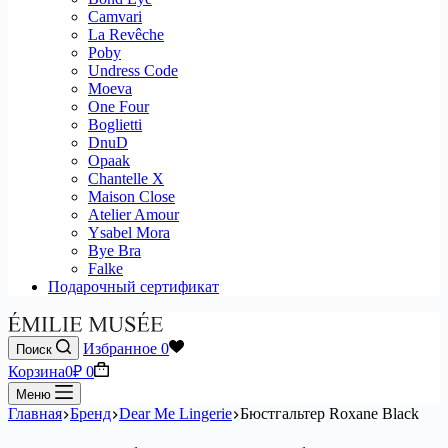
Camvari
La Revêche
Poby
Undress Code
Moeva
One Four
Boglietti
DnuD
Opaak
Chantelle X
Maison Close
Atelier Amour
Ysabel Mora
Bye Bra
Falke
Подарочный сертификат
Избранное
0
Поиск
Корзина
0
₽
0
Меню
Главная
Бренд
Dear Me Lingerie
Бюстгальтер Roxane Black