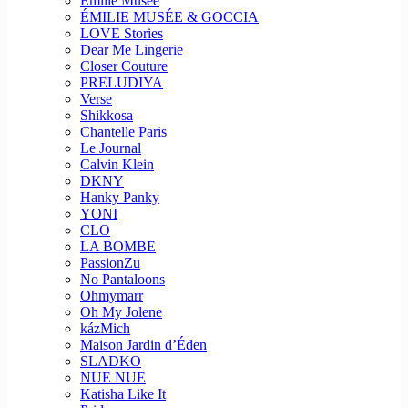
Emilie Musee
ÉMILIE MUSÉE & GOCCIA
LOVE Stories
Dear Me Lingerie
Closer Couture
PRELUDIYA
Verse
Shikkosa
Chantelle Paris
Le Journal
Calvin Klein
DKNY
Hanky Panky
YONI
CLO
LA BOMBE
PassionZu
No Pantaloons
Ohmymarr
Oh My Jolene
kázMich
Maison Jardin d’Éden
SLADKO
NUE NUE
Katisha Like It