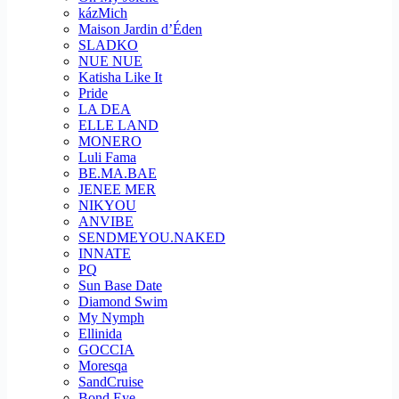
kázMich
Maison Jardin d’Éden
SLADKO
NUE NUE
Katisha Like It
Pride
LA DEA
ELLE LAND
MONERO
Luli Fama
BE.MA.BAE
JENEE MER
NIKYOU
ANVIBE
SENDMEYOU.NAKED
INNATE
PQ
Sun Base Date
Diamond Swim
My Nymph
Ellinida
GOCCIA
Moresqa
SandCruise
Bond Eye