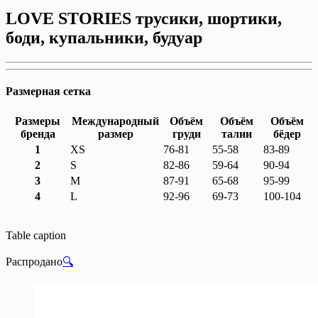
LOVE STORIES трусики, шортики,
боди, купальники, будуар
Размерная сетка
Размеры
Международный
Объём
Объём
Объём
бренда
размер
груди
талии
бёдер
1
XS
76-81
55-58
83-89
2
S
82-86
59-64
90-94
3
M
87-91
65-68
95-99
4
L
92-96
69-73
100-104
Table caption
Распродано
🔍