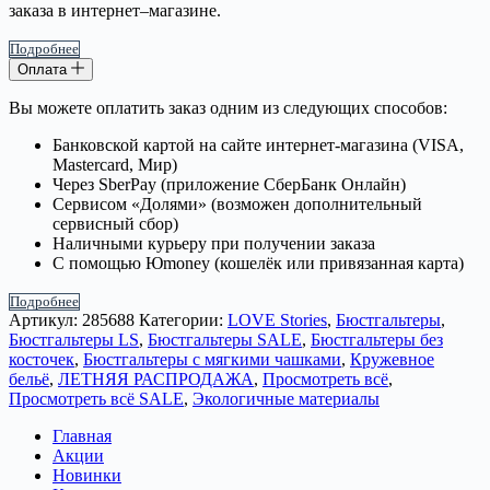
заказа в интернет–магазине.
Подробнее
Оплата
Вы можете оплатить заказ одним из следующих способов:
Банковской картой на сайте интернет-магазина (VISA,
Mastercard, Мир)
Через SberPay (приложение СберБанк Онлайн)
Сервисом «Долями» (возможен дополнительный
сервисный сбор)
Наличными курьеру при получении заказа
С помощью Юmoney (кошелёк или привязанная карта)
Подробнее
Артикул:
285688
Категории:
LOVE Stories
,
Бюстгальтеры
,
Бюстгальтеры LS
,
Бюстгальтеры SALE
,
Бюстгальтеры без
косточек
,
Бюстгальтеры с мягкими чашками
,
Кружевное
бельё
,
ЛЕТНЯЯ РАСПРОДАЖА
,
Просмотреть всё
,
Просмотреть всё SALE
,
Экологичные материалы
Главная
Акции
Новинки