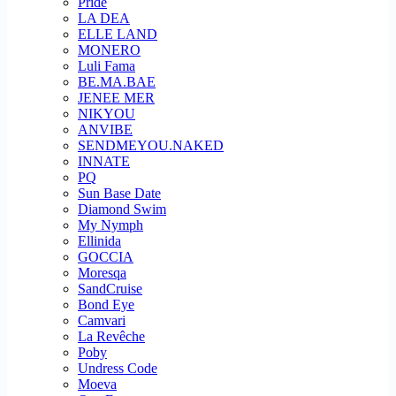
Pride
LA DEA
ELLE LAND
MONERO
Luli Fama
BE.MA.BAE
JENEE MER
NIKYOU
ANVIBE
SENDMEYOU.NAKED
INNATE
PQ
Sun Base Date
Diamond Swim
My Nymph
Ellinida
GOCCIA
Moresqa
SandCruise
Bond Eye
Camvari
La Revêche
Poby
Undress Code
Moeva