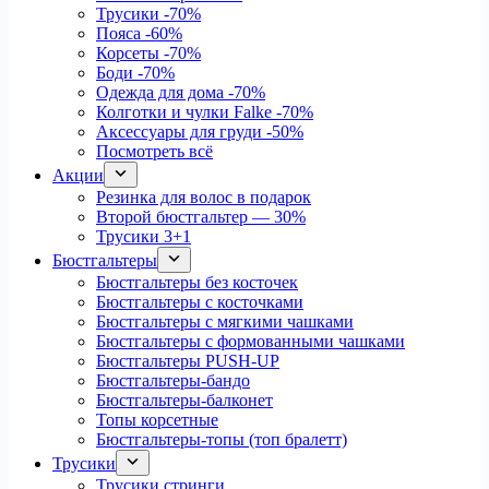
Трусики
-70%
Пояса
-60%
Корсеты
-70%
Боди
-70%
Одежда для дома
-70%
Колготки и чулки Falke
-70%
Аксессуары для груди
-50%
Посмотреть всё
Акции
Резинка для волос в подарок
Второй бюстгальтер — 30%
Трусики 3+1
Бюстгальтеры
Бюстгальтеры без косточек
Бюстгальтеры с косточками
Бюстгальтеры с мягкими чашками
Бюстгальтеры с формованными чашками
Бюстгальтеры PUSH-UP
Бюстгальтеры-бандо
Бюстгальтеры-балконет
Топы корсетные
Бюстгальтеры-топы (топ бралетт)
Трусики
Трусики стринги