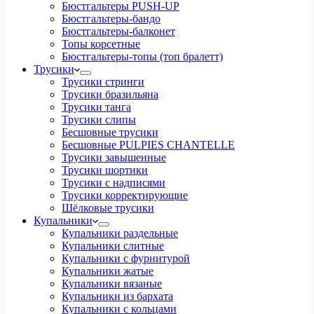
Бюстгальтеры PUSH-UP
Бюстгальтеры-бандо
Бюстгальтеры-балконет
Топы корсетные
Бюстгальтеры-топы (топ бралетт)
Трусики
Трусики стринги
Трусики бразильяна
Трусики танга
Трусики слипы
Бесшовные трусики
Бесшовные PULPIES CHANTELLE
Трусики завышенные
Трусики шортики
Трусики с надписями
Трусики корректирующие
Шёлковые трусики
Купальники
Купальники раздельные
Купальники слитные
Купальники с фурнитурой
Купальники жатые
Купальники вязаные
Купальники из бархата
Купальники с кольцами