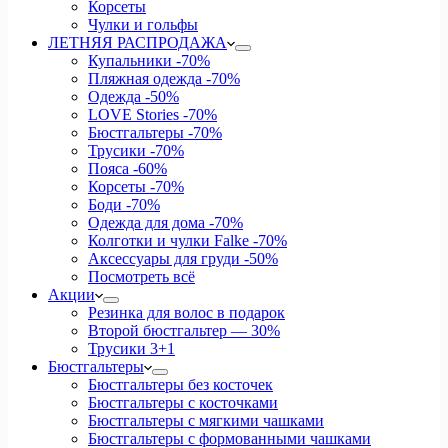
Корсеты
Чулки и гольфы
ЛЕТНЯЯ РАСПРОДАЖА
Купальники
-70%
Пляжная одежда
-70%
Одежда
-50%
LOVE Stories
-70%
Бюстгальтеры
-70%
Трусики
-70%
Пояса
-60%
Корсеты
-70%
Боди
-70%
Одежда для дома
-70%
Колготки и чулки Falke
-70%
Аксессуары для груди
-50%
Посмотреть всё
Акции
Резинка для волос в подарок
Второй бюстгальтер — 30%
Трусики 3+1
Бюстгальтеры
Бюстгальтеры без косточек
Бюстгальтеры с косточками
Бюстгальтеры с мягкими чашками
Бюстгальтеры с формованными чашками