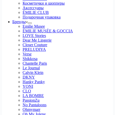
Косметички и шопперы
Аксессуары
ÉMILIE CLUB
Подарочная упаковка
Бренды
Emilie Musee
ÉMILIE MUSÉE & GOCCIA
LOVE Stories
Dear Me Lingerie
Closer Couture
PRELUDIYA
Verse
Shikkosa
Chantelle Paris
Le Journal
Calvin Klein
DKNY
Hanky Panky
YONI
CLO
LA BOMBE
PassionZu
No Pantaloons
Ohmymarr
Oh My Jolene