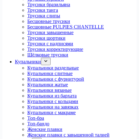
Трусики бразильяна
Трусики танга
Трусики слипы
Бесшовные трусики
Бесшовные PULPIES CHANTELLE
Трусики завышенные
Трусики шортики
Трусики с надписями
Трусики корректирующие
Шёлковые трусики
Купальники
Купальники раздельные
Купальники слитные
Купальники с фурнитурой
Купальники жатые
Купальники вязаные
Купальники из бархата
Купальники с кольцами
Купальники на завязках
Купальники с макраме
Топ-бра
Топ-бандо
Женские плавки
Женские плавки с завышенной талией