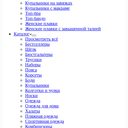
Купальники на завязках
Купальники с макраме
Топ-бра
Топ-бандо
Женские плавки
Женские плавки с завышенной талией
Каталог
Просмотреть всё
Бестселлеры
Шёлк
Бюстгальтеры
Трусики
Наборы
Пояса
Корсеты
Боди
Купальники
Колготки и чулки
Носки
Одежда
Одежда для дома
Халаты
Пляжная одежда
Спортивная одежда
Комбинезоны