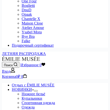
One Four
Boglietti
DnuD
Opaak
Chantelle X
Maison Close
Atelier Amour
Ysabel Mora
Bye Bra
Falke
Подарочный сертификат
ЛЕТНЯЯ РАСПРОДАЖА
Избранное
0
Поиск
Вход
Корзина
0
₽
0
Отдых с ÉMILIE MUSÉE
НОВИНКИ
Нижнее бельё
Купальники
Спортивная одежда
Одежда