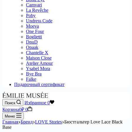
Camvari
La Revêche
Poby
Undress Code
Moeva
One Four
Boglietti
DnuD
Opaak
Chantelle X
Maison Close
Atelier Amour
Ysabel Mora
Bye Bra
Falke
Подарочный сертификат
Избранное
0
Поиск
Корзина
0
₽
0
Меню
Главная
Бренд
LOVE Stories
Бюстгальтер Love Lace Black
Base